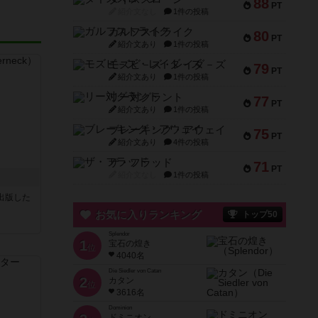
88
PT
紹介文なし
1件の投稿
ガルフストライク
80
PT
紹介文あり
1件の投稿
モズビ－ズ・レイダ－ズ
79
PT
紹介文あり
1件の投稿
リー対グラント
77
PT
紹介文あり
1件の投稿
ブレーキング・アウェイ
75
PT
紹介文あり
4件の投稿
ザ・フラッド
71
PT
紹介文なし
1件の投稿
sが出版した
お気に入りランキング
トップ50
Splendor
1
宝石の煌き
位
4040名
Die Siedler von Catan
2
カタン
位
3616名
Dominion
ドミニオン