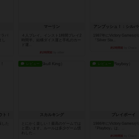
マーリン
アンブッシュ！：シルバ
オラパ
４人プレイ。インスト1時間プレイ2
1987年にVictory Game
まし
時間半。結構ダイス運と手札のカー
『Silver Sta...
ド運...
約2時間前
by Chaco
約2時間前
by oliber
レビュー
レビュー
ウト！
スカルキング
プレイボーイ
出版した
とにかく楽しい！最高のゲームでは
1986年にVictory Game
と思います。ルールは多少ゲーム慣
『Playboy』は、...
れした...
約3時間前
by Chaco