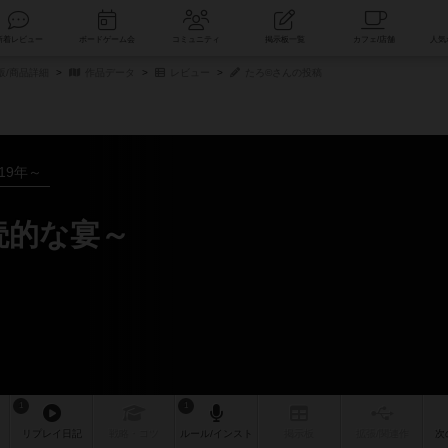
索
新着レビュー
ボードゲーム会
コミュニティ
掲示板一覧
販/商品詳細
作品データ
レビュー
たろ©さんの投稿
019年～
涜的な宴～
1
1
リプレイ
日記
戦略
・コツ
ルール
/インスト
掲示板
拡張/関連
作
次