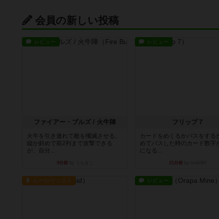
会員の新しい投稿
レビュー
レビュー
ファイアー・ブルズ / 火牛陣
フリップ７
火牛を引き連れて敵を殲滅させる。
カードをめくるかパスをする
縦か斜めで前2列まで攻撃できる
めてパスした時のカード数字
が、自分...
になる...
9分前
by うらまこ
21分前
by mob567
ルール/インスト
レビュー