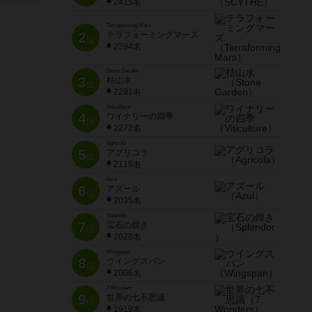
2415名
Terraforming Mars
2
テラフォーミングマーズ
位
2394名
Stone Garden
3
枯山水
位
2281名
Viticulture
4
ワイナリーの四季
位
2272名
Agricola
5
アグリコラ
位
2119名
Azul
6
アズール
位
2035名
Splendor
7
宝石の煌き
位
2028名
Wingspan
8
ウイングスパン
位
2006名
7 Wonders
9
世界の七不思議
位
1919名