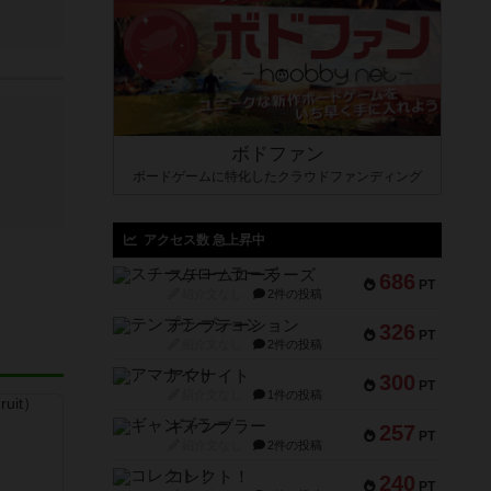
ボドファン
ボードゲームに特化したクラウドファンディング
アクセス数 急上昇中
スチームローラーズ
686
PT
紹介文なし
2件の投稿
テンプテーション
326
PT
紹介文なし
2件の投稿
アマナイト
300
PT
紹介文なし
1件の投稿
ギャンブラー
257
PT
紹介文なし
2件の投稿
コレクト！
240
PT