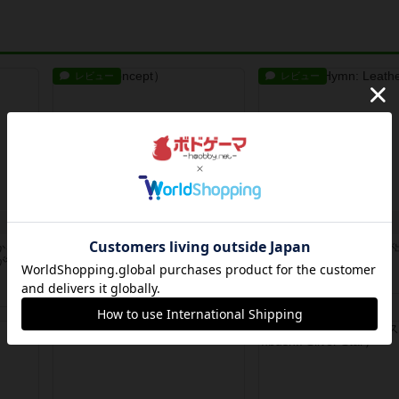
レビュー
レビュー
コンセプト
海兵隊
かを決
親のプレイヤーがお題を決めて限ら
1988年にVictory Game
が得点
れたヒントの中から他のプレイヤー
『Leathernec...
に当て...
約1時間前
by Chaco
33分前
by mob567
レビュー
レビュー