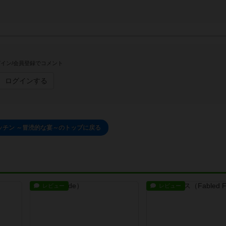
イン/会員登録でコメント
ログインする
ッチン ～冒涜的な宴～のトップに戻る
レビュー
レビュー