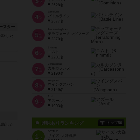
3
位
2528名
Battle Line
4
バトルライン
位
2377名
ースター
Terraforming Mars
5
テラフォーミングマーズ
sが出版した
位
2370名
6 nimmt!
6
ニムト
位
2201名
Carcassonne
7
カルカソンヌ
位
2190名
Wingspan
8
ウイングスパン
位
2149名
Azul
9
アズール
位
1903名
興味ありランキング
トップ50
sが出版した
SCYTHE
1
サイズ -大鎌戦役-
位