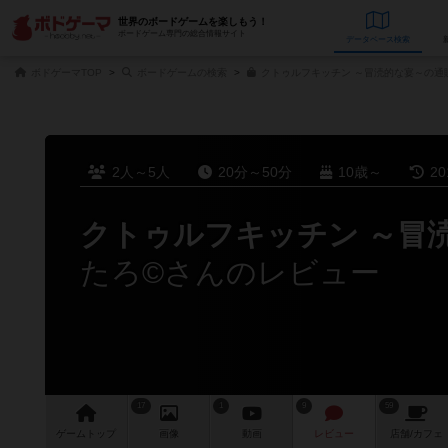
世界のボードゲームを楽しもう！
ボードゲーム専門の総合情報サイト
データベース
検
ボドゲーマTOP
ボードゲームの検索
クトゥルフキッチン ～冒涜的な宴～の通
2人～5人
20分～50分
10歳～
2
クトゥルフキッチン ～冒
たろ©さんのレビュー
17
1
9
59
ゲーム
トップ
画像
動画
レビュー
店舗/
カフェ