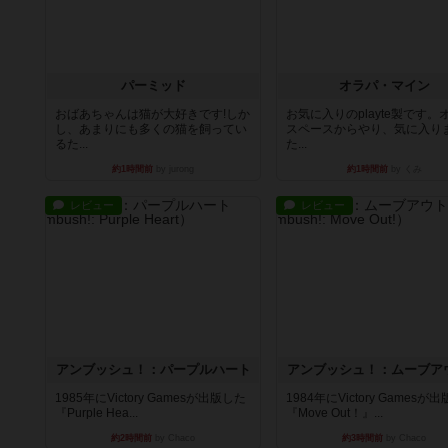
パーミッド
オラパ・マイン
おばあちゃんは猫が大好きです!しか
お気に入りのplayte製です。
し、あまりにも多くの猫を飼ってい
スペースからやり、気に入り
るた...
た...
約1時間前
by jurong
約1時間前
by くみ
レビュー
レビュー
アンブッシュ！：パープルハート
アンブッシュ！：ムーブア
1985年にVictory Gamesが出版した
1984年にVictory Gamesが
『Purple Hea...
『Move Out！』...
約2時間前
by Chaco
約3時間前
by Chaco