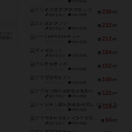
紹介文なし
1件の投稿
トリオンフ ア マレンゴ
236
PT
紹介文あり
1件の投稿
エレメンツ
232
ス
PT
紹介文あり
4件の投稿
えてはい
バー！パーティー
212
何度遊ん
PT
紹介文なし
1件の投稿
ギョッと
154
PT
紹介文あり
1件の投稿
クルティボ
152
PT
紹介文なし
1件の投稿
ブラヴェスト
140
PT
紹介文なし
1件の投稿
ドブル：ポケットモンスター
122
PT
紹介文あり
4件の投稿
ジャンヌ・ダルク-オルレアン ドロー＆ライト
118
PT
紹介文なし
5件の投稿
ファースト・イン・フライト
94
PT
紹介文あり
3件の投稿
ダイススローン