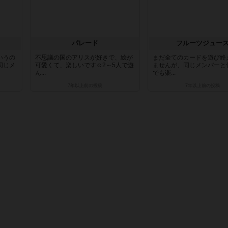
パレード
フルーツジュー
いうの
不思議の国のアリスが好きで、絵が
まだ全てのカードを遊び終
同じメ
可愛くて、楽しいです☺️2～5人で遊
ませんが、同じメンバーと
ん...
でも楽...
7年以上前
の投稿
7年以上前
の投稿