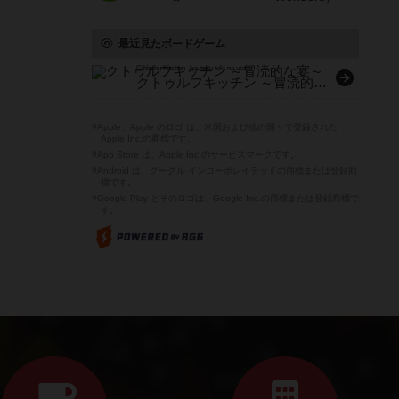
最近見たボードゲーム
Cthlulhu Kitchen -boutoku teki na utage-
クトゥルフキッチン ～冒涜的な宴～
※Apple、Apple のロゴ は、米国および他の国々で登録された
Apple Inc.の商標です。
※App Store は、Apple Inc.のサービスマークです。
※Android は、グーグル インコーポレイテッドの商標または登録商
標です。
※Google Play とそのロゴは、Google Inc.の商標または登録商標で
す。