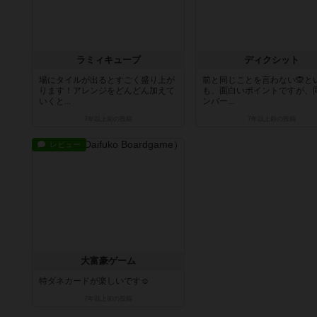
ラミィキューブ
ディクシット
場にタイルが出るとすごく盛り上が
前と同じことを言わない🙊と
ります！アレンジをどんどん加えて
も、面白いポイントですが、
いくと...
ンバー...
7年以上前
の投稿
7年以上前
の投稿
レビュー
大富豪ゲーム
特ダネカードが楽しいです☺️
7年以上前
の投稿