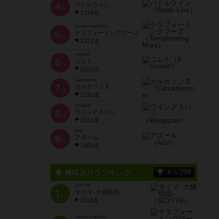
4
バトルライン
位
2379名
Terraforming Mars
5
テラフォーミングマーズ
位
2372名
6 nimmt!
6
ニムト
位
2202名
Carcassonne
7
カルカソンヌ
位
2191名
Wingspan
8
ウイングスパン
位
2151名
Azul
9
アズール
位
1904名
興味ありランキング
トップ50
SCYTHE
1
サイズ -大鎌戦役-
位
2416名
Terraforming Mars