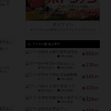
ボドファン
ボードゲームに特化したクラウドファンディング
ホロウレギオンズ：ASLモジュール7
アクセス数 急上昇中
が出版した
リワイルド：サウスアメリカ
552
PT
紹介文なし
2件の投稿
マーケットフレッシュ
170
PT
紹介文あり
1件の投稿
ファイアー・ブルズ / 火牛陣
141
PT
紹介文なし
1件の投稿
ワン・トゥ・ファイブ
122
PT
紹介文あり
1件の投稿
トランスオリエント・エクスプレス
119
PT
紹介文なし
1件の投稿
ビヨンド・バロー：ASLモジュール1
フラットアイアン
118