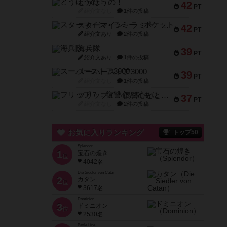
とうほうの！
42
PT
紹介文なし
1件の投稿
スターマイン・ラミー ポケット
42
PT
紹介文あり
2件の投稿
海兵隊
39
PT
紹介文あり
1件の投稿
スーパーストア3000
39
PT
紹介文なし
1件の投稿
フリップ７：復讐心とともに
37
PT
紹介文なし
2件の投稿
お気に入りランキング
トップ50
Splendor
1
宝石の煌き
位
4042名
Die Siedler von Catan
2
カタン
位
3617名
Dominion
3
ドミニオン
位
2530名
Battle Line