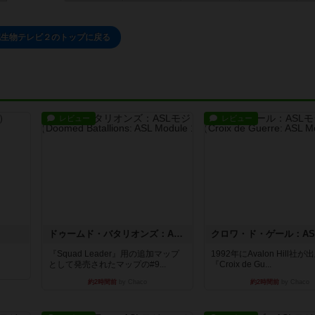
認生物テレビ２のトップに戻る
レビュー
レビュー
ドゥームド・バタリオンズ：ASLモジュール11
『Squad Leader』用の追加マップ
1992年にAvalon Hill社
として発売されたマップの#9...
『Croix de Gu...
約2時間前
by Chaco
約2時間前
by Chaco