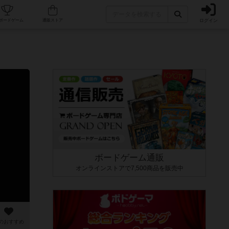
ログイン
カフェ/店舗
人気ボードゲーム
通販ストア
ボードゲーム通販
オンラインストアで7,500商品を販売中
のおすすめ