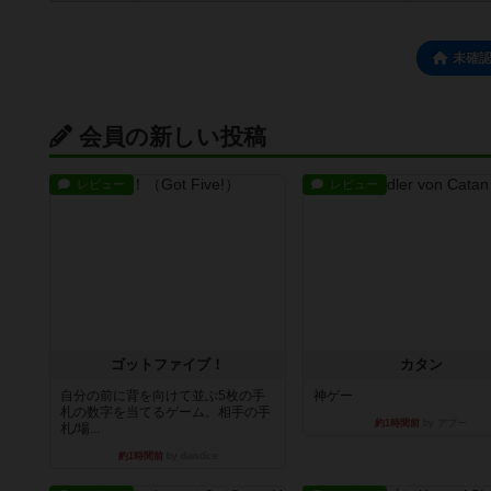
未確
会員の新しい投稿
レビュー
レビュー
ゴットファイブ！
カタン
自分の前に背を向けて並ぶ5枚の手
神ゲー
札の数字を当てるゲーム。相手の手
約1時間前
by アプー
札/場...
約1時間前
by daisdice