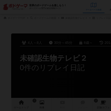
世界のボードゲームを楽しもう！
ボードゲーム専門の総合情報サイト
データベース
検
ボドゲーマTOP
ボードゲームの検索
未確認生物テレビ２
リプレイ日記
4人～8人
30分～45分
8歳～
20
未確認生物テレビ２
0件のリプレイ日記
1
2
ゲーム
トップ
画像
動画
レビュー
店舗/
カフェ