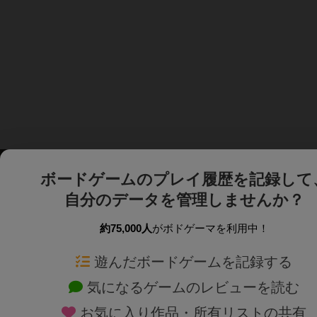
ボードゲームのプレイ履歴を記録して
自分のデータを管理しませんか？
約75,000人
がボドゲーマを利用中！
ボドゲーマTOP
ボードゲーム通販
遊んだボードゲームを記録する
気になるゲームのレビューを読む
ボードゲームを検索する
新作・再入荷情報
お気に入り作品・所有リストの共有
ボードゲームの新着レビュー
定番ボードゲームの通販