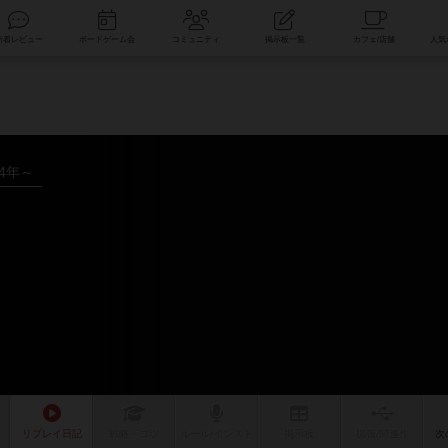
索
新着レビュー
ボードゲーム会
コミュニティ
掲示板一覧
14年～
リプレイ
日記
戦略
・コツ
ルール
/インスト
掲示板
拡張/関連
作
次