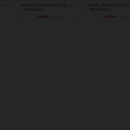
版した
1986年にAvalon Hill社が出版した
1985年にAvalon Hill社
『Paratrooper...
『Beyond Valo...
約3時間前
by Chaco
約3時間前
by Chaco