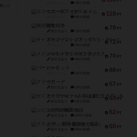
PT
紹介文なし
2件の投稿
が出版した
エコーズ・オブ・タイム
118
PT
紹介文なし
8件の投稿
南北戦争
79
PT
紹介文あり
1件の投稿
キャプテン・フリップ：イスラ・ボンバ
72
PT
紹介文なし
2件の投稿
メメントオンラインタクティクス
70
PT
紹介文あり
4件の投稿
パーミッド
68
PT
紹介文なし
1件の投稿
クリーグ
57
PT
紹介文あり
1件の投稿
セミファイナル ～お前はまだ生きている～
53
PT
紹介文あり
1件の投稿
ふたつの街の物語
52
PT
紹介文あり
18件の投稿
クランク! ：冒険者たち（拡張）
50
PT
紹介文あり
4件の投稿