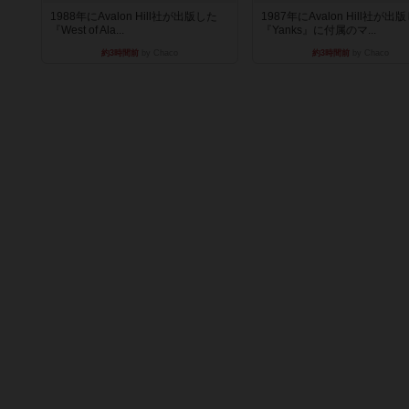
1988年にAvalon Hill社が出版した
1987年にAvalon Hill社が出
『West of Ala...
『Yanks』に付属のマ...
約3時間前
by Chaco
約3時間前
by Chaco