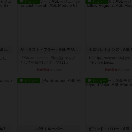
レビュー
レビュー
コード・オブ・ブシドー：ASLモジュール8
ザ・ラスト・フラー：ASLモジュール6
版した
『Squad Leader』用の追加マップ
1989年にAvalon Hill社
として発売されたマップ#11...
『Hollow Legi...
約3時間前
by Chaco
約3時間前
by Chaco
レビュー
レビュー
ル3
パラトルーパー