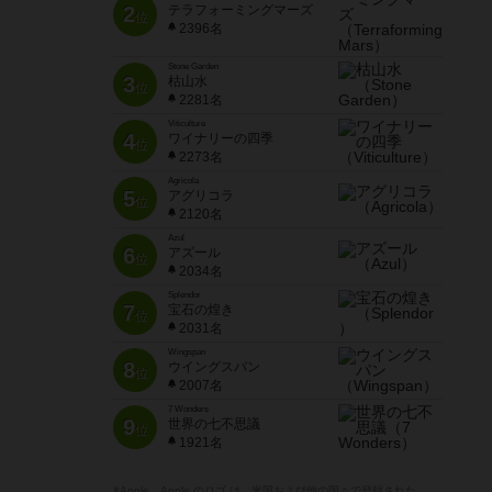
2
テラフォーミングマーズ
位
2396名
Stone Garden
3
枯山水
位
2281名
Viticulture
4
ワイナリーの四季
位
2273名
Agricola
5
アグリコラ
位
2120名
Azul
6
アズール
位
2034名
Splendor
7
宝石の煌き
位
2031名
Wingspan
8
ウイングスパン
位
2007名
7 Wonders
9
世界の七不思議
位
1921名
※Apple、Apple のロゴ は、米国および他の国々で登録された