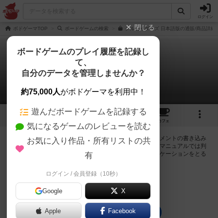
ログイン
閉じる
ボドゲーマTOP
ボードゲームの検索
クルセイダーズ 日本語版の通販/商品詳細
ボードゲームのプレイ履歴を記録し
て、
クルセイダーズ
自分のデータを管理しませんか？
0件の掲示板
約75,000人
がボドゲーマを利用中！
遊んだボードゲームを記録する
9
11
72
トップ
画像
動画
レビュー
カフェ
気になるゲームのレビューを読む
ログインするとクルセイダーズに関する掲示板の作成やコメントの書き込み
お気に入り作品・所有リストの共
が出来るようになります。ルールの疑問やエラッタ情報、マニュアルでは判
断し辛い曖昧な表記等について会員同士で自由にコミュニケーションをとる
有
ことが出来ます。
ログイン / 会員登録（10秒）
ログイン/無料会員登録
Google
X
Apple
Facebook
クルセイダーズのトップに戻る