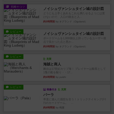
戦略やコツ
ノイシュヴァンシュタイン城の設計図
どうにも上手くあれもこれも満たせるようには置
けないので、入口の除去と入...
約5時間前
by オグランド（Oguland）
レビュー
ノイシュヴァンシュタイン城の設計図
ボードゲームを1,000個以上持っているユーザー視
点で良かった点と悪か...
約5時間前
by オグランド（Oguland）
レビュー
充実
海賊と商人
舞台は17世紀カリブ海！ プレイヤーは船長として
1隻の船を駆り・・17...
約6時間前
by yuishi
レビュー
画像付き
充実
パーラ
率直に遊んだ感想を言う！トリックテイキング(ﾄﾘ
ﾃ)のカードゲーム。 ...
約8時間前
by 鳴屋