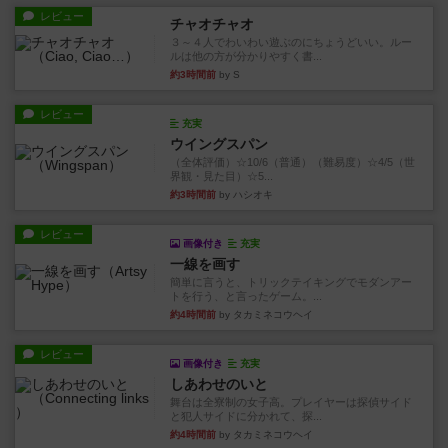
レビュー
チャオチャオ
３～４人でわいわい遊ぶのにちょうどいい。ルー
ルは他の方が分かりやすく書...
約3時間前
by S
レビュー
充実
ウイングスパン
（全体評価）☆10/6（普通）（難易度）☆4/5（世
界観・見た目）☆5...
約3時間前
by ハシオキ
レビュー
画像付き
充実
一線を画す
簡単に言うと、トリックテイキングでモダンアー
トを行う、と言ったゲーム。...
約4時間前
by タカミネコウヘイ
レビュー
画像付き
充実
しあわせのいと
舞台は全寮制の女子高。プレイヤーは探偵サイド
と犯人サイドに分かれて、探...
約4時間前
by タカミネコウヘイ