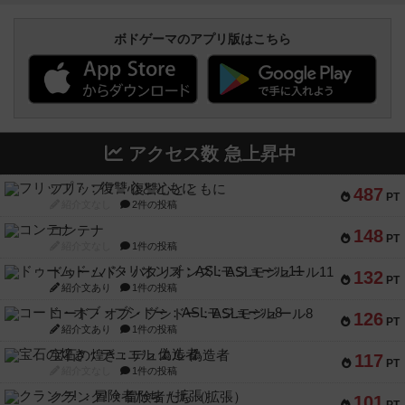
ボドゲーマのアプリ版はこちら
アクセス数 急上昇中
フリップ７：復讐心とともに
487
PT
紹介文なし
2件の投稿
コンテナ
148
PT
紹介文なし
1件の投稿
ドゥームド・バタリオンズ：ASLモジュール11
132
PT
紹介文あり
1件の投稿
コード・オブ・ブシドー：ASLモジュール8
126
PT
紹介文あり
1件の投稿
宝石の煌き：デュエル 偽造者
117
PT
紹介文なし
1件の投稿
クランク! ：冒険者たち（拡張）
101