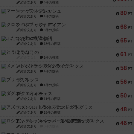
PT
紹介文あり
4件の投稿
マーケットフレッシュ
80
PT
紹介文あり
1件の投稿
クロス・オブ・アイアン
68
PT
紹介文あり
3件の投稿
ふたつの街の物語
65
PT
紹介文あり
18件の投稿
とうほうの！
61
PT
紹介文なし
1件の投稿
メメントオンラインタクティクス
58
PT
紹介文あり
4件の投稿
ブリックス
56
PT
紹介文あり
4件の投稿
ダグエイトチェス
50
PT
紹介文あり
11件の投稿
アズール：シントラのステンドグラス
48
PT
紹介文あり
18件の投稿
ロシアン・キャンペーン：第5版デラックス
46
PT
紹介文あり
0件の投稿