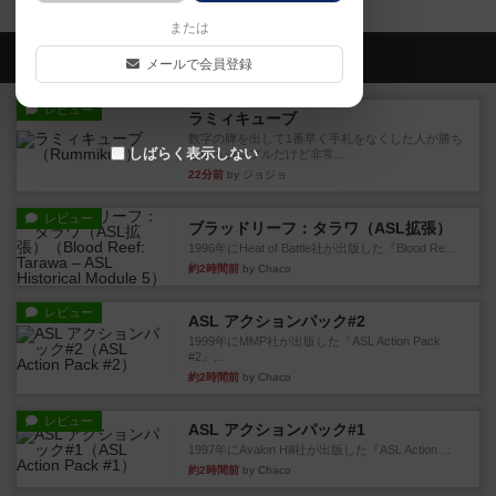
または
会員の新しい投稿
メールで会員登録
レビュー
ラミィキューブ
数字の牌を出して1番早く手札をなくした人が勝ち
しばらく表示しない
というシンプルだけど非常...
22分前
by ジョジョ
レビュー
ブラッドリーフ：タラワ（ASL拡張）
1996年にHeat of Battle社が出版した『Blood Re...
約2時間前
by Chaco
レビュー
ASL アクションパック#2
1999年にMMP社が出版した『ASL Action Pack
#2』...
約2時間前
by Chaco
レビュー
ASL アクションパック#1
1997年にAvalon Hill社が出版した『ASL Action ...
約2時間前
by Chaco