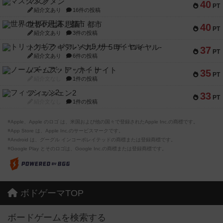
マスクメン
40
PT
紹介文あり
16件の投稿
世界の七不思議：都市
40
PT
紹介文あり
3件の投稿
トリックギア - ペルソナ5 ザ・ロイヤル-
37
PT
紹介文あり
6件の投稿
ノームズ・アット・ナイト
35
PT
紹介文なし
1件の投稿
フィッシェン2
33
PT
紹介文なし
1件の投稿
※Apple、Apple のロゴ は、米国および他の国々で登録されたApple Inc.の商標です。
※App Store は、Apple Inc.のサービスマークです。
※Android は、グーグル インコーポレイテッドの商標または登録商標です。
※Google Play とそのロゴは、Google Inc.の商標または登録商標です。
ボドゲーマTOP
ボードゲームを検索する