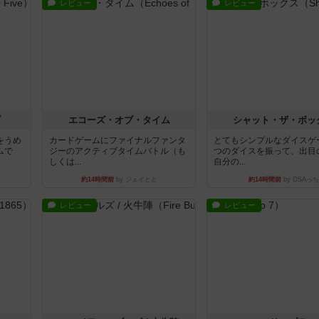
レビュー
レビュー
ブ
エコーズ・オブ・タイム
シャット・ザ・ボッ
をうめ
カードゲームにファイナルファンタ
とてもシンプルなダイスゲ
ムで
ジーのアクティブタイムバトル（も
つのダイスを振って、出目
しくは...
自分の...
約14時間前
by ジェイとと
約14時間前
by OSAっち
レビュー
レビュー