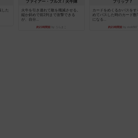
ファイアー・ブルズ / 火牛陣
フリップ７
出版した
火牛を引き連れて敵を殲滅させる。
カードをめくるかパスをす
縦か斜めで前2列まで攻撃できる
めてパスした時のカード数
が、自分...
になる...
約21時間前
by うらまこ
約21時間前
by mob567