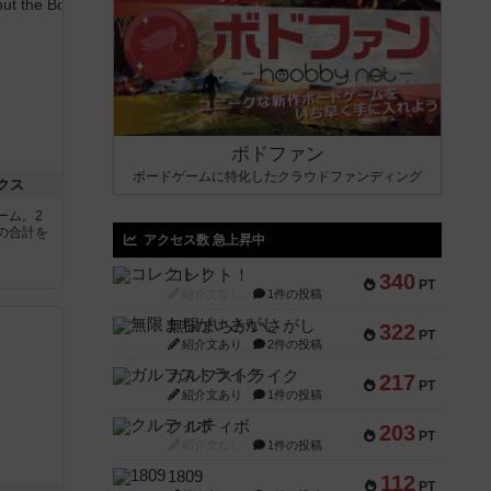
ボドファン
ボードゲームに特化したクラウドファンディング
クス
ーム。2
の合計を
アクセス数 急上昇中
コレクト！
340
PT
紹介文なし
1件の投稿
無限まちがいさがし
322
PT
紹介文あり
2件の投稿
ガルフストライク
217
PT
紹介文あり
1件の投稿
クルティボ
203
PT
紹介文なし
1件の投稿
1809
112
PT