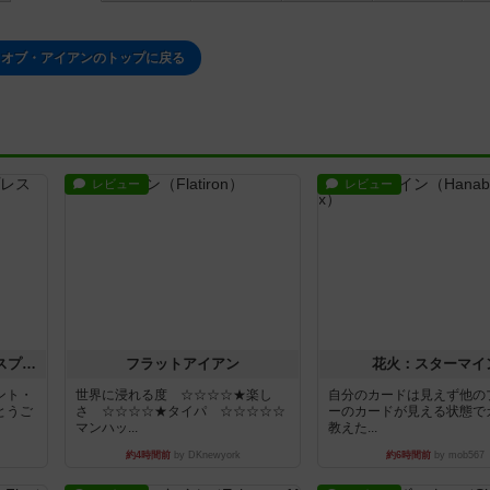
・オブ・アイアンのトップに戻る
レビュー
レビュー
トランスオリエント・エクスプレス
フラットアイアン
花火：スターマイ
ント・
世界に浸れる度 ☆☆☆☆★楽し
自分のカードは見えず他の
とうご
さ ☆☆☆☆★タイパ ☆☆☆☆☆
ーのカードが見える状態で
マンハッ...
教えた...
約4時間前
by DKnewyork
約6時間前
by mob567