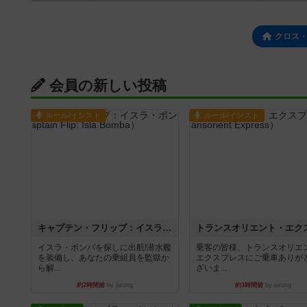
クロス
会員の新しい投稿
ルール/インスト
ルール/インスト
キャプテン・フリップ：イスラ・ボンバ
イスラ・ボンバを探しに出航!潜水艦
乗客の皆様、トランスオリエ
を装備し、あなたの乗組員を監獄か
エクスプレスにご乗車ありが
ら解...
ざいま...
約2時間前
by jurong
約3時間前
by jurong