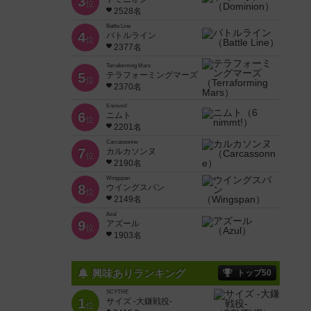
3
位
2528名
Battle Line
4
バトルライン
位
2377名
Terraforming Mars
5
テラフォーミングマーズ
位
2370名
6 nimmt!
6
ニムト
位
2201名
Carcassonne
7
カルカソンヌ
位
2190名
Wingspan
8
ウイングスパン
位
2149名
Azul
9
アズール
位
1903名
興味ありランキング
トップ50
SCYTHE
1
サイズ -大鎌戦役-
位