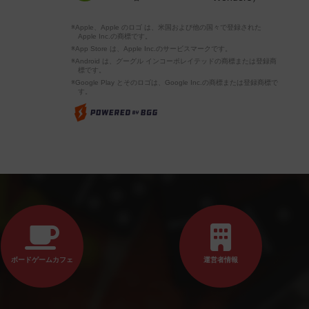
※Apple、Apple のロゴ は、米国および他の国々で登録された
Apple Inc.の商標です。
※App Store は、Apple Inc.のサービスマークです。
※Android は、グーグル インコーポレイテッドの商標または登録商
標です。
※Google Play とそのロゴは、Google Inc.の商標または登録商標で
す。
ボードゲームカフェ
運営者情報