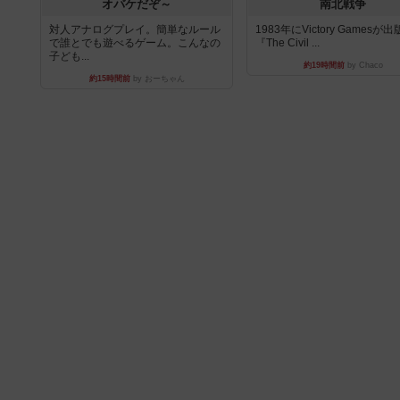
オバケだぞ～
南北戦争
対人アナログプレイ。簡単なルール
1983年にVictory Gamesが
で誰とでも遊べるゲーム。こんなの
『The Civil ...
子ども...
約19時間前
by Chaco
約15時間前
by おーちゃん