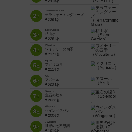
2415名
Terraforming Mars
2
テラフォーミングマーズ
位
2394名
Stone Garden
3
枯山水
位
2281名
Viticulture
4
ワイナリーの四季
位
2272名
Agricola
5
アグリコラ
位
2119名
Azul
6
アズール
位
2034名
Splendor
7
宝石の煌き
位
2028名
Wingspan
8
ウイングスパン
位
2006名
7 Wonders
9
世界の七不思議
位
1919名