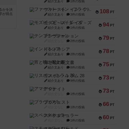
紹介文あり
1件の投稿
ファースト・イン・フライト
るかを決
108
PT
字が得点
紹介文あり
3件の投稿
モズビ－ズ・レイダ－ズ
94
PT
紹介文あり
1件の投稿
テンプテーション
79
PT
紹介文なし
2件の投稿
インドネシア
78
PT
紹介文あり
2件の投稿
宵と暁の呪文書
75
PT
紹介文あり
8件の投稿
リスボン・トラム 28
73
PT
紹介文あり
9件の投稿
アマナイト
73
PT
紹介文なし
1件の投稿
ブラヴェスト
66
PT
紹介文なし
1件の投稿
スペクタキュラー
60
PT
紹介文なし
1件の投稿
スモールワールド