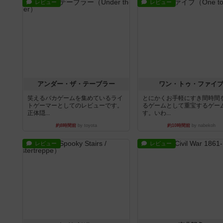
レビュー
レビュー
アンダー・ザ・テーブラー
ワン・トゥ・ファイ
笑えるバカゲームを集めているライ
とにかくお手軽にすき間時間
トゲーマーとしてのレビューです。
るゲームとして重宝するゲー
正体隠...
す。いわ...
約8時間前
by toyota
約10時間前
by nabekoh
レビュー
レビュー