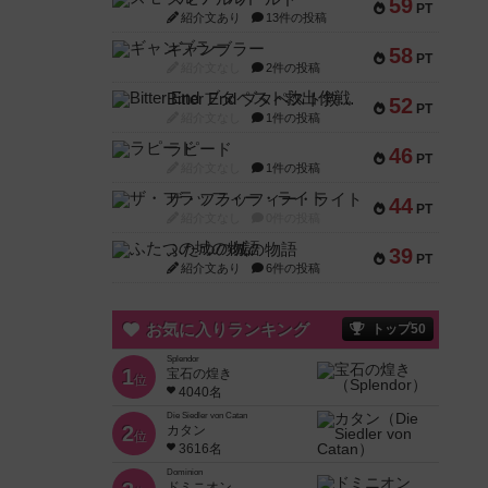
59
PT
紹介文あり
13件の投稿
ギャンブラー
58
PT
紹介文なし
2件の投稿
Bitter End ブタペスト救出作戦
52
PT
紹介文なし
1件の投稿
ラピード
46
PT
紹介文なし
1件の投稿
ザ・フラッフィー・ライト
44
PT
紹介文なし
0件の投稿
ふたつの城の物語
39
PT
紹介文あり
6件の投稿
お気に入りランキング
トップ50
Splendor
1
宝石の煌き
位
4040名
Die Siedler von Catan
2
カタン
位
3616名
Dominion
ドミニオン