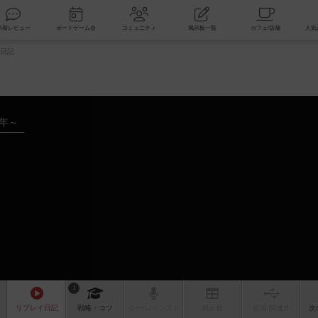
索
新着レビュー
ボードゲーム会
コミュニティ
掲示板一覧
日記
8年～
1
リプレイ
日記
戦略
・コツ
ルール
/インスト
掲示板
拡張/関連
作
次