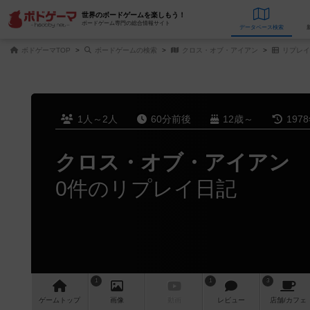
世界のボードゲームを楽しもう！
ボードゲーム専門の総合情報サイト
データベース
検
ボドゲーマTOP
ボードゲームの検索
クロス・オブ・アイアン
リプレイ
1人～2人
60分前後
12歳～
197
クロス・オブ・アイアン
0件のリプレイ日記
1
1
3
ゲーム
トップ
画像
動画
レビュー
店舗/
カフェ