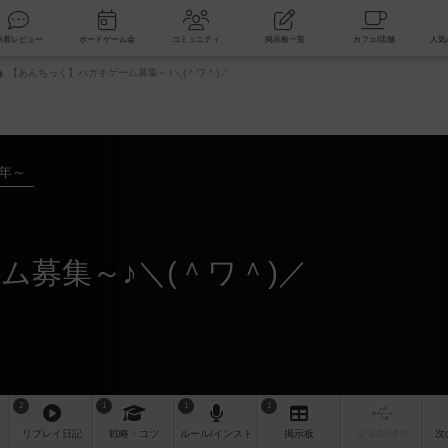
索
新着レビュー
ボードゲーム会
コミュニティ
掲示板一覧
【あんちっく】ハガキゲーム募集～♪＼(＾ワ＾)／
2年～
募集～♪＼(＾ワ＾)／
2
1
1
1
リプレイ
日記
戦略
・コツ
ルール
/インスト
掲示板
拡張/関連
作
次