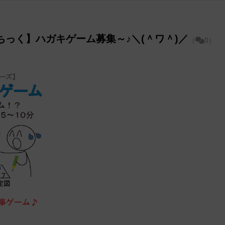
ちっく】ハガキゲーム募集～♪＼(＾ワ＾)／
（
0）