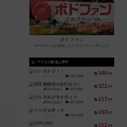
ボドファン
ボードゲームに特化したクラウドファンディング
アクセス数 急上昇中
コレクト！
340
PT
紹介文なし
1件の投稿
無限まちがいさがし
322
PT
紹介文あり
2件の投稿
ガルフストライク
217
PT
紹介文あり
1件の投稿
クルティボ
203
PT
紹介文なし
1件の投稿
1809
112
PT