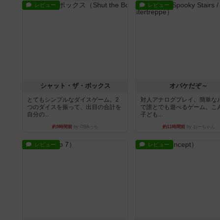
レビュー
レビュー
シャット・ザ・ボックス
オバケだぞ～
とてもシンプルなダイスゲーム。2
対人アナログプレイ。簡単な
つのダイスを振って、出目の合計を
で誰とでも遊べるゲーム。こ
自分の...
子ども...
約9時間前
by OSAっち
約11時間前
by おーちゃん
レビュー
レビュー