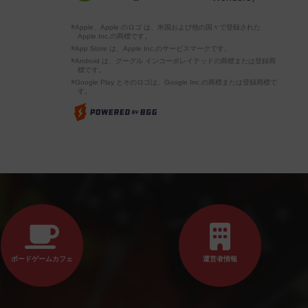
※Apple、Apple のロゴ は、米国および他の国々で登録された
Apple Inc.の商標です。
※App Store は、Apple Inc.のサービスマークです。
※Android は、グーグル インコーポレイテッドの商標または登録商
標です。
※Google Play とそのロゴは、Google Inc.の商標または登録商標で
す。
ボードゲームカフェ
運営者情報