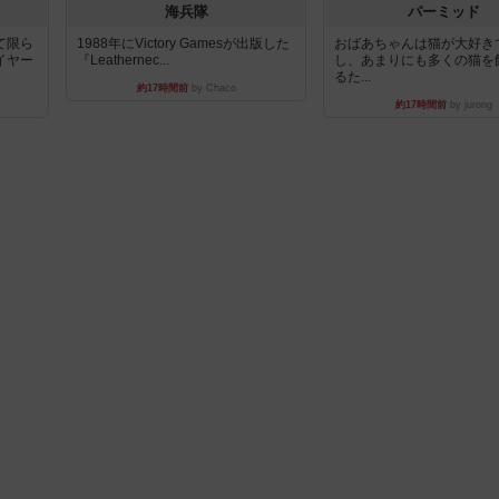
海兵隊
パーミッド
て限ら
1988年にVictory Gamesが出版した
おばあちゃんは猫が大好き
イヤー
『Leathernec...
し、あまりにも多くの猫を
るた...
約17時間前
by Chaco
約17時間前
by jurong