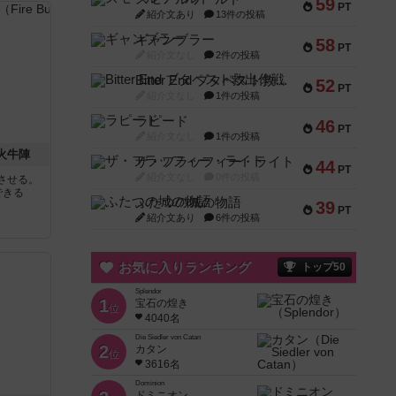
59
PT
紹介文あり
13件の投稿
ギャンブラー
58
PT
紹介文なし
2件の投稿
Bitter End ブタペスト救出作戦
52
PT
紹介文なし
1件の投稿
ラピード
46
PT
紹介文なし
1件の投稿
 火牛陣
ザ・フラッフィー・ライト
44
PT
紹介文なし
0件の投稿
させる。
できる
ふたつの城の物語
39
PT
紹介文あり
6件の投稿
お気に入りランキング
トップ50
Splendor
1
宝石の煌き
位
4040名
Die Siedler von Catan
2
カタン
位
3616名
Dominion
ドミニオン