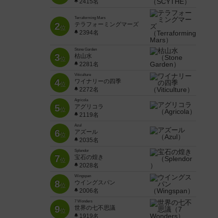
2415名
Terraforming Mars
2
テラフォーミングマーズ
位
2394名
Stone Garden
3
枯山水
位
2281名
Viticulture
4
ワイナリーの四季
位
2272名
Agricola
5
アグリコラ
位
2119名
Azul
6
アズール
位
2035名
Splendor
7
宝石の煌き
位
2028名
Wingspan
8
ウイングスパン
位
2006名
7 Wonders
9
世界の七不思議
位
1919名