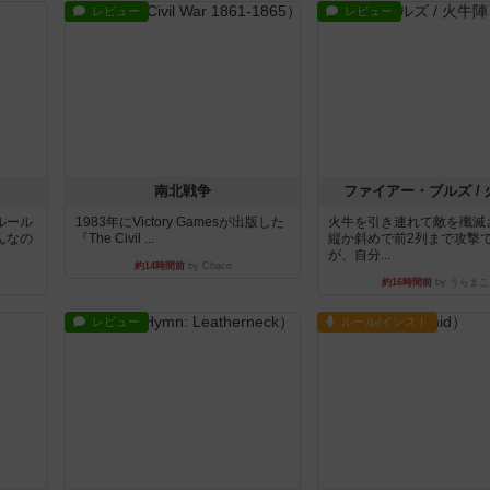
レビュー
レビュー
南北戦争
ファイアー・ブルズ /
ルール
1983年にVictory Gamesが出版した
火牛を引き連れて敵を殲滅
んなの
『The Civil ...
縦か斜めで前2列まで攻撃
が、自分...
約14時間前
by Chaco
約16時間前
by うらまこ
レビュー
ルール/インスト