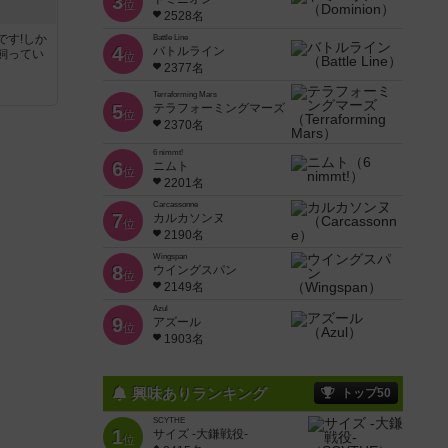
3
位
2528名
です!しか
Battle Line
4
バトルライン
飼ってい
位
2377名
Terraforming Mars
5
テラフォーミングマーズ
位
2370名
6 nimmt!
6
ニムト
位
2201名
Carcassonne
7
カルカソンヌ
位
2190名
Wingspan
8
ウイングスパン
位
2149名
Azul
9
アズール
位
1903名
興味ありランキング
トップ50
SCYTHE
1
サイズ -大鎌戦役-
位