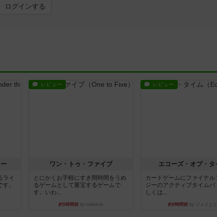
ログインする
レビュー
レビュー
ラー
ワン・トゥ・ファイブ
エコーズ・オブ・タ
るライ
とにかくお手軽にすき間時間をうめ
カードゲームにファイナル
です。
るゲームとして重宝するゲームで
ジーのアクティブタイムバ
す。いわ...
しくは...
約5時間前
by nabekoh
約9時間前
by ジェイと