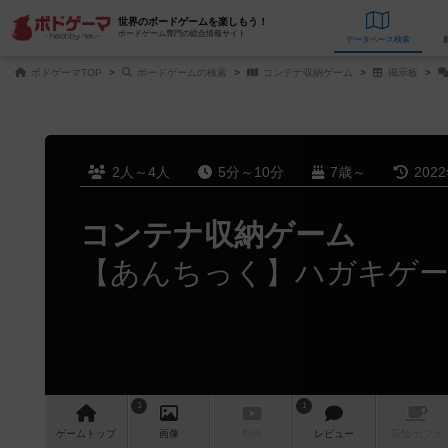
世界のボードゲームを楽しもう！
ボードゲーム専門の総合情報サイト
データベース
検
ボドゲーマTOP
ボードゲームの検索
コンテナ収納ゲーム
掲示板
2人～4人
5分～10分
7歳～
202
コンテナ収納ゲーム
【あんちっく】ハガキゲーム
3
1
ゲーム
トップ
画像
動画
レビュー
店舗/
カフェ