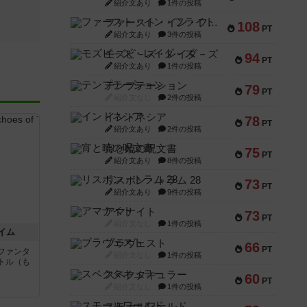
紹介文あり
1件の投稿
ファースト・イン・フライト
108
PT
紹介文あり
3件の投稿
モズビ－ズ・レイダ－ズ
94
PT
紹介文あり
1件の投稿
テンプテーション
79
PT
紹介文なし
2件の投稿
インドネシア
78
PT
紹介文あり
2件の投稿
宵と暁の呪文書
75
PT
紹介文あり
8件の投稿
リスボン・トラム 28
73
PT
紹介文あり
9件の投稿
アマナイト
73
PT
紹介文なし
1件の投稿
イム
ブラヴェスト
66
PT
ファンタ
紹介文なし
1件の投稿
トル（も
スペクタキュラー
60
PT
紹介文なし
1件の投稿
と
スモールワールド