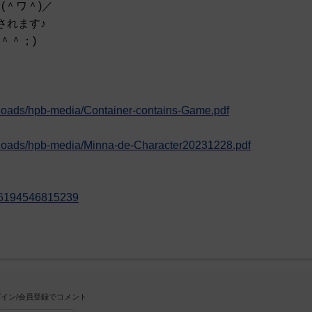
(＾ワ＾)／
されます♪
＾＾；)
ploads/hpb-media/Container-contains-Game.pdf
uploads/hpb-media/Minna-de-Character20231228.pdf
8846194546815239
イン/会員登録でコメント