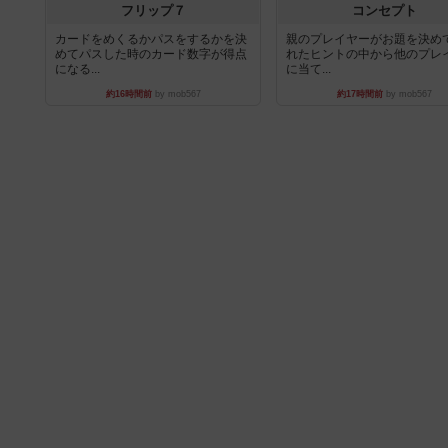
フリップ７
コンセプト
カードをめくるかパスをするかを決
親のプレイヤーがお題を決め
めてパスした時のカード数字が得点
れたヒントの中から他のプレ
になる...
に当て...
約16時間前
by mob567
約17時間前
by mob567