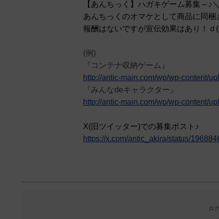
【あんちっく】ハガキゲーム募集～♪＼
あんちっくのオマケとして商品に同梱
報酬はないですが宣伝効果はあり！ｄ(
(例)
『コンテナ収納ゲーム』
http://antic-main.com/wp/wp-content/u
『みんなdeキャラクター』
http://antic-main.com/wp/wp-content/
X(旧ツイッター)での募集ポスト♪
https://x.com/antic_akira/status/196
ログ