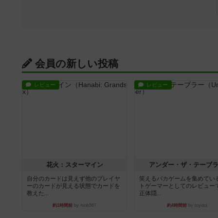
会員の新しい投稿
レビュー
レビュー
花火：スターマイン
アンダー・ザ・テーブ
自分のカードは見えず他のプレイヤ
笑えるバカゲームを集めてい
ーのカードが見える状態でカードを
トゲーマーとしてのレビュー
教えた...
正体隠...
約1時間前
by mob567
約4時間前
by toyota