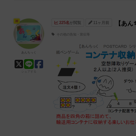
神
【あん
225名
が閲覧
11ヶ月前
その他の告知・宣伝等
あんちっく
シェアする