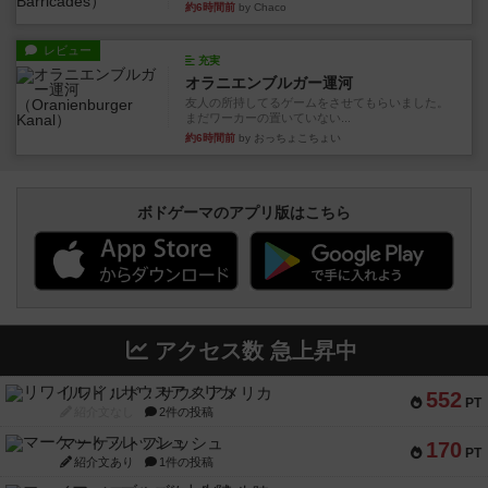
約6時間前
by Chaco
レビュー
充実
オラニエンブルガー運河
友人の所持してるゲームをさせてもらいました。
まだワーカーの置いていない...
約6時間前
by おっちょこちょい
ボドゲーマのアプリ版はこちら
アクセス数 急上昇中
リワイルド：サウスアメリカ
552
PT
紹介文なし
2件の投稿
マーケットフレッシュ
170
PT
紹介文あり
1件の投稿