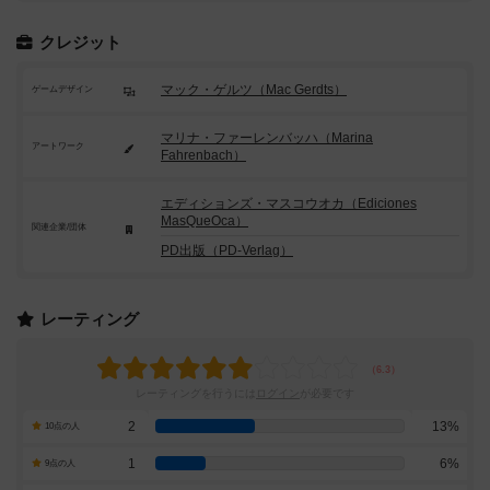
クレジット
マック・ゲルツ（Mac Gerdts）
ゲームデザイン
マリナ・ファーレンバッハ（Marina
アートワーク
Fahrenbach）
エディションズ・マスコウオカ（Ediciones
MasQueOca）
関連企業/団体
PD出版（PD-Verlag）
レーティング
レーティングを行うには
ログイン
が必要です
2
13%
10点の人
1
6%
9点の人