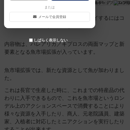
または
メールで会員登録
コンコルディアの拡張セットで、プレイするにはコ
ンコルディア本体が必要です。
しばらく表示しない
内容物は、バレアリカ／キプロスの両面マップと新
要素となる魚市場拡張が入っています。
魚市場拡張では、新たな資源として魚が加わりまし
た。
これは長官で生産した時に、これまでの特産品の代
わりに入手できるもので、これを魚市場というロン
デル上のアクションスペースで消費することにより
様々な資源を入手したり、商人、元老院議員、建築
家、入植者に対応したミニアクションを実行したり
することが出来ます。