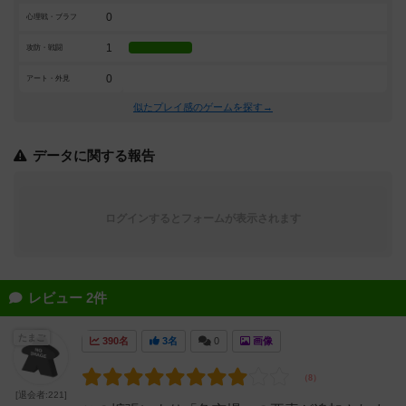
0
心理戦・ブラフ
1
攻防・戦闘
0
アート・外見
似たプレイ感のゲームを探す→
データに関する報告
ログインするとフォームが表示されます
レビュー 2件
たまご
390名
3名
0
画像
[退会者:221]