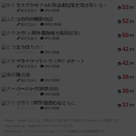
セミファイナル ～お前はまだ生きている～
53
PT
紹介文あり
1件の投稿
ふたつの街の物語
52
PT
紹介文あり
18件の投稿
クランク! ：冒険者たち（拡張）
50
PT
紹介文あり
4件の投稿
とうほうの！
42
PT
紹介文なし
1件の投稿
スターマイン・ラミー ポケット
42
PT
紹介文あり
2件の投稿
海兵隊
39
PT
紹介文あり
1件の投稿
スーパーストア3000
39
PT
紹介文なし
1件の投稿
フリップ７：復讐心とともに
37
PT
紹介文なし
2件の投稿
※Apple、Apple のロゴ は、米国および他の国々で登録されたApple Inc.の商標です。
※App Store は、Apple Inc.のサービスマークです。
※Android は、グーグル インコーポレイテッドの商標または登録商標です。