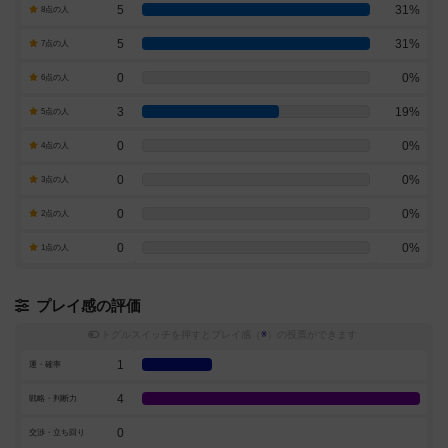
5
31%
8点の人
5
31%
7点の人
0
0%
6点の人
3
19%
5点の人
0
0%
4点の人
0
0%
3点の人
0
0%
2点の人
0
0%
1点の人
プレイ感の評価
トグルスイッチを押すとプレイ感（
※
）の投票ができます
1
運・確率
4
戦略・判断力
0
交渉・立ち回り