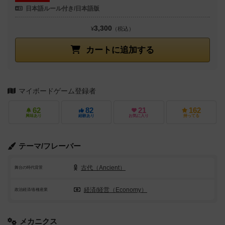
日本語ルール付き/日本語版
3,300
¥
（税込）
カートに追加する
マイボードゲーム登録者
62
82
21
162
興味あり
経験あり
お気に入り
持ってる
テーマ/フレーバー
古代（Ancient）
舞台の時代背景
経済/経営（Economy）
政治経済/各種産業
メカニクス