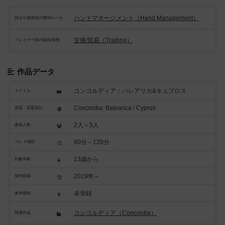
ハンドマネージメント（Hand Management）
得点や資源等の獲得ルール
交換/貿易（Trading）
プレイヤー間の関係/状態
作品データ
コンコルディア：バレアリカ&キュプロス
タイトル
Concordia: Balearica / Cyprus
原題・英題表記
2人～5人
参加人数
60分～120分
プレイ時間
13歳から
対象年齢
2019年～
発売時期
未登録
参考価格
コンコルディア（Concordia）
関連作品