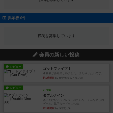
掲示板 0件
投稿を募集しています
会員の新しい投稿
レビュー
ゴットファイブ！
運要素があり楽しめました。またやりたいです。
約1時間前
by 金賢守(キムヒョンス)
レビュー
充実
ダブルナイン
雑に死なないラブレターみたいな、そんな感じの
ゲーム。数字カードを１の位...
約1時間前
by 深水あどら