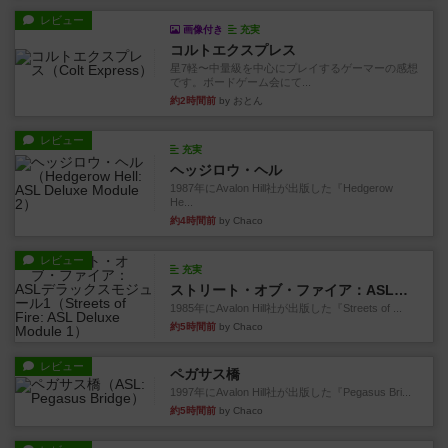
レビュー
画像付き
充実
コルトエクスプレス
星7軽〜中量級を中心にプレイするゲーマーの感想
です。ボードゲーム会にて...
約2時間前
by おとん
レビュー
充実
ヘッジロウ・ヘル
1987年にAvalon Hill社が出版した『Hedgerow
He...
約4時間前
by Chaco
レビュー
充実
ストリート・オブ・ファイア：ASLデラックスモジュール1
1985年にAvalon Hill社が出版した『Streets of ...
約5時間前
by Chaco
レビュー
ペガサス橋
1997年にAvalon Hill社が出版した『Pegasus Bri...
約5時間前
by Chaco