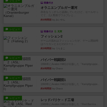
レビュー
画像付き
オラニエンブルガー運河
存在をうっすらと認識していたけど、セールやっ
てて、2人専用でワカプレと...
約5時間前
by みいやん
レビュー
画像付き
充実
フィッシェン2
ゲームの流れはフィッシェンだが、ゲーム開始時
はペリカンとエビの2スート...
約5時間前
by うらまこ
レビュー
パイパー戦闘団2
1996年にAvalon Hill社が出版した『Kampfgruppe...
約6時間前
by Chaco
レビュー
パイパー戦闘団1
1993年にAvalon Hill社が出版した『Kampfgruppe...
約6時間前
by Chaco
レビュー
レッドバリケ－ド工場
1989年にAvalon Hill社が出版した『Red Barrica...