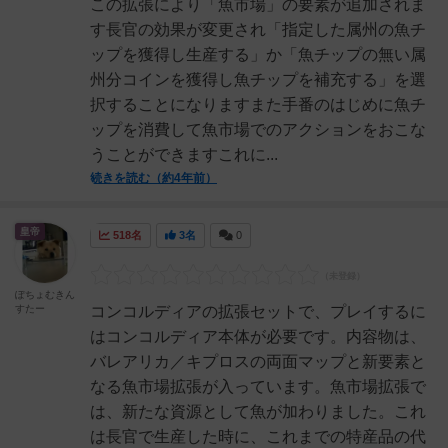
この拡張により「魚市場」の要素が追加されま
す長官の効果が変更され「指定した属州の魚チ
ップを獲得し生産する」か「魚チップの無い属
州分コインを獲得し魚チップを補充する」を選
択することになりますまた手番のはじめに魚チ
ップを消費して魚市場でのアクションをおこな
うことができますこれに...
続きを読む（約4年前）
皇帝
518名
3名
0
ぽちょむきん
すたー
コンコルディアの拡張セットで、プレイするに
はコンコルディア本体が必要です。内容物は、
バレアリカ／キプロスの両面マップと新要素と
なる魚市場拡張が入っています。魚市場拡張で
は、新たな資源として魚が加わりました。これ
は長官で生産した時に、これまでの特産品の代