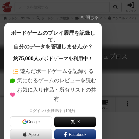
ログイン
閉じる
ボドゲーマTOP
ボードゲームの検索
コンコルディア
コンコルディア 拡
ボードゲームのプレイ履歴を記録し
て、
自分のデータを管理しませんか？
コンコルディア：バレアリカ&キュプロス
約75,000人
がボドゲーマを利用中！
Concordia: Balearica / Cyprus
遊んだボードゲームを記録する
気になるゲームのレビューを読む
お気に入り作品・所有リストの共
有
5
2
18
トップ
画像
動画
レビュー
カフェ
ログイン / 会員登録（10秒）
Google
X
Apple
Facebook