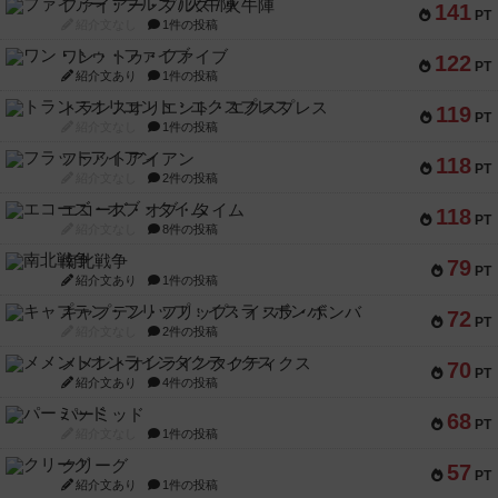
ファイアー・ブルズ / 火牛陣
141
PT
紹介文なし
1件の投稿
ワン・トゥ・ファイブ
122
PT
紹介文あり
1件の投稿
トランスオリエント・エクスプレス
119
PT
紹介文なし
1件の投稿
フラットアイアン
118
PT
紹介文なし
2件の投稿
エコーズ・オブ・タイム
118
PT
紹介文なし
8件の投稿
南北戦争
79
PT
紹介文あり
1件の投稿
キャプテン・フリップ：イスラ・ボンバ
72
PT
紹介文なし
2件の投稿
メメントオンラインタクティクス
70
PT
紹介文あり
4件の投稿
パーミッド
68
PT
紹介文なし
1件の投稿
クリーグ
57
PT
紹介文あり
1件の投稿