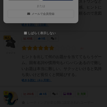
ではないが、コードネームやジャストワンなど
または
の協力ゲームと似たようなプレイ感。ヒントに
制限がありプレイヤーの想像力に頼るので意図
メールで会員登録
が噛み合わないとグダる...
続きを読む（1日前）
しばらく表示しない
仙人
43名
0名
0
ジョジョ
ヒントを出して何のお題かを当ててもらうゲー
ム。固有名詞や慣用句もバンバンあるので難し
いお題は本当に難しい。サクッといけると気持
ち良いけど長引くと間延びする。
続きを読む（4ヶ月前）
神
202名
4名
0
画像
充実
レーティングが非公開に設定されたユーザー