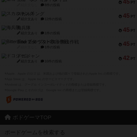
45
PT
紹介文なし
8件の投稿
スカルキング
45
PT
紹介文あり
12件の投稿
海兵隊
45
PT
紹介文あり
1件の投稿
Bitter End ブタペスト救出作戦
45
PT
紹介文なし
1件の投稿
ドコジャン
42
PT
紹介文あり
10件の投稿
※Apple、Apple のロゴ は、米国および他の国々で登録されたApple Inc.の商標です。
※App Store は、Apple Inc.のサービスマークです。
※Android は、グーグル インコーポレイテッドの商標または登録商標です。
※Google Play とそのロゴは、Google Inc.の商標または登録商標です。
ボドゲーマTOP
ボードゲームを検索する