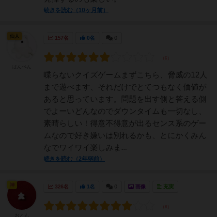
続きを読む（10ヶ月前）
仙人
157名
0名
0
はんぺん
喋らないクイズゲームまずこちら、脅威の12人
まで遊べます、それだけでとてつもなく価値が
あると思っています。問題を出す側と答える側
でよーいどんなのでダウンタイムも一切なし、
素晴らしい！得意不得意が出るセンス系のゲー
ムなので好き嫌いは別れるかも、とにかくみん
なでワイワイ楽しみま...
続きを読む（2年弱前）
神
326名
1名
0
画像
充実
おとん