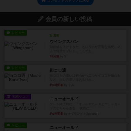
コンセプトのトップに戻る
会員の新しい投稿
レビュー
充実
ウイングスパン
期待値を上げすぎた、というのが正直な感想。２
人で何度かプレイ。ここでも...
36分前
by S
レビュー
街コロ通
街コロとの違いは初めから二つサイコロを振れる
など、少しの違いはあるけれ...
約5時間前
by くみ
戦略やコツ
ニューオールド
ゲーム終了時に、「オールドカードとニューカー
ドのどちらもある」 状態に...
約6時間前
by オグランド（Oguland）
レビュー
ニューオールド