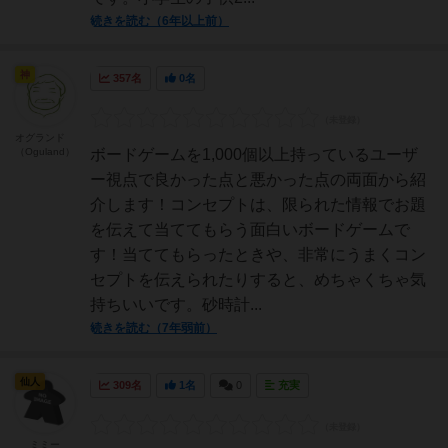
続きを読む（6年以上前）
神
357名
0名
オグランド
（Oguland）
ボードゲームを1,000個以上持っているユーザ
ー視点で良かった点と悪かった点の両面から紹
介します！コンセプトは、限られた情報でお題
を伝えて当ててもらう面白いボードゲームで
す！当ててもらったときや、非常にうまくコン
セプトを伝えられたりすると、めちゃくちゃ気
持ちいいです。砂時計...
続きを読む（7年弱前）
仙人
309名
1名
0
充実
ミミー