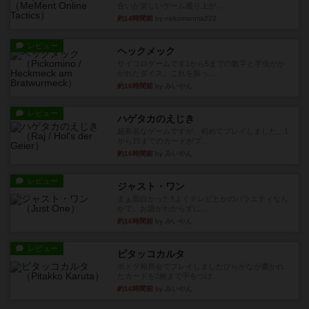
合いが楽しいゲーム盛り上が...
約14時間前
by nekomanma222
レビュー
ヘックメック
サイコロゲームです1から5までの数字と芋虫がか
かれたダイス。これを振っ...
約16時間前
by みいやん
レビュー
ハゲタカのえじき
超有名なゲームですが、初めてプレイしました。1
から15までのカードがプ...
約16時間前
by みいやん
レビュー
ジャスト・ワン
まぁ面白かった‼️よくテレビとかのバラエティなん
かで、お題がわからずに...
約16時間前
by みいやん
レビュー
ピタッコカルタ
ボドゲ相席会でプレイしましたひらがなが書かれ
たカードを2枚まで手をつけ...
約16時間前
by みいやん