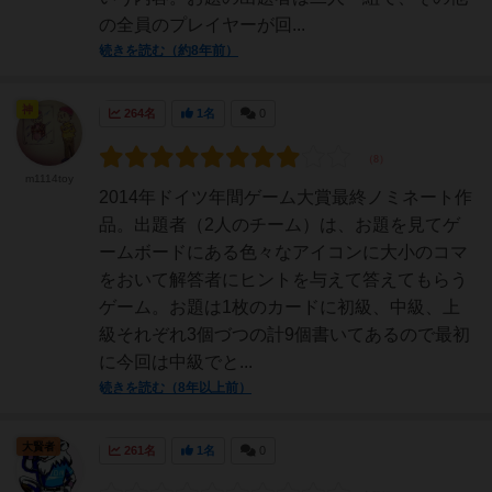
の全員のプレイヤーが回...
続きを読む（約8年前）
神
264名
1名
0
m1114toy
2014年ドイツ年間ゲーム大賞最終ノミネート作
品。出題者（2人のチーム）は、お題を見てゲ
ームボードにある色々なアイコンに大小のコマ
をおいて解答者にヒントを与えて答えてもらう
ゲーム。お題は1枚のカードに初級、中級、上
級それぞれ3個づつの計9個書いてあるので最初
に今回は中級でと...
続きを読む（8年以上前）
大賢者
261名
1名
0