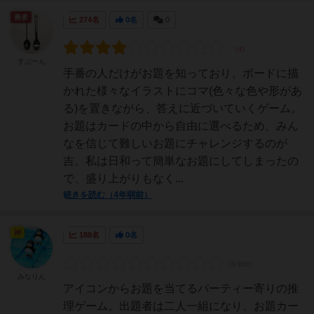
勇者
274名
0名
0
すぷーん
手番の人だけがお題を知っており、ボードに描
かれた様々なイラストにコマ(色々な色や形があ
る)を置きながら、答えに近づいていくゲーム。
お題はカードの中から自由に選べるため、みん
なを信じて難しいお題にチャレンジするのが
吉。私は日和って簡単なお題にしてしまったの
で、盛り上がりもなく...
続きを読む（4年弱前）
神
188名
0名
みなりん
アイコンからお題を当てるパーティー寄りの推
理ゲーム。出題者は二人一組になり、お題カー