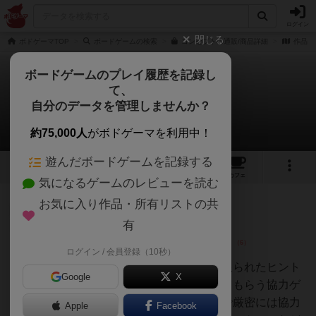
ログイン
閉じる
ボドゲーマTOP
ボードゲームの検索
コンセプトの通販/商品詳細
作品デ
ボードゲームのプレイ履歴を記録し
て、
コンセプト
自分のデータを管理しませんか？
20件のレビュー
約75,000人
がボドゲーマを利用中！
遊んだボードゲームを記録する
5
1
20
170
トップ
画像
動画
レビュー
カフェ
気になるゲームのレビューを読む
お気に入り作品・所有リストの共
皇帝
74名
0名
0
有
ログイン / 会員登録（10秒）
mob567
親のプレイヤーがお題を決めて限られたヒント
Google
X
の中から他のプレイヤーに当ててもらう協力ゲ
ーム。得点を競う要素はあるので厳密には協力
Apple
Facebook