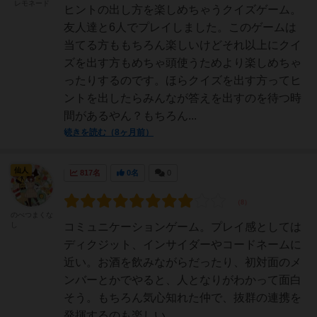
レモネード
ヒントの出し方を楽しめちゃうクイズゲーム。
友人達と6人でプレイしました。このゲームは
当てる方ももちろん楽しいけどそれ以上にクイ
ズを出す方もめちゃ頭使うためより楽しめちゃ
ったりするのです。ほらクイズを出す方ってヒ
ントを出したらみんなが答えを出すのを待つ時
間があるやん？もちろん...
続きを読む（8ヶ月前）
仙人
817名
0名
0
のべつまくな
し
コミュニケーションゲーム。プレイ感としては
ディクジット、インサイダーやコードネームに
近い。お酒を飲みながらだったり、初対面のメ
ンバーとかでやると、人となりがわかって面白
そう。もちろん気心知れた仲で、抜群の連携を
発揮するのも楽しい。