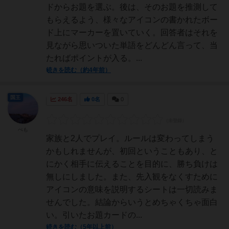
ドからお題を選ぶ。後は、そのお題を推測して
もらえるよう、様々なアイコンの書かれたボー
ド上にマーカーを置いていく。回答者はそれを
見ながら思いついた単語をどんどん言って、当
たればポイントが入る。...
続きを読む（約4年前）
国王
246名
0名
0
ぺも
家族と2人でプレイ。ルールは変わってしまう
かもしれませんが、初回ということもあり、と
にかく相手に伝えることを目的に、勝ち負けは
無しにしました。また、先入観をなくすために
アイコンの意味を説明するシートは一切読みま
せんでした。結論からいうとめちゃくちゃ面白
い。引いたお題カードの...
続きを読む（5年以上前）