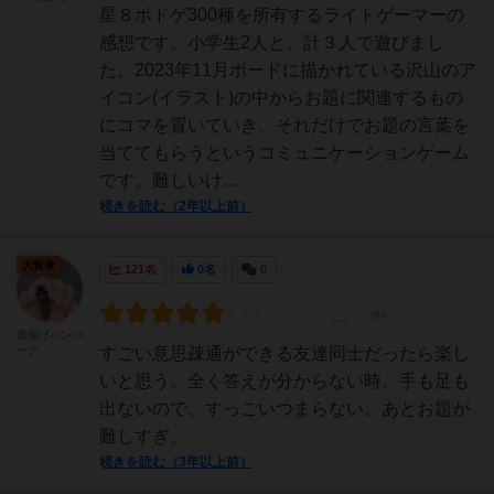
星８ボドゲ300種を所有するライトゲーマーの
感想です。小学生2人と、計３人で遊びまし
た。2023年11月ボードに描かれている沢山のア
イコン(イラスト)の中からお題に関連するもの
にコマを置いていき、それだけでお題の言葉を
当ててもらうというコミュニケーションゲーム
です。難しいけ...
続きを読む（2年以上前）
大賢者
121名
0名
0
唐揚げハンバ
ーグ
すごい意思疎通ができる友達同士だったら楽し
いと思う。全く答えが分からない時、手も足も
出ないので、すっごいつまらない。あとお題が
難しすぎ。
続きを読む（3年以上前）