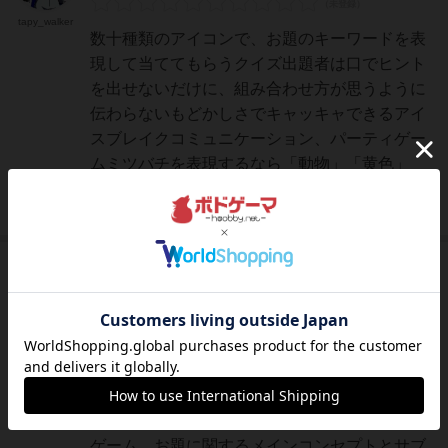
tapy_walker
数十種類のアイコンで、お題のキーワードを表
現して当ててもらうクイズ出題者は口でヒント
を出せないだけに、組み合わせ方が思うように
伝わらないもどかしさでキャッキャできるアイ
スブレイクコミュニケーション、パーティゲー
ムミツバチを表現するなら「動物」「黄色」
「黒」「飛行」のアイコン...
続きを読む（8年以上前）
仙人
280名
2名
0
充実
Pino
白を基調としたボードにジャンルを示すアイコ
ン、単色のコマ、抽象的ですっきりしたコンポ
ーネント。秘められたお題をヒントマーカーや
キューブをアイコン上に配置することで伝える
ゲーム。お題に関するメインコンセプトとサブ