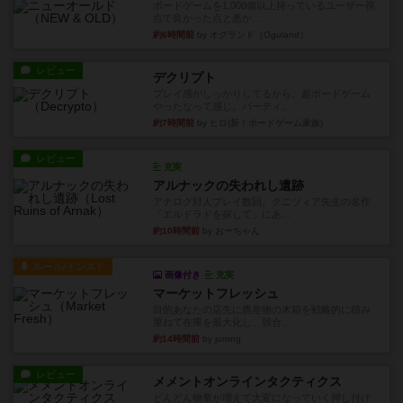
ボードゲームを1,000個以上持っているユーザー視
点で良かった点と悪か...
約6時間前
by オグランド（Oguland）
レビュー
デクリプト
プレイ感がしっかりしてるから、超ボードゲーム
やったなって感じ。パーティ...
約7時間前
by ヒロ(新！ボードゲーム家族)
レビュー
充実
アルナックの失われし遺跡
アナログ対人プレイ数回。クニツィア先生の名作
「エルドラドを探して」にあ...
約10時間前
by おーちゃん
ルール/インスト
画像付き
充実
マーケットフレッシュ
目的あなたの店先に農産物の木箱を戦略的に積み
重ねて在庫を最大化し、競合...
約14時間前
by jurong
レビュー
メメントオンラインタクティクス
どんどん物量が増えて大変になっていく押し付け