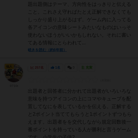
題出題側はテーマ、方向性をはっきりと伝える
こと。これさえ守ればたとえ正解できなくても
しっかり盛り上がるはず。ゲーム内に入ってる
各アイコンの意味シートみたいなものはいっそ
使わないほうがいいかもしれない。それに書い
てある情報にとらわれて...
続きを読む（約6年前）
仙人
257名
1名
0
充実
0710t
出題者と回答者に分かれて出題者がいろいろな
意味を持つアイコンの上にコマやキューブを配
置してなにを表しているかを伝える。正解する
と2ポイント当ててもらうと1ポイントずつもら
えます。出題者をを交代しながら規定回数後一
番ポイントを持っている人が勝利と言うゲーム
です。小学生の子供2...