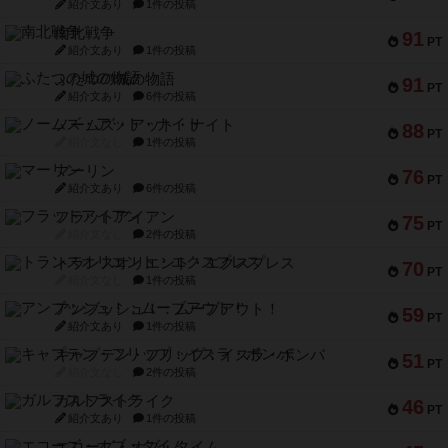
紹介文あり
1件の投稿
南北戦争
91
PT
紹介文あり
1件の投稿
ふたつの城の物語
91
PT
紹介文あり
6件の投稿
ノームズ・アット・ナイト
88
PT
紹介文なし
1件の投稿
マーリン
76
PT
紹介文あり
6件の投稿
フラットアイアン
75
PT
紹介文なし
2件の投稿
トランスオリエント・エクスプレス
70
PT
紹介文なし
1件の投稿
アンブッシュ！：ムーブアウト！
59
PT
紹介文あり
1件の投稿
キャプテン・フリップ：イスラ・ボンバ
51
PT
紹介文なし
2件の投稿
ガルフストライク
46
PT
紹介文あり
1件の投稿
エコーズ・オブ・タイム