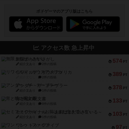
ボドゲーマのアプリ版はこちら
アクセス数 急上昇中
無限まちがいさがし
574
PT
紹介文あり
2件の投稿
リワイルド：サウスアメリカ
389
PT
紹介文なし
2件の投稿
アンダー・ザ・テーブラー
378
PT
紹介文あり
1件の投稿
宵と暁の呪文書
133
PT
紹介文あり
8件の投稿
セミファイナル ～お前はまだ生きている～
103
PT
紹介文あり
1件の投稿
ワン・トゥ・ファイブ
97
PT