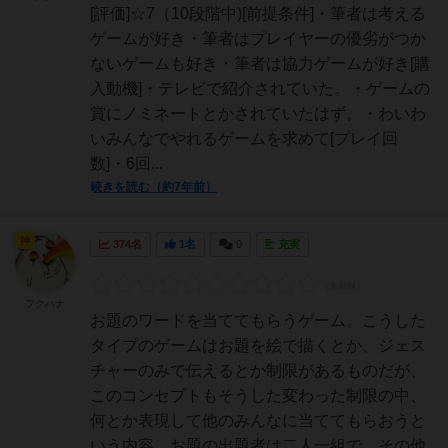
[評価]☆7（10段階中)[前提条件]・筆者は考える
ゲームが好き・筆者はプレイヤーの優劣がつか
ないゲームも好き・筆者は協力ゲームが好き[購
入動機]・テレビで紹介されていた。・ゲームの
賞にノミネートとかされていたはず。・わいわ
いみんなでやれるゲームを求めて[プレイ回
数]・6回...
続きを読む（約7年前）
神
374名
1名
0
充実
フクハナ
お題のワードを当ててもらうゲーム。こうした
タイプのゲームはお題を絵で描くとか、ジェス
チャーのみで伝えるとか制限があるものだが、
このコンセプトもそうした変わった制限の中、
何とか表現して他のみんなに当ててもらおうと
いう内容。お題の出題者は二人一組で、その他