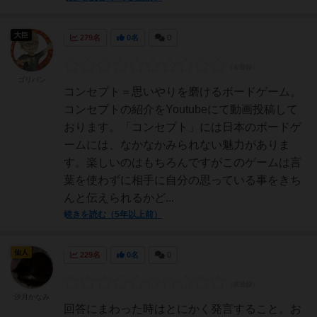
大臣
279名
0名
0
ゴリパン
コンセプト＝思いやりを磨けるボードゲーム。
コンセプトの紹介をYoutubeにて動画投稿して
おります。「コンセプト」には日本のボードゲ
ームには、なかなかみられない魅力がありま
す。楽しいのはもちろんですがこのゲームは言
葉を使わずに相手に自分の思っている事をきち
んと伝えられるかど...
続きを読む（5年以上前）
仙人
229名
0名
0
汐月かなみ
回答にまわった時はとにかく発言すること。お