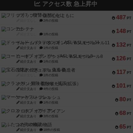
アクセス数 急上昇中
フリップ７：復讐心とともに
487
PT
紹介文なし
2件の投稿
コンテナ
148
PT
紹介文なし
1件の投稿
ドゥームド・バタリオンズ：ASLモジュール11
132
PT
紹介文あり
1件の投稿
コード・オブ・ブシドー：ASLモジュール8
126
PT
紹介文あり
1件の投稿
宝石の煌き：デュエル 偽造者
117
PT
紹介文なし
1件の投稿
クランク! ：冒険者たち（拡張）
101
PT
紹介文あり
4件の投稿
マーケットフレッシュ
80
PT
紹介文あり
1件の投稿
クロス・オブ・アイアン
68
PT
紹介文あり
3件の投稿
ふたつの街の物語
65
PT
紹介文あり
18件の投稿