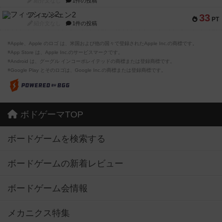
紹介文なし
1件の投稿
フィッシェン2
33
PT
紹介文なし
1件の投稿
※Apple、Apple のロゴ は、米国および他の国々で登録されたApple Inc.の商標です。
※App Store は、Apple Inc.のサービスマークです。
※Android は、グーグル インコーポレイテッドの商標または登録商標です。
※Google Play とそのロゴは、Google Inc.の商標または登録商標です。
ボドゲーマTOP
ボードゲームを検索する
ボードゲームの新着レビュー
ボードゲーム会情報
メカニクス特集