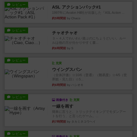
レビュー
ASL アクションパック#1
1997年にAvalon Hill社が出版した『ASL Action ...
約5時間前
by Chaco
レビュー
チャオチャオ
３～４人でわいわい遊ぶのにちょうどいい。ルー
ルは他の方が分かりやすく書...
約6時間前
by S
レビュー
充実
ウイングスパン
（全体評価）☆10/6（普通）（難易度）☆4/5（世
界観・見た目）☆5...
約6時間前
by ハシオキ
レビュー
画像付き
充実
一線を画す
簡単に言うと、トリックテイキングでモダンアー
トを行う、と言ったゲーム。...
約7時間前
by タカミネコウヘイ
レビュー
画像付き
充実