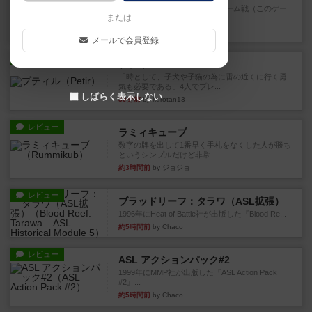
トリックテイキング好きで、チーム戦（このゲー
または
ムは4人専用）好きなら間違...
6分前
by ハロ
メールで会員登録
レビュー
プティル
「時として、子犬や子猫の為に雷の近くに行く勇
気も必要である」4人でプレ...
しばらく表示しない
39分前
by kurotan13
レビュー
ラミィキューブ
数字の牌を出して1番早く手札をなくした人が勝ち
というシンプルだけど非常...
約3時間前
by ジョジョ
レビュー
ブラッドリーフ：タラワ（ASL拡張）
1996年にHeat of Battle社が出版した『Blood Re...
約5時間前
by Chaco
レビュー
ASL アクションパック#2
1999年にMMP社が出版した『ASL Action Pack
#2』...
約5時間前
by Chaco