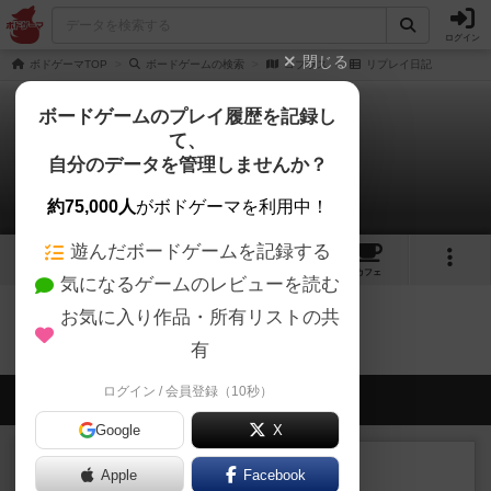
ログイン
閉じる
ボドゲーマTOP
ボードゲームの検索
コブラス
リプレイ日記
ボードゲームのプレイ履歴を記録し
て、
コブラス
自分のデータを管理しませんか？
0件のリプレイ日記
約75,000人
がボドゲーマを利用中！
遊んだボードゲームを記録する
2
2
5
トップ
画像
動画
レビュー
カフェ
気になるゲームのレビューを読む
お気に入り作品・所有リストの共
コブラスのトップに戻る
有
ログイン / 会員登録（10秒）
会員の新しい投稿
Google
X
レビュー
充実
Apple
Facebook
エージェンシー