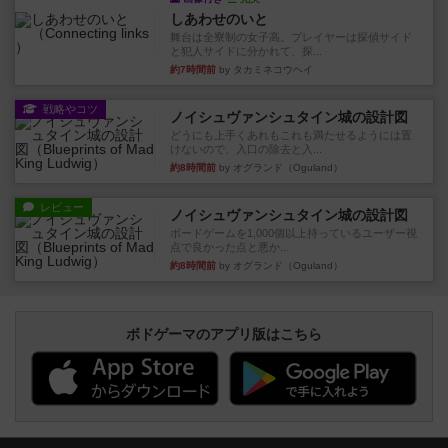
しあわせのいと
舞台は全寮制の女子高。プレイヤーは探偵サイド
と犯人サイドに分かれて、探...
約7時間前
by タカミネコウヘイ
戦略やコツ
ノイシュヴァンシュタイン城の設計図
どうにも上手くあれもこれも満たせるようには置
けないので、入口の除去と入...
約8時間前
by オグランド（Oguland）
レビュー
ノイシュヴァンシュタイン城の設計図
ボードゲームを1,000個以上持っているユーザー視
点で良かった点と悪か...
約8時間前
by オグランド（Oguland）
ボドゲーマのアプリ版はこちら