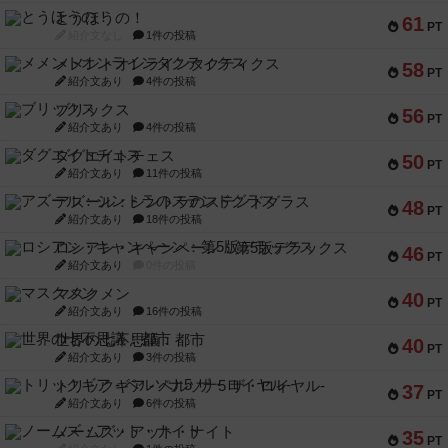
とうほうの！
61
PT
紹介文なし
1件の投稿
メメントオンラインタクティクス
58
PT
紹介文あり
4件の投稿
ブリックス
56
PT
紹介文あり
4件の投稿
ダグエイトチェス
50
PT
紹介文あり
11件の投稿
アズール：シントラのステンドグラス
48
PT
紹介文あり
18件の投稿
ロシアン・キャンペーン：第5版デラックス
46
PT
紹介文あり
0件の投稿
マスクメン
40
PT
紹介文あり
16件の投稿
世界の七不思議：都市
40
PT
紹介文あり
3件の投稿
トリックギア - ペルソナ5 ザ・ロイヤル-
37
PT
紹介文あり
6件の投稿
ノームズ・アット・ナイト
35
PT