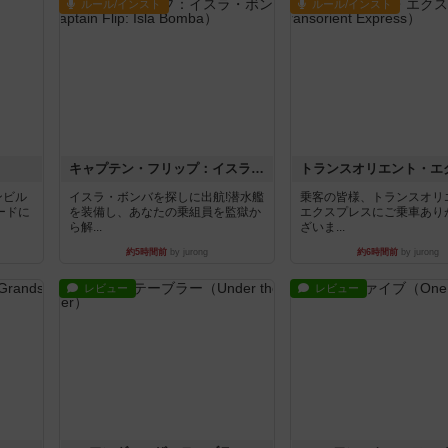
ルール/インスト
ルール/インスト
キャプテン・フリップ：イスラ・ボンバ
ンビル
イスラ・ボンバを探しに出航!潜水艦
乗客の皆様、トランスオリ
ードに
を装備し、あなたの乗組員を監獄か
エクスプレスにご乗車あり
ら解...
ざいま...
約5時間前
by jurong
約6時間前
by jurong
レビュー
レビュー