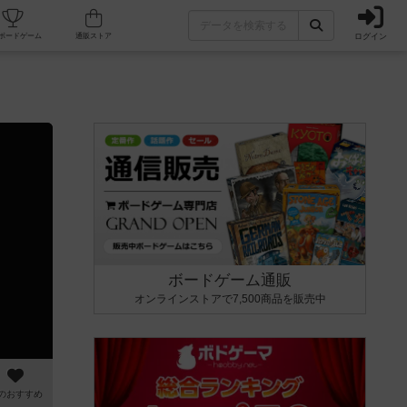
ログイン
カフェ/店舗
人気ボードゲーム
通販ストア
ボードゲーム通販
オンラインストアで7,500商品を販売中
のおすすめ