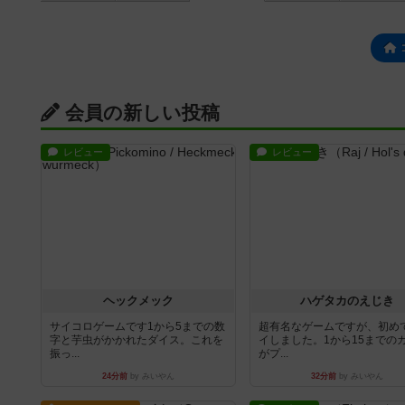
会員の新しい投稿
レビュー
レビュー
ヘックメック
ハゲタカのえじき
サイコロゲームです1から5までの数
超有名なゲームですが、初め
字と芋虫がかかれたダイス。これを
イしました。1から15までの
振っ...
がプ...
24分前
by みいやん
32分前
by みいやん