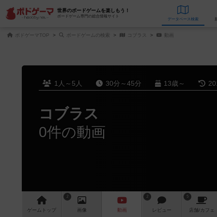
世界のボードゲームを楽しもう！
ボードゲーム専門の総合情報サイト
データベース
検
ボドゲーマTOP
ボードゲームの検索
コブラス
動画
1人～5人
30分～45分
13歳～
2
コブラス
0件の動画
2
2
5
ゲーム
トップ
画像
動画
レビュー
店舗/
カフェ