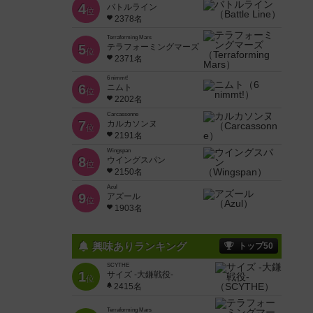
4
バトルライン
位
2378名
Terraforming Mars
5
テラフォーミングマーズ
位
2371名
6 nimmt!
6
ニムト
位
2202名
Carcassonne
7
カルカソンヌ
位
2191名
Wingspan
8
ウイングスパン
位
2150名
Azul
9
アズール
位
1903名
興味ありランキング
トップ50
SCYTHE
1
サイズ -大鎌戦役-
位
2415名
Terraforming Mars