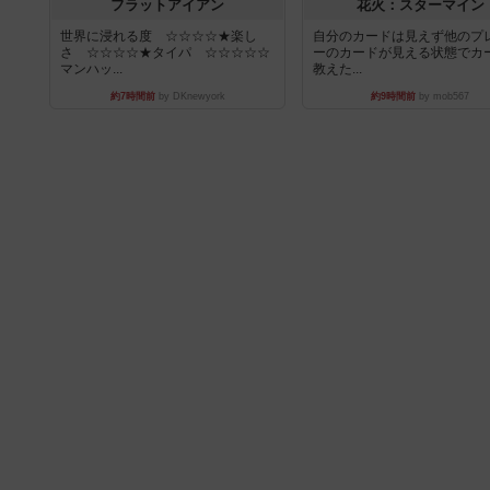
フラットアイアン
花火：スターマイン
世界に浸れる度 ☆☆☆☆★楽し
自分のカードは見えず他のプ
さ ☆☆☆☆★タイパ ☆☆☆☆☆
ーのカードが見える状態でカ
マンハッ...
教えた...
約7時間前
by DKnewyork
約9時間前
by mob567