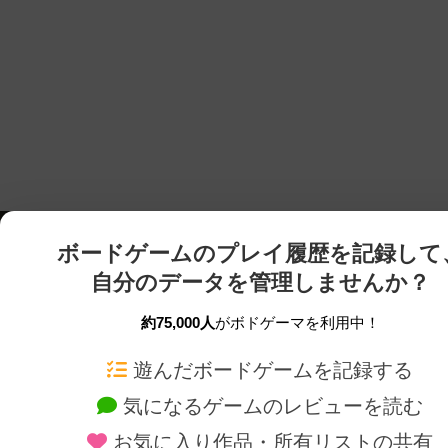
ボードゲームのプレイ履歴を記録して
自分のデータを管理しませんか？
約75,000人
がボドゲーマを利用中！
ボドゲーマTOP
ボードゲーム通販
遊んだボードゲームを記録する
気になるゲームのレビューを読む
ボードゲームを検索する
新作・再入荷情報
お気に入り作品・所有リストの共有
ボードゲームの新着レビュー
定番ボードゲームの通販