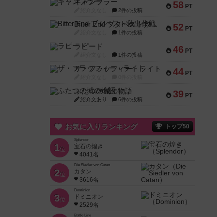
ギャンブラー
58
PT
紹介文なし
2件の投稿
Bitter End ブタペスト救出作戦
52
PT
紹介文なし
1件の投稿
ラピード
46
PT
紹介文なし
1件の投稿
ザ・フラッフィー・ライト
44
PT
紹介文なし
0件の投稿
ふたつの城の物語
39
PT
紹介文あり
6件の投稿
お気に入りランキング
トップ50
Splendor
1
宝石の煌き
位
4041名
Die Siedler von Catan
2
カタン
位
3616名
Dominion
3
ドミニオン
位
2529名
Battle Line