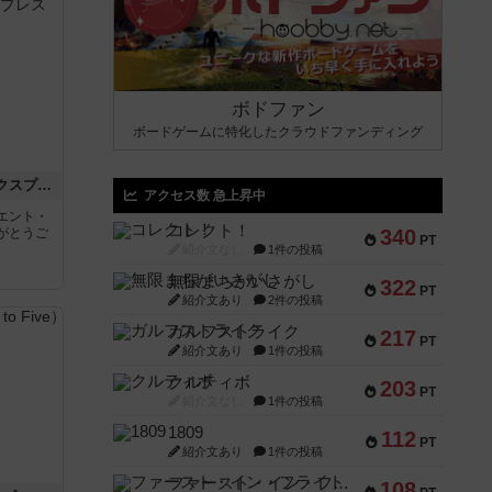
ボドファン
ボードゲームに特化したクラウドファンディング
トランスオリエント・エクスプレス
アクセス数 急上昇中
エント・
コレクト！
がとうご
340
PT
紹介文なし
1件の投稿
無限まちがいさがし
322
PT
紹介文あり
2件の投稿
ガルフストライク
217
PT
紹介文あり
1件の投稿
クルティボ
203
PT
紹介文なし
1件の投稿
1809
112
PT
紹介文あり
1件の投稿
ファースト・イン・フライト
108