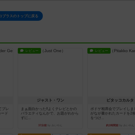
コブラスのトップに戻る
レビュー
レビュー
ジャスト・ワン
ピタッコカルタ
てプレ
まぁ面白かった‼️よくテレビとかの
ボドゲ相席会でプレイしま
カード
バラエティなんかで、お題がわから
がなが書かれたカードを2
ずに...
をつけ...
37分前
by みいやん
約1時間前
by みいやん