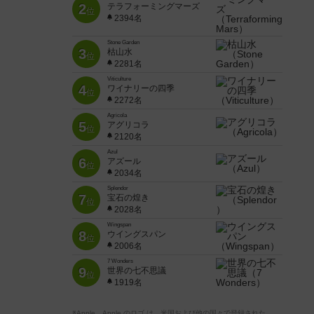
2
テラフォーミングマーズ
位
2394名
Stone Garden
3
枯山水
位
2281名
Viticulture
4
ワイナリーの四季
位
2272名
Agricola
5
アグリコラ
位
2120名
Azul
6
アズール
位
2034名
Splendor
7
宝石の煌き
位
2028名
Wingspan
8
ウイングスパン
位
2006名
7 Wonders
9
世界の七不思議
位
1919名
※Apple、Apple のロゴ は、米国および他の国々で登録された