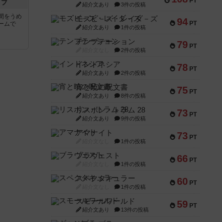
PT
イブ
紹介文あり
3件の投稿
間をうめ
モズビ－ズ・レイダ－ズ
94
PT
ームで
紹介文あり
1件の投稿
テンプテーション
79
PT
紹介文なし
2件の投稿
インドネシア
78
PT
紹介文あり
2件の投稿
宵と暁の呪文書
75
PT
紹介文あり
8件の投稿
リスボン・トラム 28
73
PT
紹介文あり
9件の投稿
アマナイト
73
PT
紹介文なし
1件の投稿
ブラヴェスト
66
PT
紹介文なし
1件の投稿
スペクタキュラー
60
PT
紹介文なし
1件の投稿
スモールワールド
59
PT
紹介文あり
13件の投稿