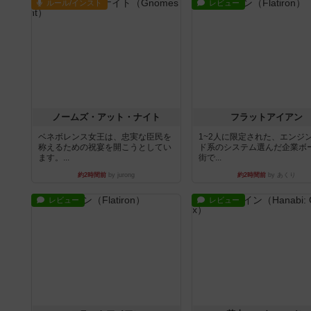
ルール/インスト
レビュー
ノームズ・アット・ナイト
フラットアイアン
ベネボレンス女王は、忠実な臣民を
1~2人に限定された、エンジ
称えるための祝宴を開こうとしてい
ド系のシステム選んだ企業ボ
ます。...
街で...
約2時間前
by jurong
約2時間前
by あくり
レビュー
レビュー