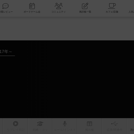
索
新着レビュー
ボードゲーム会
コミュニティ
掲示板一覧
017年～
リプレイ
日記
戦略
・コツ
ルール
/インスト
掲示板
拡張/関連
作
次