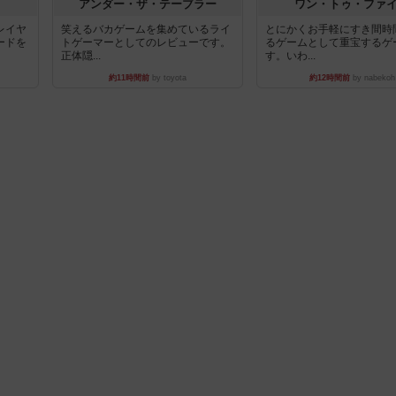
アンダー・ザ・テーブラー
ワン・トゥ・ファ
レイヤ
笑えるバカゲームを集めているライ
とにかくお手軽にすき間時
ードを
トゲーマーとしてのレビューです。
るゲームとして重宝するゲ
正体隠...
す。いわ...
約11時間前
by toyota
約12時間前
by nabekoh