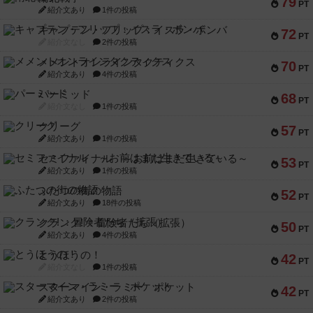
79
PT
紹介文あり
1件の投稿
キャプテン・フリップ：イスラ・ボンバ
72
PT
紹介文なし
2件の投稿
メメントオンラインタクティクス
70
PT
紹介文あり
4件の投稿
パーミッド
68
PT
紹介文なし
1件の投稿
クリーグ
57
PT
紹介文あり
1件の投稿
セミファイナル ～お前はまだ生きている～
53
PT
紹介文あり
1件の投稿
ふたつの街の物語
52
PT
紹介文あり
18件の投稿
クランク! ：冒険者たち（拡張）
50
PT
紹介文あり
4件の投稿
とうほうの！
42
PT
紹介文なし
1件の投稿
スターマイン・ラミー ポケット
42
PT
紹介文あり
2件の投稿