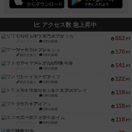
アクセス数 急上昇中
リワイルド：サウスアメリカ
552
PT
紹介文なし
2件の投稿
マーケットフレッシュ
170
PT
紹介文あり
1件の投稿
ファイアー・ブルズ / 火牛陣
141
PT
紹介文なし
1件の投稿
ワン・トゥ・ファイブ
122
PT
紹介文あり
1件の投稿
トランスオリエント・エクスプレス
119
PT
紹介文なし
1件の投稿
フラットアイアン
118
PT
紹介文なし
2件の投稿
エコーズ・オブ・タイム
118
PT
紹介文なし
8件の投稿
南北戦争