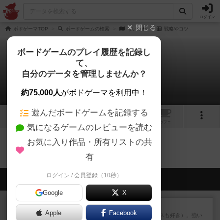
ログイン
閉じる
ボドゲーマTOP
ボードゲームの検索
ちいこわ
戦略やコツ
ボードゲームのプレイ履歴を記録し
て、
ちいこわ
自分のデータを管理しませんか？
0件の戦略やコツ
約75,000人
がボドゲーマを利用中！
遊んだボードゲームを記録する
1
2
1
トップ
画像
動画
レビュー
カフェ
気になるゲームのレビューを読む
お気に入り作品・所有リストの共
ちいこわのトップに戻る
有
ログイン / 会員登録（10秒）
会員の新しい投稿
Google
X
レビュー
マスクメン
Apple
Facebook
マスクメンすごい好き（プロレスも好き）。強い