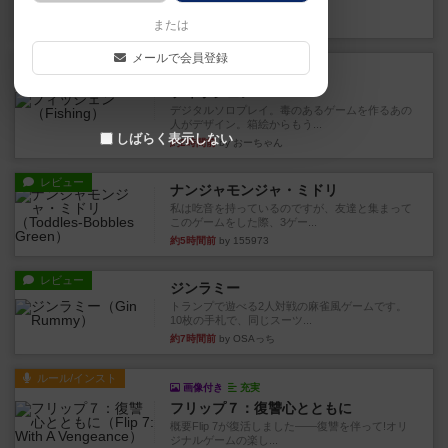
やつを決めるというより、ジ...
16分前
by わー
または
メールで会員登録
レビュー
充実
フィッシェン
デジタルソロプレイ。毒のあるゲームを作るあの
人がデザイン。箱絵からもう...
しばらく表示しない
約2時間前
by おーちゃん
レビュー
ナンジャモンジャ・ミドリ
私は吃音を持っているのですが、友達と集まって
このゲームをした際、3ゲー...
約5時間前
by 155973
レビュー
ジンラミー
トランプで遊べる2人対戦の麻雀風ゲームです。
10枚の手札で、同じスーツ...
約7時間前
by OSAっち
ルール/インスト
画像付き
充実
フリップ７：復讐心とともに
概要Flip 7が復活しました――復讐を伴って!オリ
ジナルゲームの楽し...