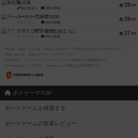
海兵隊
39
PT
紹介文あり
1件の投稿
スーパーストア3000
39
PT
紹介文なし
1件の投稿
フリップ７：復讐心とともに
37
PT
紹介文なし
2件の投稿
※Apple、Apple のロゴ は、米国および他の国々で登録されたApple Inc.の商標です。
※App Store は、Apple Inc.のサービスマークです。
※Android は、グーグル インコーポレイテッドの商標または登録商標です。
※Google Play とそのロゴは、Google Inc.の商標または登録商標です。
ボドゲーマTOP
ボードゲームを検索する
ボードゲームの新着レビュー