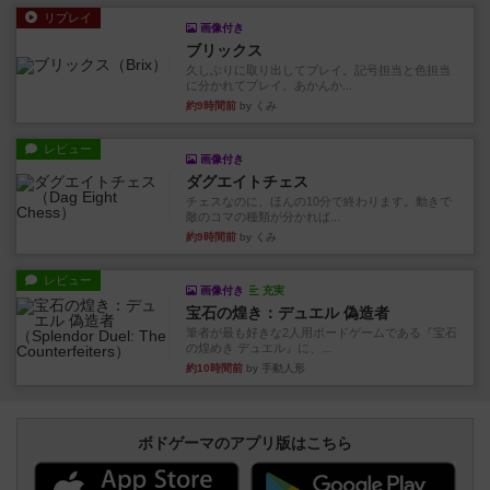
リプレイ
画像付き
ブリックス
久しぶりに取り出してプレイ。記号担当と色担当
に分かれてプレイ。あかんか...
約9時間前
by くみ
レビュー
画像付き
ダグエイトチェス
チェスなのに、ほんの10分で終わります。動きで
敵のコマの種類が分かれば...
約9時間前
by くみ
レビュー
画像付き
充実
宝石の煌き：デュエル 偽造者
筆者が最も好きな2人用ボードゲームである『宝石
の煌めき デュエル』に、...
約10時間前
by 手動人形
ボドゲーマのアプリ版はこちら