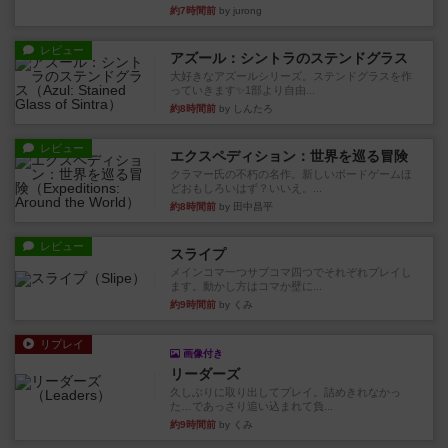
約7時間前
by jurong
レビュー
アズール：シントラのステンドグラス
大好きなアズールシリーズ。ステンドグラスを作
っていきます✨1部より自由...
約8時間前
by しんたろ
レビュー
エクスペディション：世界を巡る冒険
クラマー氏の不朽の名作。新しいボードゲームほ
どおもしろいはず？いいえ。...
約8時間前
by 田中昌平
レビュー
スライプ
メインコマ一つサブコマ四つでそれぞれプレイし
ます。動かし方はコマか壁に...
約9時間前
by くみ
リプレイ
画像付き
リーダーズ
久しぶりに取り出してプレイ。詰めきれなかっ
た…であっさり追い込まれて負...
約9時間前
by くみ