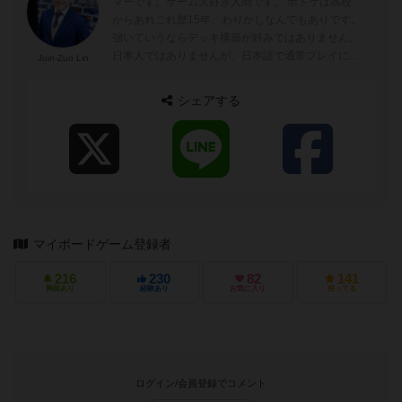
マーです。ゲーム大好き人間です。 ボドゲは高校
からあれこれ歴15年、わりかしなんでもありです。
強いていうならデッキ構築が好みではありません。
日本人ではありませんが、日本語で通常プレイに難
Juin-Zuo Lin
がありません。しかし、日本人...
シェアする
マイボードゲーム登録者
216
230
82
141
興味あり
経験あり
お気に入り
持ってる
ログイン/会員登録でコメント