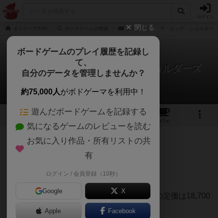
ログイン
閉じる
ボドゲーマTOP
ボードゲームの検索
シティ・オブ・ザ・ビッグ・ショルダー
ボードゲームのプレイ履歴を記録し
て、
シティ・オブ・ザ・ビッグ・ショルダーズ
自分のデータを管理しませんか？
Juin-Zuo Linさんのレビュー
約75,000人
がボドゲーマを利用中！
遊んだボードゲームを記録する
5
7
9
トップ
画像
動画
レビュー
カフェ
気になるゲームのレビューを読む
お気に入り作品・所有リストの共
227名
0名
0
8ヶ月前
有
ログイン / 会員登録（10秒）
【ざっくりレビュー】
Google
X
転売ヤーが横行している。ご注意を。再販の定価は18,700
円。
Apple
Facebook