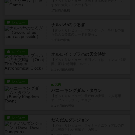
【ざっくりレビュー】適当すぎる名前だけど、さ
すがに大賞ノミネート作コミ...
17日前
の投稿
レビュー
ナルハヤのつるぎ
【ざっくりレビュー】パズルゲーム、早いもの勝
ち色んな要素のカードを使っ...
17日前
の投稿
レビュー
オルロイ：プラハの天文時計
【ざっくりレビュー】初回プレイは、インスト1時
間、正味3時間半。ルール...
約1ヶ月前
の投稿
レビュー
充実
バニーキングダム・タウン
【ざっくりレビュー】最近BGA実装。２人専用、
オープンドラフト、エリア...
約1ヶ月前
の投稿
レビュー
だんだんダンジョン
【ざっくりレビュー】ライナークニツィア氏の作
品に可愛らしい画風で、内容...