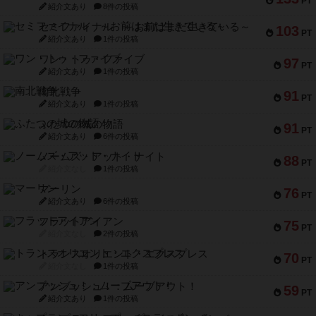
PT
紹介文あり
8件の投稿
セミファイナル ～お前はまだ生きている～
103
PT
紹介文あり
1件の投稿
ワン・トゥ・ファイブ
97
PT
紹介文あり
1件の投稿
南北戦争
91
PT
紹介文あり
1件の投稿
ふたつの城の物語
91
PT
紹介文あり
6件の投稿
ノームズ・アット・ナイト
88
PT
紹介文なし
1件の投稿
マーリン
76
PT
紹介文あり
6件の投稿
フラットアイアン
75
PT
紹介文なし
2件の投稿
トランスオリエント・エクスプレス
70
PT
紹介文なし
1件の投稿
アンブッシュ！：ムーブアウト！
59
PT
紹介文あり
1件の投稿