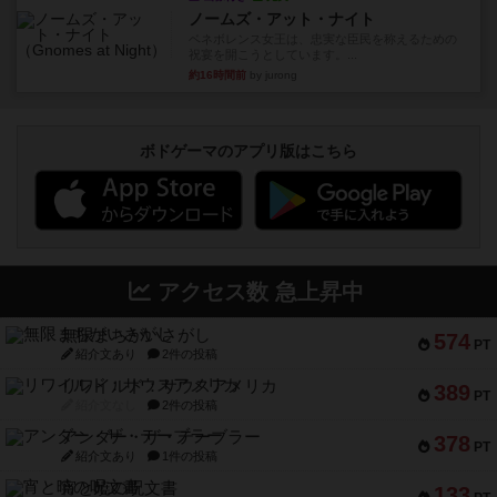
ノームズ・アット・ナイト
ベネボレンス女王は、忠実な臣民を称えるための
祝宴を開こうとしています。...
約16時間前
by jurong
ボドゲーマのアプリ版はこちら
アクセス数 急上昇中
無限まちがいさがし
574
PT
紹介文あり
2件の投稿
リワイルド：サウスアメリカ
389
PT
紹介文なし
2件の投稿
アンダー・ザ・テーブラー
378
PT
紹介文あり
1件の投稿
宵と暁の呪文書
133