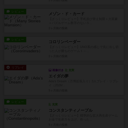
2ヶ月前
の投稿
レビュー
メゾン・ド・カード
【ざっくりレビュー】手札並び替え制限＋大富豪
＋パズルゲーム数字のない５...
2ヶ月前
の投稿
レビュー
コロリンベーダー
【ざっくりレビュー】UNO系の感じで先に出し切
った人が勝ちのゲーム１～...
2ヶ月前
の投稿
リプレイ
画像付き
充実
エイダの夢
Ada’s Dream（万博拡張入り）3人プレイ・リプレ
イ（2026/...
5ヶ月前
の投稿
レビュー
充実
コンスタンティノープル
【ざっくりレビュー】標準的な拡大再生産ゲーム
お金で生産力を上げ、作った...
5ヶ月前
の投稿