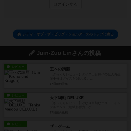
ログインする
シティ・オブ・ザ・ビッグ・ショルダーズのトップに戻る
Juin-Zuo Linさんの投稿
レビュー
王への請願
【ざっくりレビュー】ダイス出目操作の拡大再生
産手番はダイスを3個ふる。...
17日前
の投稿
レビュー
天下鳴動 DELUXE
【ざっくりレビュー】かなり単純なエリア・イン
フルエンス（地域影響力）ゲ...
17日前
の投稿
レビュー
ザ・ゲーム