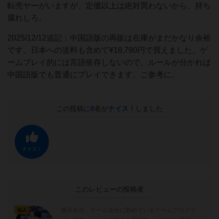
転売ヤーがいますが、定価以上は絶対買わないから、持ち
腐れしろ。
2025/12/12追記：中国語版の再販は在庫がまだかなり余裕
です。日本への送料も含めて¥18,790円で買えました。ゲ
ームプレイ的には言語依存しないので、ルールが分かれば
中国語版でも普通にプレイできます。ご参考に。
この投稿に
0
名が
ナイス！
しました
ナイス！
このレビューの投稿者
横浜在住、ゲーム会社に勤めているゲームプログラ
仙人