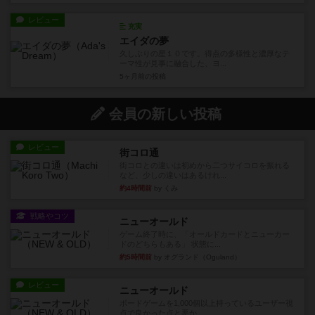
レビュー
充実
エイダの夢
久しぶりの星１０です。得点の多様性と濃厚なテ
ーマ性が見事に融合した、ヨ...
5ヶ月前
の投稿
会員の新しい投稿
レビュー
街コロ通
街コロとの違いは初めから二つサイコロを振れる
など、少しの違いはあるけれ...
約4時間前
by くみ
戦略やコツ
ニューオールド
ゲーム終了時に、「オールドカードとニューカー
ドのどちらもある」 状態に...
約5時間前
by オグランド（Oguland）
レビュー
ニューオールド
ボードゲームを1,000個以上持っているユーザー視
点で良かった点と悪か...