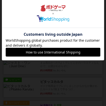
約13時間前
by nekomanma222
レビュー
ヘックメック
サイコロゲームです1から5までの数字と芋虫がか
かれたダイス。これを振っ...
約14時間前
by みいやん
レビュー
ハゲタカのえじき
超有名なゲームですが、初めてプレイしました。1
から15までのカードがプ...
約15時間前
by みいやん
レビュー
ジャスト・ワン
まぁ面白かった‼️よくテレビとかのバラエティなん
かで、お題がわからずに...
約15時間前
by みいやん
レビュー
ピタッコカルタ
ボドゲ相席会でプレイしましたひらがなが書かれ
たカードを2枚まで手をつけ...
約15時間前
by みいやん
ルール/インスト
画像付き
充実