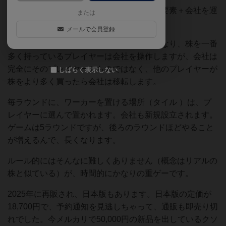
会社を設立したり株を購入したりする投資要素＋会社を運
または
営するワーカープレイスメント。
メールで会員登録
特徴として、会社の資金と自分の資金が異なり、株を一番
多く持っているプレイヤーは会社を操作しますが、会社は
完全にそのプレイヤーのものではなく、他のプレイヤーが
しばらく表示しない
株をより多く買ったら会社は移転します。
毎ラウンドに、ワーカーを置ける場所（タイル ）は、プ
レイヤーに選んで置かれます。会社も新規設立されます。
ゲームは5ラウンドですが、後ろのラウンドほどやること
が増えるんで、長くなります。
ルール的にはそんなに難しくありません（概念はリアルの
株と似ている）が、時間的にかなりの重ゲーです。
2025年に再販され、日本版もあります。日本版の定価が
18,700円で、予約通知を見逃しちゃって、通販も即売り切
れでした。今メルカリで50,000円の新品を出しているクソ