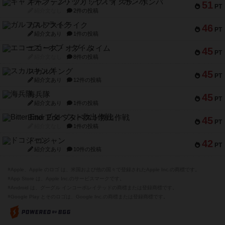
キャプテン・フリップ：イスラ・ボンバ
51
PT
紹介文なし
2件の投稿
ガルフストライク
46
PT
紹介文あり
1件の投稿
エコーズ・オブ・タイム
45
PT
紹介文なし
8件の投稿
スカルキング
45
PT
紹介文あり
12件の投稿
海兵隊
45
PT
紹介文あり
1件の投稿
Bitter End ブタペスト救出作戦
45
PT
紹介文なし
1件の投稿
ドコジャン
42
PT
紹介文あり
10件の投稿
※Apple、Apple のロゴ は、米国および他の国々で登録されたApple Inc.の商標です。
※App Store は、Apple Inc.のサービスマークです。
※Android は、グーグル インコーポレイテッドの商標または登録商標です。
※Google Play とそのロゴは、Google Inc.の商標または登録商標です。