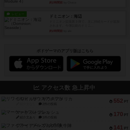
約2時間前
by Chaco
レビュー
ドミニオン：海辺
ドミニオン拡張第３弾で、主に持続カードが追加
されます。今弾以前のドミニ...
約2時間前
by aki
ボドゲーマのアプリ版はこちら
アクセス数 急上昇中
リワイルド：サウスアメリカ
552
PT
紹介文なし
2件の投稿
マーケットフレッシュ
170
PT
紹介文あり
1件の投稿
ファイアー・ブルズ / 火牛陣
141
PT