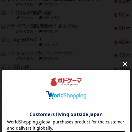
53
PT
紹介文あり
1件の投稿
ふたつの街の物語
52
PT
紹介文あり
18件の投稿
クランク! ：冒険者たち（拡張）
50
PT
紹介文あり
4件の投稿
とうほうの！
42
PT
紹介文なし
1件の投稿
スターマイン・ラミー ポケット
42
PT
紹介文あり
2件の投稿
海兵隊
39
PT
紹介文あり
1件の投稿
スーパーストア3000
39
PT
紹介文なし
1件の投稿
フリップ７：復讐心とともに
37
PT
紹介文なし
2件の投稿
※Apple、Apple のロゴ は、米国および他の国々で登録されたApple Inc.の商標です。
※App Store は、Apple Inc.のサービスマークです。
※Android は、グーグル インコーポレイテッドの商標または登録商標です。
※Google Play とそのロゴは、Google Inc.の商標または登録商標です。