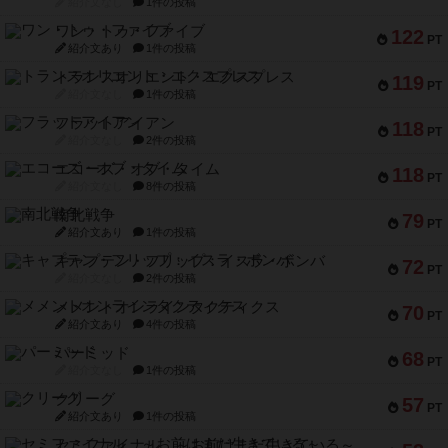
紹介文なし
1件の投稿
ワン・トゥ・ファイブ
122
PT
紹介文あり
1件の投稿
トランスオリエント・エクスプレス
119
PT
紹介文なし
1件の投稿
フラットアイアン
118
PT
紹介文なし
2件の投稿
エコーズ・オブ・タイム
118
PT
紹介文なし
8件の投稿
南北戦争
79
PT
紹介文あり
1件の投稿
キャプテン・フリップ：イスラ・ボンバ
72
PT
紹介文なし
2件の投稿
メメントオンラインタクティクス
70
PT
紹介文あり
4件の投稿
パーミッド
68
PT
紹介文なし
1件の投稿
クリーグ
57
PT
紹介文あり
1件の投稿
セミファイナル ～お前はまだ生きている～