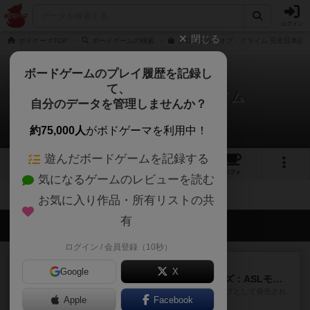
ログイン
閉じる
ボドゲーマTOP
ボードゲームの検索
クロニクル・オブ・クライム 完全日本語版
ボードゲームのプレイ履歴を記録し
て、
クロニクル・オブ・クライム
自分のデータを管理しませんか？
拡張/関連作品 0件
約75,000人
がボドゲーマを利用中！
遊んだボードゲームを記録する
1
3
14
トップ
画像
動画
レビュー
カフェ
気になるゲームのレビューを読む
お気に入り作品・所有リストの共
有
会員の新しい投稿
ログイン / 会員登録（10秒）
レビュー
充実
Google
X
ドゥームド・バタリオンズ：ASLモジュール11
『Squad Leader』用の追加マップとして発売され
Apple
Facebook
たマップの#9...