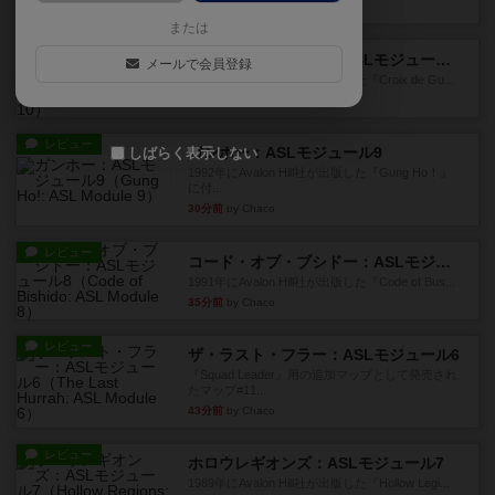
9分前
by Chaco
または
レビュー
クロワ・ド・ゲール：ASLモジュール10
メールで会員登録
1992年にAvalon Hill社が出版した『Croix de Gu...
21分前
by Chaco
レビュー
ガンホー：ASLモジュール9
しばらく表示しない
1992年にAvalon Hill社が出版した『Gung Ho！』
に付...
30分前
by Chaco
レビュー
コード・オブ・ブシドー：ASLモジュール8
1991年にAvalon Hill社が出版した『Code of Bus...
35分前
by Chaco
レビュー
ザ・ラスト・フラー：ASLモジュール6
『Squad Leader』用の追加マップとして発売され
たマップ#11...
43分前
by Chaco
レビュー
ホロウレギオンズ：ASLモジュール7
1989年にAvalon Hill社が出版した『Hollow Legi...