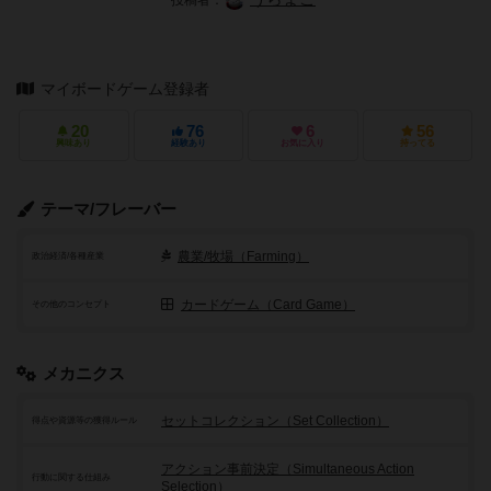
投稿者：
マイボードゲーム登録者
20
76
6
56
興味あり
経験あり
お気に入り
持ってる
テーマ/フレーバー
農業/牧場（Farming）
政治経済/各種産業
カードゲーム（Card Game）
その他のコンセプト
メカニクス
セットコレクション（Set Collection）
得点や資源等の獲得ルール
アクション事前決定（Simultaneous Action
行動に関する仕組み
Selection）