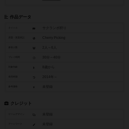
作品データ
サクランボ狩り
タイトル
Cherry Picking
原題・英題表記
2人～6人
参加人数
30分～40分
プレイ時間
8歳から
対象年齢
2014年～
発売時期
未登録
参考価格
クレジット
未登録
ゲームデザイン
未登録
アートワーク