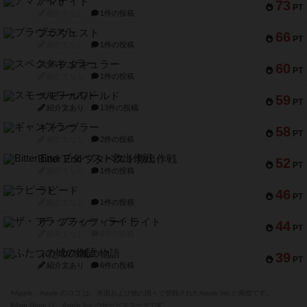
アマナイト
73
PT
紹介文なし
1件の投稿
ブラヴェスト
66
PT
紹介文なし
1件の投稿
スペクタキュラー
60
PT
紹介文なし
1件の投稿
スモールワールド
59
PT
紹介文あり
13件の投稿
ギャンブラー
58
PT
紹介文なし
2件の投稿
Bitter End ブタペスト救出作戦
52
PT
紹介文なし
1件の投稿
ラピード
46
PT
紹介文なし
1件の投稿
ザ・フラッフィー・ライト
44
PT
紹介文なし
0件の投稿
ふたつの城の物語
39
PT
紹介文あり
6件の投稿
※Apple、Apple のロゴ は、米国および他の国々で登録されたApple Inc.の商標です。
※App Store は、Apple Inc.のサービスマークです。