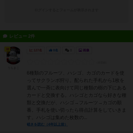
ログインするとフォームが表示されます
レビュー 2件
神
127名
0名
0
画像
うらまこ
6種類のフルーツ、ハシゴ、カゴのカードを使
ってサクランボ狩り。配られた手札から1枚を
選んで一斉に表向けて同じ種類の樹の下にある
カードと交換する。ハシゴとカゴなら好きな種
類と交換だが、ハシゴ→フルーツ→カゴの順
番。手札を使い切ったら得点計算をしていきま
す。ハシゴは集めた枚数の...
続きを読む（4年以上前）