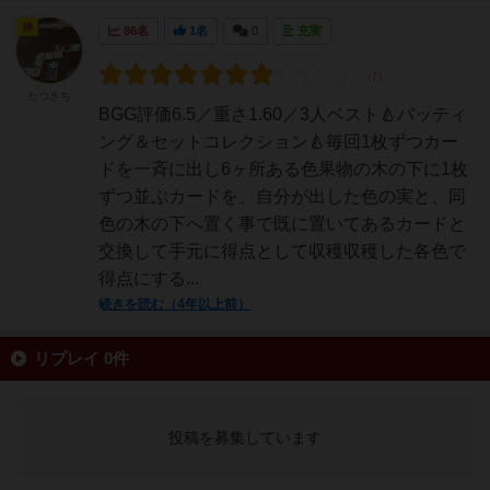
神
86名
1名
0
充実
たつきち
BGG評価6.5／重さ1.60／3人ベスト🍐バッティ
ング＆セットコレクション🍐毎回1枚ずつカー
ドを一斉に出し6ヶ所ある色果物の木の下に1枚
ずつ並ぶカードを、自分が出した色の実と、同
色の木の下へ置く事で既に置いてあるカードと
交換して手元に得点として収穫収穫した各色で
得点にする...
続きを読む（4年以上前）
リプレイ 0件
投稿を募集しています