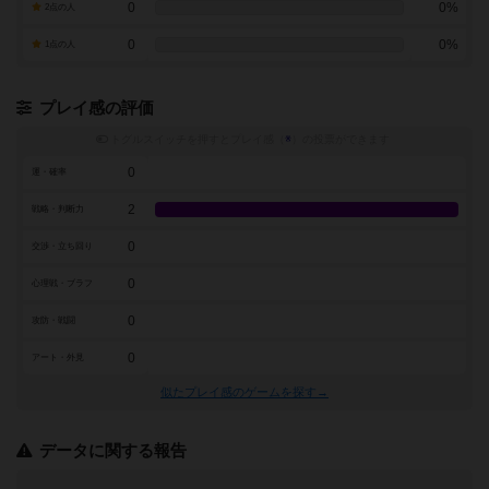
0
0%
2点の人
0
0%
1点の人
プレイ感の評価
トグルスイッチを押すとプレイ感（
※
）の投票ができます
0
運・確率
2
戦略・判断力
0
交渉・立ち回り
0
心理戦・ブラフ
0
攻防・戦闘
0
アート・外見
似たプレイ感のゲームを探す→
データに関する報告