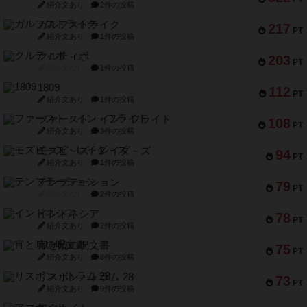
紹介文あり
2件の投稿
ガルフストライク
217
PT
紹介文あり
1件の投稿
クルティボ
203
PT
紹介文なし
1件の投稿
1809
112
PT
紹介文あり
1件の投稿
ファースト・イン・フライト
108
PT
紹介文あり
3件の投稿
モズビ－ズ・レイダ－ズ
94
PT
紹介文あり
1件の投稿
テンプテーション
79
PT
紹介文なし
2件の投稿
インドネシア
78
PT
紹介文あり
2件の投稿
宵と暁の呪文書
75
PT
紹介文あり
8件の投稿
リスボン・トラム 28
73
PT
紹介文あり
9件の投稿