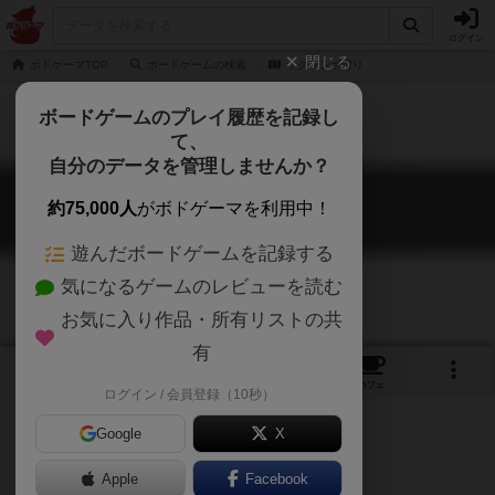
ログイン
閉じる
ボドゲーマTOP
ボードゲームの検索
サクランボ狩り
ボードゲームのプレイ履歴を記録し
て、
自分のデータを管理しませんか？
サクランボ狩り
約75,000人
がボドゲーマを利用中！
Cherry Picking
遊んだボードゲームを記録する
気になるゲームのレビューを読む
お気に入り作品・所有リストの共
有
5
2
3
トップ
画像
動画
レビュー
カフェ
ログイン / 会員登録（10秒）
Google
X
Apple
Facebook