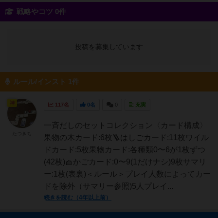
戦略やコツ 0件
投稿を募集しています
ルール/インスト 1件
神
117名
0名
0
充実
一斉だしのセットコレクション〈カード構成〉
たつきち
果物の木カード:6枚🪜はしごカード:11枚ワイル
ドカード:5枚果物カード:各種類0〜6が1枚ずつ
(42枚)🧺かごカード:0〜9(1だけナシ)9枚サマリ
ー:1枚(表裏)＜ルール＞プレイ人数によってカー
ドを除外（サマリー参照)5人プレイ...
続きを読む（4年以上前）