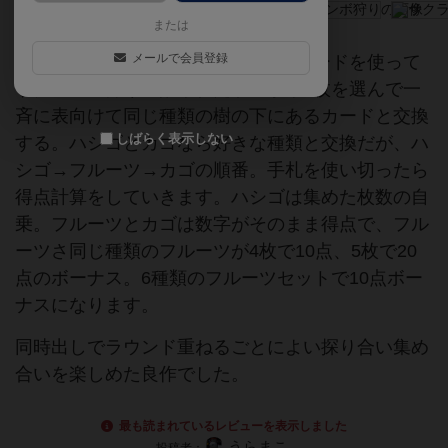
または
メールで会員登録
6種類のフルーツ、ハシゴ、カゴのカードを使って
サクランボ狩り。配られた手札から1枚を選んで一
斉に表向けて同じ種類の樹の下にあるカードと交換
しばらく表示しない
する。ハシゴとカゴなら好きな種類と交換だが、ハ
シゴ→フルーツ→カゴの順番。手札を使い切ったら
得点計算をしていきます。ハシゴは集めた枚数の自
乗。フルーツとカゴは数字がそのまま得点で、フル
ーツさ同じ種類のフルーツが4枚で10点、5枚で20
点のボーナス。6種類のフルーツセットで10点ボー
ナスになります。
同時出しでラウンド重ねるごとによい探り合い集め
合いを楽しめた良作でした。
最も読まれているレビューを表示しました
うらまこ