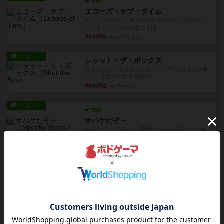
充実
エコーズ・オブ・タイム
カードゲームにファイナルファンタジーのアクテ
ィブタイムバトル（もしくは...
約6時間前
by ジェイとと
レビュー
シャット・ザ・ボックス
とてもシンプルなダイスゲーム。2つのダイスを振
って、出目の合計を自分の...
約6時間前
by OSAっち
レビュー
充実
オバケだぞ～
対人アナログプレイ。簡単なルールで誰とでも遊
べるゲーム。こんなの子ども...
約7時間前
by おーちゃん
レビュー
充実
南北戦争
1983年にVictory Gamesが出版した『The Civil ...
約11時間前
by Chaco
レビュー
画像付き