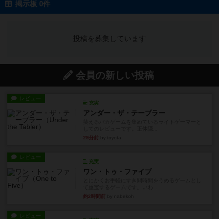
掲示板 0件
投稿を募集しています
会員の新しい投稿
レビュー
充実
アンダー・ザ・テーブラー
笑えるバカゲームを集めているライトゲーマーと
してのレビューです。正体隠...
29分前
by toyota
レビュー
充実
ワン・トゥ・ファイブ
とにかくお手軽にすき間時間をうめるゲームとし
て重宝するゲームです。いわ...
約2時間前
by nabekoh
レビュー