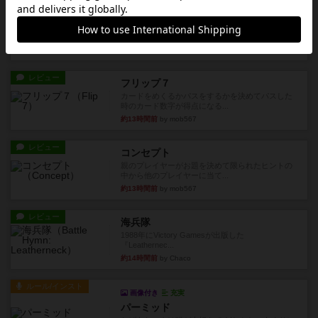
ファイアー・ブルズ / 火牛陣
火牛を引き連れて敵を殲滅させる。縦か斜めで前2
列まで攻撃できるが、自分...
約13時間前
by うらまこ
レビュー
フリップ７
カードをめくるかパスをするかを決めてパスした
時のカード数字が得点になる...
約13時間前
by mob567
レビュー
コンセプト
親のプレイヤーがお題を決めて限られたヒントの
中から他のプレイヤーに当て...
約13時間前
by mob567
レビュー
海兵隊
1988年にVictory Gamesが出版した
『Leathernec...
約14時間前
by Chaco
ルール/インスト
画像付き
充実
パーミッド