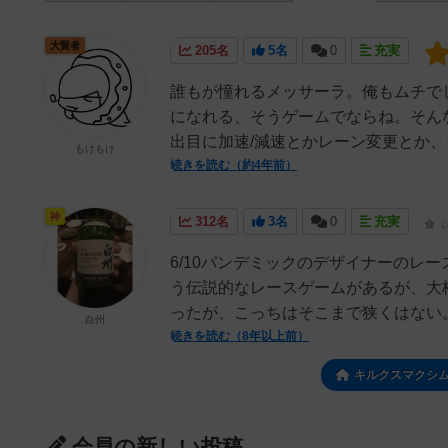
大賢者
205名
5名
0
充実
誰もが憧れるメッサーラ。俺もムチで
になれる、そうゲームでならね。そん
出目に加速/減速とかレーン変更とか、
もけもけ
続きを読む（約4年前）
神
312名
3名
0
充実
6/10パンデミックのデザイナーのレ
う伝説的なレースゲームがあるが、大
ったが、こっちはそこまで狭くはない。
白州
続きを読む（8年以上前）
キルクスマクシム
会員の新しい投稿