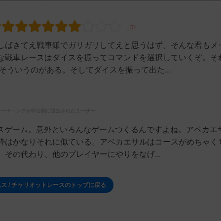
しばきてえ戦車鎌でガリガリしてえと思うはず。そんな君もメ
な戦車レースはダイスを振ってコマンドを選択していくぞ。そ
そういうのがある。そしてダイスを振って出た...
レーティングが非公開に設定されたユーザー
ースゲーム。意外といろんなゲームつくるんですよね。アベカエ
枠はかなりそれに似ている。アベカエサルはコースがめちゃく
その代わり、他のプレイヤーにやりをなげ...
ス / チャリオットレースのトップに戻る