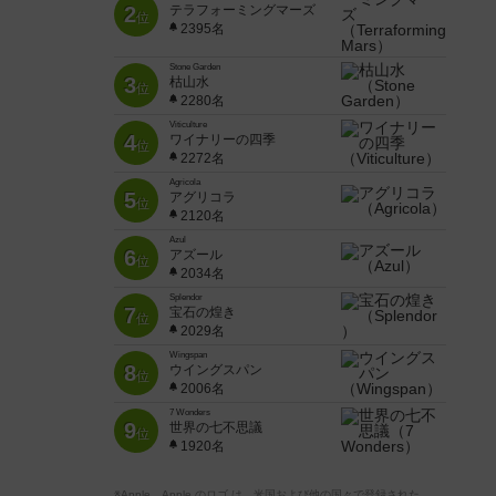
2
テラフォーミングマーズ
位
2395名
Stone Garden
3
枯山水
位
2280名
Viticulture
4
ワイナリーの四季
位
2272名
Agricola
5
アグリコラ
位
2120名
Azul
6
アズール
位
2034名
Splendor
7
宝石の煌き
位
2029名
Wingspan
8
ウイングスパン
位
2006名
7 Wonders
9
世界の七不思議
位
1920名
※Apple、Apple のロゴ は、米国および他の国々で登録された