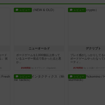
レビュー
レビュー
ニューオールド
デクリプト
カード
ボードゲームを1,000個以上持って
プレイ感がしっかりしてる
」 状
いるユーザー視点で良かった点と悪
ボードゲームやったなって
か...
ーティ...
d）
約6時間前
by オグランド（Oguland）
約7時間前
by ヒロ(新！ボードゲ
レビュー
レビュー