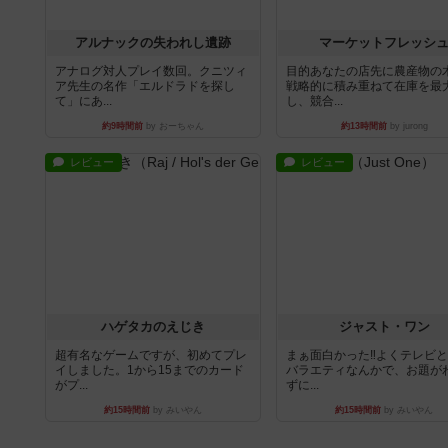
アルナックの失われし遺跡
マーケットフレッシ
アナログ対人プレイ数回。クニツィ
目的あなたの店先に農産物の
ア先生の名作「エルドラドを探し
戦略的に積み重ねて在庫を最
て」にあ...
し、競合...
約9時間前
by おーちゃん
約13時間前
by jurong
レビュー
レビュー
ハゲタカのえじき
ジャスト・ワン
超有名なゲームですが、初めてプレ
まぁ面白かった‼️よくテレビ
イしました。1から15までのカード
バラエティなんかで、お題が
がプ...
ずに...
約15時間前
by みいやん
約15時間前
by みいやん