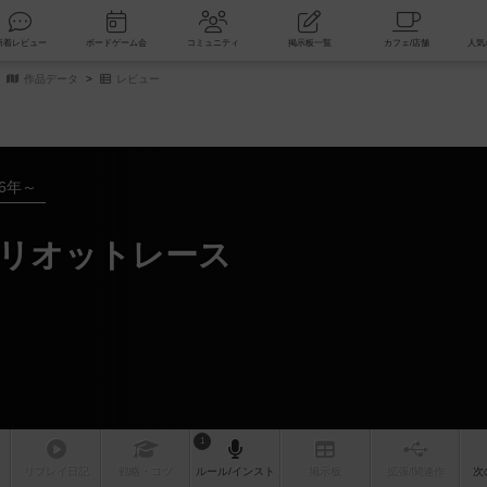
索
新着レビュー
ボードゲーム会
コミュニティ
掲示板一覧
作品データ
レビュー
16年～
ャリオットレース
1
リプレイ
日記
戦略
・コツ
ルール
/インスト
掲示板
拡張/関連
作
次