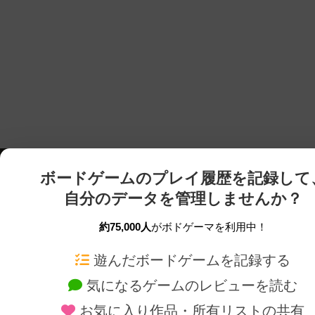
ボードゲームのプレイ履歴を記録して
自分のデータを管理しませんか？
約75,000人
がボドゲーマを利用中！
ボドゲーマTOP
ボードゲーム通販
遊んだボードゲームを記録する
気になるゲームのレビューを読む
ボードゲームを検索する
新作・再入荷情報
お気に入り作品・所有リストの共有
ボードゲームの新着レビュー
定番ボードゲームの通販