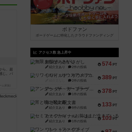
ボドファン
ボードゲームに特化したクラウドファンディング
アクセス数 急上昇中
無限まちがいさがし
574
PT
紹介文あり
2件の投稿
から、超
感じ。パ
リワイルド：サウスアメリカ
389
PT
紹介文なし
2件の投稿
ーム家族)
アンダー・ザ・テーブラー
378
PT
紹介文あり
1件の投稿
宵と暁の呪文書
133
PT
紹介文あり
8件の投稿
セミファイナル ～お前はまだ生きている～
103
PT
紹介文あり
1件の投稿
ワン・トゥ・ファイブ
97