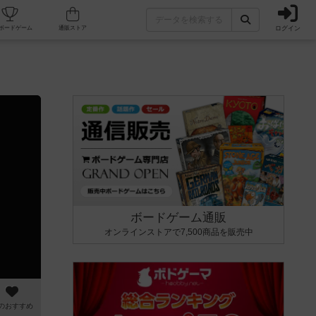
ログイン
カフェ/店舗
人気ボードゲーム
通販ストア
ボードゲーム通販
オンラインストアで7,500商品を販売中
のおすすめ