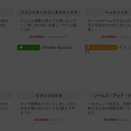
ュ
メメントオンラインタクティクス
ヘックメック
木箱を
どんどん物量が増えて大変になって
サイコロゲームです1から
大化
いく押し付け合いが楽しいゲーム盛
字と芋虫がかかれたダイス
り上が...
振っ...
約14時間前
by nekomanma222
約15時間前
by みいやん
レビュー
ルール/インスト
ピタッコカルタ
ノームズ・アット・
とかの
ボドゲ相席会でプレイしましたひら
ベネボレンス女王は、忠実
わから
がなが書かれたカードを2枚まで手
称えるための祝宴を開こう
をつけ...
ます。...
約15時間前
by みいやん
約16時間前
by jurong