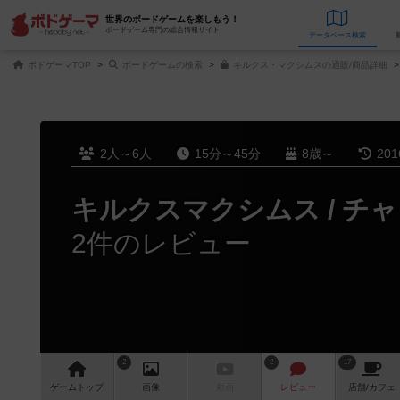
世界のボードゲームを楽しもう！
ボードゲーム専門の総合情報サイト
データベース
検
ボドゲーマTOP
ボードゲームの検索
キルクス・マクシムスの通販/商品詳細
2人～6人
15分～45分
8歳～
20
キルクスマクシムス / チ
2件のレビュー
2
2
17
ゲーム
トップ
画像
動画
レビュー
店舗/
カフェ