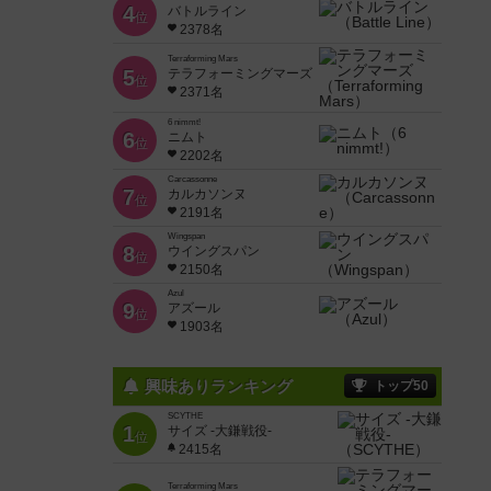
4
バトルライン
位
2378名
Terraforming Mars
5
テラフォーミングマーズ
位
2371名
6 nimmt!
6
ニムト
位
2202名
Carcassonne
7
カルカソンヌ
位
2191名
Wingspan
8
ウイングスパン
位
2150名
Azul
9
アズール
位
1903名
興味ありランキング
トップ50
SCYTHE
1
サイズ -大鎌戦役-
位
2415名
Terraforming Mars