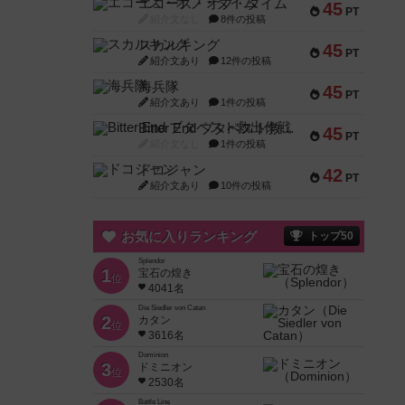
エコーズ・オブ・タイム
45
PT
紹介文なし
8件の投稿
スカルキング
45
PT
紹介文あり
12件の投稿
海兵隊
45
PT
紹介文あり
1件の投稿
Bitter End ブタペスト救出作戦
45
PT
紹介文なし
1件の投稿
ドコジャン
42
PT
紹介文あり
10件の投稿
お気に入りランキング
トップ50
Splendor
1
宝石の煌き
位
4041名
Die Siedler von Catan
2
カタン
位
3616名
Dominion
3
ドミニオン
位
2530名
Battle Line