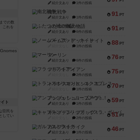
PT
紹介文あり
1件の投稿
南北戦争
91
PT
紹介文あり
1件の投稿
5までの数
ふたつの城の物語
。これを
91
PT
紹介文あり
6件の投稿
ノームズ・アット・ナイト
88
PT
紹介文なし
1件の投稿
マーリン
76
PT
紹介文あり
6件の投稿
フラットアイアン
75
PT
紹介文なし
2件の投稿
トランスオリエント・エクスプレス
70
PT
紹介文なし
1件の投稿
アンブッシュ！：ムーブアウト！
59
PT
ナイト
紹介文あり
1件の投稿
な臣民を
キャプテン・フリップ：イスラ・ボンバ
51
PT
としてい
紹介文なし
2件の投稿
ガルフストライク
46
PT
紹介文あり
1件の投稿