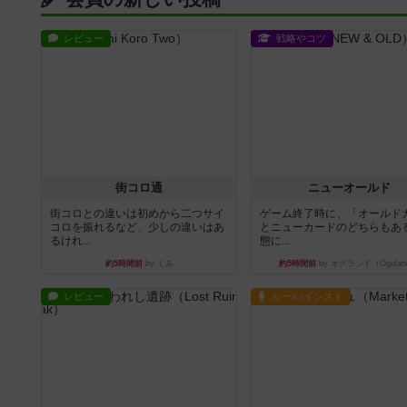
レビュー
戦略やコツ
街コロ通
ニューオールド
街コロとの違いは初めから二つサイ
ゲーム終了時に、「オールド
コロを振れるなど、少しの違いはあ
とニューカードのどちらもある
るけれ...
態に...
約5時間前
by くみ
約5時間前
by オグランド（Ogulan
レビュー
ルール/インスト