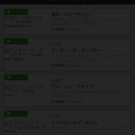
レビュー
花火：スターマイン
自分のカードは見えず他のプレイヤーのカードが
見える状態でカードを教えた...
約1時間前
by mob567
レビュー
充実
アンダー・ザ・テーブラー
笑えるバカゲームを集めているライトゲーマーと
してのレビューです。正体隠...
約3時間前
by toyota
レビュー
充実
ワン・トゥ・ファイブ
とにかくお手軽にすき間時間をうめるゲームとし
て重宝するゲームです。いわ...
約4時間前
by nabekoh
レビュー
充実
エコーズ・オブ・タイム
カードゲームにファイナルファンタジーのアクテ
ィブタイムバトル（もしくは...