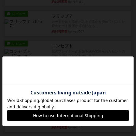
約16時間前
by うらまこ
レビュー
フリップ７
カードをめくるかパスをするかを決めてパスした
時のカード数字が得点になる...
約16時間前
by mob567
レビュー
コンセプト
親のプレイヤーがお題を決めて限られたヒントの
中から他のプレイヤーに当て...
約16時間前
by mob567
レビュー
海兵隊
1988年にVictory Gamesが出版した
『Leathernec...
約16時間前
by Chaco
ルール/インスト
画像付き
充実
パーミッド
おばあちゃんは猫が大好きです!しかし、あまりに
も多くの猫を飼っているた...
約16時間前
by jurong