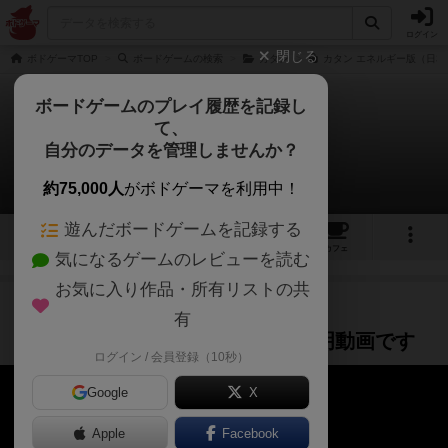
ログイン
閉じる
ボドゲーマTOP
ボードゲームの検索
カタン
カタン エネルギー版（日本
ボードゲームのプレイ履歴を記録し
て、
カタン：エネルギー
自分のデータを管理しませんか？
3件の動画
約75,000人
がボドゲーマを利用中！
遊んだボードゲームを記録する
5
3
5
43
トップ
画像
動画
レビュー
カフェ
気になるゲームのレビューを読む
お気に入り作品・所有リストの共
ルール説明
2年弱前
有
カタン：新エネルギーのルール説明動画です
ログイン / 会員登録（10秒）
Google
X
Apple
Facebook