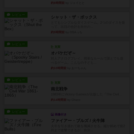
約8時間前
by ジェイとと
レビュー
シャット・ザ・ボックス
とてもシンプルなダイスゲーム。2つのダイスを振
って、出目の合計を自分の...
約9時間前
by OSAっち
レビュー
充実
オバケだぞ～
対人アナログプレイ。簡単なルールで誰とでも遊
べるゲーム。こんなの子ども...
約10時間前
by おーちゃん
レビュー
充実
南北戦争
1983年にVictory Gamesが出版した『The Civil ...
約14時間前
by Chaco
レビュー
画像付き
ファイアー・ブルズ / 火牛陣
火牛を引き連れて敵を殲滅させる。縦か斜めで前2
列まで攻撃できるが、自分...