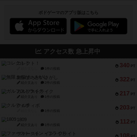
ボドゲーマのアプリ版はこちら
アクセス数 急上昇中
コレクト！
340
PT
紹介文なし
1件の投稿
無限まちがいさがし
322
PT
紹介文あり
2件の投稿
ガルフストライク
217
PT
紹介文あり
1件の投稿
クルティボ
203
PT
紹介文なし
1件の投稿
1809
112
PT
紹介文あり
1件の投稿
ファースト・イン・フライト
108
PT