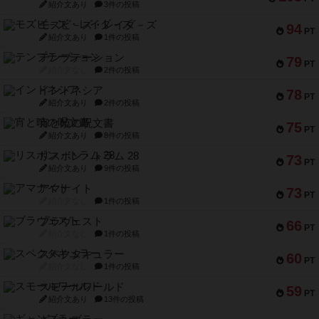
紹介文あり
3件の投稿
モズビ－ズ・レイダ－ズ
94
PT
紹介文あり
1件の投稿
テンプテーション
79
PT
紹介文なし
2件の投稿
インドネシア
78
PT
紹介文あり
2件の投稿
宵と暁の呪文書
75
PT
紹介文あり
8件の投稿
リスボン・トラム 28
73
PT
紹介文あり
9件の投稿
アマナイト
73
PT
紹介文なし
1件の投稿
ブラヴェスト
66
PT
紹介文なし
1件の投稿
スペクタキュラー
60
PT
紹介文なし
1件の投稿
スモールワールド
59
PT
紹介文あり
13件の投稿