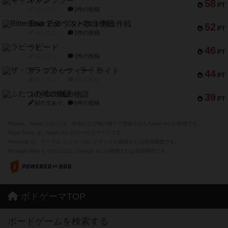
ギャンブラー
58
PT
紹介文なし
2件の投稿
Bitter End ブタペスト救出作戦
52
PT
紹介文なし
1件の投稿
ラピード
46
PT
紹介文なし
1件の投稿
ザ・フラッフィー・ライト
44
PT
紹介文なし
0件の投稿
ふたつの城の物語
39
PT
紹介文あり
6件の投稿
※Apple、Apple のロゴ は、米国および他の国々で登録されたApple Inc.の商標です。
※App Store は、Apple Inc.のサービスマークです。
※Android は、グーグル インコーポレイテッドの商標または登録商標です。
※Google Play とそのロゴは、Google Inc.の商標または登録商標です。
ボドゲーマTOP
ボードゲームを検索する