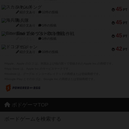
スカルキング
45
PT
紹介文あり
12件の投稿
海兵隊
45
PT
紹介文あり
1件の投稿
Bitter End ブタペスト救出作戦
45
PT
紹介文なし
1件の投稿
ドコジャン
42
PT
紹介文あり
10件の投稿
※Apple、Apple のロゴ は、米国および他の国々で登録されたApple Inc.の商標です。
※App Store は、Apple Inc.のサービスマークです。
※Android は、グーグル インコーポレイテッドの商標または登録商標です。
※Google Play とそのロゴは、Google Inc.の商標または登録商標です。
ボドゲーマTOP
ボードゲームを検索する