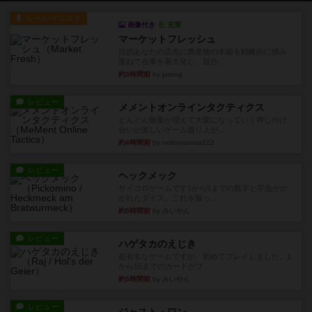
ルール/インスト
画像付き
充実
マーケットフレッシュ
目的あなたの店先に農産物の木箱を戦略的に積み
重ねて在庫を最大化し、競合...
約3時間前
by jurong
レビュー
メメントオンラインタクティクス
どんどん物量が増えて大変になっていく押し付け
合いが楽しいゲーム盛り上が...
約4時間前
by nekomanma222
レビュー
ヘックメック
サイコロゲームです1から5までの数字と芋虫がか
かれたダイス。これを振っ...
約5時間前
by みいやん
レビュー
ハゲタカのえじき
超有名なゲームですが、初めてプレイしました。1
から15までのカードがプ...
約5時間前
by みいやん
レビュー