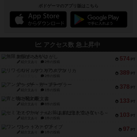
ボドゲーマのアプリ版はこちら
アクセス数 急上昇中
無限まちがいさがし
574
PT
紹介文あり
2件の投稿
リワイルド：サウスアメリカ
389
PT
紹介文なし
2件の投稿
アンダー・ザ・テーブラー
378
PT
紹介文あり
1件の投稿
宵と暁の呪文書
133
PT
紹介文あり
8件の投稿
セミファイナル ～お前はまだ生きている～
103
PT
紹介文あり
1件の投稿
ワン・トゥ・ファイブ
97
PT
紹介文あり
1件の投稿