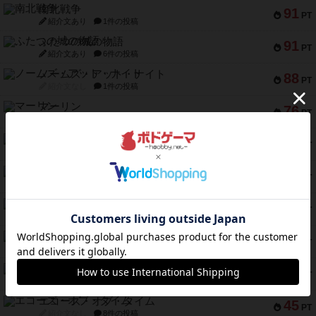
南北戦争
91
PT
紹介文あり
1件の投稿
ふたつの城の物語
91
PT
紹介文あり
6件の投稿
ノームズ・アット・ナイト
88
PT
紹介文なし
1件の投稿
マーリン
76
PT
紹介文あり
6件の投稿
フラットアイアン
75
PT
紹介文なし
2件の投稿
トランスオリエント・エクスプレス
70
PT
紹介文なし
1件の投稿
アンブッシュ！：ムーブアウト！
59
PT
紹介文あり
1件の投稿
キャプテン・フリップ：イスラ・ボンバ
51
PT
紹介文なし
2件の投稿
ガルフストライク
46
PT
紹介文あり
1件の投稿
エコーズ・オブ・タイム
45
PT
紹介文なし
8件の投稿