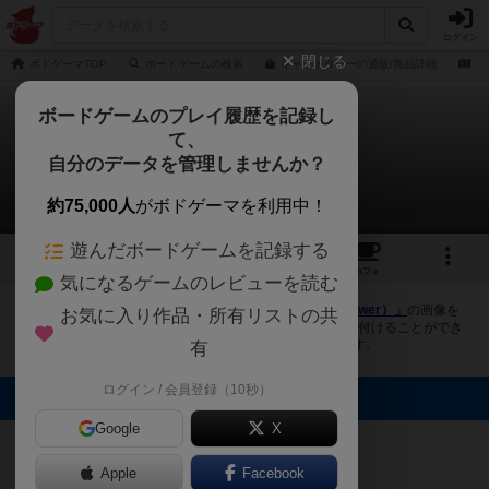
ログイン
閉じる
ボドゲーマTOP
ボードゲームの検索
キャットタワーの通販/商品詳細
作
ボードゲームのプレイ履歴を記録し
て、
キャットタワー
自分のデータを管理しませんか？
2件の画像
約75,000人
がボドゲーマを利用中！
遊んだボードゲームを記録する
2
2
11
トップ
画像
動画
レビュー
カフェ
気になるゲームのレビューを読む
ボドゲーマにログインすると、
「キャットタワー（Cat Tower）」
の画像を
お気に入り作品・所有リストの共
アップロード出来たり、他のユーザーの投稿画像に評価を付けることができ
ます。また、トップ6の画像は様々なページで表示されます。
有
ログイン / 会員登録（10秒）
トップに表示される画像
82BG@19秋
Google
X
GM(土日)出展
こしあん
Apple
Facebook