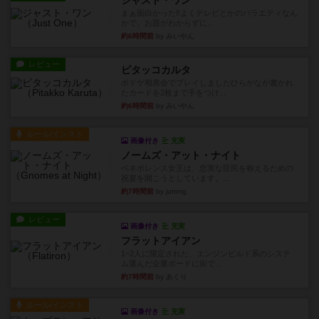
ジャスト・ワン
まぁ面白かった‼️よくテレビとかのバラエティなん
かで、お題がわからずに...
約6時間前
by みいやん
レビュー
ピタッコカルタ
ボドゲ相席会でプレイしましたひらがなが書かれ
たカードを2枚まで手をつけ...
約6時間前
by みいやん
ルール/インスト
画像付き
充実
ノームズ・アット・ナイト
ベネボレンス女王は、忠実な臣民を称えるための
祝宴を開こうとしています。...
約7時間前
by jurong
レビュー
画像付き
充実
フラットアイアン
1~2人に限定された、エンジンビルド系のシステ
ム選んだ企業ボードに街で...
約7時間前
by あくり
ルール/インスト
画像付き
充実