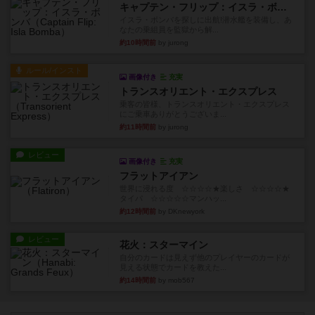
キャプテン・フリップ：イスラ・ボンバ
イスラ・ボンバを探しに出航!潜水艦を装備し、あ
なたの乗組員を監獄から解...
約10時間前
by jurong
ルール/インスト
画像付き
充実
トランスオリエント・エクスプレス
乗客の皆様、トランスオリエント・エクスプレス
にご乗車ありがとうございま...
約11時間前
by jurong
レビュー
画像付き
充実
フラットアイアン
世界に浸れる度 ☆☆☆☆★楽しさ ☆☆☆☆★
タイパ ☆☆☆☆☆マンハッ...
約12時間前
by DKnewyork
レビュー
花火：スターマイン
自分のカードは見えず他のプレイヤーのカードが
見える状態でカードを教えた...
約14時間前
by mob567