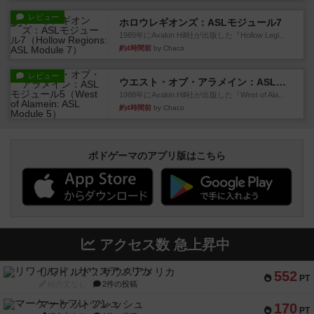
レビュー
ホロウレギオンズ：ASLモジュール7
1989年にAvalon Hill社が出版した『Hollow Legi...
約4時間前
by Chaco
レビュー
ウエスト・オブ・アラメイン：ASLモジュール5
1988年にAvalon Hill社が出版した『West of Ala...
約4時間前
by Chaco
ボドゲーマのアプリ版はこちら
アクセス数 急上昇中
リワイルド：サウスアメリカ
552
PT
紹介文なし
2件の投稿
マーケットフレッシュ
170
PT