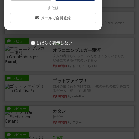
9分前
by Chaco
または
レビュー
レッドバリケ－ド工場
メールで会員登録
1989年にAvalon Hill社が出版した『Red Barrica...
22分前
by Chaco
レビュー
しばらく表示しない
充実
オラニエンブルガー運河
友人の所持してるゲームをさせてもらいました。
順番にできる作業のいずれか...
約1時間前
by おっちょこちょい
レビュー
ゴットファイブ！
自分の前に背を向けて並ぶ5枚の手札の数字を当て
るゲーム。相手の手札/場...
約2時間前
by daisdice
レビュー
カタン
神ゲー
約2時間前
by アプー
レビュー
充実