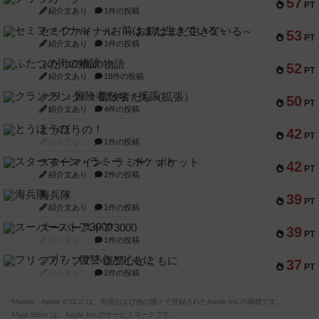
57
PT
紹介文あり
1件の投稿
セミファイナル ～お前はまだ生きている～
53
PT
紹介文あり
1件の投稿
ふたつの街の物語
52
PT
紹介文あり
18件の投稿
クランク! ：冒険者たち（拡張）
50
PT
紹介文あり
4件の投稿
とうほうの！
42
PT
紹介文なし
1件の投稿
スターマイン・ラミー ポケット
42
PT
紹介文あり
2件の投稿
海兵隊
39
PT
紹介文あり
1件の投稿
スーパーストア3000
39
PT
紹介文なし
1件の投稿
フリップ７：復讐心とともに
37
PT
紹介文なし
2件の投稿
※Apple、Apple のロゴ は、米国および他の国々で登録されたApple Inc.の商標です。
※App Store は、Apple Inc.のサービスマークです。