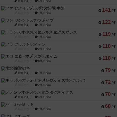
紹介文あり
1件の投稿
ファイアー・ブルズ / 火牛陣
141
PT
紹介文なし
1件の投稿
ワン・トゥ・ファイブ
122
PT
紹介文あり
1件の投稿
トランスオリエント・エクスプレス
119
PT
紹介文なし
1件の投稿
フラットアイアン
118
PT
紹介文なし
2件の投稿
エコーズ・オブ・タイム
118
PT
紹介文なし
8件の投稿
南北戦争
79
PT
紹介文あり
1件の投稿
キャプテン・フリップ：イスラ・ボンバ
72
PT
紹介文なし
2件の投稿
メメントオンラインタクティクス
70
PT
紹介文あり
4件の投稿
パーミッド
68
PT
紹介文なし
1件の投稿
クリーグ