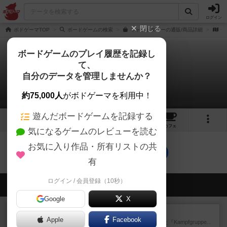
ログイン
閉じる
ボドゲーマTOP
ボードゲームの検索
キャットタワーの通販/商品詳細
作
ボードゲームのプレイ履歴を記録し
て、
キャットタワー
自分のデータを管理しませんか？
0件の戦略やコツ
約75,000人
がボドゲーマを利用中！
遊んだボードゲームを記録する
2
2
11
トップ
画像
動画
レビュー
カフェ
気になるゲームのレビューを読む
お気に入り作品・所有リストの共
キャットタワーのトップに戻る
有
ログイン / 会員登録（10秒）
会員の新しい投稿
Google
X
レビュー
パイパー戦闘団1
Apple
Facebook
1993年にAvalon Hill社が出版した『Kampfgruppe...