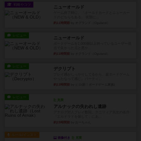
戦略やコツ
ニューオールド
ゲーム終了時に、「オールドカードとニューカー
ドのどちらもある」 状態に...
約11時間前
by オグランド（Oguland）
レビュー
ニューオールド
ボードゲームを1,000個以上持っているユーザー視
点で良かった点と悪か...
約11時間前
by オグランド（Oguland）
レビュー
デクリプト
プレイ感がしっかりしてるから、超ボードゲーム
やったなって感じ。パーティ...
約13時間前
by ヒロ(新！ボードゲーム家族)
レビュー
充実
アルナックの失われし遺跡
アナログ対人プレイ数回。クニツィア先生の名作
「エルドラドを探して」にあ...
約15時間前
by おーちゃん
ルール/インスト
画像付き
充実