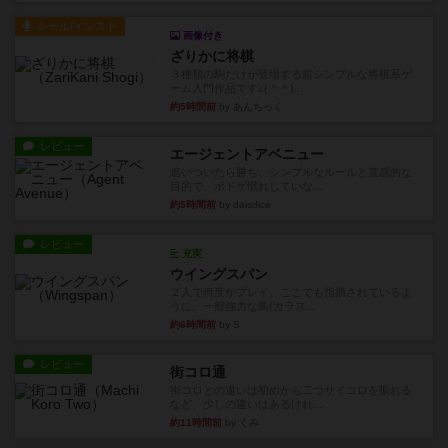
ルール/インスト
画像付き
ざりかに将棋
３種類の駒だけが登場する超シンプルな将棋系ゲ
ーム入門作品です♪(＾＾)...
約5時間前
by あんちっく
レビュー
エージェントアベニュー
追いついたら勝ち。シンプルなルールと直感的な
目的で、ボドゲ慣れしていな...
約5時間前
by daisdice
レビュー
充実
ウイングスパン
２人で何度かプレイ。ここでも指摘されているよ
うに、一部強力な鳥(カラス...
約6時間前
by S
レビュー
街コロ通
街コロとの違いは初めから二つサイコロを振れる
など、少しの違いはあるけれ...
約11時間前
by くみ