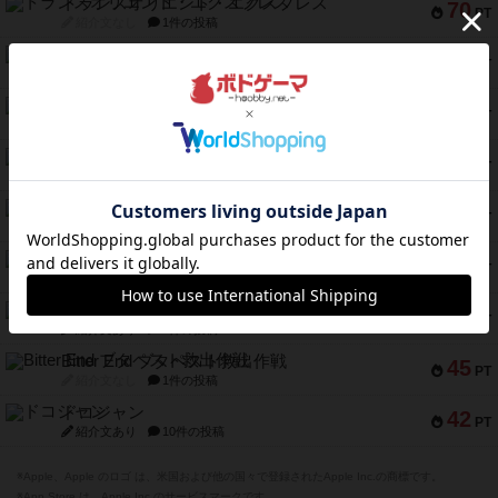
トランスオリエント・エクスプレス
70
PT
紹介文なし
1件の投稿
アンブッシュ！：ムーブアウト！
59
PT
紹介文あり
1件の投稿
キャプテン・フリップ：イスラ・ボンバ
51
PT
紹介文なし
2件の投稿
ガルフストライク
46
PT
紹介文あり
1件の投稿
エコーズ・オブ・タイム
45
PT
紹介文なし
8件の投稿
スカルキング
45
PT
紹介文あり
12件の投稿
海兵隊
45
PT
紹介文あり
1件の投稿
Bitter End ブタペスト救出作戦
45
PT
紹介文なし
1件の投稿
ドコジャン
42
PT
紹介文あり
10件の投稿
※Apple、Apple のロゴ は、米国および他の国々で登録されたApple Inc.の商標です。
※App Store は、Apple Inc.のサービスマークです。