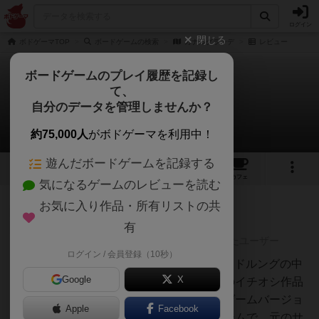
ログイン
閉じる
ボドゲーマTOP
ボードゲームの検索
カナルグランデ
レビュー
ボードゲームのプレイ履歴を記録し
て、
カナルグランデ
自分のデータを管理しませんか？
1件のレビュー
約75,000人
がボドゲーマを利用中！
遊んだボードゲームを記録する
3
1
2
トップ
画像
動画
レビュー
カフェ
気になるゲームのレビューを読む
お気に入り作品・所有リストの共
神
458名
0名
0
有
レーティングが非公開に設定されたユーザー
ログイン / 会員登録（10秒）
白州
5/10正直、微妙なゲームが多いアドルングの中
Google
X
でも、高評価のレアゲー。古参のイチオシ作品
の１つ「サンマルコ」のカードゲームバージョ
Apple
Facebook
ン。基本はケーキ切り分けのゲームで、元のサ