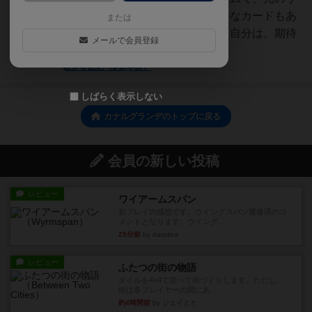
ンマルコよろしく、なかなか派手なカードもあ
または
る。もともとアドルンガーである自分は、期待
メールで会員登録
値高い状態でプレイ...
続きを読む（約2年前）
しばらく表示しない
カナルグランデのトップに戻る
会員の新しい投稿
レビュー
ワイアームスパン
初プレイの感想です。ウイングスパン履修済のコ
メントとなります。ウイング...
25分前
by daisdice
レビュー
ふたつの街の物語
タイルを4×4で並べて街づくりします。ただし、
街は各プレイヤーの間にあ...
約4時間前
by ジェイとと