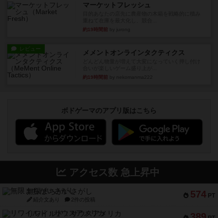
マーケットフレッシュ
目的あなたの店先に農産物の木箱を戦略的に積み
重ねて在庫を最大化し、競合...
約19時間前
by jurong
レビュー
メメントオンラインタクティクス
どんどん物量が増えて大変になっていく押し付け
合いが楽しいゲーム盛り上が...
約19時間前
by nekomanma222
ボドゲーマのアプリ版はこちら
アクセス数 急上昇中
無限まちがいさがし
574
PT
紹介文あり
2件の投稿
リワイルド：サウスアメリカ
389