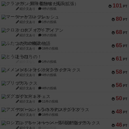
クランク! ：冒険者たち（拡張）
101
PT
紹介文あり
4件の投稿
マーケットフレッシュ
80
PT
紹介文あり
1件の投稿
クロス・オブ・アイアン
68
PT
紹介文あり
3件の投稿
ふたつの街の物語
65
PT
紹介文あり
18件の投稿
とうほうの！
61
PT
紹介文なし
1件の投稿
メメントオンラインタクティクス
58
PT
紹介文あり
4件の投稿
ブリックス
56
PT
紹介文あり
4件の投稿
ダグエイトチェス
50
PT
紹介文あり
11件の投稿
アズール：シントラのステンドグラス
48
PT
紹介文あり
18件の投稿
ロシアン・キャンペーン：第5版デラックス
46
PT
紹介文あり
0件の投稿