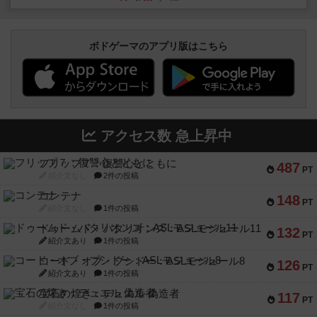
ボドゲーマのアプリ版はこちら
アクセス数 急上昇中
フリップ７：復讐心とともに
487
PT
紹介文なし
2件の投稿
コンテナ
148
PT
紹介文なし
1件の投稿
ドゥームド・バタリオンズ：ASLモジュール11
132
PT
紹介文あり
1件の投稿
コード・オブ・ブシドー：ASLモジュール8
126
PT
紹介文あり
1件の投稿
宝石の煌き：デュエル 偽造者
117
PT
紹介文なし
1件の投稿