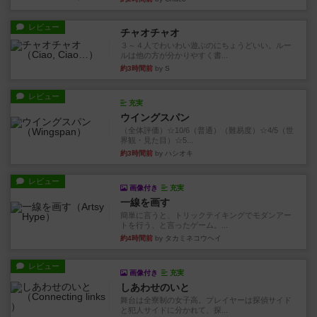
レビュー
チャオチャオ
３～４人でわいわい遊ぶのにちょうどいい。ルー
ルは他の方が分かりやすく書...
約3時間前
by S
レビュー
充実
ウイングスパン
（全体評価）☆10/6（普通）（難易度）☆4/5（世
界観・見た目）☆5...
約3時間前
by ハシオキ
レビュー
画像付き
充実
一線を画す
簡単に言うと、トリックテイキングでモダンアー
トを行う、と言ったゲーム。...
約4時間前
by タカミネコウヘイ
レビュー
画像付き
充実
しあわせのいと
舞台は全寮制の女子高。プレイヤーは探偵サイド
と犯人サイドに分かれて、探...