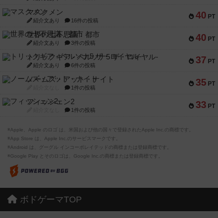
マスクメン
40
PT
紹介文あり
16件の投稿
世界の七不思議：都市
40
PT
紹介文あり
3件の投稿
トリックギア - ペルソナ5 ザ・ロイヤル-
37
PT
紹介文あり
6件の投稿
ノームズ・アット・ナイト
35
PT
紹介文なし
1件の投稿
フィッシェン2
33
PT
紹介文なし
1件の投稿
※Apple、Apple のロゴ は、米国および他の国々で登録されたApple Inc.の商標です。
※App Store は、Apple Inc.のサービスマークです。
※Android は、グーグル インコーポレイテッドの商標または登録商標です。
※Google Play とそのロゴは、Google Inc.の商標または登録商標です。
ボドゲーマTOP