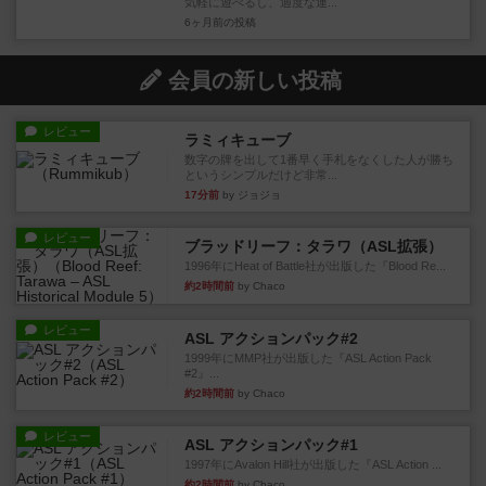
気軽に遊べるし、適度な運...
6ヶ月前
の投稿
会員の新しい投稿
レビュー
ラミィキューブ
数字の牌を出して1番早く手札をなくした人が勝ち
というシンプルだけど非常...
17分前
by ジョジョ
レビュー
ブラッドリーフ：タラワ（ASL拡張）
1996年にHeat of Battle社が出版した『Blood Re...
約2時間前
by Chaco
レビュー
ASL アクションパック#2
1999年にMMP社が出版した『ASL Action Pack
#2』...
約2時間前
by Chaco
レビュー
ASL アクションパック#1
1997年にAvalon Hill社が出版した『ASL Action ...
約2時間前
by Chaco