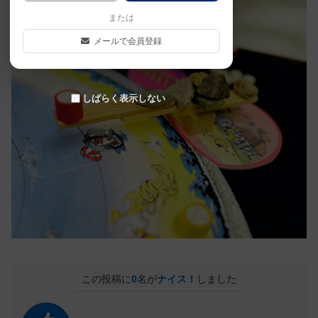
または
メールで会員登録
しばらく表示しない
この投稿に
0
名が
ナイス！
しました