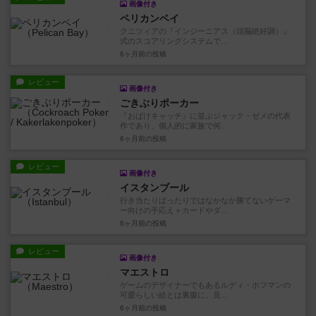
画像付き
ペリカンベイ
クニツィアの『インジーニアス（頭脳絶好調）』
式のスコアリングシステムで...
6ヶ月前
の投稿
レビュー
画像付き
ごきぶりポーカー
『おばけキャッチ』に並ぶジャック・ゼメの代表
作であり、個人的に家族で何...
6ヶ月前
の投稿
レビュー
画像付き
イスタンブール
行き当たりばったりではなかなか勝てないゲーマ
ー向けの手応え＋カードやダ...
6ヶ月前
の投稿
レビュー
画像付き
マエストロ
ゲームのデザイナーでもあるルディ・ホフマンの
可愛らしい絵とは裏腹に、見...
6ヶ月前
の投稿