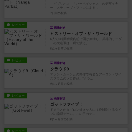
「ビブリオス」「ハーベイシャス」のデザイナ
ー、スティーブ・フィンによる...
7日前
の投稿
レビュー
画像付き
ヒストリー・オブ・ザ・ワールド
6人で6時間程度内紛で国が崩壊し、英雄的リーダ
ーの大進軍は一瞬で潰え、...
約1ヶ月前
の投稿
レビュー
画像付き
クラウド9
アラン・ムーンとの共作で有名なアーロン・ワイ
スブラムのソロ作品。"クラ...
約1ヶ月前
の投稿
レビュー
画像付き
ゴットファイブ！
ドメモとかタギロン好きな人には絶対刺さるタイ
プの論理ゲーム。この手のゲ...
約1ヶ月前
の投稿
レビュー