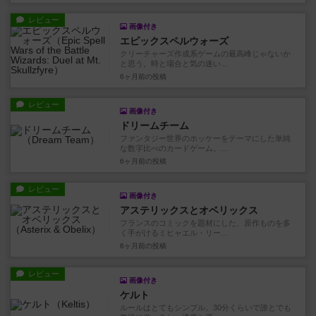
レビュー
画像付き
エピックスペルウォーズ
クリーチャーズ作成系ゲームの最高峰じゃないか
と思う。時と場合と気の迷い...
6ヶ月前
の投稿
レビュー
画像付き
ドリームチーム
ファンタジー世界のホッケーをテーマにした単純
な数字比べのカードゲーム。...
6ヶ月前
の投稿
レビュー
画像付き
アステリックスとオベリックス
フランスのコミックを題材にした、原作ものを多
く手がけるミヒャエル・リー...
6ヶ月前
の投稿
レビュー
画像付き
ケルト
ルールはとてもシンプル。30分くらいで誰とでも