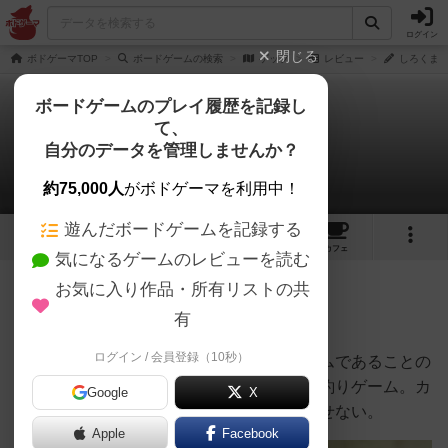
ログイン
閉じる
ボドゲーマTOP
ボードゲームの検索
ゲップ
レビュー
しろくまど
ボードゲームのプレイ履歴を記録し
て、
ゲップ
自分のデータを管理しませんか？
しろくまどっとこむさんのレビュー
約75,000人
がボドゲーマを利用中！
遊んだボードゲームを記録する
2
3
1
トップ
画像
動画
レビュー
カフェ
気になるゲームのレビューを読む
お気に入り作品・所有リストの共
60名
0名
0
6ヶ月前
有
ログイン / 会員登録（10秒）
カタンが発明されたその年、アナログゲームであることの
アイデンティティを守るために誕生した魚釣りゲーム。カ
Google
X
タンと同期って事に色んな意味で驚きを隠せない。
Apple
Facebook