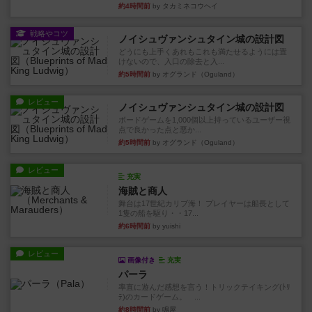
約4時間前
by タカミネコウヘイ
戦略やコツ
ノイシュヴァンシュタイン城の設計図
どうにも上手くあれもこれも満たせるようには置
けないので、入口の除去と入...
約5時間前
by オグランド（Oguland）
レビュー
ノイシュヴァンシュタイン城の設計図
ボードゲームを1,000個以上持っているユーザー視
点で良かった点と悪か...
約5時間前
by オグランド（Oguland）
レビュー
充実
海賊と商人
舞台は17世紀カリブ海！ プレイヤーは船長として
1隻の船を駆り・・17...
約6時間前
by yuishi
レビュー
画像付き
充実
パーラ
率直に遊んだ感想を言う！トリックテイキング(ﾄﾘ
ﾃ)のカードゲーム。 ...
約8時間前
by 鳴屋