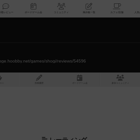
索
新着レビュー
ボードゲーム会
コミュニティ
掲示板一覧
doge.hoobby.net/games/shogi/reviews/54596
スト
投稿履歴
ボ
ー
ドゲ
ーム
会
参加
コミュニティ