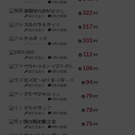
紹介文なし
1件の投稿
無限まちがいさがし
322
PT
紹介文あり
2件の投稿
ガルフストライク
217
PT
紹介文あり
1件の投稿
クルティボ
203
PT
紹介文なし
1件の投稿
1809
112
PT
紹介文あり
1件の投稿
ファースト・イン・フライト
108
PT
紹介文あり
3件の投稿
モズビ－ズ・レイダ－ズ
94
PT
紹介文あり
1件の投稿
テンプテーション
79
PT
紹介文なし
2件の投稿
インドネシア
78
PT
紹介文あり
2件の投稿
宵と暁の呪文書
75
PT
紹介文あり
8件の投稿