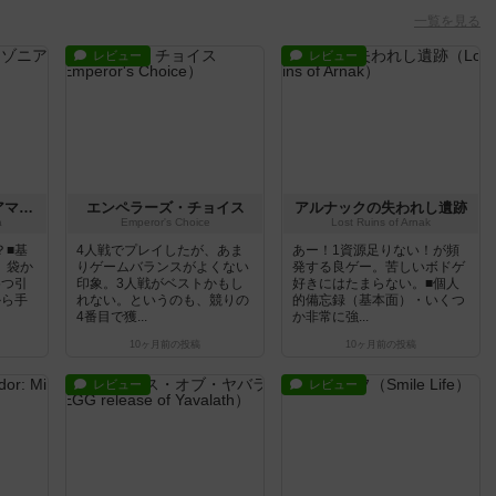
一覧を見る
レビュー
レビュー
ライフ・オブ・ジ・アマゾニア
エンペラーズ・チョイス
アルナックの失われし遺跡
a
Emperor's Choice
Lost Ruins of Arnak
？■基
4人戦でプレイしたが、あま
あー！1資源足りない！が頻
。袋か
りゲームバランスがよくない
発する良ゲー。苦しいボドゲ
5つ引
印象。3人戦がベストかもし
好きにはたまらない。■個人
から手
れない。というのも、競りの
的備忘録（基本面）・いくつ
4番目で獲...
か非常に強...
10ヶ月前
の投稿
10ヶ月前
の投稿
レビュー
レビュー