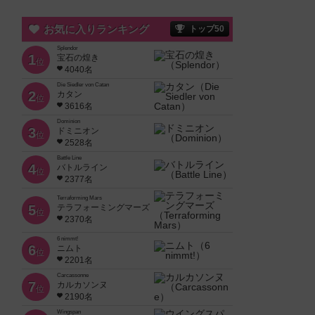
お気に入りランキング
トップ50
Splendor
1
宝石の煌き
位
4040名
Die Siedler von Catan
2
カタン
位
3616名
Dominion
3
ドミニオン
位
2528名
Battle Line
4
バトルライン
位
2377名
Terraforming Mars
5
テラフォーミングマーズ
位
2370名
6 nimmt!
6
ニムト
位
2201名
Carcassonne
7
カルカソンヌ
位
2190名
Wingspan