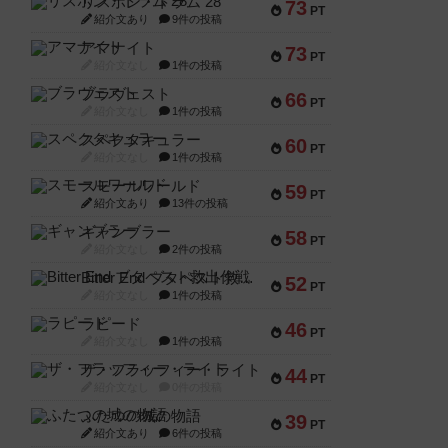
リスボン・トラム 28
73
PT
紹介文あり
9件の投稿
アマナイト
73
PT
紹介文なし
1件の投稿
ブラヴェスト
66
PT
紹介文なし
1件の投稿
スペクタキュラー
60
PT
紹介文なし
1件の投稿
スモールワールド
59
PT
紹介文あり
13件の投稿
ギャンブラー
58
PT
紹介文なし
2件の投稿
Bitter End ブタペスト救出作戦
52
PT
紹介文なし
1件の投稿
ラピード
46
PT
紹介文なし
1件の投稿
ザ・フラッフィー・ライト
44
PT
紹介文なし
0件の投稿
ふたつの城の物語
39
PT
紹介文あり
6件の投稿