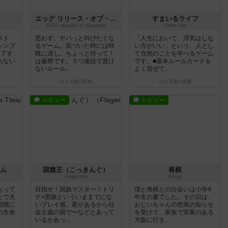
ニ
エッグ リリース・オブ・ヤバラス
すまいるライフ
EGG release of Yavalath
Smile Life
スト
思わず、ヤバっと叫びたくな
「人生において、浮気はしな
シンプ
るゲーム。気づいた時には時
い方がいい」という、人とし
終了す
既に遅し。ちょっと待って！
て当然のことを学べるゲーム
れない
は厳禁です。３つ連続で置け
です。■基本ルールカードを
ないルール...
よく混ぜて...
11ヶ月前
の投稿
11ヶ月前
の投稿
レビュー
レビュー
ム
国旗王（こっきんぐ）
将棋
Flagenius
Shogi
ぁって
目指せ！国旗マスター！トリ
僕と将棋との出会いは小学4
とで夫
テ×国旗といういままでにな
年生の夏でした。その日は、
習慣に
いプレイ感。星があるから社
おじいちゃんの危篤の知らせ
の生命
会主義の国で〜などとあって
を受けて、家族で実家のある
いるかあっ...
大阪に行き...