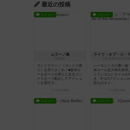
最近の投稿
レビュー
レビュー
ムラーノ島
Murano
Life of the Amazoni
ゴンドララーノ（ゴンドラ乗
ハーモニーズの重い版
り）を売りまくれ！■基本ル
本ルール拡大再生産系
ールボードの周りにあるゴン
らランダムにタイルを
ドラを一つ動かしてアクショ
き、8つのアクション
ンを実行で...
持ちのタイ...
7ヶ月前
の投稿
7ヶ月前
の投稿
レビュー
レビュー