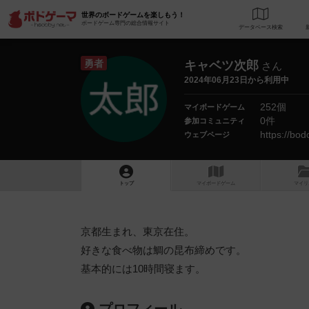
世界のボードゲームを楽しもう！
ボードゲーム専門の総合情報サイト
データベース
検
勇者
キャベツ次郎
さん
2024年06月23日から利用中
252個
マイボードゲーム
0件
参加コミュニティ
https://bo
ウェブページ
トップ
マイボードゲーム
マイリ
京都生まれ、東京在住。
好きな食べ物は鯛の昆布締めです。
基本的には10時間寝ます。