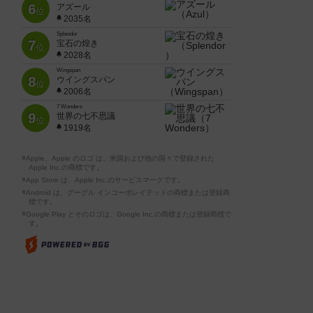
6
アズール
位
2035名
Splendor
7
宝石の煌き
位
2028名
Wingspan
8
ウイングスパン
位
2006名
7 Wonders
9
世界の七不思議
位
1919名
※Apple、Apple のロゴ は、米国および他の国々で登録された
Apple Inc.の商標です。
※App Store は、Apple Inc.のサービスマークです。
※Android は、グーグル インコーポレイテッドの商標または登録商
標です。
※Google Play とそのロゴは、Google Inc.の商標または登録商標で
す。