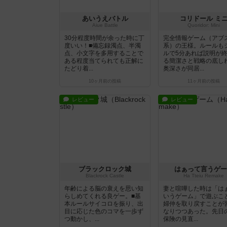
あいうえバトル
コリドール ミ
Aiue Battle
Quoridor: Mini
30分程度時間が余った時に丁
完全情報ゲーム（アブ
度いい！■備忘録濁点、半濁
系）の王様。ルールも
点、小文字を多用することで
ルで5分あれば説明が
ある程度当てられても正解に
る簡潔さと戦略の底し
たどり着...
奥深さが同居...
10ヶ月前
の投稿
11ヶ月前
の投稿
レビュー
レビュー
ブラックロック城
はぁって言うゲー
Blackrock Castle
Ha Tteiu Remake
年齢による脳の衰えを思い知
妻と喧嘩した時は「は
らしめてくれる良ゲー。■基
いうゲーム」で遊ぶこ
本ルールサイコロを振り、出
婦仲を取り戻すことが
目に応じた色のコマを一歩ず
なりつつあった。先日
つ動かし、...
保険の見直...