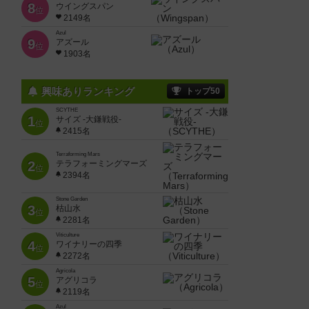
8
ウイングスパン
位
2149名
Azul
9
アズール
位
1903名
興味ありランキング
トップ50
SCYTHE
1
サイズ -大鎌戦役-
位
2415名
Terraforming Mars
2
テラフォーミングマーズ
位
2394名
Stone Garden
3
枯山水
位
2281名
Viticulture
4
ワイナリーの四季
位
2272名
Agricola
5
アグリコラ
位
2119名
Azul