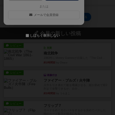
または
メールで会員登録
ブリュージュ / ブルッヘのトップに戻る
会員の新しい投稿
しばらく表示しない
レビュー
充実
南北戦争
1983年にVictory Gamesが出版した『The Civil ...
約3時間前
by Chaco
レビュー
画像付き
ファイアー・ブルズ / 火牛陣
火牛を引き連れて敵を殲滅させる。縦か斜めで前2
列まで攻撃できるが、自分...
約5時間前
by うらまこ
レビュー
フリップ７
カードをめくるかパスをするかを決めてパスした
時のカード数字が得点になる...