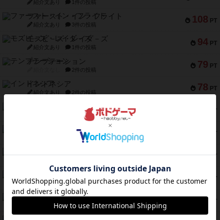
紹介文あり
1件の投稿
ファースト・イン・フライト
108
PT
紹介文あり
3件の投稿
モズビ－ズ・レイダ－ズ
94
PT
紹介文あり
1件の投稿
テンプテーション
79
PT
紹介文なし
2件の投稿
インドネシア
78
PT
紹介文あり
2件の投稿
宵と暁の呪文書
75
PT
紹介文あり
8件の投稿
リスボン・トラム 28
73
PT
紹介文あり
9件の投稿
アマナイト
73
PT
紹介文なし
1件の投稿
ブラヴェスト
66
PT
紹介文なし
1件の投稿
スペクタキュラー
60
PT
紹介文なし
1件の投稿
スモールワールド