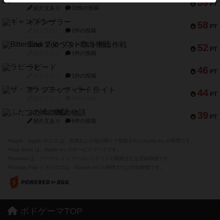
59
PT
紹介文あり
13件の投稿
ギャンブラー
58
PT
紹介文なし
2件の投稿
Bitter End ブタペスト救出作戦
52
PT
紹介文なし
1件の投稿
ラピード
46
PT
紹介文なし
1件の投稿
ザ・フラッフィー・ライト
44
PT
紹介文なし
0件の投稿
ふたつの城の物語
39
PT
紹介文あり
6件の投稿
※Apple、Apple のロゴ は、米国および他の国々で登録されたApple Inc.の商標です。
※App Store は、Apple Inc.のサービスマークです。
※Android は、グーグル インコーポレイテッドの商標または登録商標です。
※Google Play とそのロゴは、Google Inc.の商標または登録商標です。
ボドゲーマTOP