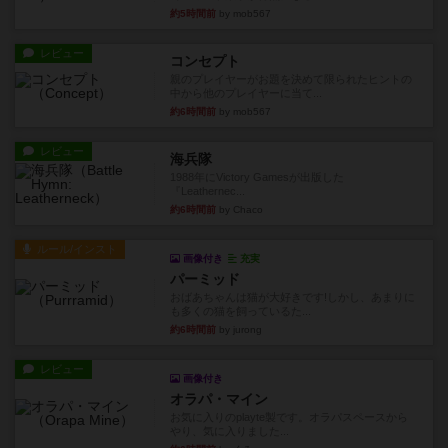
約5時間前
by mob567
レビュー
コンセプト
親のプレイヤーがお題を決めて限られたヒントの
中から他のプレイヤーに当て...
約6時間前
by mob567
レビュー
海兵隊
1988年にVictory Gamesが出版した
『Leathernec...
約6時間前
by Chaco
ルール/インスト
画像付き
充実
パーミッド
おばあちゃんは猫が大好きです!しかし、あまりに
も多くの猫を飼っているた...
約6時間前
by jurong
レビュー
画像付き
オラパ・マイン
お気に入りのplayte製です。オラパスペースから
やり、気に入りました...