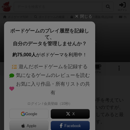
ログイン
閉じる
ボドゲーマTOP
ボードゲームの検索
ブリュージュの通販/商品詳細
作品
ボードゲームのプレイ履歴を記録し
て、
ブリュージュ / ブルッヘ
自分のデータを管理しませんか？
1件の戦略やコツ
約75,000人
がボドゲーマを利用中！
遊んだボードゲームを記録する
6
7
37
トップ
画像
動画
レビュー
カフェ
気になるゲームのレビューを読む
お気に入り作品・所有リストの共
たまご
52名
0名
有
手札にくるカードによって自分の手を考えてい
ログイン / 会員登録（10秒）
オグランド
く必要があるので一概には言えないのですが、
（Oguland）
Google
X
優越状態を達成することを指針にしてみると最
初はとっかかりやすいかと思います。
Apple
Facebook
続きを読む（5年弱前）