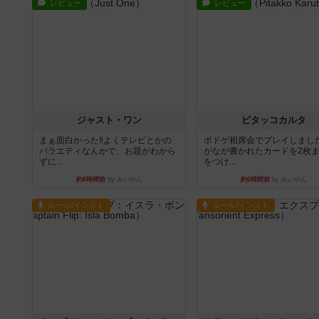
レビュー
レビュー
ジャスト・ワン
ピタッコカルタ
まぁ面白かった‼️よくテレビとかの
ボドゲ相席会でプレイしまし
バラエティなんかで、お題がわから
がなが書かれたカードを2枚
ずに...
をつけ...
約6時間前
by みいやん
約6時間前
by みいやん
ルール/インスト
ルール/インスト