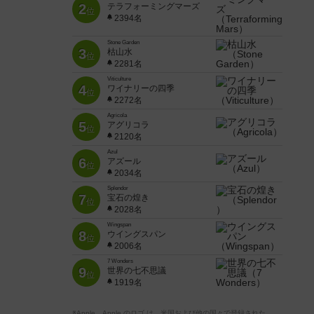
2
テラフォーミングマーズ
位
2394名
Stone Garden
3
枯山水
位
2281名
Viticulture
4
ワイナリーの四季
位
2272名
Agricola
5
アグリコラ
位
2120名
Azul
6
アズール
位
2034名
Splendor
7
宝石の煌き
位
2028名
Wingspan
8
ウイングスパン
位
2006名
7 Wonders
9
世界の七不思議
位
1919名
※Apple、Apple のロゴ は、米国および他の国々で登録された