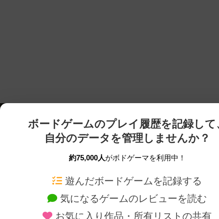
ボードゲームのプレイ履歴を記録して
自分のデータを管理しませんか？
約75,000人
がボドゲーマを利用中！
ボドゲーマTOP
ボードゲーム通販
遊んだボードゲームを記録する
気になるゲームのレビューを読む
ボードゲームを検索する
新作・再入荷情報
お気に入り作品・所有リストの共有
ボードゲームの新着レビュー
定番ボードゲームの通販