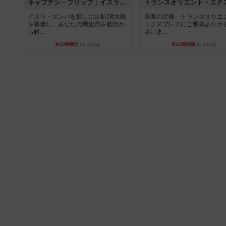
キャプテン・フリップ：イスラ・ボンバ
イスラ・ボンバを探しに出航!潜水艦
乗客の皆様、トランスオリエ
を装備し、あなたの乗組員を監獄か
エクスプレスにご乗車ありが
ら解...
ざいま...
約10時間前
by jurong
約11時間前
by jurong