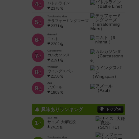
4
バトルライン
位
2378名
Terraforming Mars
5
テラフォーミングマーズ
位
2371名
6 nimmt!
6
ニムト
位
2202名
Carcassonne
7
カルカソンヌ
位
2191名
Wingspan
8
ウイングスパン
位
2150名
Azul
9
アズール
位
1903名
興味ありランキング
トップ50
SCYTHE
1
サイズ -大鎌戦役-
位
2415名
Terraforming Mars