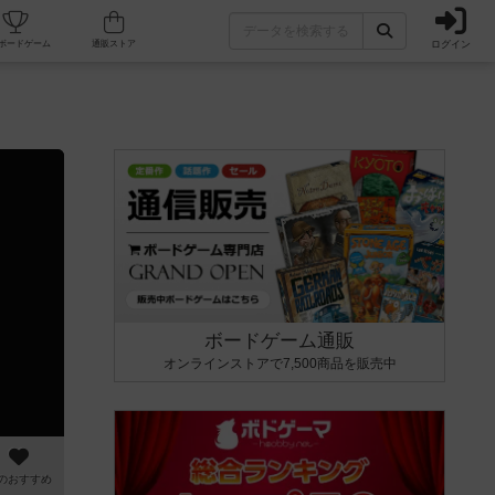
ログイン
カフェ/店舗
人気ボードゲーム
通販ストア
ボードゲーム通販
オンラインストアで7,500商品を販売中
のおすすめ