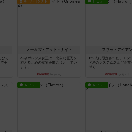
ルール/インスト
レビュー
ノームズ・アット・ナイト
フラットアイア
たひら
ベネボレンス女王は、忠実な臣民を
1~2人に限定された、エン
まで手
称えるための祝宴を開こうとしてい
ド系のシステム選んだ企業
ます。...
街で...
約7時間前
by jurong
約7時間前
by あくり
レビュー
レビュー