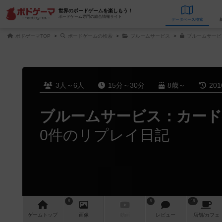
世界のボードゲームを楽しもう！
ボードゲーム専門の総合情報サイト
データベース
検
ボドゲーマTOP
ボードゲームの検索
ブルームサービス
ブルームサービ
3人～6人
15分～30分
8歳～
20
ブルームサービス：カード
0件のリプレイ日記
6
6
16
ゲーム
トップ
画像
動画
レビュー
店舗/
カフェ