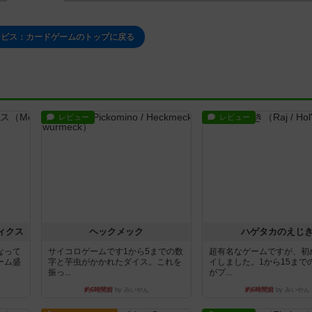
ービス：カードゲームのトップに戻る
レビュー
レビュー
ィクス
ヘックメック
ハゲタカのえじ
なって
サイコロゲームです1から5までの数
超有名なゲームですが、初
ーム盛
字と芋虫がかかれたダイス。これを
イしました。1から15まで
振っ...
がプ...
約6時間前
by みいやん
約6時間前
by みいやん