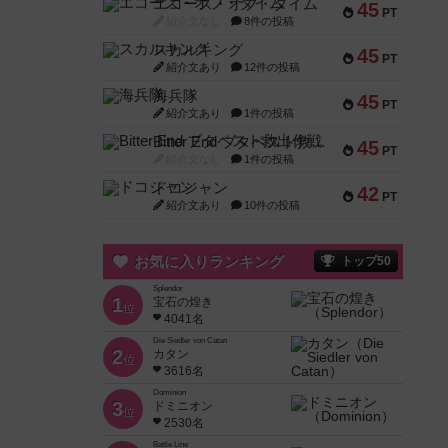
エコーズ・オブ・タイム
45
PT
紹介文なし
8件の投稿
スカルキング
45
PT
紹介文あり
12件の投稿
海兵隊
45
PT
紹介文あり
1件の投稿
Bitter End ブタペスト救出作戦
45
PT
紹介文なし
1件の投稿
ドコジャン
42
PT
紹介文あり
10件の投稿
お気に入りランキング
トップ50
Splendor
1
宝石の煌き
位
4041名
Die Siedler von Catan
2
カタン
位
3616名
Dominion
3
ドミニオン
位
2530名
Battle Line