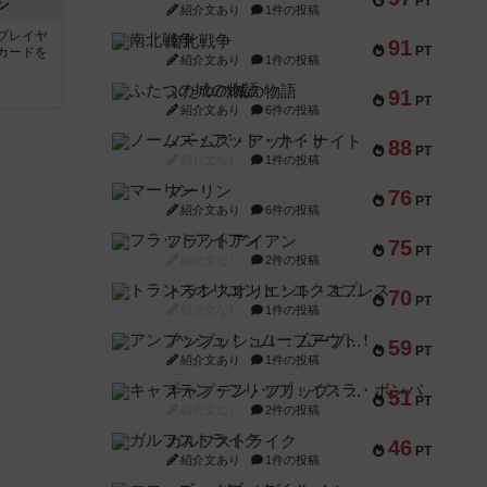
PT
ン
紹介文あり
1件の投稿
プレイヤ
南北戦争
91
PT
カードを
紹介文あり
1件の投稿
ふたつの城の物語
91
PT
紹介文あり
6件の投稿
ノームズ・アット・ナイト
88
PT
紹介文なし
1件の投稿
マーリン
76
PT
紹介文あり
6件の投稿
フラットアイアン
75
PT
紹介文なし
2件の投稿
トランスオリエント・エクスプレス
70
PT
紹介文なし
1件の投稿
アンブッシュ！：ムーブアウト！
59
PT
紹介文あり
1件の投稿
キャプテン・フリップ：イスラ・ボンバ
51
PT
紹介文なし
2件の投稿
ガルフストライク
46
PT
紹介文あり
1件の投稿