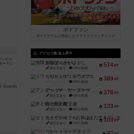
ボドファン
ボードゲームに特化したクラウドファンディング
ン
アクセス数 急上昇中
ジンビル
無限まちがいさがし
ボードに
574
PT
紹介文あり
2件の投稿
リワイルド：サウスアメリカ
389
PT
紹介文なし
2件の投稿
アンダー・ザ・テーブラー
378
PT
紹介文あり
1件の投稿
宵と暁の呪文書
133
PT
紹介文あり
8件の投稿
セミファイナル ～お前はまだ生きている～
103
PT
紹介文あり
1件の投稿
ワン・トゥ・ファイブ
97