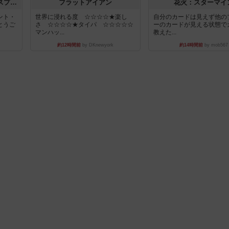
トランスオリエント・エクスプレス
フラットアイアン
花火：スターマイ
ント・
世界に浸れる度 ☆☆☆☆★楽し
自分のカードは見えず他の
とうご
さ ☆☆☆☆★タイパ ☆☆☆☆☆
ーのカードが見える状態で
マンハッ...
教えた...
約12時間前
by DKnewyork
約14時間前
by mob567