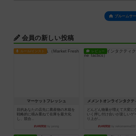
ブルームサ
会員の新しい投稿
ルール/インスト
レビュー
マーケットフレッシュ
メメントオンラインタクテ
目的あなたの店先に農産物の木箱を
どんどん物量が増えて大変に
戦略的に積み重ねて在庫を最大化
いく押し付け合いが楽しいゲ
し、競合...
り上が...
約4時間前
by jurong
約4時間前
by nekomanma222