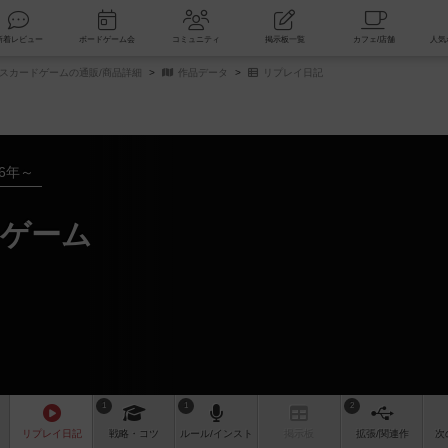
索
新着レビュー
ボードゲーム会
コミュニティ
掲示板一覧
スカードゲームの通販/商品詳細
作品データ
リプレイ日記
16年～
ゲーム
1
1
2
リプレイ
日記
戦略
・コツ
ルール
/インスト
掲示板
拡張/関連
作
次