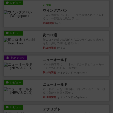
レビュー
充実
ウイングスパン
２人で何度かプレイ。ここでも指摘されているよ
うに、一部強力な鳥(カラス...
約6時間前
by S
レビュー
街コロ通
街コロとの違いは初めから二つサイコロを振れる
など、少しの違いはあるけれ...
約11時間前
by くみ
戦略やコツ
ニューオールド
ゲーム終了時に、「オールドカードとニューカー
ドのどちらもある」 状態に...
約12時間前
by オグランド（Oguland）
レビュー
ニューオールド
ボードゲームを1,000個以上持っているユーザー視
点で良かった点と悪か...
約12時間前
by オグランド（Oguland）
レビュー
デクリプト