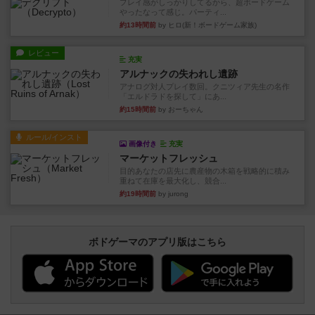
プレイ感がしっかりしてるから、超ボードゲーム
やったなって感じ。パーティ...
約13時間前
by ヒロ(新！ボードゲーム家族)
レビュー
充実
アルナックの失われし遺跡
アナログ対人プレイ数回。クニツィア先生の名作
「エルドラドを探して」にあ...
約15時間前
by おーちゃん
ルール/インスト
画像付き
充実
マーケットフレッシュ
目的あなたの店先に農産物の木箱を戦略的に積み
重ねて在庫を最大化し、競合...
約19時間前
by jurong
ボドゲーマのアプリ版はこちら