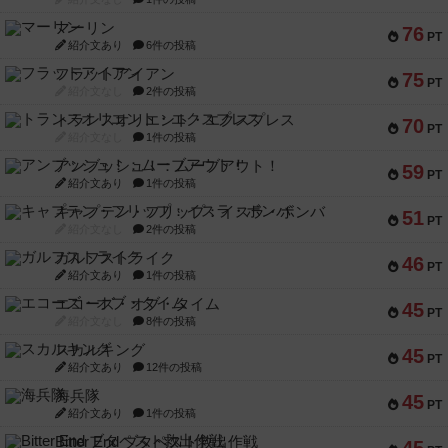
マーリン
76
PT
紹介文あり
6件の投稿
フラットアイアン
75
PT
紹介文なし
2件の投稿
トランスオリエント・エクスプレス
70
PT
紹介文なし
1件の投稿
アンブッシュ！：ムーブアウト！
59
PT
紹介文あり
1件の投稿
キャプテン・フリップ：イスラ・ボンバ
51
PT
紹介文なし
2件の投稿
ガルフストライク
46
PT
紹介文あり
1件の投稿
エコーズ・オブ・タイム
45
PT
紹介文なし
8件の投稿
スカルキング
45
PT
紹介文あり
12件の投稿
海兵隊
45
PT
紹介文あり
1件の投稿
Bitter End ブタペスト救出作戦