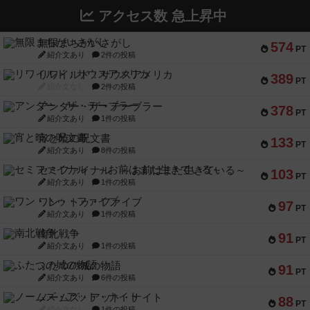
アクセス数 急上昇中
無限まちがいさがし
574
PT
紹介文あり
2件の投稿
リワイルド：サウスアメリカ
389
PT
紹介文なし
2件の投稿
アンダー・ザ・テーブラー
378
PT
紹介文あり
1件の投稿
宵と暁の呪文書
133
PT
紹介文あり
8件の投稿
セミファイナル ～お前はまだ生きている～
103
PT
紹介文あり
1件の投稿
ワン・トゥ・ファイブ
97
PT
紹介文あり
1件の投稿
南北戦争
91
PT
紹介文あり
1件の投稿
ふたつの城の物語
91
PT
紹介文あり
6件の投稿
ノームズ・アット・ナイト
88
PT
紹介文なし
1件の投稿