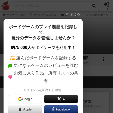
ログイン
閉じる
ボドゲーマTOP
ボードゲームの検索
ぼくちく！！
拡張版/関連作品
ボードゲームのプレイ履歴を記録し
て、
ぼくちく！！
自分のデータを管理しませんか？
拡張/関連作品 0件
約75,000人
がボドゲーマを利用中！
遊んだボードゲームを記録する
1
1
7
53
トップ
画像
動画
レビュー
カフェ
気になるゲームのレビューを読む
お気に入り作品・所有リストの共
有
会員の新しい投稿
ログイン / 会員登録（10秒）
レビュー
充実
Google
X
クランク! ：冒険者たち（拡張）
クランク！のプレイヤーごとに能力の違うキャラ
Apple
Facebook
クターを使用できるようにな...