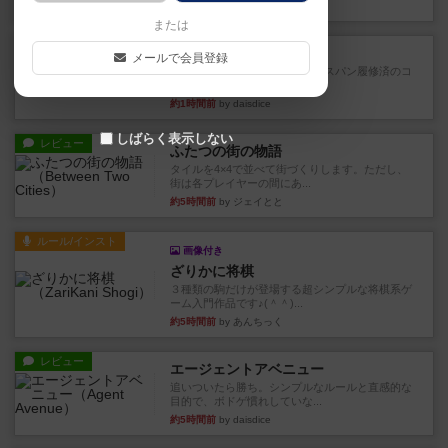
20分前
by ぽっぽーくるっぽー
または
レビュー
ワイアームスパン
メールで会員登録
初プレイの感想です。ウイングスパン履修済のコ
メントとなります。ウイング...
約1時間前
by daisdice
しばらく表示しない
レビュー
ふたつの街の物語
タイルを4×4で並べて街づくりします。ただし、
街は各プレイヤーの間にあ...
約5時間前
by ジェイとと
ルール/インスト
画像付き
ざりかに将棋
３種類の駒だけが登場する超シンプルな将棋系ゲ
ーム入門作品です♪(＾＾)...
約5時間前
by あんちっく
レビュー
エージェントアベニュー
追いついたら勝ち。シンプルなルールと直感的な
目的で、ボドゲ慣れしていな...
約5時間前
by daisdice