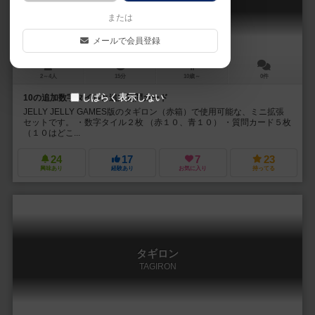
TAGIRON mini expansion
または
メールで会員登録
2～4人
15分
10歳～
0件
しばらく表示しない
10の追加数字タイルと追加質問カード
JELLY JELLY GAMES版のタギロン（赤箱）で使用可能な、ミニ拡張
セットです。 ・数字タイル２枚 （赤１０、青１０） ・質問カード５枚
（１０はどこ...
24
17
7
23
興味あり
経験あり
お気に入り
持ってる
タギロン
TAGIRON