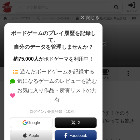
ログイン
閉じる
ボドゲーマTOP
ボードゲームの検索
ブラフ 日本語版の通販/商品詳細
作
ボードゲームのプレイ履歴を記録し
て、
ブラフ / ライアーズダイス
自分のデータを管理しませんか？
リリ茶さんのレビュー
約75,000人
がボドゲーマを利用中！
遊んだボードゲームを記録する
16
5
53
307
トップ
画像
動画
レビュー
カフェ
気になるゲームのレビューを読む
お気に入り作品・所有リストの共
115名
1名
0
約2ヶ月前
有
ログイン / 会員登録（10秒）
ルールは３分あれば覚えられるくらい簡単です！そのう
え、相手との駆け引きがすごく面白く、何度やっても飽き
Google
X
ないゲームです。
Apple
Facebook