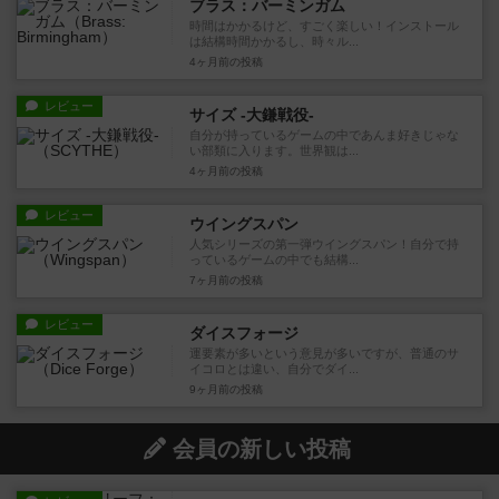
ブラス：バーミンガム
時間はかかるけど、すごく楽しい！インストール
は結構時間かかるし、時々ル...
4ヶ月前
の投稿
レビュー
サイズ -大鎌戦役-
自分が持っているゲームの中であんま好きじゃな
い部類に入ります。世界観は...
4ヶ月前
の投稿
レビュー
ウイングスパン
人気シリーズの第一弾ウイングスパン！自分で持
っているゲームの中でも結構...
7ヶ月前
の投稿
レビュー
ダイスフォージ
運要素が多いという意見が多いですが、普通のサ
イコロとは違い、自分でダイ...
9ヶ月前
の投稿
会員の新しい投稿