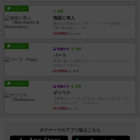
レビュー
充実
海賊と商人
舞台は17世紀カリブ海！ プレイヤーは船長として
1隻の船を駆り・・17...
約5時間前
by yuishi
レビュー
画像付き
充実
パーラ
率直に遊んだ感想を言う！トリックテイキング(ﾄﾘ
ﾃ)のカードゲーム。 ...
約7時間前
by 鳴屋
レビュー
画像付き
充実
ボツワナ
【動物のレートを上下させ、得点を上げろ】二人
プレイのみです。（公式ルー...
約7時間前
by ネロ
ボドゲーマのアプリ版はこちら