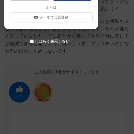
サイコロの個数と確立と心理戦を合わせたようなゲームで
または
す。酒飲んで酔いながらやるとより面白いと思います。
メールで会員登録
ただ、友人は苦手と言っていました。サイコロを何度も振
るので疲れることと、音がすごくうるさくて、それが嫌だ
と言っていました。下に布とかを敷いてやると音に関して
しばらく表示しない
は軽減できると思うので、机の上（木、プラスチック）で
やるのはおすすめしないです。
この投稿に
1
名が
ナイス！
しました
ナイス！