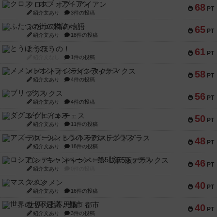
クロス・オブ・アイアン
68
PT
紹介文あり
3件の投稿
ふたつの街の物語
65
PT
紹介文あり
18件の投稿
とうほうの！
61
PT
紹介文なし
1件の投稿
メメントオンラインタクティクス
58
PT
紹介文あり
4件の投稿
ブリックス
56
PT
紹介文あり
4件の投稿
ダグエイトチェス
50
PT
紹介文あり
11件の投稿
アズール：シントラのステンドグラス
48
PT
紹介文あり
18件の投稿
ロシアン・キャンペーン：第5版デラックス
46
PT
紹介文あり
0件の投稿
マスクメン
40
PT
紹介文あり
16件の投稿
世界の七不思議：都市
40
PT
紹介文あり
3件の投稿