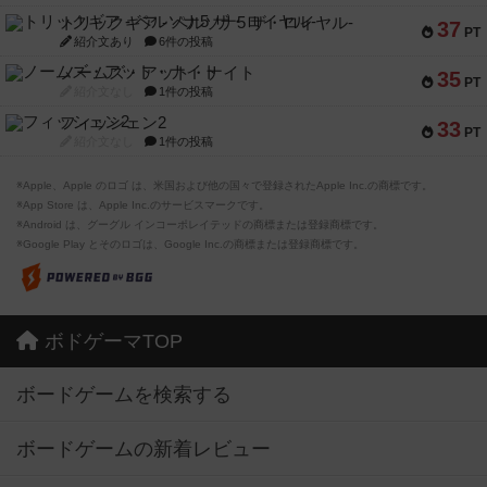
トリックギア - ペルソナ5 ザ・ロイヤル-
37
PT
紹介文あり
6件の投稿
ノームズ・アット・ナイト
35
PT
紹介文なし
1件の投稿
フィッシェン2
33
PT
紹介文なし
1件の投稿
※Apple、Apple のロゴ は、米国および他の国々で登録されたApple Inc.の商標です。
※App Store は、Apple Inc.のサービスマークです。
※Android は、グーグル インコーポレイテッドの商標または登録商標です。
※Google Play とそのロゴは、Google Inc.の商標または登録商標です。
ボドゲーマTOP
ボードゲームを検索する
ボードゲームの新着レビュー