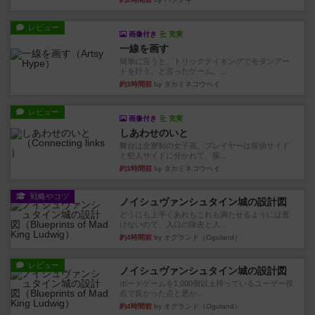
レビュー
画像付き
充実
一線を画す
簡単に言うと、トリックテイキングでモダンアー
トを行う、と言ったゲーム。...
約3時間前
by タカミネコウヘイ
レビュー
画像付き
充実
しあわせのいと
舞台は全寮制の女子高。プレイヤーは探偵サイド
と犯人サイドに分かれて、探...
約3時間前
by タカミネコウヘイ
戦略やコツ
ノイシュヴァンシュタイン城の設計図
どうにも上手くあれもこれも満たせるようには置
けないので、入口の除去と入...
約4時間前
by オグランド（Oguland）
レビュー
ノイシュヴァンシュタイン城の設計図
ボードゲームを1,000個以上持っているユーザー視
点で良かった点と悪か...
約4時間前
by オグランド（Oguland）