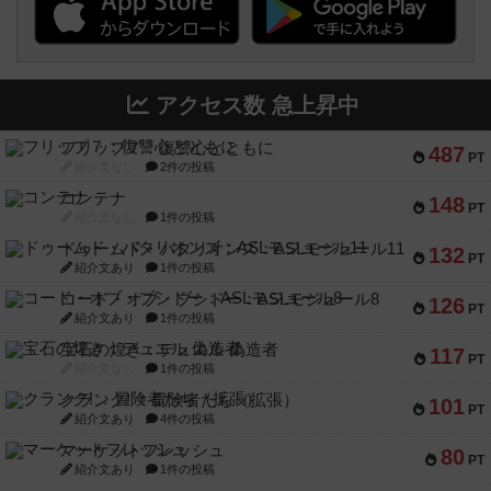
アクセス数 急上昇中
フリップ７：復讐心とともに
487
PT
紹介文なし
2件の投稿
コンテナ
148
PT
紹介文なし
1件の投稿
ドゥームド・バタリオンズ：ASLモジュール11
132
PT
紹介文あり
1件の投稿
コード・オブ・ブシドー：ASLモジュール8
126
PT
紹介文あり
1件の投稿
宝石の煌き：デュエル 偽造者
117
PT
紹介文なし
1件の投稿
クランク! ：冒険者たち（拡張）
101
PT
紹介文あり
4件の投稿
マーケットフレッシュ
80
PT
紹介文あり
1件の投稿