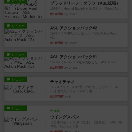
レビュー
ブラッドリーフ：タラワ（ASL拡張）
1996年にHeat of Battle社が出版した『Blood Re...
約1時間前
by Chaco
レビュー
ASL アクションパック#2
1999年にMMP社が出版した『ASL Action Pack
#2』...
約1時間前
by Chaco
レビュー
ASL アクションパック#1
1997年にAvalon Hill社が出版した『ASL Action ...
約2時間前
by Chaco
レビュー
チャオチャオ
３～４人でわいわい遊ぶのにちょうどいい。ルー
ルは他の方が分かりやすく書...
約2時間前
by S
レビュー
充実
ウイングスパン
（全体評価）☆10/6（普通）（難易度）☆4/5（世
界観・見た目）☆5...
約2時間前
by ハシオキ