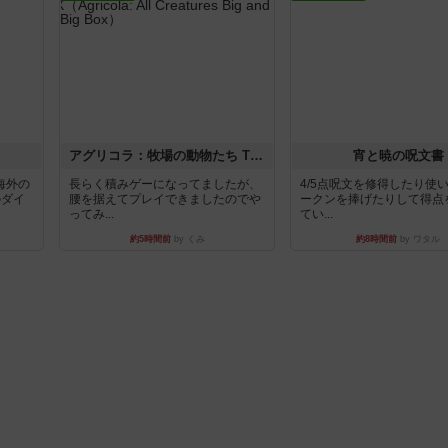
アグリコラ：牧場の動物たち THE BIG BOX
宵と暁の呪文書
海外の
長らく積みゲーになってましたが、
4/5点呪文を修得したり使
のダイ
腰を据えてプレイできましたのでや
ークンを捧げたりして得点
ってみ...
てい...
約5時間前
by くみ
約8時間前
by ワタル