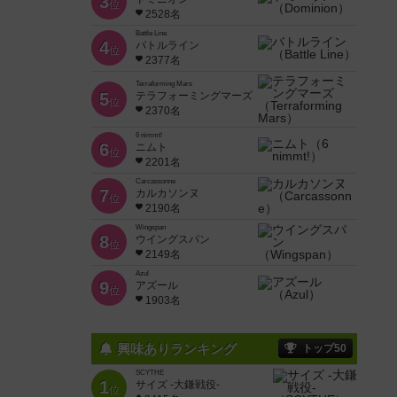
3
位
2528名
Battle Line
4
バトルライン
位
2377名
Terraforming Mars
5
テラフォーミングマーズ
位
2370名
6 nimmt!
6
ニムト
位
2201名
Carcassonne
7
カルカソンヌ
位
2190名
Wingspan
8
ウイングスパン
位
2149名
Azul
9
アズール
位
1903名
興味ありランキング
トップ50
SCYTHE
1
サイズ -大鎌戦役-
位