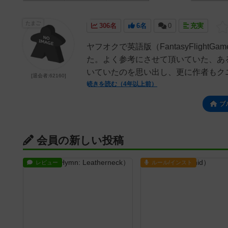
たまご
306名
6名
0
充実
ヤフオクで英語版（FantasyFlig
た。よく参考にさせて頂いていた、あ
いていたのを思い出し、更に作者もクニ
[退会者:62160]
続きを読む（4年以上前）
ブ
会員の新しい投稿
レビュー
ルール/インスト