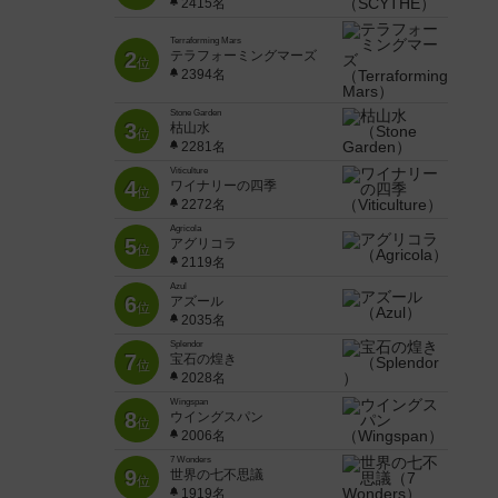
2415名
Terraforming Mars
2
テラフォーミングマーズ
位
2394名
Stone Garden
3
枯山水
位
2281名
Viticulture
4
ワイナリーの四季
位
2272名
Agricola
5
アグリコラ
位
2119名
Azul
6
アズール
位
2035名
Splendor
7
宝石の煌き
位
2028名
Wingspan
8
ウイングスパン
位
2006名
7 Wonders
9
世界の七不思議
位
1919名