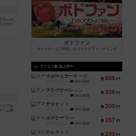
間プレイ2
札のカー
ボドファン
ボードゲームに特化したクラウドファンディング
アクセス数 急上昇中
スチームローラーズ
686
PT
紹介文なし
2件の投稿
テンプテーション
326
PT
紹介文なし
2件の投稿
アマナイト
300
ームでは
PT
紹介文なし
1件の投稿
ゲーム慣
ギャンブラー
257
PT
と
紹介文なし
2件の投稿
コレクト！
240
PT