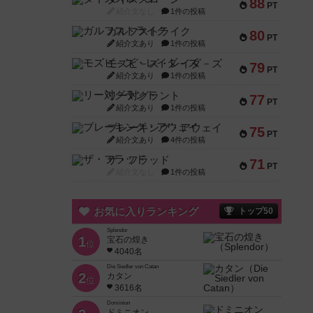
88
PT
紹介文なし
1件の投稿
ガルフストライク
80
PT
紹介文あり
1件の投稿
モズビ－ズ・レイダ－ズ
79
PT
紹介文あり
1件の投稿
リー対グラント
77
PT
紹介文あり
1件の投稿
ブレーキング・アウェイ
75
PT
紹介文あり
4件の投稿
ザ・フラッド
71
PT
紹介文なし
1件の投稿
お気に入りランキング
トップ50
Splendor
1
宝石の煌き
位
4040名
Die Siedler von Catan
2
カタン
位
3616名
Dominion
ドミニオン