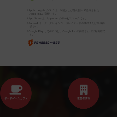
※Apple、Apple のロゴ は、米国および他の国々で登録された
Apple Inc.の商標です。
※App Store は、Apple Inc.のサービスマークです。
※Android は、グーグル インコーポレイテッドの商標または登録商
標です。
※Google Play とそのロゴは、Google Inc.の商標または登録商標で
す。
ボードゲームカフェ
運営者情報