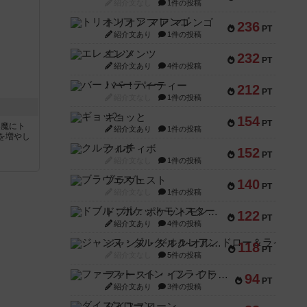
紹介文なし
1件の投稿
トリオンフ ア マレンゴ
236
PT
紹介文あり
1件の投稿
エレメンツ
232
PT
紹介文あり
4件の投稿
バー！パーティー
212
PT
紹介文なし
1件の投稿
ギョッと
154
PT
い魔にト
紹介文あり
1件の投稿
を増やし
クルティボ
152
PT
紹介文なし
1件の投稿
ブラヴェスト
140
PT
紹介文なし
1件の投稿
ドブル：ポケットモンスター
122
PT
紹介文あり
4件の投稿
ジャンヌ・ダルク-オルレアン ドロー＆ライト
118
PT
紹介文なし
5件の投稿
ファースト・イン・フライト
94
PT
紹介文あり
3件の投稿
ダイススローン