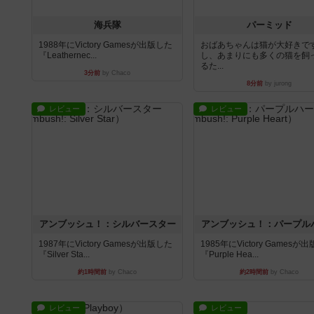
海兵隊
パーミッド
1988年にVictory Gamesが出版した
おばあちゃんは猫が大好きです
『Leathernec...
し、あまりにも多くの猫を飼
るた...
3分前
by Chaco
8分前
by jurong
レビュー
レビュー
アンブッシュ！：シルバースター
アンブッシュ！：パープル
1987年にVictory Gamesが出版した
1985年にVictory Gamesが
『Silver Sta...
『Purple Hea...
約1時間前
by Chaco
約2時間前
by Chaco
レビュー
レビュー