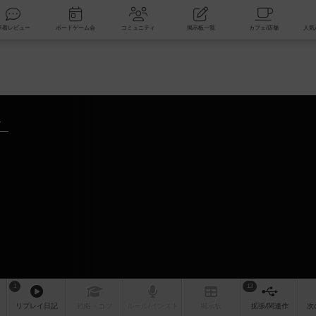
索
新着レビュー
ボードゲーム会
コミュニティ
掲示板一覧
～
1
13
リプレイ
日記
戦略
・コツ
ルール
/インスト
掲示板
拡張/関連
作
次