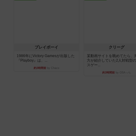
プレイボーイ
クリーグ
1986年にVictory Gamesが出版した
某動画サイトを眺めてたら、
『Playboy』は、...
方が紹介していた2人対戦型
スゲー...
約3時間前
by Chaco
約3時間前
by OSAっち