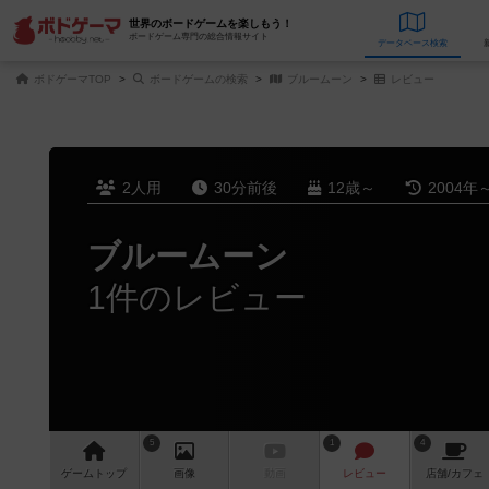
世界のボードゲームを楽しもう！
ボードゲーム専門の総合情報サイト
データベース
検
ボドゲーマTOP
ボードゲームの検索
ブルームーン
レビュー
2人用
30分前後
12歳～
2004年
ブルームーン
1件のレビュー
5
1
4
ゲーム
トップ
画像
動画
レビュー
店舗/
カフェ