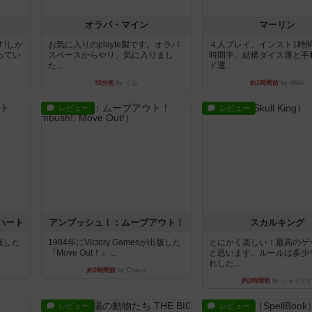
オラパ・マイン
マーリン
!しか
お気に入りのplayte製です。オラパ
４人プレイ。インスト1時
ってい
スペースからやり、気に入りまし
時間半。結構ダイス運と手
た...
ド運...
33分前
by くみ
約1時間前
by oliber
レビュー
レビュー
ハート
アンブッシュ！：ムーブアウト！
スカルキング
出版した
1984年にVictory Gamesが出版した
とにかく楽しい！最高のゲ
『Move Out！』...
と思います。ルールは多少
れした...
約2時間前
by Chaco
約2時間前
by ジェイと
レビュー
レビュー