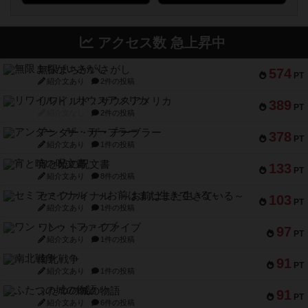
アクセス数 急上昇中
無限まちがいさがし
574
PT
紹介文あり
2件の投稿
リワイルド：サウスアメリカ
389
PT
紹介文なし
2件の投稿
アンダー・ザ・テーブラー
378
PT
紹介文あり
1件の投稿
宵と暁の呪文書
133
PT
紹介文あり
8件の投稿
セミファイナル ～お前はまだ生きている～
103
PT
紹介文あり
1件の投稿
ワン・トゥ・ファイブ
97
PT
紹介文あり
1件の投稿
南北戦争
91
PT
紹介文あり
1件の投稿
ふたつの城の物語
91
PT
紹介文あり
6件の投稿