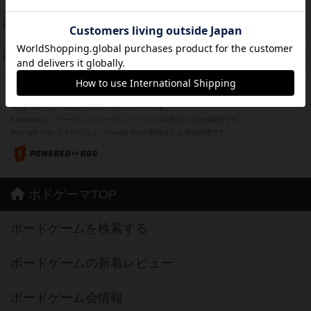
紹介文あり
1件の投稿
Bitter End ブタペスト救出作戦
45
PT
紹介文なし
1件の投稿
ドコジャン
42
PT
紹介文あり
10件の投稿
※Apple、Apple のロゴ は、米国および他の国々で登録されたApple Inc.の商標です。
※App Store は、Apple Inc.のサービスマークです。
※Android は、グーグル インコーポレイテッドの商標または登録商標です。
※Google Play とそのロゴは、Google Inc.の商標または登録商標です。
ボドゲーマTOP
ボードゲームを検索する
ボードゲームの新着レビュー
ボードゲーム会情報