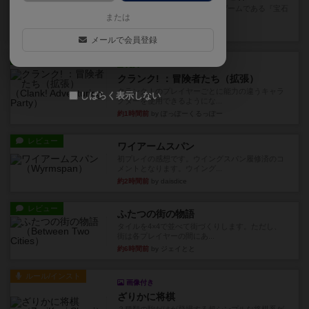
筆者が最も好きな2人用ボードゲームである『宝石
または
の煌めき デュエル』に、...
31分前
by 手動人形
メールで会員登録
レビュー
充実
クランク! ：冒険者たち（拡張）
クランク！のプレイヤーごとに能力の違うキャラ
しばらく表示しない
クターを使用できるようにな...
約1時間前
by ぽっぽーくるっぽー
レビュー
ワイアームスパン
初プレイの感想です。ウイングスパン履修済のコ
メントとなります。ウイング...
約2時間前
by daisdice
レビュー
ふたつの街の物語
タイルを4×4で並べて街づくりします。ただし、
街は各プレイヤーの間にあ...
約6時間前
by ジェイとと
ルール/インスト
画像付き
ざりかに将棋