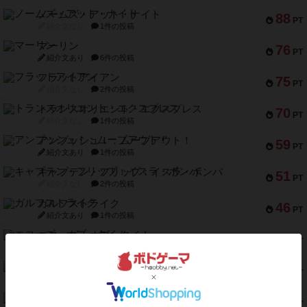
ノームズ・アット・ナイト
88
PT
紹介文なし
1件の投稿
マーリン
76
PT
紹介文あり
6件の投稿
フラットアイアン
75
PT
紹介文なし
2件の投稿
トランスオリエント・エクスプレス
70
PT
紹介文なし
1件の投稿
アンブッシュ！：ムーブアウト！
59
PT
紹介文あり
1件の投稿
キャプテン・フリップ：イスラ・ボンバ
51
PT
紹介文なし
2件の投稿
ガルフストライク
46
PT
紹介文あり
1件の投稿
エコーズ・オブ・タイム
45
PT
紹介文なし
8件の投稿
スカルキング
45
PT
紹介文あり
12件の投稿
海兵隊
45
PT