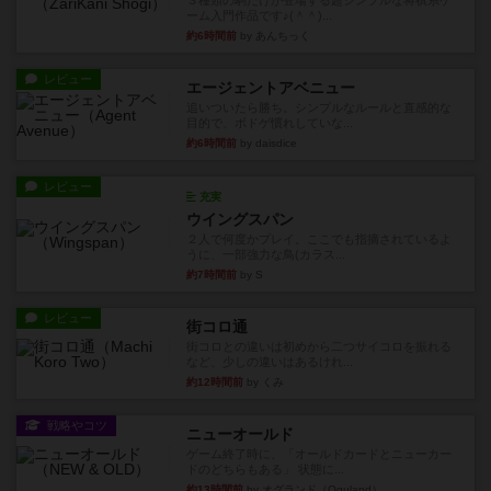
３種類の駒だけが登場する超シンプルな将棋系ゲ
ーム入門作品です♪(＾＾)...
約6時間前
by あんちっく
レビュー
エージェントアベニュー
追いついたら勝ち。シンプルなルールと直感的な
目的で、ボドゲ慣れしていな...
約6時間前
by daisdice
レビュー
充実
ウイングスパン
２人で何度かプレイ。ここでも指摘されているよ
うに、一部強力な鳥(カラス...
約7時間前
by S
レビュー
街コロ通
街コロとの違いは初めから二つサイコロを振れる
など、少しの違いはあるけれ...
約12時間前
by くみ
戦略やコツ
ニューオールド
ゲーム終了時に、「オールドカードとニューカー
ドのどちらもある」 状態に...
約13時間前
by オグランド（Oguland）