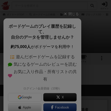
ログイン
閉じる
ボドゲーマTOP
ボードゲームの検索
ブロックス
ブロックス3D
ボードゲームのプレイ履歴を記録し
て、
ブロックス3D
自分のデータを管理しませんか？
0件のリプレイ日記
約75,000人
がボドゲーマを利用中！
遊んだボードゲームを記録する
2
6
23
トップ
画像
動画
レビュー
カフェ
気になるゲームのレビューを読む
お気に入り作品・所有リストの共
ブロックス3Dのトップに戻る
有
ログイン / 会員登録（10秒）
会員の新しい投稿
Google
X
レビュー
画像付き
充実
Apple
Facebook
宝石の煌き：デュエル 偽造者