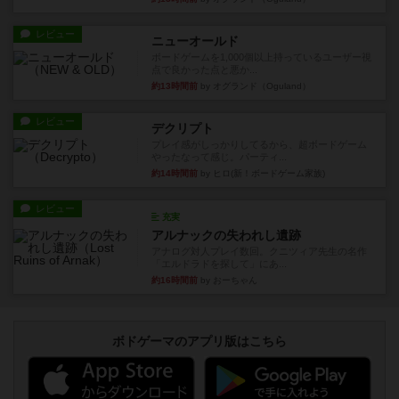
レビュー
ニューオールド
ボードゲームを1,000個以上持っているユーザー視
点で良かった点と悪か...
約13時間前
by オグランド（Oguland）
レビュー
デクリプト
プレイ感がしっかりしてるから、超ボードゲーム
やったなって感じ。パーティ...
約14時間前
by ヒロ(新！ボードゲーム家族)
レビュー
充実
アルナックの失われし遺跡
アナログ対人プレイ数回。クニツィア先生の名作
「エルドラドを探して」にあ...
約16時間前
by おーちゃん
ボドゲーマのアプリ版はこちら