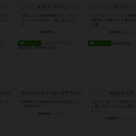
オラパ・マイン
マーリン
!しか
お気に入りのplayte製です。オラパ
４人プレイ。インスト1時
ってい
スペースからやり、気に入りまし
時間半。結構ダイス運と手
た...
ド運...
約4時間前
by くみ
約5時間前
by oliber
レビュー
レビュー
ハート
アンブッシュ！：ムーブアウト！
スカルキング
出版した
1984年にVictory Gamesが出版した
とにかく楽しい！最高のゲ
『Move Out！』...
と思います。ルールは多少
れした...
約6時間前
by Chaco
約6時間前
by ジェイと