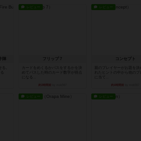
レビュー
レビュー
牛陣
フリップ７
コンセプト
せる。
カードをめくるかパスをするかを決
親のプレイヤーがお題を決
きる
めてパスした時のカード数字が得点
れたヒントの中から他のプ
になる...
に当て...
約3時間前
by mob567
約4時間前
by mob567
レビュー
レビュー