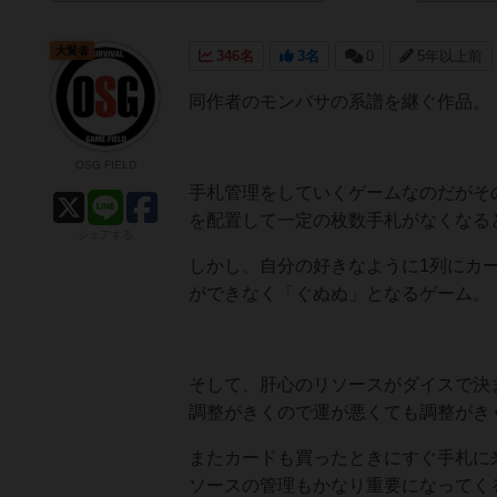
大賢者
346名
3名
0
5年以上前
同作者のモンバサの系譜を継ぐ作品。
OSG FIELD
手札管理をしていくゲームなのだがそ
を配置して一定の枚数手札がなくなる
シェアする
しかし、自分の好きなように1列にカ
ができなく「ぐぬぬ」となるゲーム。
そして、肝心のリソースがダイスで決
調整がきくので運が悪くても調整がき
またカードも買ったときにすぐ手札に
ソースの管理もかなり重要になってく