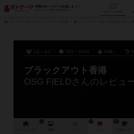
世界のボードゲームを楽しもう！
ボードゲーム専門の総合情報サイト
データベース
検
ボドゲーマTOP
ボードゲームの検索
ブラックアウト香港の通販/商品詳細
1人～4人
75分～150分
14歳～
2
ブラックアウト香港
OSG FIELDさんのレビュ
2
7
61
ゲーム
トップ
画像
動画
レビュー
店舗/
カフェ