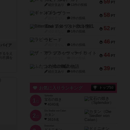
59
PT
紹介文あり
13件の投稿
ギャンブラー
58
PT
紹介文なし
2件の投稿
Bitter End ブタペスト救出作戦
52
PT
紹介文なし
1件の投稿
ラピード
46
PT
ンパイア
紹介文なし
1件の投稿
ザ・フラッフィー・ライト
ざるをえ
44
PT
の不満を
紹介文なし
0件の投稿
ふたつの城の物語
39
PT
紹介文あり
6件の投稿
お気に入りランキング
トップ50
Splendor
1
宝石の煌き
位
4040名
Die Siedler von Catan
2
カタン
位
3616名
Dominion
ノ
ドミニオン