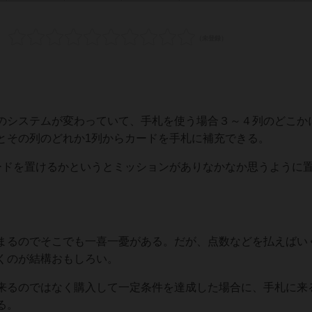
のシステムが変わっていて、手札を使う場合３～４列のどこか
とその列のどれか1列からカードを手札に補充できる。
ードを置けるかというとミッションがありなかなか思うように
まるのでそこでも一喜一憂がある。だが、点数などを払えばい
くのが結構おもしろい。
来るのではなく購入して一定条件を達成した場合に、手札に来
る。