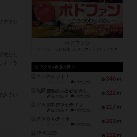
リアマジ
ボドファン
ボードゲームに特化したクラウドファンディング
特徴だと
しょっち
アクセス数 急上昇中
コレクト！
340
PT
紹介文なし
1件の投稿
無限まちがいさがし
322
PT
でみてい
紹介文あり
2件の投稿
ガルフストライク
217
PT
紹介文あり
1件の投稿
クルティボ
203
PT
紹介文なし
1件の投稿
1809
112
PT