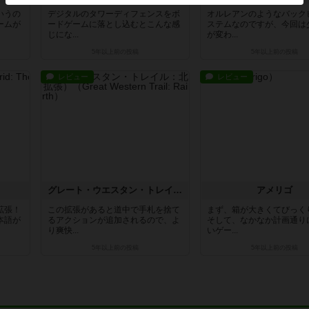
いうの
デジタルのタワーディフェンスをボ
オルレアンのようなバック
ームが
ードゲームに落とし込むとこんな感
ステムなのですが、今回は
じにな...
が変わ...
5年以上前
の投稿
5年以上前
の投稿
レビュー
レビュー
グレート・ウエスタン・トレイル：北部への道（拡張）
アメリゴ
拡張！
この拡張があると道中で手札を捨て
まず、箱が大きくてびっく
本語が
るアクションが追加されるので、よ
そして、なかなか計画通り
り爽快...
いゲー...
5年以上前
の投稿
5年以上前
の投稿