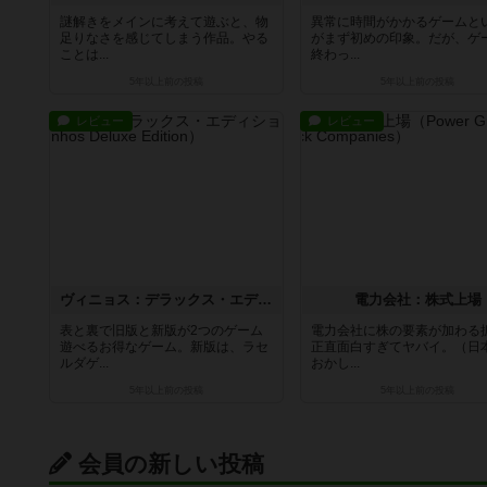
謎解きをメインに考えて遊ぶと、物
異常に時間がかかるゲームと
足りなさを感じてしまう作品。やる
がまず初めの印象。だが、ゲ
ことは...
終わっ...
5年以上前
の投稿
5年以上前
の投稿
レビュー
レビュー
ヴィニョス：デラックス・エディション
電力会社：株式上場
表と裏で旧版と新版が2つのゲーム
電力会社に株の要素が加わる
遊べるお得なゲーム。新版は、ラセ
正直面白すぎてヤバイ。（日
ルダゲ...
おかし...
5年以上前
の投稿
5年以上前
の投稿
会員の新しい投稿