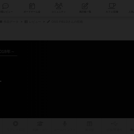
索
新着レビュー
ボードゲーム会
コミュニティ
掲示板一覧
作品データ
レビュー
OSG FIELDさんの投稿
018年～
ー
リプレイ
日記
戦略
・コツ
ルール
/インスト
掲示板
拡張/関連
作
次