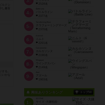
3
位
2528名
ビルドシ
少し趣旨
Battle Line
4
バトルライン
位
2377名
Terraforming Mars
5
テラフォーミングマーズ
位
2370名
6 nimmt!
6
ニムト
位
2201名
Carcassonne
7
カルカソンヌ
位
2190名
Wingspan
8
ウイングスパン
位
2149名
りする。
Azul
にいかな
9
アズール
位
1903名
興味ありランキング
トップ50
SCYTHE
1
サイズ -大鎌戦役-
位