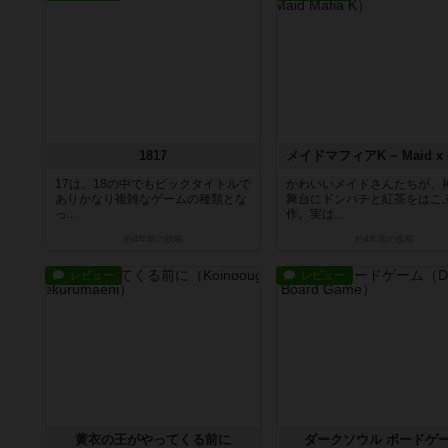
1817
17は、18の中でもビックタイトルで
かわいいメイドさんたちが、
ありかなり複雑なゲームの種類とな
舞台にドンパチと紅茶をはこ
っ...
作。実は...
約4年前
の投稿
約4年前
の投稿
レビュー
レビュー
黄衣の王がやってくる前に
ダークソウル ボードゲ