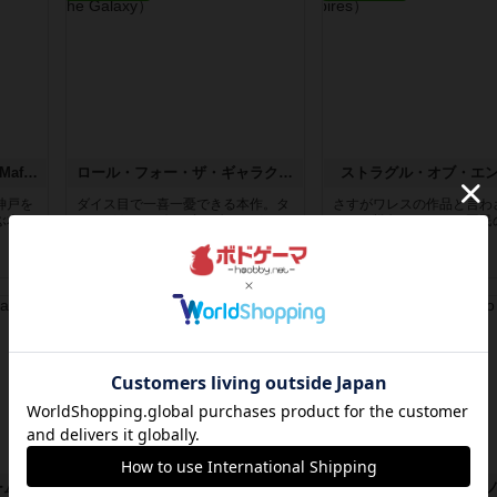
メイドマフィアK ~ Maid x Mafia x Kai ~
ロール・フォー・ザ・ギャラクシー
ストラグル・オブ・エ
神戸を
ダイス目で一喜一憂できる本作。タ
さすがワレスの作品と言わ
ぶ本
イルがうまく引けず、ダイスがよく
ない。戦争とはいかに国民
ないと...
抱き、...
約4年前
の投稿
約5年前
の投稿
レビュー
レビュー
ーム
キングダム・ラッシュ：リフト・イン・タイム
アルティプラー