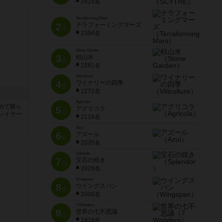
2415名
Terraforming Mars
2
テラフォーミングマーズ
位
2394名
Stone Garden
3
枯山水
位
2281名
Viticulture
4
ワイナリーの四季
位
2272名
Agricola
めて限ら
5
アグリコラ
位
レイヤー
2119名
Azul
6
アズール
位
2035名
Splendor
7
宝石の煌き
位
2028名
Wingspan
8
ウイングスパン
位
2006名
7 Wonders
9
世界の七不思議
位
1919名