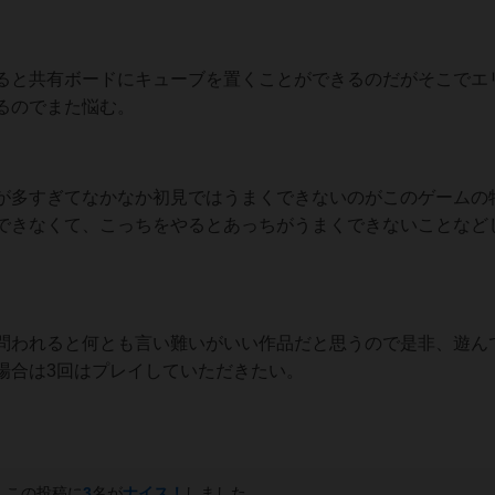
ると共有ボードにキューブを置くことができるのだがそこでエ
るのでまた悩む。
が多すぎてなかなか初見ではうまくできないのがこのゲームの
できなくて、こっちをやるとあっちがうまくできないことなど
問われると何とも言い難いがいい作品だと思うので是非、遊ん
場合は3回はプレイしていただきたい。
この投稿に
3
名が
ナイス！
しました