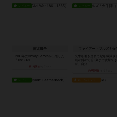
レビュー
レビュー
南北戦争
ファイアー・ブルズ / 火
1983年にVictory Gamesが出版した
火牛を引き連れて敵を殲滅さ
『The Civil ...
縦か斜めで前2列まで攻撃で
が、自分...
約1時間前
by Chaco
約3時間前
by うらまこ
レビュー
ルール/インスト