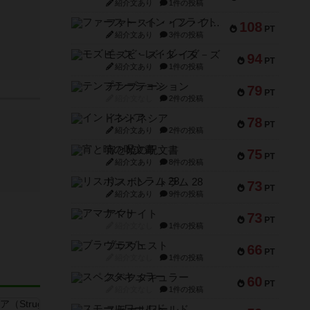
紹介文あり
1件の投稿
ファースト・イン・フライト
108
PT
紹介文あり
3件の投稿
モズビ－ズ・レイダ－ズ
94
PT
紹介文あり
1件の投稿
テンプテーション
79
PT
紹介文なし
2件の投稿
インドネシア
78
PT
紹介文あり
2件の投稿
宵と暁の呪文書
75
PT
紹介文あり
8件の投稿
リスボン・トラム 28
73
PT
紹介文あり
9件の投稿
アマナイト
73
PT
紹介文なし
1件の投稿
ブラヴェスト
66
PT
紹介文なし
1件の投稿
スペクタキュラー
60
PT
紹介文なし
1件の投稿
スモールワールド