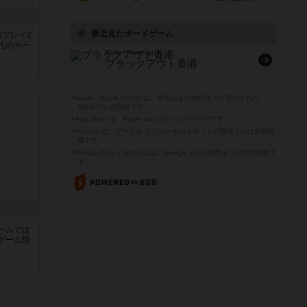
最近見たボードゲーム
間プレイ2
札のカー
Blackout: Hong Kong
ブラックアウト香港
※Apple、Apple のロゴ は、米国および他の国々で登録された
Apple Inc.の商標です。
※App Store は、Apple Inc.のサービスマークです。
※Android は、グーグル インコーポレイテッドの商標または登録商
標です。
※Google Play とそのロゴは、Google Inc.の商標または登録商標で
す。
ームでは
ゲーム慣
と