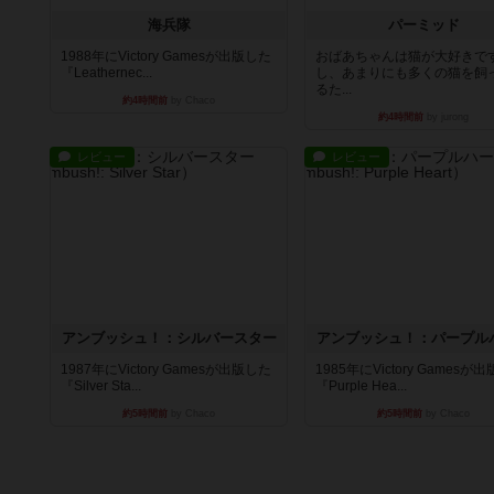
海兵隊
パーミッド
1988年にVictory Gamesが出版した
おばあちゃんは猫が大好きです
『Leathernec...
し、あまりにも多くの猫を飼
るた...
約4時間前
by Chaco
約4時間前
by jurong
レビュー
レビュー
アンブッシュ！：シルバースター
アンブッシュ！：パープル
1987年にVictory Gamesが出版した
1985年にVictory Gamesが
『Silver Sta...
『Purple Hea...
約5時間前
by Chaco
約5時間前
by Chaco