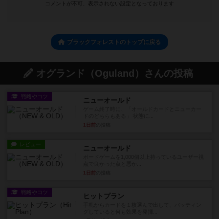
コメントが不可、表示されない設定となっております
ブラックフォレストのトップに戻る
オグランド（Oguland）さんの投稿
戦略やコツ
ニューオールド
ゲーム終了時に、「オールドカードとニューカー
ドのどちらもある」 状態に...
1日前
の投稿
レビュー
ニューオールド
ボードゲームを1,000個以上持っているユーザー視
点で良かった点と悪か...
1日前
の投稿
戦略やコツ
ヒットプラン
手札からカードを１枚選んで出して、バッティン
グしていると何も効果を発揮...