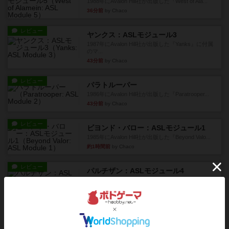
1988年にAvalon Hill社が出版した『West of Ala...
36分前
by Chaco
レビュー
ヤンクス：ASLモジュール3
1987年にAvalon Hill社が出版した『Yanks』に付属
のマ...
43分前
by Chaco
レビュー
パラトルーパー
1986年にAvalon Hill社が出版した『Paratrooper...
43分前
by Chaco
レビュー
ビヨンド・バロー：ASLモジュール1
1985年にAvalon Hill社が出版した『Beyond Valo...
約1時間前
by Chaco
レビュー
パルチザン：ASLモジュール4
『Squad Leader』用の追加マップとして発売され
たマップ#10...
約1時間前
by Chaco
レビュー
ドミニオン：海辺