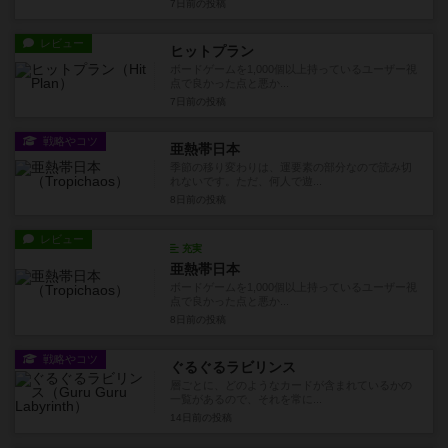
7日前
の投稿
レビュー
ヒットプラン
ボードゲームを1,000個以上持っているユーザー視
点で良かった点と悪か...
7日前
の投稿
戦略やコツ
亜熱帯日本
季節の移り変わりは、運要素の部分なので読み切
れないです。ただ、何人で遊...
8日前
の投稿
レビュー
充実
亜熱帯日本
ボードゲームを1,000個以上持っているユーザー視
点で良かった点と悪か...
8日前
の投稿
戦略やコツ
ぐるぐるラビリンス
層ごとに、どのようなカードが含まれているかの
一覧があるので、それを常に...
14日前
の投稿