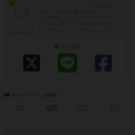
神
ボードゲームデザイナー:ゲムマ2023大賞受賞！、
CMONにて海外版出版等、多数制作 フォアシュピ
ール共同代表 ＜主な活動> ◆"あそびつながるカフ
ェ"：単日はもちろん、100人規模の1泊2日イベン
オグランド
ト等、ボードゲーム、カードゲーム、アナログゲー
（Oguland）
ムを広める活動 ◆...
シェアする
マイボードゲーム登録者
97
161
27
119
興味あり
経験あり
お気に入り
持ってる