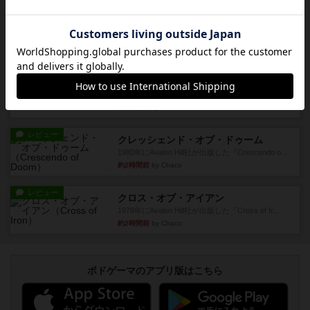
ドミニオン拡張第３弾で、主に持続カードが追加
されます。今弾以前のドミニ...
約1時間前
by aki
レビュー
充実
G.I.勝利への礎
1982年にAvalon Hill社が出版した『G.I.』に収録の
マッ...
約2時間前
by Chaco
レビュー
クレッシェンド・オブ・ドゥーム
1980年にAvalon Hill社が出版した『Crescendo o...
約2時間前
by Chaco
レビュー
クロス・オブ・アイアン
1978年にAvalon Hill社が出版した『Cross of Ir...
約2時間前
by Chaco
ボドゲーマのアプリ版はこちら