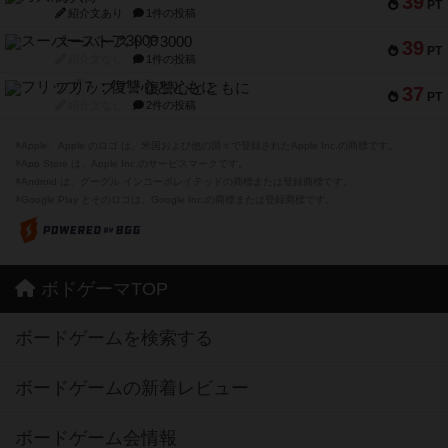
39
PT
紹介文あり
1件の投稿
スーパーストア3000
39
PT
紹介文なし
1件の投稿
フリップ７：復讐心とともに
37
PT
紹介文なし
2件の投稿
※Apple、Apple のロゴ は、米国および他の国々で登録されたApple Inc.の商標です。
※App Store は、Apple Inc.のサービスマークです。
※Android は、グーグル インコーポレイテッドの商標または登録商標です。
※Google Play とそのロゴは、Google Inc.の商標または登録商標です。
ボドゲーマTOP
ボードゲームを検索する
ボードゲームの新着レビュー
ボードゲーム会情報