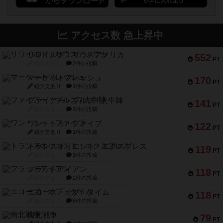
アクセス数 急上昇中
リワイルド：サウスアメリカ
552
PT
紹介文なし
2件の投稿
マーケットフレッシュ
170
PT
紹介文あり
1件の投稿
ファイアー・ブルズ / 火牛陣
141
PT
紹介文なし
1件の投稿
ワン・トゥ・ファイブ
122
PT
紹介文あり
1件の投稿
トランスオリエント・エクスプレス
119
PT
紹介文なし
1件の投稿
フラットアイアン
118
PT
紹介文なし
2件の投稿
エコーズ・オブ・タイム
118
PT
紹介文なし
8件の投稿
南北戦争
79
PT