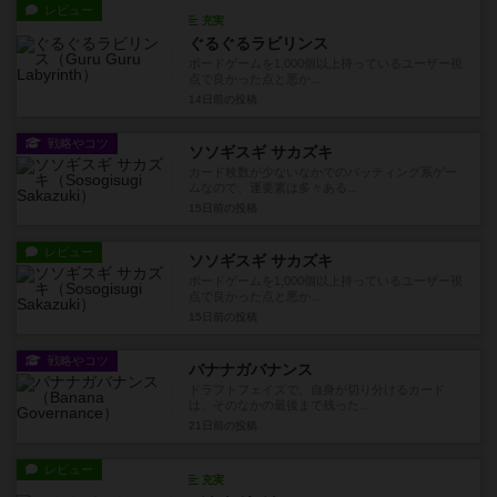
レビュー
充実
ぐるぐるラビリンス
ボードゲームを1,000個以上持っているユーザー視
点で良かった点と悪か...
14日前
の投稿
戦略やコツ
ソソギスギ サカズキ
カード枚数が少ないなかでのバッティング系ゲー
ムなので、運要素は多々ある...
15日前
の投稿
レビュー
ソソギスギ サカズキ
ボードゲームを1,000個以上持っているユーザー視
点で良かった点と悪か...
15日前
の投稿
戦略やコツ
バナナガバナンス
ドラフトフェイズで、自身が切り分けるカード
は、そのなかの最後まで残った...
21日前
の投稿
レビュー
充実