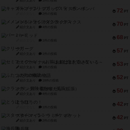
紹介文あり
1件の投稿
キャプテン・フリップ：イスラ・ボンバ
72
PT
紹介文なし
2件の投稿
メメントオンラインタクティクス
70
PT
紹介文あり
4件の投稿
パーミッド
68
PT
紹介文なし
1件の投稿
クリーグ
57
PT
紹介文あり
1件の投稿
セミファイナル ～お前はまだ生きている～
53
PT
紹介文あり
1件の投稿
ふたつの街の物語
52
PT
紹介文あり
18件の投稿
クランク! ：冒険者たち（拡張）
50
PT
紹介文あり
4件の投稿
とうほうの！
42
PT
紹介文なし
1件の投稿
スターマイン・ラミー ポケット
42
PT
紹介文あり
2件の投稿
海兵隊