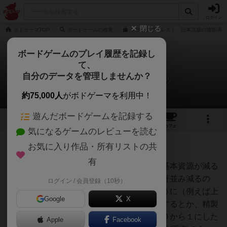
ログイン
閉じる
ボドゲーマTOP
ボードゲームの検索
ブラックフォレスト 日本語版の通販/商
ボードゲームのプレイ履歴を記録し
て、
ブラックフォレスト
自分のデータを管理しませんか？
オグランド（Oguland）さんの戦略やコツ
約75,000人
がボドゲーマを利用中！
遊んだボードゲームを記録する
4
7
14
トップ
画像
動画
レビュー
カフェ
気になるゲームのレビューを読む
お気に入り作品・所有リストの共
99名
1名
約2ヶ月前
有
上位資源となる精製資源を生産した際に、基本資源が減る
のですが、この減る際に全ての基本資源が軒並み減るの
ログイン / 会員登録（10秒）
で、なるべく基本資源が無駄にならないように（例えば上
Google
X
限を超えて生産したあとに精製資源を生産するとか、精製
資源を生産する際に必要のない基本資源を０から１にした
Apple
Facebook