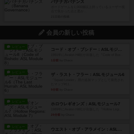
バナナガバナンス
ボードゲームを1,000個以上持っているユーザー視
点で良かった点と悪か...
21日前
の投稿
会員の新しい投稿
レビュー
コード・オブ・ブシドー：ASLモジュール8
1991年にAvalon Hill社が出版した『Code of Bus...
1分前
by Chaco
レビュー
ザ・ラスト・フラー：ASLモジュール6
『Squad Leader』用の追加マップとして発売され
たマップ#11...
9分前
by Chaco
レビュー
ホロウレギオンズ：ASLモジュール7
1989年にAvalon Hill社が出版した『Hollow Legi...
29分前
by Chaco
レビュー
ウエスト・オブ・アラメイン：ASLモジュール5