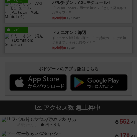
レビュー
パルチザン：ASLモジュール4
『Squad Leader』用の追加マップとして発売され
たマップ#10...
約2時間前
by Chaco
レビュー
ドミニオン：海辺
ドミニオン拡張第３弾で、主に持続カードが追加
されます。今弾以前のドミニ...
約2時間前
by aki
ボドゲーマのアプリ版はこちら
アクセス数 急上昇中
リワイルド：サウスアメリカ
552
PT
紹介文なし
2件の投稿
マーケットフレッシュ
170
PT