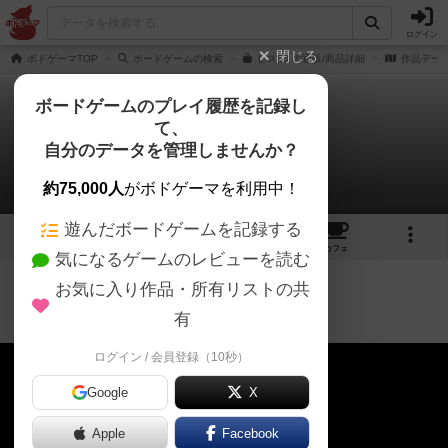
ログイン
閉じる
ボドゲーマTOP
ボードゲームの検索
ビス20 の通販/商品詳細
作品デー
ボードゲームのプレイ履歴を記録し
て、
ビス20
自分のデータを管理しませんか？
6分で分かる！ルール説明動画
約75,000人
がボドゲーマを利用中！
遊んだボードゲームを記録する
8
2
10
130
トップ
画像
動画
レビュー
カフェ
気になるゲームのレビューを読む
お気に入り作品・所有リストの共
ルール説明
約1年前
6分で分かる！ルール説明動画
有
ログイン / 会員登録（10秒）
Google
X
Apple
Facebook