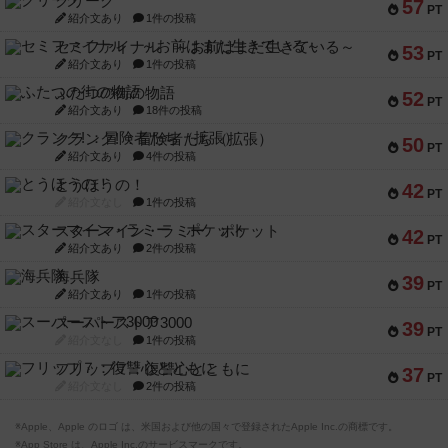
クリーグ
57
PT
紹介文あり
1件の投稿
セミファイナル ～お前はまだ生きている～
53
PT
紹介文あり
1件の投稿
ふたつの街の物語
52
PT
紹介文あり
18件の投稿
クランク! ：冒険者たち（拡張）
50
PT
紹介文あり
4件の投稿
とうほうの！
42
PT
紹介文なし
1件の投稿
スターマイン・ラミー ポケット
42
PT
紹介文あり
2件の投稿
海兵隊
39
PT
紹介文あり
1件の投稿
スーパーストア3000
39
PT
紹介文なし
1件の投稿
フリップ７：復讐心とともに
37
PT
紹介文なし
2件の投稿
※Apple、Apple のロゴ は、米国および他の国々で登録されたApple Inc.の商標です。
※App Store は、Apple Inc.のサービスマークです。