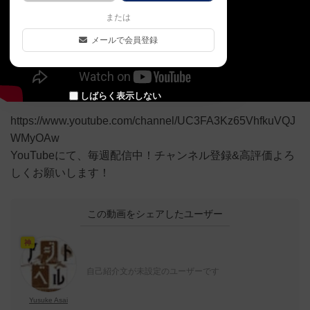
または
メールで会員登録
しばらく表示しない
https://www.youtube.com/channel/UC3FA3Kz65VhfkuVQJ
WMyOAw
YouTubeにて、毎週配信中！チャンネル登録&高評価よろ
しくお願いします！
この動画をシェアしたユーザー
神
自己紹介文が未設定のユーザーです
Yusuke Asai