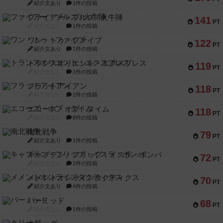
紹介文あり
1件の投稿
ファイアー・ブルズ / 火牛陣
141
PT
紹介文なし
1件の投稿
ワン・トゥ・ファイブ
122
PT
紹介文あり
1件の投稿
トランスオリエント・エクスプレス
119
PT
紹介文なし
1件の投稿
フラットアイアン
118
PT
紹介文なし
2件の投稿
エコーズ・オブ・タイム
118
PT
紹介文なし
8件の投稿
南北戦争
79
PT
紹介文あり
1件の投稿
キャプテン・フリップ：イスラ・ボンバ
72
PT
紹介文なし
2件の投稿
メメントオンラインタクティクス
70
PT
紹介文あり
4件の投稿
パーミッド
68
PT
紹介文なし
1件の投稿