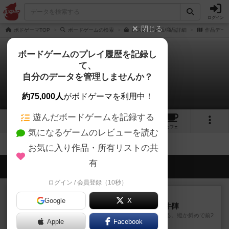
ログイン
閉じる
ボドゲーマTOP
ボードゲームの検索
ビス20 の通販/商品詳細
作品デー
ボードゲームのプレイ履歴を記録し
て、
ビス20
自分のデータを管理しませんか？
拡張/関連作品 0件
約75,000人
がボドゲーマを利用中！
遊んだボードゲームを記録する
8
2
10
130
トップ
画像
動画
レビュー
カフェ
気になるゲームのレビューを読む
お気に入り作品・所有リストの共
有
会員の新しい投稿
ログイン / 会員登録（10秒）
レビュー
画像付き
Google
X
ファイアー・ブルズ / 火牛陣
火牛を引き連れて敵を殲滅させる。縦か斜めで前2
Apple
Facebook
列まで攻撃できるが、自分...