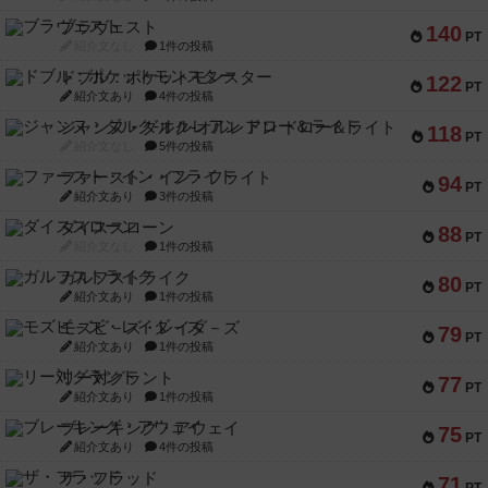
ブラヴェスト
140
PT
紹介文なし
1件の投稿
ドブル：ポケットモンスター
122
PT
紹介文あり
4件の投稿
ジャンヌ・ダルク-オルレアン ドロー＆ライト
118
PT
紹介文なし
5件の投稿
ファースト・イン・フライト
94
PT
紹介文あり
3件の投稿
ダイススローン
88
PT
紹介文なし
1件の投稿
ガルフストライク
80
PT
紹介文あり
1件の投稿
モズビ－ズ・レイダ－ズ
79
PT
紹介文あり
1件の投稿
リー対グラント
77
PT
紹介文あり
1件の投稿
ブレーキング・アウェイ
75
PT
紹介文あり
4件の投稿
ザ・フラッド
71