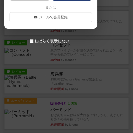
11分前
by うらまこ
または
レビュー
フリップ７
メールで会員登録
カードをめくるかパスをするかを決めてパスした
時のカード数字が得点になる...
23分前
by mob567
しばらく表示しない
レビュー
コンセプト
親のプレイヤーがお題を決めて限られたヒントの
中から他のプレイヤーに当て...
35分前
by mob567
レビュー
海兵隊
1988年にVictory Gamesが出版した
『Leathernec...
約1時間前
by Chaco
ルール/インスト
画像付き
充実
パーミッド
おばあちゃんは猫が大好きです!しかし、あまりに
も多くの猫を飼っているた...
約1時間前
by jurong