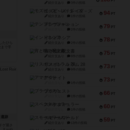
PT
紹介文あり
3件の投稿
モズビ－ズ・レイダ－ズ
94
PT
紹介文あり
1件の投稿
テンプテーション
79
PT
紹介文なし
2件の投稿
インドネシア
78
PT
したひら
紹介文あり
2件の投稿
枚まで手
宵と暁の呪文書
75
PT
紹介文あり
8件の投稿
リスボン・トラム 28
73
PT
紹介文あり
9件の投稿
アマナイト
73
PT
紹介文なし
1件の投稿
ブラヴェスト
66
PT
紹介文なし
1件の投稿
スペクタキュラー
60
PT
紹介文なし
1件の投稿
し遺跡
スモールワールド
59
PT
紹介文あり
13件の投稿
ドゲ屋さ
。まーや