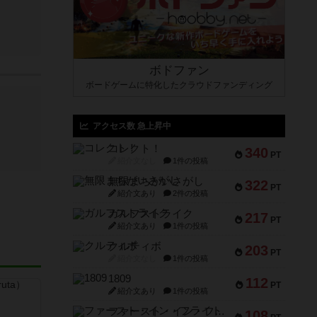
ボドファン
ボードゲームに特化したクラウドファンディング
アクセス数 急上昇中
コレクト！
340
PT
紹介文なし
1件の投稿
無限まちがいさがし
322
PT
紹介文あり
2件の投稿
ガルフストライク
217
PT
紹介文あり
1件の投稿
クルティボ
203
PT
紹介文なし
1件の投稿
1809
112
PT
紹介文あり
1件の投稿
ファースト・イン・フライト
108