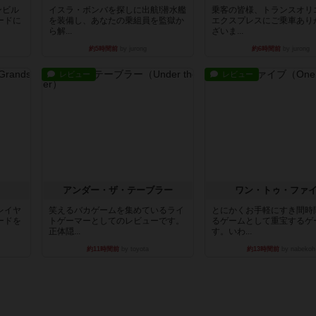
ンビル
イスラ・ボンバを探しに出航!潜水艦
乗客の皆様、トランスオリ
ードに
を装備し、あなたの乗組員を監獄か
エクスプレスにご乗車あり
ら解...
ざいま...
約5時間前
by jurong
約6時間前
by jurong
レビュー
レビュー
アンダー・ザ・テーブラー
ワン・トゥ・ファ
レイヤ
笑えるバカゲームを集めているライ
とにかくお手軽にすき間時
ードを
トゲーマーとしてのレビューです。
るゲームとして重宝するゲ
正体隠...
す。いわ...
約11時間前
by toyota
約13時間前
by nabekoh