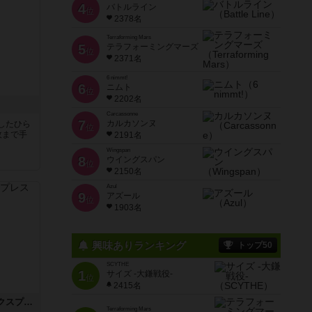
4
バトルライン
位
2378名
Terraforming Mars
5
テラフォーミングマーズ
位
2371名
6 nimmt!
6
ニムト
位
2202名
Carcassonne
7
カルカソンヌ
したひら
位
枚まで手
2191名
Wingspan
8
ウイングスパン
位
2150名
Azul
9
アズール
位
1903名
興味ありランキング
トップ50
SCYTHE
1
サイズ -大鎌戦役-
位
2415名
トランスオリエント・エクスプレス
Terraforming Mars