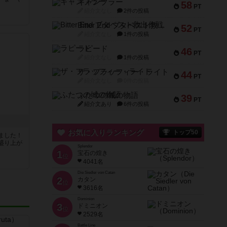
ギャンブラー
58
PT
紹介文なし
2件の投稿
Bitter End ブタペスト救出作戦
52
PT
紹介文なし
1件の投稿
ラピード
46
PT
紹介文なし
1件の投稿
ザ・フラッフィー・ライト
44
PT
紹介文なし
0件の投稿
ふたつの城の物語
39
PT
紹介文あり
6件の投稿
お気に入りランキング
トップ50
ました！
盛り上が
Splendor
1
宝石の煌き
位
4041名
Die Siedler von Catan
2
カタン
位
3616名
Dominion
3
ドミニオン
位
2529名
Battle Line