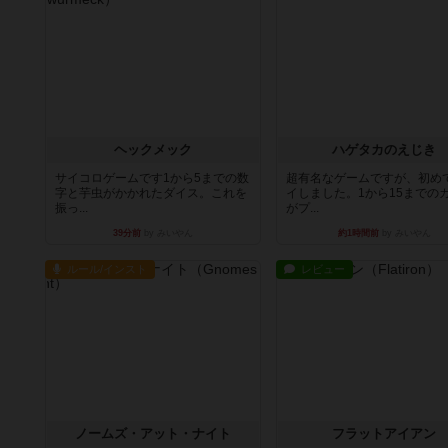
ヘックメック
ハゲタカのえじき
サイコロゲームです1から5までの数
超有名なゲームですが、初め
字と芋虫がかかれたダイス。これを
イしました。1から15までの
振っ...
がプ...
39分前
by みいやん
約1時間前
by みいやん
ルール/インスト
レビュー
ノームズ・アット・ナイト
フラットアイアン