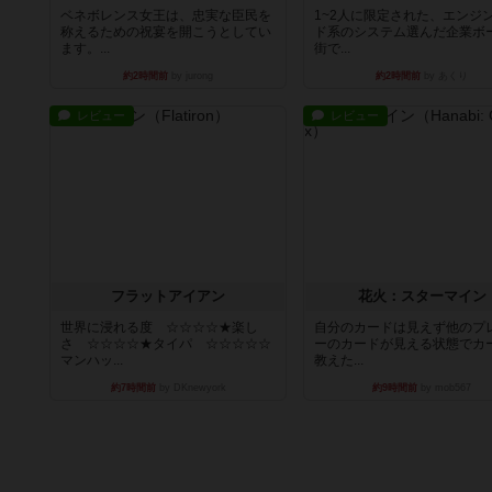
ベネボレンス女王は、忠実な臣民を
1~2人に限定された、エンジ
称えるための祝宴を開こうとしてい
ド系のシステム選んだ企業ボ
ます。...
街で...
約2時間前
by jurong
約2時間前
by あくり
レビュー
レビュー
フラットアイアン
花火：スターマイン
世界に浸れる度 ☆☆☆☆★楽し
自分のカードは見えず他のプ
さ ☆☆☆☆★タイパ ☆☆☆☆☆
ーのカードが見える状態でカ
マンハッ...
教えた...
約7時間前
by DKnewyork
約9時間前
by mob567