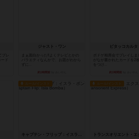
ジャスト・ワン
ピタッコカルタ
てプレ
まぁ面白かった‼️よくテレビとかの
ボドゲ相席会でプレイしま
カード
バラエティなんかで、お題がわから
がなが書かれたカードを2
ずに...
をつけ...
約1時間前
by みいやん
約1時間前
by みいやん
ルール/インスト
ルール/インスト
キャプテン・フリップ：イスラ・ボンバ