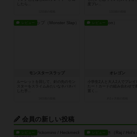
したら...
度プレ...
12日前
の投稿
12日前
の投稿
レビュー
レビュー
モンスタースラップ
オレゴン
ルーレットを回して、針の先のモン
小学生2人と大人2人でプレイ
スターをスライムみたいなネバネバ
たー！カードの組み合わせで
した手...
置く...
14日前
の投稿
約1ヶ月前
の投稿
会員の新しい投稿
レビュー
レビュー