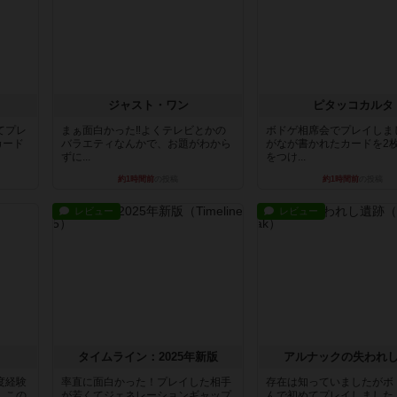
ジャスト・ワン
ピタッコカルタ
てプレ
まぁ面白かった‼️よくテレビとかの
ボドゲ相席会でプレイしま
カード
バラエティなんかで、お題がわから
がなが書かれたカードを2
ずに...
をつけ...
約1時間前
の投稿
約1時間前
の投稿
レビュー
レビュー
タイムライン：2025年新版
アルナックの失われ
度経験
率直に面白かった！プレイした相手
存在は知っていましたがボ
、この
が若くてジェネレーションギャップ
んで初めてプレイしました