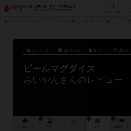
世界のボードゲームを楽しもう！
ボードゲーム専門の総合情報サイト
データベース
検
ボドゲーマTOP
ボードゲームの検索
ビールマグダイス
レビュー
3人～6人
20分前後
8歳～
2025
ビールマグダイス
みいやんさんのレビュー
1
1
2
ゲーム
トップ
画像
動画
レビュー
店舗/
カフェ