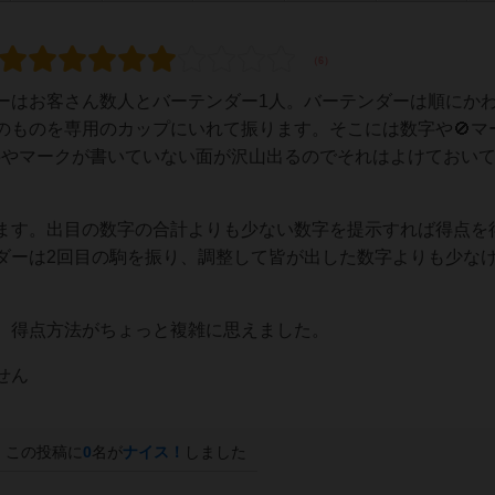
ーはお客さん数人とバーテンダー1人。バーテンダーは順にか
のものを専用のカップにいれて振ります。そこには数字や🚫マ
数字やマークが書いていない面が沢山出るのでそれはよけておい
ます。出目の数字の合計よりも少ない数字を提示すれば得点を
ダーは2回目の駒を振り、調整して皆が出した数字よりも少な
、得点方法がちょっと複雑に思えました。
せん
この投稿に
0
名が
ナイス！
しました