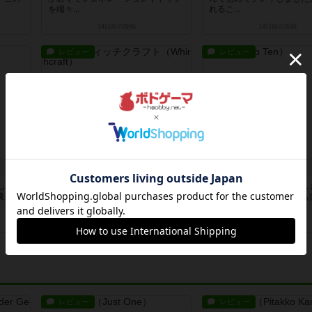
を端々...
れるこ...
14日前
の投稿
14日前
の投稿
レビュー
レビュー
ワーリング・ウィッチクラフト
トップテン
しまし
ボードゲーム屋さんでプレイしまし
ボドゲ会で初めてプレイし
農夫を
た！大人2名小学生2名でやりまし
パーティゲームです。まぁ
た。ま...
った盛...
約1ヶ月前
の投稿
約1ヶ月前
の投稿
レビュー
レビュー