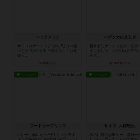
ヘックメック
ハゲタカのえじき
サイコロゲームです1から5までの数
超有名なゲームですが、初め
字と芋虫がかかれたダイス。これを
イしました。1から15までの
振っ...
がプ...
39分前
の投稿
約1時間前
の投稿
レビュー
レビュー
ブードゥープリンス
サイズ -大鎌戦役-
いやー、面白かった‼トリックテイ
本当に有名な重ゲー。是非一
キング色をはじめのプレイヤーが出
したいと思っていたのですが