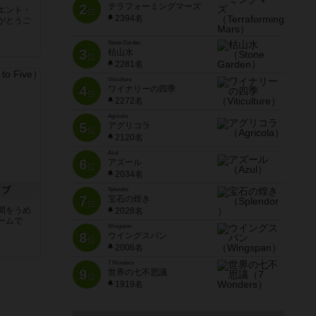
2
テラフォーミングマーズ
エント・
位
2394名
がとうご
Stone Garden
3
枯山水
位
2281名
Viticulture
4
ワイナリーの四季
位
2272名
Agricola
5
アグリコラ
位
2120名
Azul
6
アズール
位
2034名
イブ
Splendor
7
宝石の煌き
位
間をうめ
2028名
ームで
Wingspan
8
ウイングスパン
位
2006名
7 Wonders
9
世界の七不思議
位
1919名