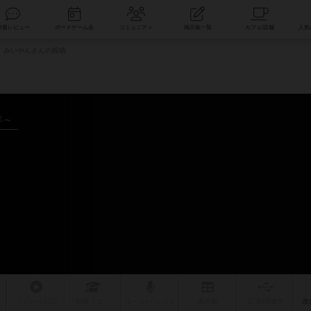
索
新着レビュー
ボードゲーム会
コミュニティ
掲示板一覧
みいやんさんの投稿
年～
リプレイ
日記
戦略
・コツ
ルール
/インスト
掲示板
拡張/関連
作
次