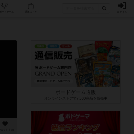
ログイン
カフェ/店舗
人気ボードゲーム
通販ストア
ボードゲーム通販
オンラインストアで7,500商品を販売中
のおすすめ