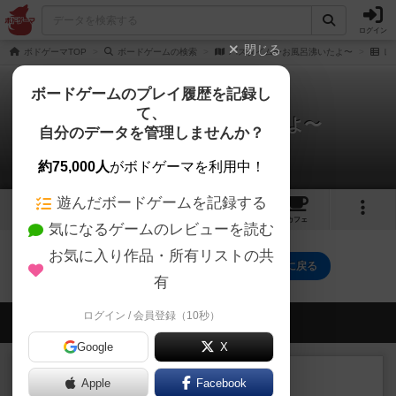
ログイン
閉じる
ボドゲーマTOP
ボードゲームの検索
バスタイム〜お風呂沸いたよ〜
レ
ボードゲームのプレイ履歴を記録し
て、
バスタイム〜お風呂沸いたよ〜
自分のデータを管理しませんか？
0件のレビュー
約75,000人
がボドゲーマを利用中！
遊んだボードゲームを記録する
1
1
1
トップ
画像
動画
レビュー
カフェ
気になるゲームのレビューを読む
お気に入り作品・所有リストの共
バスタイム〜お風呂沸いたよ〜のトップに戻る
有
ログイン / 会員登録（10秒）
会員の新しい投稿
Google
X
ルール/インスト
画像付き
充実
Apple
Facebook
マーケットフレッシュ