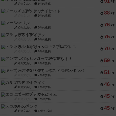
91
PT
紹介文あり
6件の投稿
ノームズ・アット・ナイト
88
PT
紹介文なし
1件の投稿
マーリン
76
PT
紹介文あり
6件の投稿
フラットアイアン
75
PT
紹介文なし
2件の投稿
トランスオリエント・エクスプレス
70
PT
紹介文なし
1件の投稿
アンブッシュ！：ムーブアウト！
59
PT
紹介文あり
1件の投稿
キャプテン・フリップ：イスラ・ボンバ
51
PT
紹介文なし
2件の投稿
ガルフストライク
46
PT
紹介文あり
1件の投稿
エコーズ・オブ・タイム
45
PT
紹介文なし
8件の投稿
スカルキング
45
PT
紹介文あり
12件の投稿