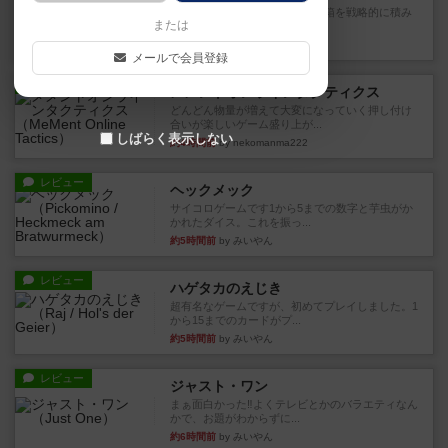
目的あなたの店先に農産物の木箱を戦略的に積み
または
重ねて在庫を最大化し、競合...
約3時間前
by jurong
メールで会員登録
レビュー
メメントオンラインタクティクス
どんどん物量が増えて大変になっていく押し付け
合いが楽しいゲーム盛り上が...
しばらく表示しない
約4時間前
by nekomanma222
レビュー
ヘックメック
サイコロゲームです1から5までの数字と芋虫がか
かれたダイス。これを振っ...
約5時間前
by みいやん
レビュー
ハゲタカのえじき
超有名なゲームですが、初めてプレイしました。1
から15までのカードがプ...
約5時間前
by みいやん
レビュー
ジャスト・ワン
まぁ面白かった‼️よくテレビとかのバラエティなん
かで、お題がわからずに...
約6時間前
by みいやん