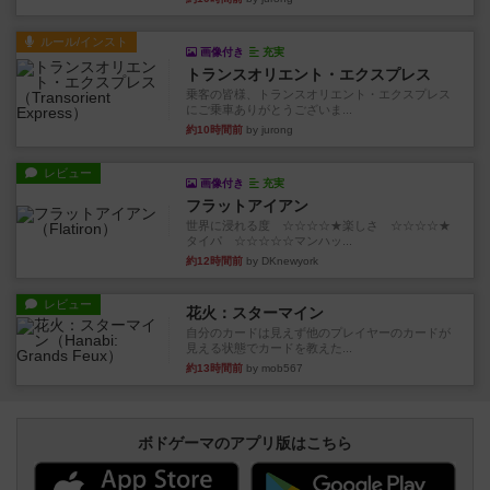
ルール/インスト
画像付き
充実
トランスオリエント・エクスプレス
乗客の皆様、トランスオリエント・エクスプレス
にご乗車ありがとうございま...
約10時間前
by jurong
レビュー
画像付き
充実
フラットアイアン
世界に浸れる度 ☆☆☆☆★楽しさ ☆☆☆☆★
タイパ ☆☆☆☆☆マンハッ...
約12時間前
by DKnewyork
レビュー
花火：スターマイン
自分のカードは見えず他のプレイヤーのカードが
見える状態でカードを教えた...
約13時間前
by mob567
ボドゲーマのアプリ版はこちら