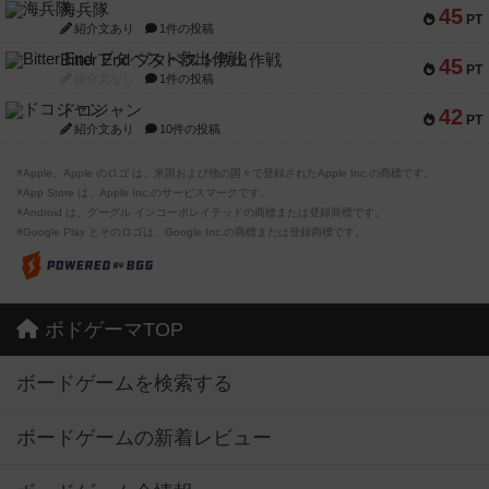
海兵隊
45
PT
紹介文あり
1件の投稿
Bitter End ブタペスト救出作戦
45
PT
紹介文なし
1件の投稿
ドコジャン
42
PT
紹介文あり
10件の投稿
※Apple、Apple のロゴ は、米国および他の国々で登録されたApple Inc.の商標です。
※App Store は、Apple Inc.のサービスマークです。
※Android は、グーグル インコーポレイテッドの商標または登録商標です。
※Google Play とそのロゴは、Google Inc.の商標または登録商標です。
ボドゲーマTOP
ボードゲームを検索する
ボードゲームの新着レビュー