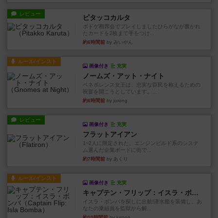
レビュー
ピタッコカルタ
ボドゲ相席会でプレイしましたひらがなが書かれ
たカードを2枚まで手をつけ...
約6時間前
by みいやん
ルール/インスト
画像付き
充実
ノームズ・アット・ナイト
ベネボレンス女王は、忠実な臣民を称えるための
祝宴を開こうとしています。...
約6時間前
by jurong
レビュー
画像付き
充実
フラットアイアン
1~2人に限定された、エンジンビルド系のシステ
ム選んだ企業ボードに街で...
約7時間前
by あくり
ルール/インスト
画像付き
充実
キャプテン・フリップ：イスラ・ボンバ
イスラ・ボンバを探しに出航!潜水艦を装備し、あ
なたの乗組員を監獄から解...
約10時間前
by jurong