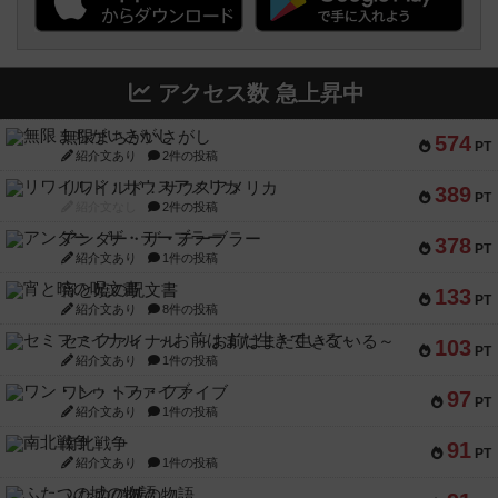
アクセス数 急上昇中
無限まちがいさがし
574
PT
紹介文あり
2件の投稿
リワイルド：サウスアメリカ
389
PT
紹介文なし
2件の投稿
アンダー・ザ・テーブラー
378
PT
紹介文あり
1件の投稿
宵と暁の呪文書
133
PT
紹介文あり
8件の投稿
セミファイナル ～お前はまだ生きている～
103
PT
紹介文あり
1件の投稿
ワン・トゥ・ファイブ
97
PT
紹介文あり
1件の投稿
南北戦争
91
PT
紹介文あり
1件の投稿
ふたつの城の物語