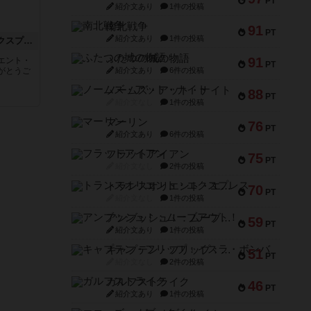
PT
紹介文あり
1件の投稿
南北戦争
91
PT
紹介文あり
1件の投稿
トランスオリエント・エクスプレス
ふたつの城の物語
91
エント・
PT
がとうご
紹介文あり
6件の投稿
ノームズ・アット・ナイト
88
PT
紹介文なし
1件の投稿
マーリン
76
PT
紹介文あり
6件の投稿
フラットアイアン
75
PT
紹介文なし
2件の投稿
トランスオリエント・エクスプレス
70
PT
紹介文なし
1件の投稿
アンブッシュ！：ムーブアウト！
59
PT
紹介文あり
1件の投稿
キャプテン・フリップ：イスラ・ボンバ
51
PT
紹介文なし
2件の投稿
ガルフストライク
46
PT
紹介文あり
1件の投稿