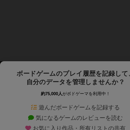
ボードゲームのプレイ履歴を記録して
自分のデータを管理しませんか？
約75,000人
がボドゲーマを利用中！
ボドゲーマTOP
ボードゲーム通販
遊んだボードゲームを記録する
気になるゲームのレビューを読む
ボードゲームを検索する
新作・再入荷情報
お気に入り作品・所有リストの共有
ボードゲームの新着レビュー
定番ボードゲームの通販