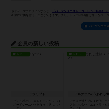
ボドゲーマにログインすると、
「バーゲンクエスト：ゴーレム（拡張）（Bargain 
画像に評価を付けることができます。また、トップ6の画像は様々なペー
バーゲンクエ
会員の新しい投稿
レビュー
レビュー
デクリプト
アルナックの失われし
プレイ感がしっかりしてるから、超
アナログ対人プレイ数回。ク
ボードゲームやったなって感じ。パ
ア先生の名作「エルドラドを
ーティ...
て」にあ...