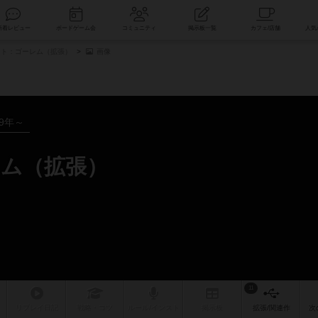
索
新着レビュー
ボードゲーム会
コミュニティ
掲示板一覧
ト：ゴーレム（拡張）
画像
19年～
ム（拡張）
11
リプレイ
日記
戦略
・コツ
ルール
/インスト
掲示板
拡張/関連
作
次