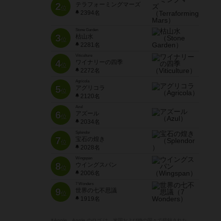
2
テラフォーミングマーズ
位
2394名
Stone Garden
3
枯山水
位
2281名
Viticulture
4
ワイナリーの四季
位
2272名
Agricola
5
アグリコラ
位
2120名
Azul
6
アズール
位
2034名
Splendor
7
宝石の煌き
位
2028名
Wingspan
8
ウイングスパン
位
2006名
7 Wonders
9
世界の七不思議
位
1919名
※Apple、Apple のロゴ は、米国および他の国々で登録された