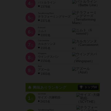
4
バトルライン
位
2378名
Terraforming Mars
5
テラフォーミングマーズ
位
2371名
6 nimmt!
6
ニムト
位
2202名
Carcassonne
7
カルカソンヌ
位
2191名
Wingspan
8
ウイングスパン
位
2150名
Azul
9
アズール
位
1903名
興味ありランキング
トップ50
SCYTHE
1
サイズ -大鎌戦役-
位
2415名
Terraforming Mars