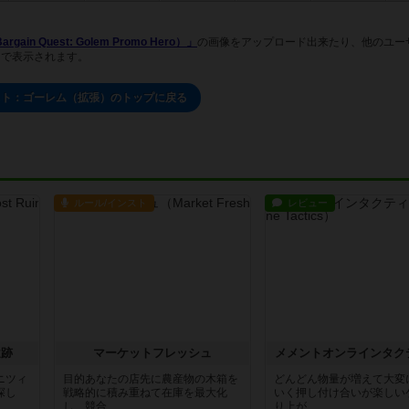
Quest: Golem Promo Hero）」
の画像をアップロード出来たり、他のユー
ジで表示されます。
スト：ゴーレム（拡張）のトップに戻る
ルール/インスト
レビュー
遺跡
マーケットフレッシュ
メメントオンラインタク
ニツィ
目的あなたの店先に農産物の木箱を
どんどん物量が増えて大変
探し
戦略的に積み重ねて在庫を最大化
いく押し付け合いが楽しい
し、競合...
り上が...