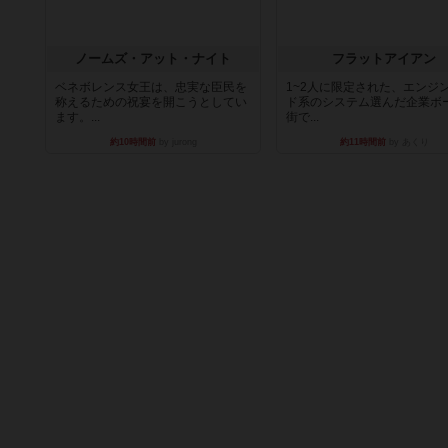
ノームズ・アット・ナイト
フラットアイアン
ベネボレンス女王は、忠実な臣民を
1~2人に限定された、エンジ
称えるための祝宴を開こうとしてい
ド系のシステム選んだ企業ボ
ます。...
街で...
約10時間前
by jurong
約11時間前
by あくり