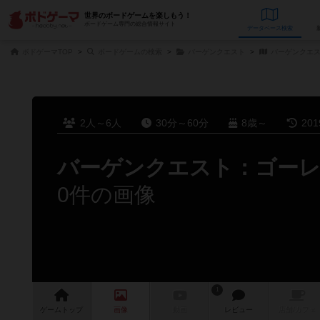
世界のボードゲームを楽しもう！
ボードゲーム専門の総合情報サイト
データベース
検
ボドゲーマTOP
ボードゲームの検索
バーゲンクエスト
バーゲンクエス
2人～6人
30分～60分
8歳～
20
バーゲンクエスト：ゴーレ
0件の画像
1
ゲーム
トップ
画像
動画
レビュー
店舗/
カフェ