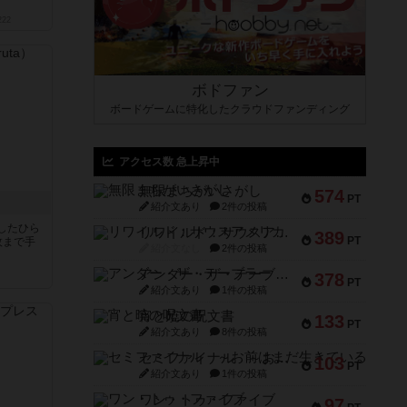
222
ボドファン
ボードゲームに特化したクラウドファンディング
アクセス数 急上昇中
無限まちがいさがし
574
PT
紹介文あり
2件の投稿
したひら
リワイルド：サウスアメリカ
389
PT
枚まで手
紹介文なし
2件の投稿
アンダー・ザ・テーブラー
378
PT
紹介文あり
1件の投稿
宵と暁の呪文書
133
PT
紹介文あり
8件の投稿
セミファイナル ～お前はまだ生きている～
103
PT
紹介文あり
1件の投稿
ワン・トゥ・ファイブ
97