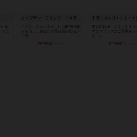
キャプテン・フリップ：イスラ・ボンバ
ンビル
イスラ・ボンバを探しに出航!潜水艦
乗客の皆様、トランスオリ
ードに
を装備し、あなたの乗組員を監獄か
エクスプレスにご乗車あり
ら解...
ざいま...
約14時間前
by jurong
約14時間前
by jurong