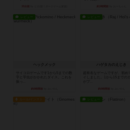
39分前
by ヒロ(新！ボードゲーム家族)
約3時間前
by おーちゃん
レビュー
レビュー
ヘックメック
ハゲタカのえじき
サイコロゲームです1から5までの数
超有名なゲームですが、初め
字と芋虫がかかれたダイス。これを
イしました。1から15までの
振っ...
がプ...
約9時間前
by みいやん
約9時間前
by みいやん
ルール/インスト
レビュー