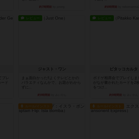
約7時間前
by jurong
約8時間前
by nekomanma
レビュー
レビュー
ジャスト・ワン
ピタッコカルタ
てプレ
まぁ面白かった‼️よくテレビとかの
ボドゲ相席会でプレイしま
カード
バラエティなんかで、お題がわから
がなが書かれたカードを2
ずに...
をつけ...
約9時間前
by みいやん
約9時間前
by みいやん
ルール/インスト
ルール/インスト