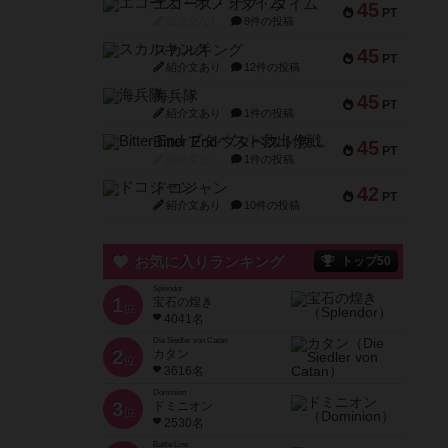
エコーズ・オブ・タイム
45
PT
紹介文なし
8件の投稿
スカルキング
45
PT
紹介文あり
12件の投稿
海兵隊
45
PT
紹介文あり
1件の投稿
Bitter End ブタペスト救出作戦
45
PT
紹介文なし
1件の投稿
ドコジャン
42
PT
紹介文あり
10件の投稿
お気に入りランキング
トップ50
Splendor
1
宝石の煌き
位
4041名
Die Siedler von Catan
2
カタン
位
3616名
Dominion
3
ドミニオン
位
2530名
Battle Line