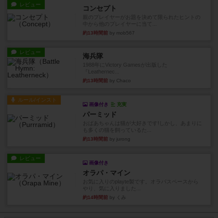
レビュー
コンセプト
親のプレイヤーがお題を決めて限られたヒントの
中から他のプレイヤーに当て...
約13時間前
by mob567
レビュー
海兵隊
1988年にVictory Gamesが出版した
『Leathernec...
約13時間前
by Chaco
ルール/インスト
画像付き
充実
パーミッド
おばあちゃんは猫が大好きです!しかし、あまりに
も多くの猫を飼っているた...
約13時間前
by jurong
レビュー
画像付き
オラパ・マイン
お気に入りのplayte製です。オラパスペースから
やり、気に入りました...
約14時間前
by くみ