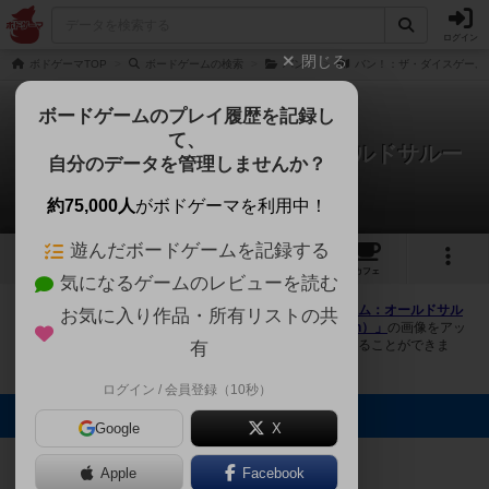
ログイン
閉じる
ボドゲーマTOP
ボードゲームの検索
バン！
バン！：ザ・ダイスゲーム：
ボードゲームのプレイ履歴を記録し
て、
バン！：ザ・ダイスゲーム：オールドサルー
自分のデータを管理しませんか？
ン / 西部の古酒場
3件の画像
約75,000人
がボドゲーマを利用中！
遊んだボードゲームを記録する
3
1
2
トップ
画像
動画
レビュー
カフェ
気になるゲームのレビューを読む
ボドゲーマにログインすると、
「バン！：ザ・ダイスゲーム：オールドサル
お気に入り作品・所有リストの共
ーン / 西部の古酒場（BANG! The Dice Game: Old Saloon）」
の画像をアッ
プロード出来たり、他のユーザーの投稿画像に評価を付けることができま
有
す。また、トップ6の画像は様々なページで表示されます。
ログイン / 会員登録（10秒）
トップに表示される画像
Google
X
オグランド
（Oguland）
まつなが
まつなが
Apple
Facebook