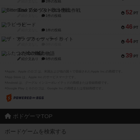
紹介文なし
2件の投稿
Bitter End ブタペスト救出作戦
52
PT
紹介文なし
1件の投稿
ラピード
46
PT
紹介文なし
1件の投稿
ザ・フラッフィー・ライト
44
PT
紹介文なし
0件の投稿
ふたつの城の物語
39
PT
紹介文あり
6件の投稿
※Apple、Apple のロゴ は、米国および他の国々で登録されたApple Inc.の商標です。
※App Store は、Apple Inc.のサービスマークです。
※Android は、グーグル インコーポレイテッドの商標または登録商標です。
※Google Play とそのロゴは、Google Inc.の商標または登録商標です。
ボドゲーマTOP
ボードゲームを検索する