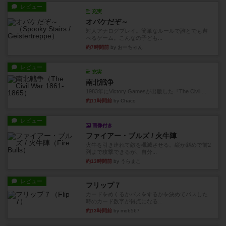
レビュー
充実
オバケだぞ～
対人アナログプレイ。簡単なルールで誰とでも遊
べるゲーム。こんなの子ども...
約7時間前
by おーちゃん
レビュー
充実
南北戦争
1983年にVictory Gamesが出版した『The Civil ...
約11時間前
by Chaco
レビュー
画像付き
ファイアー・ブルズ / 火牛陣
火牛を引き連れて敵を殲滅させる。縦か斜めで前2
列まで攻撃できるが、自分...
約13時間前
by うらまこ
レビュー
フリップ７
カードをめくるかパスをするかを決めてパスした
時のカード数字が得点になる...
約13時間前
by mob567