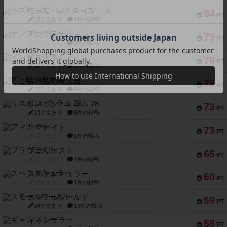
モズビ－ズ・レイダ－ズ
94
PT
紹介文あり
1件の投稿
テンプテーション
79
PT
紹介文なし
2件の投稿
インドネシア
78
PT
紹介文あり
2件の投稿
宵と暁の呪文書
75
PT
紹介文あり
8件の投稿
リスボン・トラム 28
73
PT
紹介文あり
9件の投稿
アマナイト
73
PT
紹介文なし
1件の投稿
ブラヴェスト
66
PT
紹介文なし
1件の投稿
スペクタキュラー
60
PT
紹介文なし
1件の投稿
スモールワールド
59
PT
紹介文あり
13件の投稿
ギャンブラー
58
PT