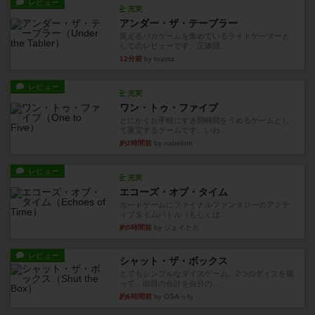
レビュー
充実
アンダー・ザ・テーブラー
笑えるバカゲームを集めているライトゲーマーと
してのレビューです。正体隠...
12分前
by toyota
レビュー
充実
ワン・トゥ・ファイブ
とにかくお手軽にすき間時間をうめるゲームとし
て重宝するゲームです。いわ...
約2時間前
by nabekoh
レビュー
充実
エコーズ・オブ・タイム
カードゲームにファイナルファンタジーのアクテ
ィブタイムバトル（もしくは...
約5時間前
by ジェイとと
レビュー
シャット・ザ・ボックス
とてもシンプルなダイスゲーム。2つのダイスを振
って、出目の合計を自分の...
約6時間前
by OSAっち