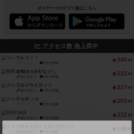
ボドゲーマのアプリ版はこちら
アクセス数 急上昇中
コレクト！
340
PT
紹介文なし
1件の投稿
無限まちがいさがし
322
PT
紹介文あり
2件の投稿
ガルフストライク
217
PT
紹介文あり
1件の投稿
クルティボ
203
PT
紹介文なし
1件の投稿
1809
112
PT
紹介文あり
1件の投稿
ファースト・イン・フライト
108
PT
紹介文あり
3件の投稿