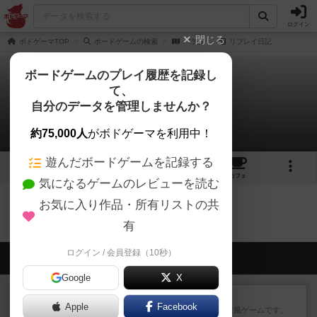
ログイン
閉じる
ボドゲーマTOP
ボードゲームの検索
バラダ
リプレイ日記
ボードゲームのプレイ履歴を記録し
て、
バラダ
自分のデータを管理しませんか？
0件のリプレイ日記
約75,000人
がボドゲーマを利用中！
遊んだボードゲームを記録する
1
1
1
トップ
画像
動画
レビュー
カフェ
気になるゲームのレビューを読む
お気に入り作品・所有リストの共
バラダのトップに戻る
有
ログイン / 会員登録（10秒）
会員の新しい投稿
Google
X
レビュー
ジンラミー
Apple
Facebook
トランプで遊べる2人対戦の麻雀風ゲームです。