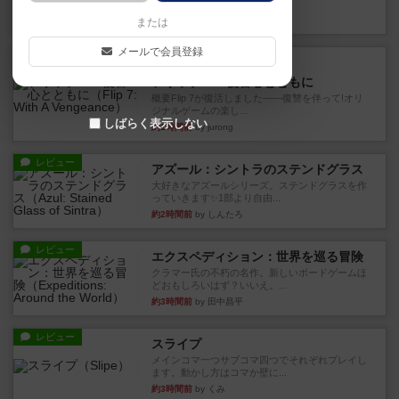
10枚の手札で、同じスーツ...
約1時間前
by OSAっち
または
メールで会員登録
ルール/インスト
画像付き
充実
フリップ７：復讐心とともに
概要Flip 7が復活しました――復讐を伴って!オリ
ジナルゲームの楽し...
しばらく表示しない
約1時間前
by jurong
レビュー
アズール：シントラのステンドグラス
大好きなアズールシリーズ。ステンドグラスを作
っていきます✨1部より自由...
約2時間前
by しんたろ
レビュー
エクスペディション：世界を巡る冒険
クラマー氏の不朽の名作。新しいボードゲームほ
どおもしろいはず？いいえ。...
約3時間前
by 田中昌平
レビュー
スライプ
メインコマ一つサブコマ四つでそれぞれプレイし
ます。動かし方はコマか壁に...
約3時間前
by くみ