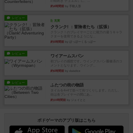
の煌めき デュエル』に、...
約4時間前
by 手動人形
レビュー
充実
クランク! ：冒険者たち（拡張）
クランク！のプレイヤーごとに能力の違うキャラ
クターを使用できるようにな...
約5時間前
by ぽっぽーくるっぽー
レビュー
ワイアームスパン
初プレイの感想です。ウイングスパン履修済のコ
メントとなります。ウイング...
約6時間前
by daisdice
レビュー
ふたつの街の物語
タイルを4×4で並べて街づくりします。ただし、
街は各プレイヤーの間にあ...
約10時間前
by ジェイとと
ボドゲーマのアプリ版はこちら