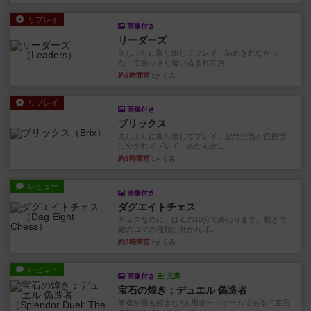
リプレイ
画像付き
リーダーズ
久しぶりに取り出してプレイ。詰めきれなかっ
た…であっさり追い込まれて負...
約3時間前
by くみ
リプレイ
画像付き
ブリックス
久しぶりに取り出してプレイ。記号担当と色担当
に分かれてプレイ。あかんか...
約3時間前
by くみ
レビュー
画像付き
ダグエイトチェス
チェスなのに、ほんの10分で終わります。動きで
敵のコマの種類が分かれば...
約3時間前
by くみ
レビュー
画像付き
充実
宝石の煌き：デュエル 偽造者
筆者が最も好きな2人用ボードゲームである『宝石