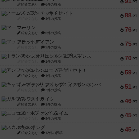
91
PT
紹介文あり
6件の投稿
ノームズ・アット・ナイト
88
PT
紹介文なし
1件の投稿
マーリン
76
PT
紹介文あり
6件の投稿
フラットアイアン
75
PT
紹介文なし
2件の投稿
トランスオリエント・エクスプレス
70
PT
紹介文なし
1件の投稿
アンブッシュ！：ムーブアウト！
59
PT
紹介文あり
1件の投稿
キャプテン・フリップ：イスラ・ボンバ
51
PT
紹介文なし
2件の投稿
ガルフストライク
46
PT
紹介文あり
1件の投稿
エコーズ・オブ・タイム
45
PT
紹介文なし
8件の投稿
スカルキング
45
PT
紹介文あり
12件の投稿