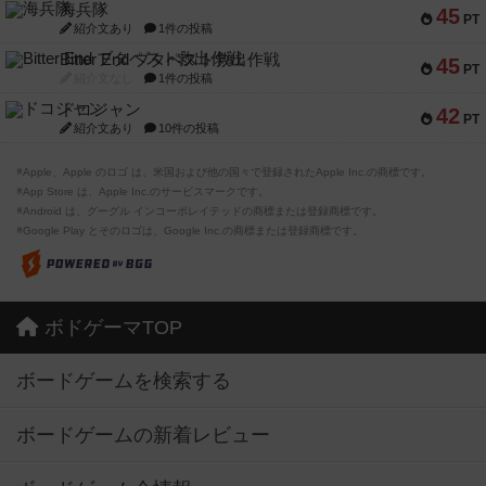
海兵隊
45
PT
紹介文あり
1件の投稿
Bitter End ブタペスト救出作戦
45
PT
紹介文なし
1件の投稿
ドコジャン
42
PT
紹介文あり
10件の投稿
※Apple、Apple のロゴ は、米国および他の国々で登録されたApple Inc.の商標です。
※App Store は、Apple Inc.のサービスマークです。
※Android は、グーグル インコーポレイテッドの商標または登録商標です。
※Google Play とそのロゴは、Google Inc.の商標または登録商標です。
ボドゲーマTOP
ボードゲームを検索する
ボードゲームの新着レビュー