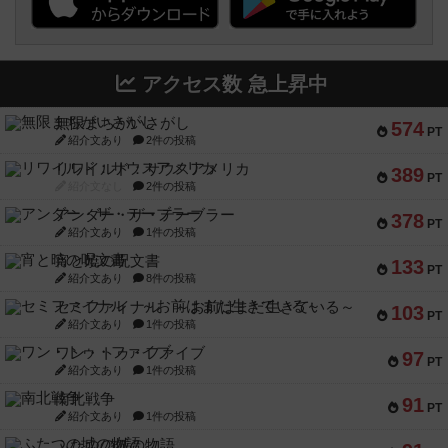
アクセス数 急上昇中
無限まちがいさがし
574
PT
紹介文あり
2件の投稿
リワイルド：サウスアメリカ
389
PT
紹介文なし
2件の投稿
アンダー・ザ・テーブラー
378
PT
紹介文あり
1件の投稿
宵と暁の呪文書
133
PT
紹介文あり
8件の投稿
セミファイナル ～お前はまだ生きている～
103
PT
紹介文あり
1件の投稿
ワン・トゥ・ファイブ
97
PT
紹介文あり
1件の投稿
南北戦争
91
PT
紹介文あり
1件の投稿
ふたつの城の物語