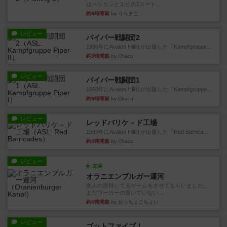
はペリカンとエビの2スート...
約3時間前
by うらまこ
レビュー
パイパー戦闘団2
1996年にAvalon Hill社が出版した『Kampfgruppe...
約3時間前
by Chaco
レビュー
パイパー戦闘団1
1993年にAvalon Hill社が出版した『Kampfgruppe...
約3時間前
by Chaco
レビュー
レッドバリケ－ド工場
1989年にAvalon Hill社が出版した『Red Barrica...
約4時間前
by Chaco
レビュー
充実
オラニエンブルガー運河
友人の所持してるゲームをさせてもらいました。
まだワーカーの置いていない...
約4時間前
by おっちょこちょい
レビュー
ゴットファイブ！