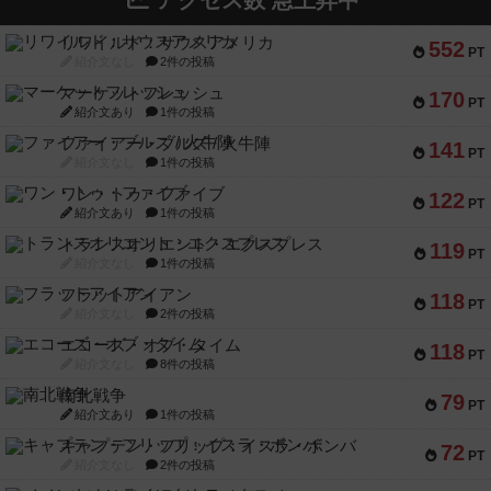
アクセス数 急上昇中
リワイルド：サウスアメリカ
552
PT
紹介文なし
2件の投稿
マーケットフレッシュ
170
PT
紹介文あり
1件の投稿
ファイアー・ブルズ / 火牛陣
141
PT
紹介文なし
1件の投稿
ワン・トゥ・ファイブ
122
PT
紹介文あり
1件の投稿
トランスオリエント・エクスプレス
119
PT
紹介文なし
1件の投稿
フラットアイアン
118
PT
紹介文なし
2件の投稿
エコーズ・オブ・タイム
118
PT
紹介文なし
8件の投稿
南北戦争
79
PT
紹介文あり
1件の投稿
キャプテン・フリップ：イスラ・ボンバ
72
PT
紹介文なし
2件の投稿