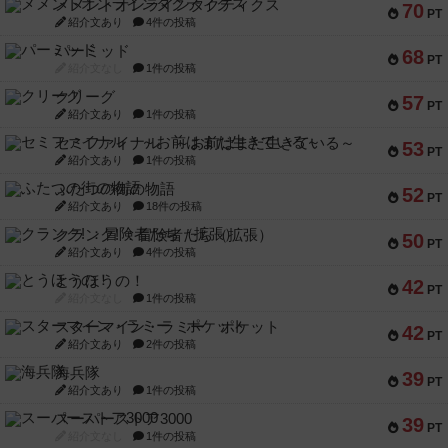
メメントオンラインタクティクス
70
PT
紹介文あり
4件の投稿
パーミッド
68
PT
紹介文なし
1件の投稿
クリーグ
57
PT
紹介文あり
1件の投稿
セミファイナル ～お前はまだ生きている～
53
PT
紹介文あり
1件の投稿
ふたつの街の物語
52
PT
紹介文あり
18件の投稿
クランク! ：冒険者たち（拡張）
50
PT
紹介文あり
4件の投稿
とうほうの！
42
PT
紹介文なし
1件の投稿
スターマイン・ラミー ポケット
42
PT
紹介文あり
2件の投稿
海兵隊
39
PT
紹介文あり
1件の投稿
スーパーストア3000
39
PT
紹介文なし
1件の投稿