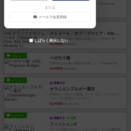
1987年にAvalon Hill社が出版した『Hedgerow
または
He...
約2時間前
by Chaco
メールで会員登録
レビュー
充実
ストリート・オブ・ファイア：ASLデラックスモジュール1
1985年にAvalon Hill社が出版した『Streets of ...
しばらく表示しない
約2時間前
by Chaco
レビュー
ペガサス橋
1997年にAvalon Hill社が出版した『Pegasus Bri...
約2時間前
by Chaco
レビュー
画像付き
オラニエンブルガー運河
存在をうっすらと認識していたけど、セールやっ
てて、2人専用でワカプレと...
約3時間前
by みいやん
レビュー
画像付き
充実
フィッシェン2
ゲームの流れはフィッシェンだが、ゲーム開始時