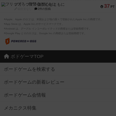
フリップ７：復讐心とともに
37
PT
紹介文なし
2件の投稿
※Apple、Apple のロゴ は、米国および他の国々で登録されたApple Inc.の商標です。
※App Store は、Apple Inc.のサービスマークです。
※Android は、グーグル インコーポレイテッドの商標または登録商標です。
※Google Play とそのロゴは、Google Inc.の商標または登録商標です。
ボドゲーマTOP
ボードゲームを検索する
ボードゲームの新着レビュー
ボードゲーム会情報
メカニクス特集