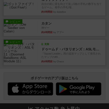
自分の前に背を向けて並ぶ5枚の手札の数字を当て
るゲーム。相手の手札/場...
約5時間前
by daisdice
レビュー
カタン
神ゲー
約6時間前
by アプー
レビュー
充実
ドゥームド・バタリオンズ：ASLモジュール11
『Squad Leader』用の追加マップとして発売され
たマップの#9...
約6時間前
by Chaco
ボドゲーマのアプリ版はこちら