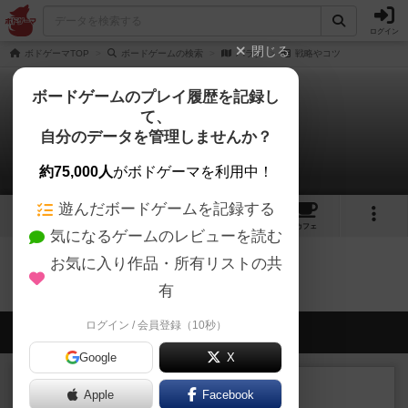
ログイン
閉じる
ボドゲーマTOP
ボードゲームの検索
バラダ
戦略やコツ
ボードゲームのプレイ履歴を記録し
て、
バラダ
自分のデータを管理しませんか？
0件の戦略やコツ
約75,000人
がボドゲーマを利用中！
遊んだボードゲームを記録する
1
1
1
トップ
画像
動画
レビュー
カフェ
気になるゲームのレビューを読む
お気に入り作品・所有リストの共
バラダのトップに戻る
有
ログイン / 会員登録（10秒）
会員の新しい投稿
Google
X
レビュー
充実
Apple
Facebook
ヘッジロウ・ヘル