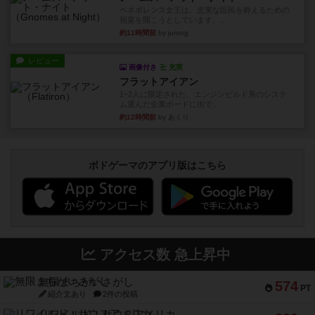
ベネボレンス女王は、忠実な臣民を称えるための
祝宴を開こうとしています。...
約11時間前
by jurong
レビュー
画像付き
充実
フラットアイアン
1~2人に限定された、エンジンビルド系のシステ
ム選んだ企業ボードに街で...
約12時間前
by あくり
ボドゲーマのアプリ版はこちら
アクセス数 急上昇中
無限まちがいさがし
574
PT
紹介文あり
2件の投稿
リワイルド：サウスアメリカ