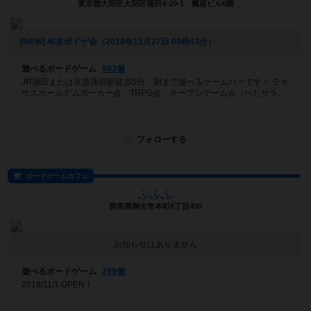
東京都大田区大田区蒲田4-29-1 楓葵ビル6階
[NEW] 年末ボドゲ会（2019年11月27日 00時43分）
遊べるボードゲーム
983個
JR蒲田または京急蒲田駅徒歩5分。朝まで遊べるゲームバーです！ テキ
サスホールデムポーカー会、TRPG会、オープンゲーム会（ぺたサラ...
フォローする
ボードゲームカフェ
ふふふ
群馬県桐生市本町6丁目400
お知らせはありません
遊べるボードゲーム
759個
2019/11/1 OPEN！