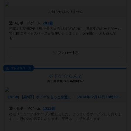
お知らせはありません
遊べるボードゲーム
283個
柏駅より徒歩2分！県下最大級のTSUTAYA内に、世界中のボードゲーム
で自由に遊べるスペースが誕生いたしました。5時間たっぷり遊んで
も...
フォローする
プレイスペース
ボドゲ☆らんど
富山県富山市牛島新町3-7
[NEW] 【第5回】ボドゲをもっと身近に！（2018年12月12日 18時20分）
遊べるボードゲーム
1311個
移転リニューアルオープン致しました。ひっそりとオープンしておりま
す。土日のみの営業になります。平日は、ご予約承ります。