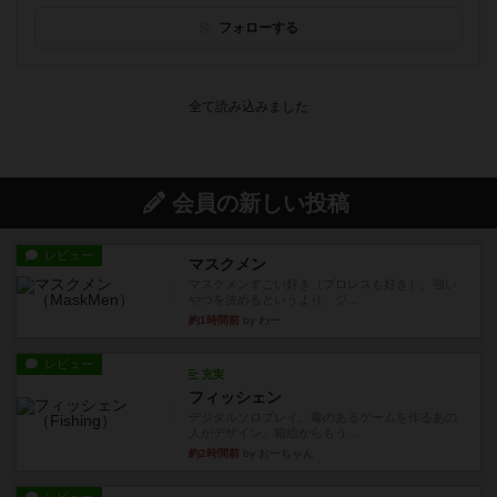
フォローする
会員の新しい投稿
レビュー
マスクメン
マスクメンすごい好き（プロレスも好き）。強い
やつを決めるというより、ジ...
約1時間前
by わー
レビュー
充実
フィッシェン
デジタルソロプレイ。毒のあるゲームを作るあの
人がデザイン。箱絵からもう...
約2時間前
by おーちゃん
レビュー
ナンジャモンジャ・ミドリ
私は吃音を持っているのですが、友達と集まって
このゲームをした際、3ゲー...