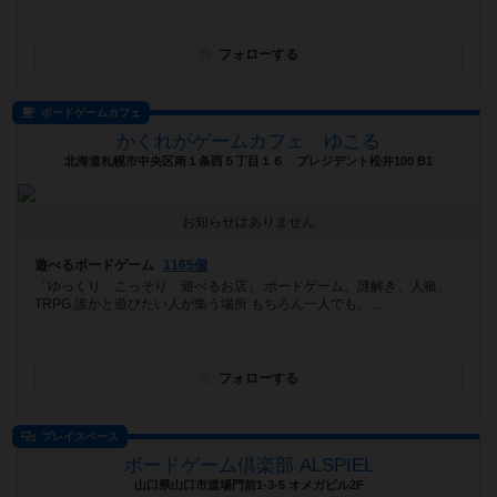
フォローする
ボードゲームカフェ
かくれがゲームカフェ ゆこる
北海道札幌市中央区南１条西５丁目１６ プレジデント松井100 B1
お知らせはありません
遊べるボードゲーム
1165個
「ゆっくり こっそり 遊べるお店」 ボードゲーム、謎解き、人狼、
TRPG 誰かと遊びたい人が集う場所 もちろん一人でも、...
フォローする
プレイスペース
ボードゲーム倶楽部 ALSPIEL
山口県山口市道場門前1-3-5 オメガビル2F