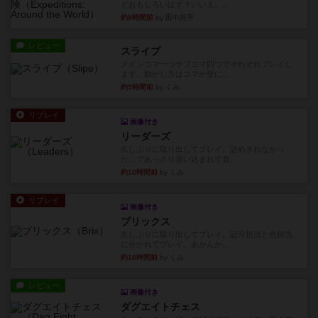
レビュー
スライプ
メインコマ一つサブコマ四つでそれぞれプレイし
ます。動かし方はコマか壁に...
約9時間前
by くみ
リプレイ
画像付き
リーダーズ
久しぶりに取り出してプレイ。詰めきれなかっ
た…であっさり追い込まれて負...
約10時間前
by くみ
リプレイ
画像付き
ブリックス
久しぶりに取り出してプレイ。記号担当と色担当
に分かれてプレイ。あかんか...
約10時間前
by くみ
レビュー
画像付き
ダグエイトチェス
チェスなのに、ほんの10分で終わります。動きで
敵のコマの種類が分かれば...
約10時間前
by くみ