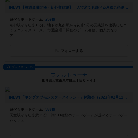
[NEW] 【毎週金曜開催・初心者歓迎】一人で来ても遊べる京都九条湯金曜ボードゲーム会（2023年03月23日 21時37分）
遊べるボードゲーム
259個
京都駅から徒歩15分、地下鉄九条駅から徒歩5分の元銭湯を改装したコ
ミュニティスペース。 毎週金曜日開催のゲーム会他、個人的なボード
ゲ...
フォローする
プレイスペース
フォルトゥーナ
山形県天童市東本町三丁目６－４１
[NEW] 「キングオブモンスターアイランド」体験会（2023年02月11日 17時29分）
遊べるボードゲーム
588個
天童駅から徒歩約15分 約400種類のボードゲームが遊べるボードゲー
ムカフェ