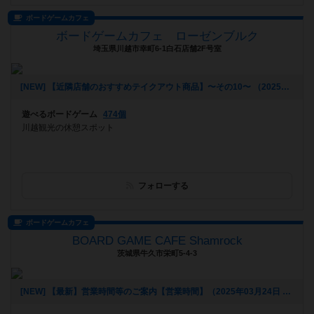
ボードゲームカフェ
ボードゲームカフェ ローゼンブルク
埼玉県川越市幸町6-1白石店舗2F号室
[NEW] 【近隣店舗のおすすめテイクアウト商品】〜その10〜 （2025年07月11日 15時03分）
遊べるボードゲーム
474個
川越観光の休憩スポット
フォローする
ボードゲームカフェ
BOARD GAME CAFE Shamrock
茨城県牛久市栄町5-4-3
[NEW] 【最新】営業時間等のご案内【営業時間】（2025年03月24日 13時02分）