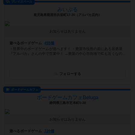
プレイスペース
みいぷる
鹿児島県鹿屋市共栄町17-20（アルパカ店内）
お知らせはありません
遊べるボードゲーム
455個
・世界中のボードゲームが遊べます！ ・鹿屋市役所の前にある居酒屋
『アルパカ』さんの中で営業中！ →鹿屋の中心市街地でICも近くなの...
フォローする
ボードゲームカフェ
ボードゲームカフェBeluga
静岡県三島市芝本町5-20
お知らせはありません
遊べるボードゲーム
720個