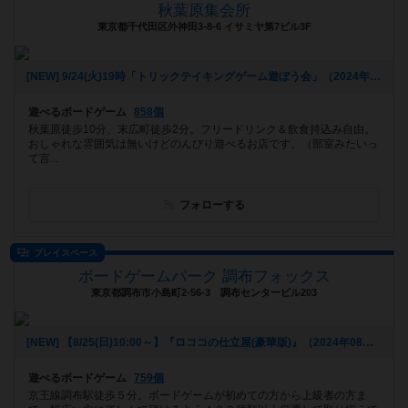
秋葉原集会所
東京都千代田区外神田3-8-6 イサミヤ第7ビル3F
[NEW] 9/24(火)19時「トリックテイキングゲーム遊ぼう会」（2024年08月26日 17時22分）
遊べるボードゲーム
858個
秋葉原徒歩10分、末広町徒歩2分。フリードリンク＆飲食持込み自由。
おしゃれな雰囲気は無いけどのんびり遊べるお店です。（部室みたいっ
て言...
フォローする
プレイスペース
ボードゲームパーク 調布フォックス
東京都調布市小島町2-56-3 調布センタービル203
[NEW] 【8/25(日)10:00～】『ロココの仕立屋(豪華版)』（2024年08月24日 17時44分）
遊べるボードゲーム
759個
京王線調布駅徒歩５分。ボードゲームが初めての方から上級者の方ま