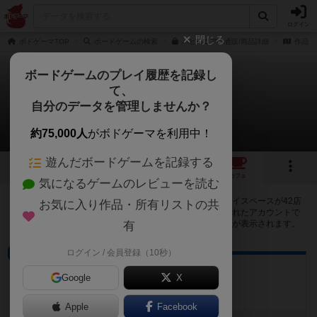
ログイン
閉じる
ボドゲーマTOP
ボードゲームの検索
バビロニアの通販/商品詳細
作品デ
ボードゲームのプレイ履歴を記録し
て、
バビロニア
自分のデータを管理しませんか？
42店のカフェ/スペースが提供中
約75,000人
がボドゲーマを利用中！
遊んだボードゲームを記録する
7
10
42
トップ
画像
動画
レビュー
カフェ
気になるゲームのレビューを読む
バビロニアで遊ぶことができるボードゲームカフェ・プレイスペースが42店
お気に入り作品・所有リストの共
登録されています。公開プロフィールの都道府県が設定されたアカウントで
ログインすると、同じ都道府県内の店舗に絞り込むボタンが表示されます。
有
ログイン / 会員登録（10秒）
ボードゲームカフェ
Sonnen Spiele
Google
X
愛知県名古屋市天白区八事山６４１
Apple
Facebook