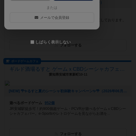
[NEW] 8月営業カレンダー（2026年07月17日 13時19分）
または
遊べるボードゲーム
1353個
メールで会員登録
名城大学徒歩１分！！ ３０分～の料金プランをご用意しております。
空いた時間でぜひ遊びにきてください！
しばらく表示しない
フォローする
ボードゲームカフェ
ギルド酒場るすと ゲームｘCBDシーシャカフェバー
愛知県安城市東新町10-11
[NEW] 🌴✨るすと夏のシーシャ初体験キャンペーン✨🌴（2026年06月03日 02時03分）
遊べるボードゲーム
952個
JR安城駅徒歩可！約900個超ゲーム・PCVRが遊べるゲームｘCBDシー
シャカフェバー。e-Sportsやレトロゲームを見ながらお酒を...
フォローする