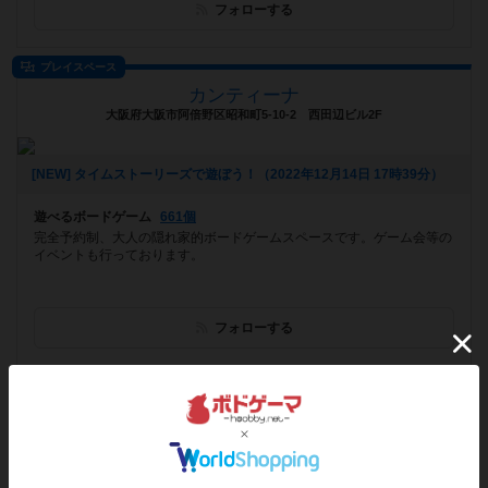
フォローする
プレイスペース
カンティーナ
大阪府大阪市阿倍野区昭和町5-10-2 西田辺ビル2F
[NEW] タイムストーリーズで遊ぼう！（2022年12月14日 17時39分）
遊べるボードゲーム
661個
完全予約制、大人の隠れ家的ボードゲームスペースです。ゲーム会等の
イベントも行っております。
フォローする
プレイスペース
サイコロビット
東京都新宿区下落合1-14-7 グリーンハイツ落合 403