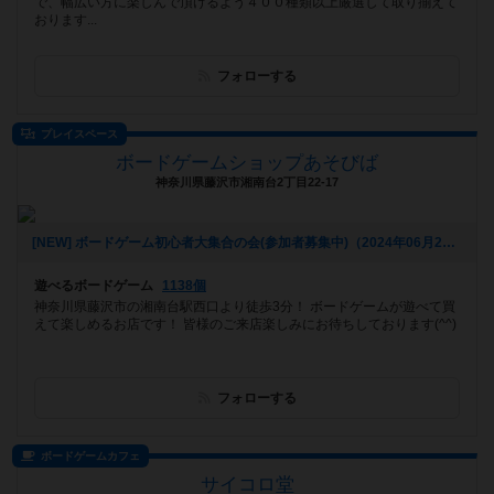
で、幅広い方に楽しんで頂けるよう４００種類以上厳選して取り揃えて
おります...
フォローする
プレイスペース
ボードゲームショップあそびば
神奈川県藤沢市湘南台2丁目22-17
[NEW] ボードゲーム初心者大集合の会(参加者募集中)（2024年06月21日 09時28分）
遊べるボードゲーム
1138個
神奈川県藤沢市の湘南台駅西口より徒歩3分！ ボードゲームが遊べて買
えて楽しめるお店です！ 皆様のご来店楽しみにお待ちしております(^^)
フォローする
ボードゲームカフェ
サイコロ堂