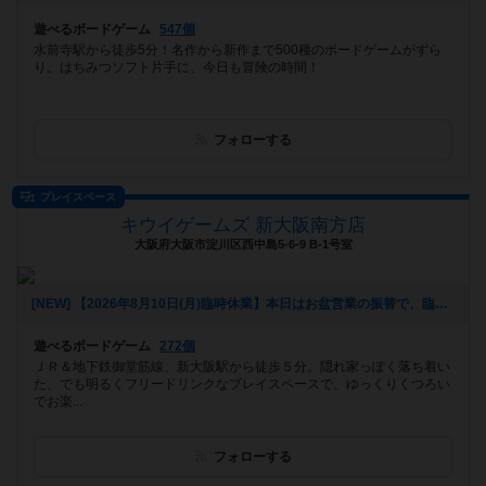
遊べるボードゲーム
547個
水前寺駅から徒歩5分！名作から新作まで500種のボードゲームがずら
り。はちみつソフト片手に、今日も冒険の時間！
フォローする
プレイスペース
キウイゲームズ 新大阪南方店
大阪府大阪市淀川区西中島5-6-9 B-1号室
[NEW] 【2026年8月10日(月)臨時休業】本日はお盆営業の振替で、臨時休業させて頂きます。また明日(火)から明後日(水)まで定休日です。木曜13時から21時30分(受付終了19時)まで、休日営業で開店させて頂きます。お席に余裕がございます。お気軽にご予約ご来店下さいませ。なお再度の緊急事態宣言や自粛要請、ご予約やご来店中のお客様のご希望により、営業時間の変更や臨時休業させて頂く場合がございます。営業時間の変更にご注意下さい。JR新大阪駅から徒歩3分。学生半額割引、TRPGでのご利用も気軽に！ #西中島南方 #新大阪 #ボードゲーム #TRPG（2025年08月16日 19時14分）
遊べるボードゲーム
272個
ＪＲ＆地下鉄御堂筋線、新大阪駅から徒歩５分。隠れ家っぽく落ち着い
た、でも明るくフリードリンクなプレイスペースで、ゆっくりくつろい
でお楽...
フォローする