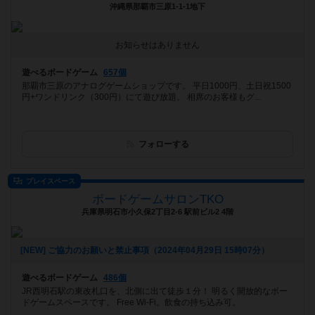
沖縄県那覇市三原1-1-1地下
お知らせはありません
遊べるボードゲーム
657個
那覇市三原のアナログゲームショップです。 平日1000円、土日祝1500
円+ワンドリンク（300円）にて遊び放題。 相席のお客様もグ...
フォローする
プレイスペース
ボードゲームサロンTKO
兵庫県明石市小久保2丁目2-6 駅前ビル2 4階
[NEW] ご協力のお願いと禁止事項（2024年04月29日 15時07分）
遊べるボードゲーム
486個
JR西明石駅の東改札口を、北側に出て徒歩１分！ 明るく開放的なボー
ドゲームスペースです。 Free Wi-Fi。飲食の持ち込み可。