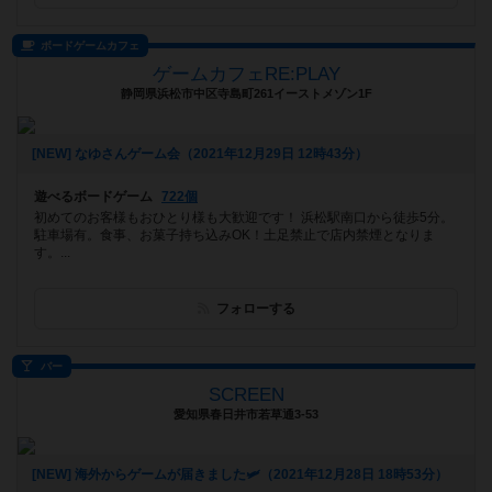
ボードゲームカフェ
ゲームカフェRE:PLAY
静岡県浜松市中区寺島町261イーストメゾン1F
[NEW] なゆさんゲーム会（2021年12月29日 12時43分）
遊べるボードゲーム
722個
初めてのお客様もおひとり様も大歓迎です！ 浜松駅南口から徒歩5分。
駐車場有。食事、お菓子持ち込みOK！土足禁止で店内禁煙となりま
す。...
フォローする
バー
SCREEN
愛知県春日井市若草通3-53
[NEW] 海外からゲームが届きました🛩（2021年12月28日 18時53分）