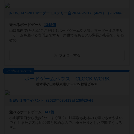
[NEW] ALSPIELマーダーミステリー会 2024 Vol.17（4/29）（2024年04月01日 19時47分）
遊べるボードゲーム
1348個
山口県内で(たぶん)ここだけ！ボードゲームや人狼、マーダーミステリ
ーゲームを遊べる専門店です★ 声優でもあるアル隊長が店長で、初心
者の...
フォローする
プレイスペース
ボードゲームハウス CLOCK WORK
栃木県小山市駅東通り1−3−15 秋場ビル3F
[NEW] 1周年イベント（2023年08月13日 13時20分）
遊べるボードゲーム
343個
小山駅東口から徒歩2分！すぐ近くに駐車場もあるので車でも来やすい
です！ また店内は約50畳と広めなので、ゆったりとした空間でくつろ
ぎ...