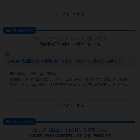
フォローする
プレイスペース
ボードゲームスペース ポンポン
青森県八戸市内丸1-5-22野々口ビル1階
[NEW] 第1回カタンの開拓者たち大会（2019年06月10日 13時37分）
遊べるボードゲーム
761個
青森県八戸市では初のボードゲームで遊べるお店です！ 約６００種類
のボードゲームがあり、飲食物持ち込みＯＫです♪︎ 高校生以下料金半...
フォローする
プレイスペース
JELLY JELLY STATION 柏駅前店
千葉県柏市柏1-2-31 柏共同ビル4Ｆ ツタヤ柏駅前店内