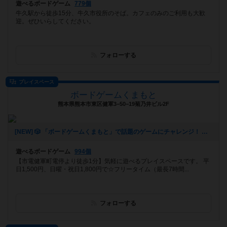
遊べるボードゲーム
779個
牛久駅から徒歩15分、牛久市役所のそば。カフェのみのご利用も大歓
迎。ぜひいらしてください。
フォローする
プレイスペース
ボードゲームくまもと
熊本県熊本市東区健軍3−50−19菊乃井ビル2F
[NEW] 🎲 「ボードゲームくまもと」で話題のゲームにチャレンジ！ 🚀✨（2024年12月16日 12時53分）
遊べるボードゲーム
994個
【市電健軍町電停より徒歩1分】気軽に遊べるプレイスペースです。 平
日1,500円、日曜・祝日1,800円で☆フリータイム（最長7時間...
フォローする