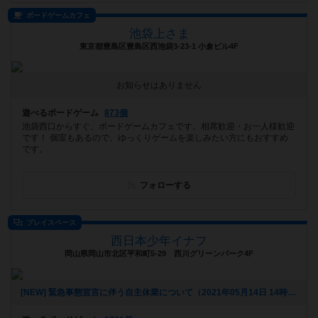
ボードゲームカフェ
池袋上さま
東京都豊島区豊島区西池袋3-23-1 小倉ビル4F
お知らせはありません
遊べるボードゲーム
873個
池袋西口からすぐ、ボードゲームカフェです。相席歓迎・お一人様歓迎
です！ 個室もあるので、ゆっくりゲームを楽しみたい方にもおすすめ
です。
フォローする
プレイスペース
西日本少年イナフ
岡山県岡山市北区平和町5-29 西川グリーンパーク4F
[NEW] 緊急事態宣言に伴う自主休業について（2021年05月14日 14時23分）