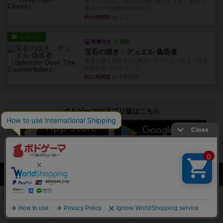
レビュー
画像付き
充実
宝石の煌き：デュエル 偽造者
筆者が最も好きな2人用ボードゲームである『宝石
の煌めき デュエル』に、...
約11時間前
by 手動人形
ボドゲーマのアプリ版はこちら
アクセス数 急上昇中
リワイルド：サウスアメリカ
552
PT
紹介文なし
2件の投稿
マーケットフレッシュ
170
PT
紹介文あり
1件の投稿
ファイアー・ブルズ / 火牛陣
141
PT
紹介文なし
1件の投稿