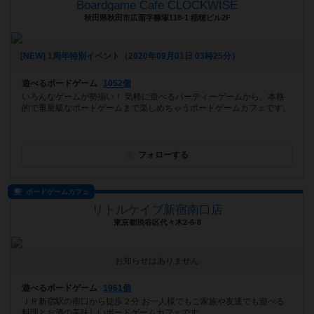
Boardgame Cafe CLOCKWISE
秋田県秋田市広面字糠塚118-1 稲穂ビル2F
[NEW] 1周年特別イベント（2020年09月01日 03時25分）
遊べるボードゲーム
1052個
いろんなゲームが勢揃い！ 気軽に遊べるパーティーゲームから、本格
的で重量級なボードゲームまで楽しめちゃうボードゲームカフェです。
フォローする
ボードゲームカフェ
リトルケイブ新宿南口店
東京都渋谷区代々木2-6-8
お知らせはありません
遊べるボードゲーム
1961個
ＪＲ新宿駅の南口から徒歩２分 お一人様でもご家族や友達でも遊べる
料理とお酒の美味しいボードゲームカフェです