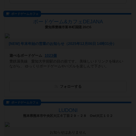
ボードゲームカフェ
ボードゲーム&カフェDEJANA
愛知県豊橋市富本町国隠 20の5
[NEW] 年末年始の営業のお知らせ（2025年12月06日 14時31分）
遊べるボードゲーム
1023個
豊鉄渥美線 愛知大学前駅の目の前です。 美味しいドリンクを味わい
ながら、 ゆっくりボードゲームやパズルを楽しんで下さい。
フォローする
ボードゲームカフェ
LUDONI
熊本県熊本市中央区大江６丁目２９－２８ Owl大江１０２
お知らせはありません