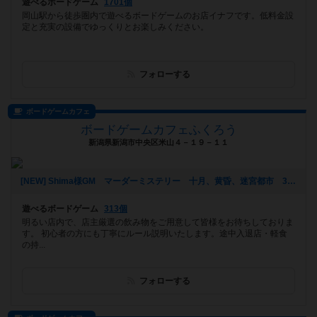
遊べるボードゲーム
1701個
岡山駅から徒歩圏内で遊べるボードゲームのお店イナフです。低料金設
定と充実の設備でゆっくりとお楽しみください。
フォローする
ボードゲームカフェ
ボードゲームカフェふくろう
新潟県新潟市中央区米山４－１９－１１
[NEW] Shima様GM マーダーミステリー 十月、黄昏、迷宮都市 3500円ドリンク持ち込み （満席）（2021年01月02日 13時22分）
遊べるボードゲーム
313個
明るい店内で、店主厳選の飲み物をご用意して皆様をお待ちしておりま
す。 初心者の方にも丁寧にルール説明いたします。途中入退店・軽食
の持...
フォローする