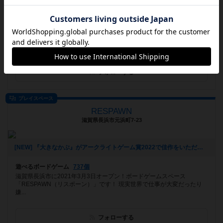
お知らせはありません
遊べるボードゲーム
524個
「いっしょに遊ぶ仲間が見つかるみんなのボドゲルーム」がコンセプト
のお店。完全オンライン予約、ボードゲーム専用テーブル、553タイト
ル ...
フォローする
プレイスペース
RESPAWN
滋賀県長浜市元浜町7-23
[NEW] 『大きなかぶ』がアークライトゲーム賞2022で佳作をいただきました！！（2022年07月20日 13時29分）
遊べるボードゲーム
737個
滋賀県長浜市に2021年3月3日オープン！ボードゲームスペース
「RESPAWN（リスポーン）」です！ 現実世界で仕事が大変だったり
嫌...
フォローする