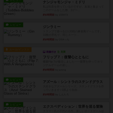
約6時間前
by 155973
レビュー
ジンラミー
トランプで遊べる2人対戦の麻雀風ゲームです。
10枚の手札で、同じスーツ...
約8時間前
by OSAっち
ルール/インスト
画像付き
充実
フリップ７：復讐心とともに
概要Flip 7が復活しました――復讐を伴って!オリ
ジナルゲームの楽し...
約8時間前
by jurong
レビュー
アズール：シントラのステンドグラス
大好きなアズールシリーズ。ステンドグラスを作
っていきます✨1部より自由...
約8時間前
by しんたろ
レビュー
エクスペディション：世界を巡る冒険
クラマー氏の不朽の名作。新しいボードゲームほ
どおもしろいはず？いいえ。...
約9時間前
by 田中昌平