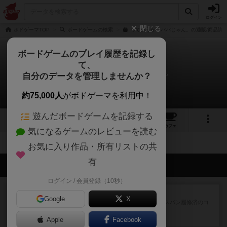
ログイン
閉じる
ボドゲーマTOP
ボードゲームの検索
っていうか、ババじゃん。の通販/商品詳
ボードゲームのプレイ履歴を記録し
て、
っていうか、ババじゃん。
自分のデータを管理しませんか？
拡張/関連作品 0件
約75,000人
がボドゲーマを利用中！
遊んだボードゲームを記録する
13
2
5
10
トップ
画像
動画
レビュー
カフェ
気になるゲームのレビューを読む
お気に入り作品・所有リストの共
有
会員の新しい投稿
ログイン / 会員登録（10秒）
レビュー
ワイアームスパン
Google
X
初プレイの感想です。ウイングスパン履修済のコ
メントとなります。ウイング...
Apple
20分前
by daisdice
Facebook