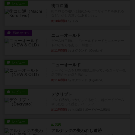
レビュー
街コロ通
街コロとの違いは初めから二つサイコロを振れる
など、少しの違いはあるけれ...
約10時間前
by くみ
戦略やコツ
ニューオールド
ゲーム終了時に、「オールドカードとニューカー
ドのどちらもある」 状態に...
約11時間前
by オグランド（Oguland）
レビュー
ニューオールド
ボードゲームを1,000個以上持っているユーザー視
点で良かった点と悪か...
約11時間前
by オグランド（Oguland）
レビュー
デクリプト
プレイ感がしっかりしてるから、超ボードゲーム
やったなって感じ。パーティ...
約12時間前
by ヒロ(新！ボードゲーム家族)
レビュー
充実
アルナックの失われし遺跡