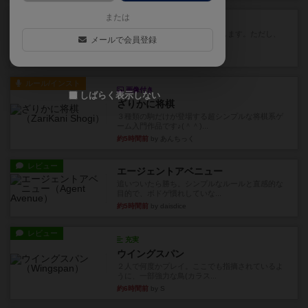
レビュー
または
ふたつの街の物語
タイルを4×4で並べて街づくりします。ただし、
メールで会員登録
街は各プレイヤーの間にあ...
約4時間前
by ジェイとと
ルール/インスト
画像付き
しばらく表示しない
ざりかに将棋
３種類の駒だけが登場する超シンプルな将棋系ゲ
ーム入門作品です♪(＾＾)...
約5時間前
by あんちっく
レビュー
エージェントアベニュー
追いついたら勝ち。シンプルなルールと直感的な
目的で、ボドゲ慣れしていな...
約5時間前
by daisdice
レビュー
充実
ウイングスパン
２人で何度かプレイ。ここでも指摘されているよ
うに、一部強力な鳥(カラス...
約6時間前
by S