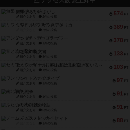
アクセス数 急上昇中
無限まちがいさがし
574
PT
紹介文あり
2件の投稿
リワイルド：サウスアメリカ
389
PT
紹介文なし
2件の投稿
アンダー・ザ・テーブラー
378
PT
紹介文あり
1件の投稿
宵と暁の呪文書
133
PT
紹介文あり
8件の投稿
セミファイナル ～お前はまだ生きている～
103
PT
紹介文あり
1件の投稿
ワン・トゥ・ファイブ
97
PT
紹介文あり
1件の投稿
南北戦争
91
PT
紹介文あり
1件の投稿
ふたつの城の物語
91
PT
紹介文あり
6件の投稿
ノームズ・アット・ナイト
88
PT
紹介文なし
1件の投稿