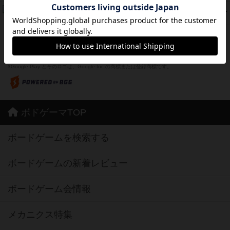
ドコジャン
42
PT
紹介文あり
10件の投稿
※Apple、Apple のロゴ は、米国および他の国々で登録されたApple Inc.の商標です。
※App Store は、Apple Inc.のサービスマークです。
※Android は、グーグル インコーポレイテッドの商標または登録商標です。
※Google Play とそのロゴは、Google Inc.の商標または登録商標です。
ボドゲーマTOP
ボードゲームを検索する
ボードゲームの新着レビュー
ボードゲーム会情報
メカニクス特集