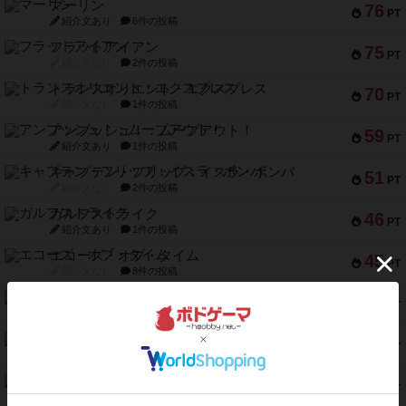
マーリン
76
PT
紹介文あり
6件の投稿
フラットアイアン
75
PT
紹介文なし
2件の投稿
トランスオリエント・エクスプレス
70
PT
紹介文なし
1件の投稿
アンブッシュ！：ムーブアウト！
59
PT
紹介文あり
1件の投稿
キャプテン・フリップ：イスラ・ボンバ
51
PT
紹介文なし
2件の投稿
ガルフストライク
46
PT
紹介文あり
1件の投稿
エコーズ・オブ・タイム
45
PT
紹介文なし
8件の投稿
スカルキング
45
PT
紹介文あり
12件の投稿
海兵隊
45
PT
紹介文あり
1件の投稿
Bitter End ブタペスト救出作戦
45
PT
紹介文なし
1件の投稿