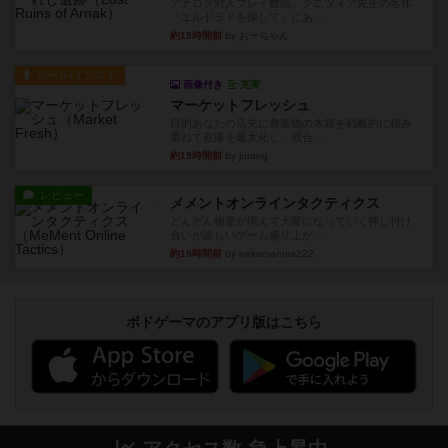
アナログ対人プレイ数回。クニツィア先生の名作
「エルドラドを探して」にあ...
約15時間前
by おーちゃん
ルール/インスト
画像付き
充実
マーケットフレッシュ
目的あなたの店先に農産物の木箱を戦略的に積み
重ねて在庫を最大化し、競合...
約19時間前
by jurong
レビュー
メメントオンラインタクティクス
どんどん物量が増えて大変になっていく押し付け
合いが楽しいゲーム盛り上が...
約19時間前
by nekomanma222
ボドゲーマのアプリ版はこちら