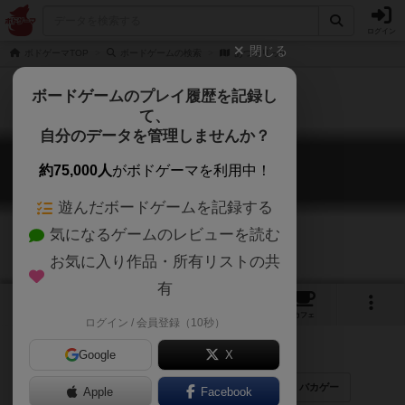
ログイン
閉じる
ボドゲーマTOP
ボードゲームの検索
あつトリっ!!
ボードゲームのプレイ履歴を記録し
て、
自分のデータを管理しませんか？
あつトリっ!!
約75,000人
がボドゲーマを利用中！
Atsutori!!
遊んだボードゲームを記録する
気になるゲームのレビューを読む
お気に入り作品・所有リストの共
有
1
1
2
トップ
画像
動画
レビュー
カフェ
ログイン / 会員登録（10秒）
Google
X
ゲームマーケット2017秋（東京）
熱盛
バカゲー
Apple
Facebook