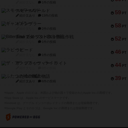
PT
紹介文なし
1件の投稿
スモールワールド
59
PT
紹介文あり
13件の投稿
ギャンブラー
58
PT
紹介文なし
2件の投稿
Bitter End ブタペスト救出作戦
52
PT
紹介文なし
1件の投稿
ラピード
46
PT
紹介文なし
1件の投稿
ザ・フラッフィー・ライト
44
PT
紹介文なし
0件の投稿
ふたつの城の物語
39
PT
紹介文あり
6件の投稿
※Apple、Apple のロゴ は、米国および他の国々で登録されたApple Inc.の商標です。
※App Store は、Apple Inc.のサービスマークです。
※Android は、グーグル インコーポレイテッドの商標または登録商標です。
※Google Play とそのロゴは、Google Inc.の商標または登録商標です。