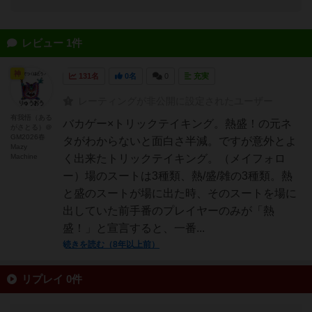
レビュー 1件
神
131名
0名
0
充実
レーティングが非公開に設定されたユーザー
有我悟（ある
バカゲー×トリックテイキング。熱盛！の元ネ
がさとる）＠
GM2026春
タがわからないと面白さ半減。ですが意外とよ
Mazy
Machine
く出来たトリックテイキング。（メイフォロ
ー）場のスートは3種類、熱/盛/雑の3種類。熱
と盛のスートが場に出た時、そのスートを場に
出していた前手番のプレイヤーのみが「熱
盛！」と宣言すると、一番...
続きを読む（8年以上前）
リプレイ 0件