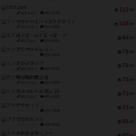
1809
112
PT
紹介文あり
1件の投稿
ファースト・イン・フライト
108
PT
紹介文あり
3件の投稿
モズビ－ズ・レイダ－ズ
94
PT
紹介文あり
1件の投稿
テンプテーション
79
PT
紹介文なし
2件の投稿
インドネシア
78
PT
紹介文あり
2件の投稿
宵と暁の呪文書
75
PT
紹介文あり
8件の投稿
リスボン・トラム 28
73
PT
紹介文あり
9件の投稿
アマナイト
73
PT
紹介文なし
1件の投稿
ブラヴェスト
66
PT
紹介文なし
1件の投稿
スペクタキュラー
60