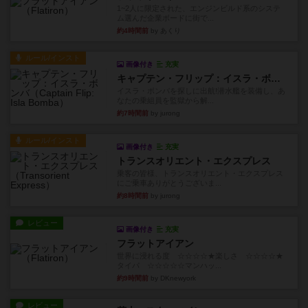
1~2人に限定された、エンジンビルド系のシステ
ム選んだ企業ボードに街で...
約4時間前
by あくり
ルール/インスト
画像付き
充実
キャプテン・フリップ：イスラ・ボンバ
イスラ・ボンバを探しに出航!潜水艦を装備し、あ
なたの乗組員を監獄から解...
約7時間前
by jurong
ルール/インスト
画像付き
充実
トランスオリエント・エクスプレス
乗客の皆様、トランスオリエント・エクスプレス
にご乗車ありがとうございま...
約8時間前
by jurong
レビュー
画像付き
充実
フラットアイアン
世界に浸れる度 ☆☆☆☆★楽しさ ☆☆☆☆★
タイパ ☆☆☆☆☆マンハッ...
約9時間前
by DKnewyork
レビュー