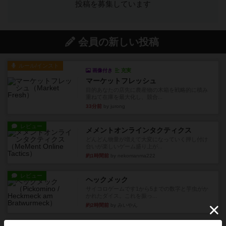
投稿を募集しています
会員の新しい投稿
ルール/インスト
画像付き
充実
マーケットフレッシュ
目的あなたの店先に農産物の木箱を戦略的に積み
重ねて在庫を最大化し、競合...
33分前
by jurong
レビュー
メメントオンラインタクティクス
どんどん物量が増えて大変になっていく押し付け
合いが楽しいゲーム盛り上が...
約1時間前
by nekomanma222
レビュー
ヘックメック
サイコロゲームです1から5までの数字と芋虫がか
かれたダイス。これを振っ...
約2時間前
by みいやん
レビュー