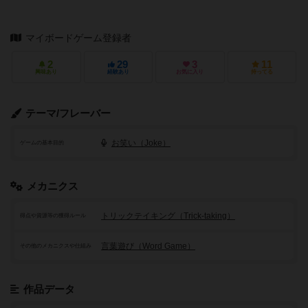
マイボードゲーム登録者
2
29
3
11
興味あり
経験あり
お気に入り
持ってる
テーマ/フレーバー
お笑い（Joke）
ゲームの基本目的
メカニクス
トリックテイキング（Trick-taking）
得点や資源等の獲得ルール
言葉遊び（Word Game）
その他のメカニクスや仕組み
作品データ