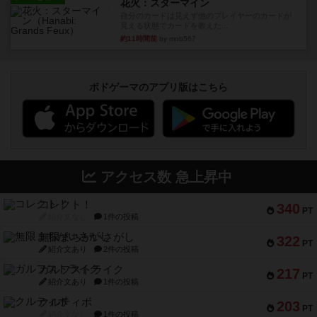
花火：スターマイン
自分のカードは見えず他のプレイヤーのカードが
見える状態でカードを教えた...
約11時間前
by mob567
ボドゲーマのアプリ版はこちら
アクセス数 急上昇中
コレクト！
340
PT
紹介文なし
1件の投稿
無限まちがいさがし
322
PT
紹介文あり
2件の投稿
ガルフストライク
217
PT
紹介文あり
1件の投稿
クルティボ
203
PT
紹介文なし
1件の投稿