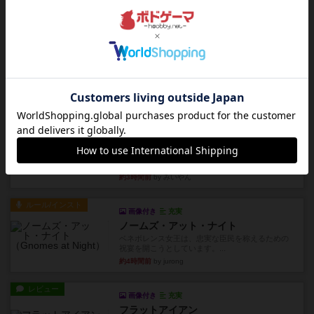
ハゲタカのえじき
超有名なゲームですが、初めてプレイしました。1
から15までのカードがプ...
約3時間前
by みいやん
レビュー
ジャスト・ワン
まぁ面白かった‼️よくテレビとかのバラエティなん
かで、お題がわからずに...
約3時間前
by みいやん
レビュー
ピタッコカルタ
ボドゲ相席会でプレイしましたひらがなが書かれ
たカードを2枚まで手をつけ...
約3時間前
by みいやん
ルール/インスト
画像付き
充実
ノームズ・アット・ナイト
ベネボレンス女王は、忠実な臣民を称えるための
祝宴を開こうとしています。...
約4時間前
by jurong
レビュー
画像付き
充実
フラットアイアン