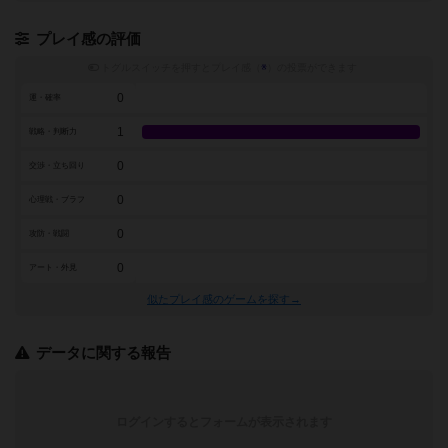
プレイ感の評価
トグルスイッチを押すとプレイ感（
※
）の投票ができます
0
運・確率
1
戦略・判断力
0
交渉・立ち回り
0
心理戦・ブラフ
0
攻防・戦闘
0
アート・外見
似たプレイ感のゲームを探す→
データに関する報告
ログインするとフォームが表示されます