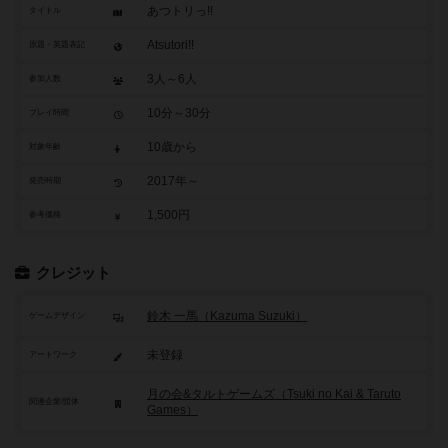
あつトリっ!!
タイトル
Atsutori!!
原題・英題表記
3人～6人
参加人数
10分～30分
プレイ時間
10歳から
対象年齢
2017年～
発売時期
1,500円
参考価格
クレジット
鈴木 一馬（Kazuma Suzuki）
ゲームデザイン
未登録
アートワーク
月の会&タルトゲームズ（Tsuki no Kai & Taruto
関連企業/団体
Games）