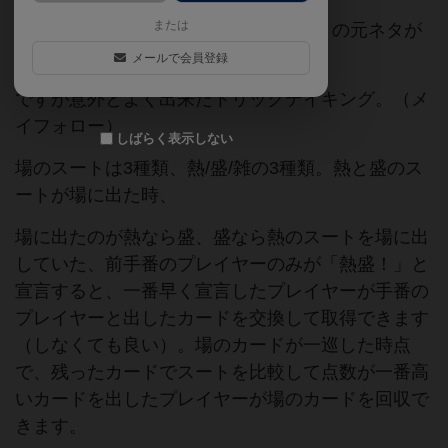
または
バカゲー×トリックテイキング。熱盛！の元ネタが
わからないと面白さ半減。
メールで会員登録
ですが意外とよく出来たトリックテイキング。（メ
イフォロー）
しばらく表示しない
場のスートは3種類、熱/盛/雑の3種類。熱と盛のス
ートが場に出た時、
場に出たのが熱なら盛、盛なら熱のスートを場に出
していた、前手番のプレイヤーのみが「熱盛！」と
宣言すると、一番早く宣言したプレイヤーが手番の
プレイヤーと出したカードを交換して取得できます
（しなくても良い）。場のカードが一巡した時点
で、残ったカードでスートを比較して点数が一番高
いカードを出したプレイヤーが場のカードを回収で
きます。