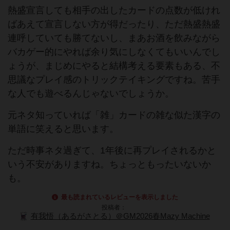
熱盛宣言しても相手の出したカードの点数が低けれ
ばあえて宣言しない方が得だったり、ただ熱盛熱盛
連呼していても勝てないし、まあお酒を飲みながら
バカゲー的にやれば余り気にしなくてもいいんでし
ょうが、まじめにやると結構考える要素もある、不
思議なプレイ感のトリックテイキングですね。苦手
な人でも遊べるんじゃないでしょうか。
元ネタ知っていれば「雑」カードの雑な似た漢字の
単語に笑えると思います。
ただ時事ネタ過ぎて、1年後に再プレイされるかと
いう不安がありますね。ちょっともったいないか
も。
最も読まれているレビューを表示しました
投稿者：
有我悟（あるがさとる）＠GM2026春Mazy Machine