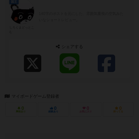
国王
140字のポストを元にした、雰囲気重視の空気みた
いなショートレビュー。
しろくまどっとこ
む
シェアする
マイボードゲーム登録者
0
0
0
0
興味あり
経験あり
お気に入り
持ってる