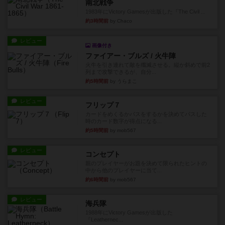
南北戦争
1983年にVictory Gamesが出版した『The Civil ...
約3時間前
by Chaco
レビュー
画像付き
ファイアー・ブルズ / 火牛陣
火牛を引き連れて敵を殲滅させる。縦か斜めで前2
列まで攻撃できるが、自分...
約5時間前
by うらまこ
レビュー
フリップ７
カードをめくるかパスをするかを決めてパスした
時のカード数字が得点になる...
約5時間前
by mob567
レビュー
コンセプト
親のプレイヤーがお題を決めて限られたヒントの
中から他のプレイヤーに当て...
約6時間前
by mob567
レビュー
海兵隊
1988年にVictory Gamesが出版した
『Leathernec...