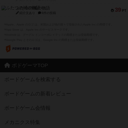
ふたつの城の物語
39
PT
紹介文あり
6件の投稿
※Apple、Apple のロゴ は、米国および他の国々で登録されたApple Inc.の商標です。
※App Store は、Apple Inc.のサービスマークです。
※Android は、グーグル インコーポレイテッドの商標または登録商標です。
※Google Play とそのロゴは、Google Inc.の商標または登録商標です。
ボドゲーマTOP
ボードゲームを検索する
ボードゲームの新着レビュー
ボードゲーム会情報
メカニクス特集