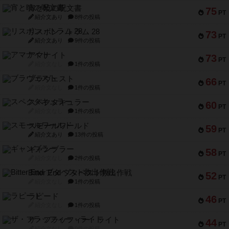
宵と暁の呪文書
75
PT
紹介文あり
8件の投稿
リスボン・トラム 28
73
PT
紹介文あり
9件の投稿
アマナイト
73
PT
紹介文なし
1件の投稿
ブラヴェスト
66
PT
紹介文なし
1件の投稿
スペクタキュラー
60
PT
紹介文なし
1件の投稿
スモールワールド
59
PT
紹介文あり
13件の投稿
ギャンブラー
58
PT
紹介文なし
2件の投稿
Bitter End ブタペスト救出作戦
52
PT
紹介文なし
1件の投稿
ラピード
46
PT
紹介文なし
1件の投稿
ザ・フラッフィー・ライト
44
PT
紹介文なし
0件の投稿