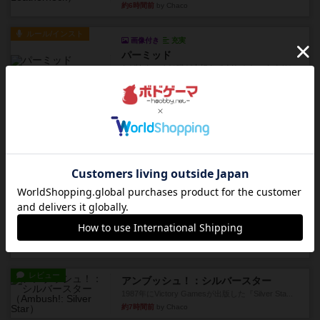
約6時間前
by Chaco
ルール/インスト
画像付き
充実
パーミッド
おばあちゃんは猫が大好きです!しかし、あまりに
も多くの猫を飼っているた...
約6時間前
by jurong
レビュー
画像付き
オラパ・マイン
お気に入りのplayte製です。オラパスペースから
やり、気に入りました...
約6時間前
by くみ
レビュー
マーリン
４人プレイ。インスト1時間プレイ2時間半。結構
ダイス運と手札のカード運...
約7時間前
by oliber
レビュー
アンブッシュ！：シルバースター
1987年にVictory Gamesが出版した『Silver Sta...
約7時間前
by Chaco