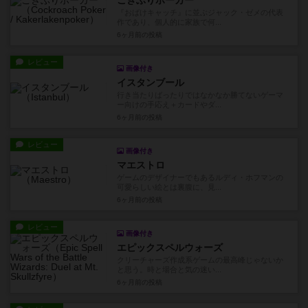
ごきぶりポーカー
『おばけキャッチ』に並ぶジャック・ゼメの代表
作であり、個人的に家族で何...
6ヶ月前
の投稿
レビュー
画像付き
イスタンブール
行き当たりばったりではなかなか勝てないゲーマ
ー向けの手応え＋カードやダ...
6ヶ月前
の投稿
レビュー
画像付き
マエストロ
ゲームのデザイナーでもあるルディ・ホフマンの
可愛らしい絵とは裏腹に、見...
6ヶ月前
の投稿
レビュー
画像付き
エピックスペルウォーズ
クリーチャーズ作成系ゲームの最高峰じゃないか
と思う。時と場合と気の迷い...
6ヶ月前
の投稿