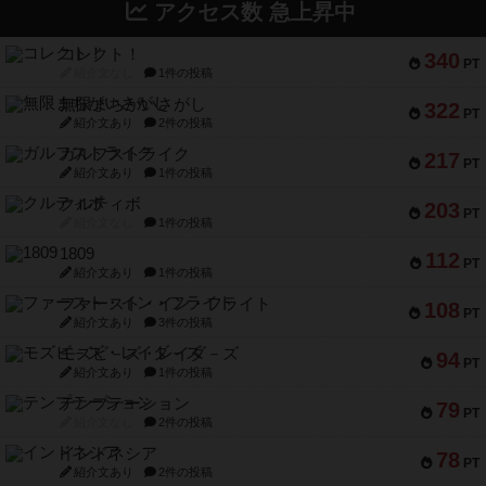
アクセス数 急上昇中
コレクト！
340
PT
紹介文なし
1件の投稿
無限まちがいさがし
322
PT
紹介文あり
2件の投稿
ガルフストライク
217
PT
紹介文あり
1件の投稿
クルティボ
203
PT
紹介文なし
1件の投稿
1809
112
PT
紹介文あり
1件の投稿
ファースト・イン・フライト
108
PT
紹介文あり
3件の投稿
モズビ－ズ・レイダ－ズ
94
PT
紹介文あり
1件の投稿
テンプテーション
79
PT
紹介文なし
2件の投稿
インドネシア
78
PT
紹介文あり
2件の投稿