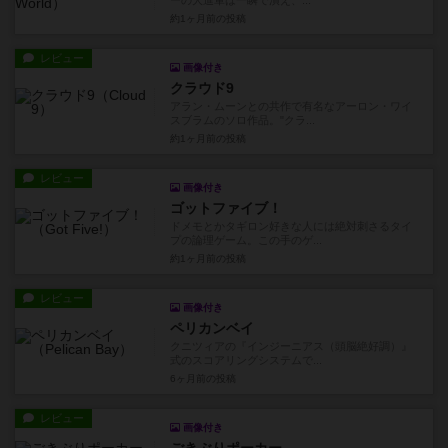
ーの大進軍は一瞬で潰え、...
約1ヶ月前
の投稿
レビュー
画像付き
クラウド9
アラン・ムーンとの共作で有名なアーロン・ワイ
スブラムのソロ作品。"クラ...
約1ヶ月前
の投稿
レビュー
画像付き
ゴットファイブ！
ドメモとかタギロン好きな人には絶対刺さるタイ
プの論理ゲーム。この手のゲ...
約1ヶ月前
の投稿
レビュー
画像付き
ペリカンベイ
クニツィアの『インジーニアス（頭脳絶好調）』
式のスコアリングシステムで...
6ヶ月前
の投稿
レビュー
画像付き