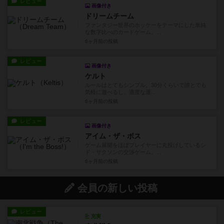
レビュー
画像付き
ドリームチーム
ファンタジー世界のホッケーをテーマにした単純
な数字比べのカードゲーム。...
6ヶ月前
の投稿
レビュー
画像付き
ケルト
ルールはとてもシンプル。30分くらいで誰とでも
気軽に遊べるし、適度な運...
6ヶ月前
の投稿
レビュー
画像付き
アイム・ザ・ボス
ゲーム展開をほぼプレイヤーに丸投げしているシ
ド・サクソンの交渉ゲーム。...
6ヶ月前
の投稿
会員の新しい投稿
レビュー
充実