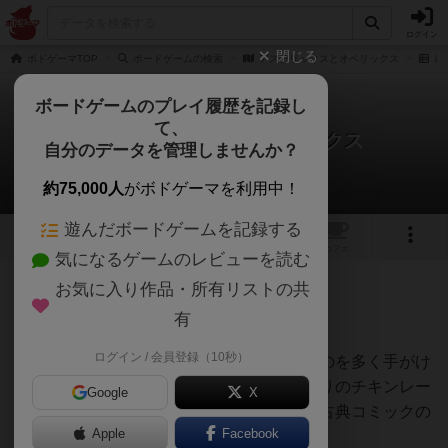
ログイン
閉じる
ボドゲーマTOP
ボードゲームの検索
アステリックスとオベリックス
レ
ボードゲームのプレイ履歴を記録し
て、
アステリックスとオベリックス
自分のデータを管理しませんか？
しろくまどっとこむさんのレビュー
約75,000人
がボドゲーマを利用中！
遊んだボードゲームを記録する
1
トップ
画像
動画
レビュー
カフェ
気になるゲームのレビューを読む
お気に入り作品・所有リストの共
69名
0名
0
6ヶ月前
有
ログイン / 会員登録（10秒）
フランスのコミックを題材にした、原作ものを多く手がけ
るミヒャエル・リーネックによる坊主めくりのチキンレー
Google
X
ス。ヨーロッパで古くから親しまれてきた古典コミックの
Apple
Facebook
世界観を気軽に楽しめる作品だ。