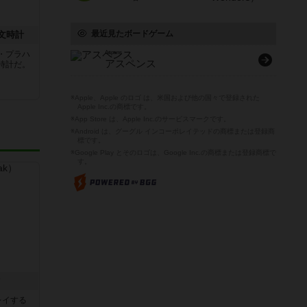
最近見たボードゲーム
文時計
Aspens
・プラハ
アスペンス
時計だ。
※Apple、Apple のロゴ は、米国および他の国々で登録された
Apple Inc.の商標です。
※App Store は、Apple Inc.のサービスマークです。
※Android は、グーグル インコーポレイテッドの商標または登録商
標です。
※Google Play とそのロゴは、Google Inc.の商標または登録商標で
す。
ク
レイする