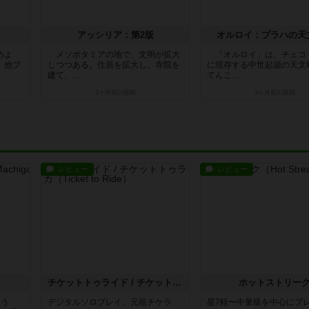
アッシリア：第2版
オルロイ：プラハの天
めよ
メソポタミアの地で、文明が拡大
「オルロイ」は、チェコ
 他プ
しつつある。住居を拡大し、寺院を
に現存する中世起源の天文
建て、...
てんこ...
3ヶ月前
の投稿
3ヶ月前
の投稿
レビュー
レビュー
チケットトゥライド / チケットトゥライドアメリカ
ホットストリー
違う
デジタルソロプレイ。元祖チケラ
星7軽〜中量級を中心にプ