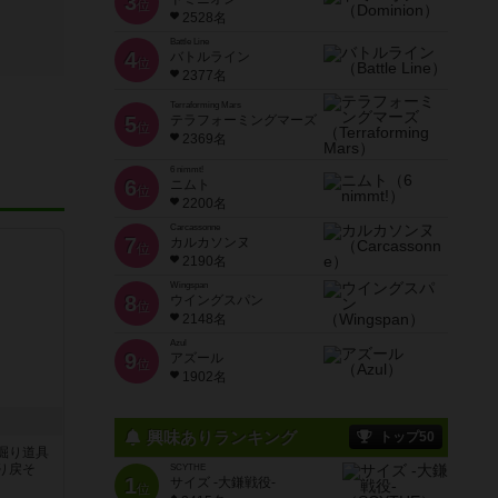
3
位
2528名
Battle Line
4
バトルライン
位
2377名
Terraforming Mars
5
テラフォーミングマーズ
位
2369名
6 nimmt!
6
ニムト
位
2200名
Carcassonne
7
カルカソンヌ
位
2190名
Wingspan
8
ウイングスパン
位
2148名
Azul
9
アズール
位
1902名
興味ありランキング
トップ50
掘り道具
り戻そ
SCYTHE
1
サイズ -大鎌戦役-
位