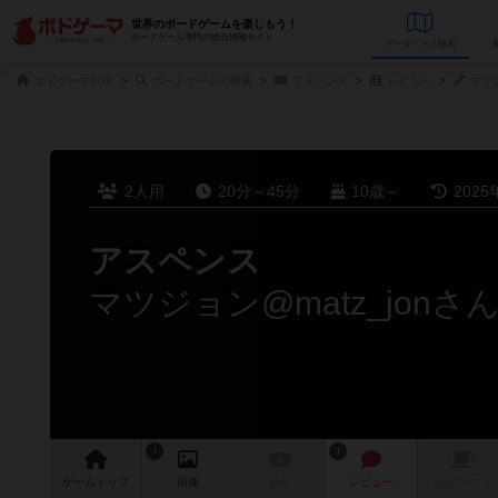
世界のボードゲームを楽しもう！
ボードゲーム専門の総合情報サイト
データベース
検
ボドゲーマTOP
ボードゲームの検索
アスペンス
レビュー
マツジ
2人用
20分～45分
10歳～
2025
アスペンス
マツジョン@matz_jon
1
1
ゲーム
トップ
画像
動画
レビュー
店舗/
カフェ