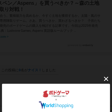
この投稿に
0
名が
ナイス！
しました