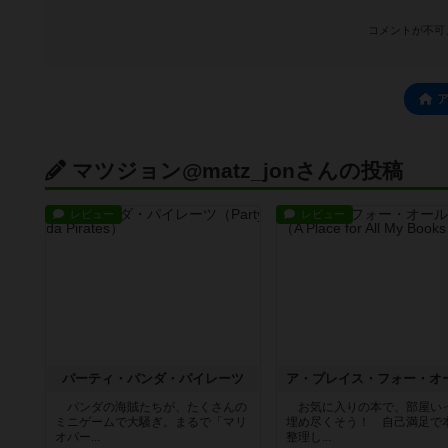
コメントが不可
マツジョン@matz_jonさんの投稿
レビュー
レビュー
パーティ・パンダ・パイレーツ
パンダの海賊たちが、たくさんの
お気に入りの本で、部屋い
ミニゲームで大騒ぎ。まるで「マリ
埋め尽くそう！ 自己満足で
オパー...
整理し...