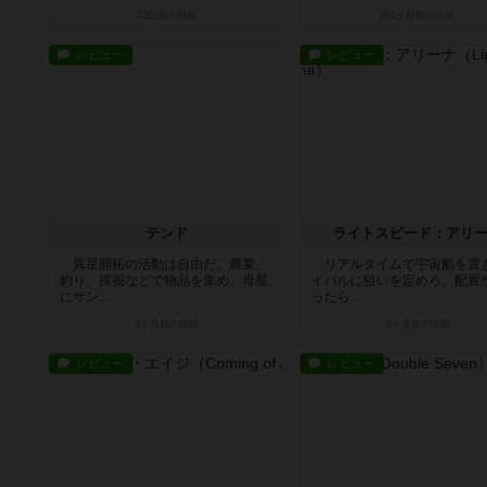
23日前
の投稿
約2ヶ月前
の投稿
レビュー
レビュー
テンド
ライトスピード：アリ
異星開拓の活動は自由だ。農業、
リアルタイムで宇宙船を置
釣り、採掘などで物品を集め、母星
イバルに狙いを定めろ。配置
にサン...
ったら...
3ヶ月前
の投稿
3ヶ月前
の投稿
レビュー
レビュー