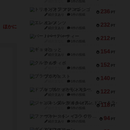
紹介文なし
1件の投稿
トリオンフ ア マレンゴ
236
PT
紹介文あり
1件の投稿
エレメンツ
232
PT
 ほかに
紹介文あり
4件の投稿
バー！パーティー
212
PT
紹介文なし
1件の投稿
ギョッと
154
PT
紹介文あり
1件の投稿
クルティボ
152
PT
紹介文なし
1件の投稿
ブラヴェスト
140
PT
紹介文なし
1件の投稿
ドブル：ポケットモンスター
122
PT
紹介文あり
4件の投稿
ジャンヌ・ダルク-オルレアン ドロー＆ライト
118
PT
紹介文なし
5件の投稿
ファースト・イン・フライト
94
PT
紹介文あり
3件の投稿
ダイススローン