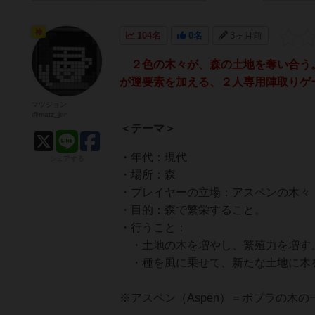
神
104名
0名
3ヶ月前
２色の木々が、森の土地を奪い合う。
が運要素を加える、２人専用陣取りゲ
マツジョン
@matz_jon
＜テーマ＞
・年代：現代
シェアする
・場所：森
・プレイヤーの立場：アスペンの木々
・目的：森で繁栄すること。
・行うこと：
・土地の木を増やし、繁殖力を増す
・種を風に乗せて、新たな土地に木
※アスペン（Aspen）＝ポプラの木