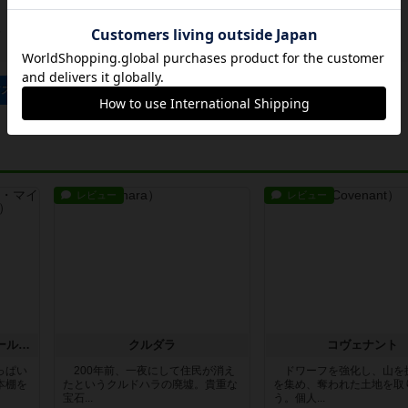
、表示されない設定となっております
アスペンスのトップに戻る
レビュー
レビュー
ア・プレイス・フォー・オール・マイ・ブックス
クルダラ
コヴェナント
っぱい
200年前、一夜にして住民が消え
ドワーフを強化し、山を
本棚を
たというクルドハラの廃墟。貴重な
を集め、奪われた土地を取
宝石...
う。個人...