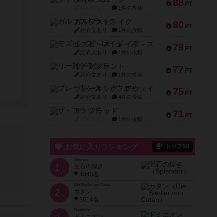
88
PT
紹介文なし
1件の投稿
ガルフストライク
80
PT
紹介文あり
1件の投稿
モズビ－ズ・レイダ－ズ
79
PT
紹介文あり
1件の投稿
リー対グラント
77
PT
紹介文あり
1件の投稿
ブレーキング・アウェイ
75
PT
紹介文あり
4件の投稿
ザ・フラッド
71
PT
紹介文なし
1件の投稿
お気に入りランキング
トップ50
Splendor
1
宝石の煌き
位
4040名
Die Siedler von Catan
2
カタン
位
3614名
Dominion
ドミニオン