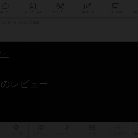
索
新着レビュー
ボードゲーム会
コミュニティ
掲示板一覧
ョン@matz_jonさんの投稿
年～
さんのレビュー
リプレイ
日記
戦略
・コツ
ルール
/インスト
掲示板
拡張/関連
作
次