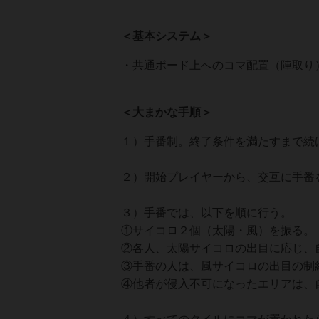
＜基本システム＞
・共通ボード上へのコマ配置（陣取り
＜大まかな手順＞
１）手番制。終了条件を満たすまで続
２）開始プレイヤーから、交互に手番
３）手番では、以下を順に行う。
①サイコロ２個（太陽・風）を振る。
②各人、太陽サイコロの出目に応じ、
③手番の人は、風サイコロの出目の制
④他者が侵入不可になったエリアは、