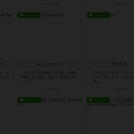
2ヶ月前
の投稿
2ヶ月前
の投稿
レビュー
レビュー
ーナ
エンバーリーフ
サウロス
き、ラ
焼け焦げた動物たちの森。故郷を
恐竜タイルを使ってトリ
が終わ
再興するために、数人の勇者が立ち
キング。使ったタイルを個
上がっ...
に置い...
3ヶ月前
の投稿
3ヶ月前
の投稿
レビュー
レビュー