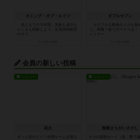
カミング・オブ・エイジ
ダブルセブン
成人までの９年間、失敗も成功も
カラフルな動物タイルを集
たくさん経験しよう。全員同時処理
う。同種７枚でボーナス点！
のサイ...
レイヤー...
3ヶ月前
の投稿
3ヶ月前
の投稿
会員の新しい投稿
レビュー
レビュー
花火
無限まちがいさがし
ずっと前のドイツ年間ゲーム大賞な
6つの場面カード（表、裏で