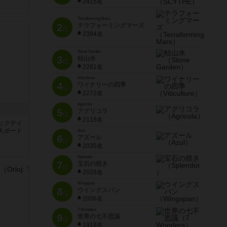
2415名
Terraforming Mars
2
テラフォーミングマーズ
位
2394名
Stone Garden
3
枯山水
位
2281名
Viticulture
4
ワイナリーの四季
位
2272名
Agricola
5
アグリコラ
位
2119名
ックテイ
人ボード
Azul
6
アズール
位
2035名
Splendor
7
宝石の煌き
位
2028名
Wingspan
8
ウイングスパン
位
2006名
7 Wonders
9
世界の七不思議
位
1919名