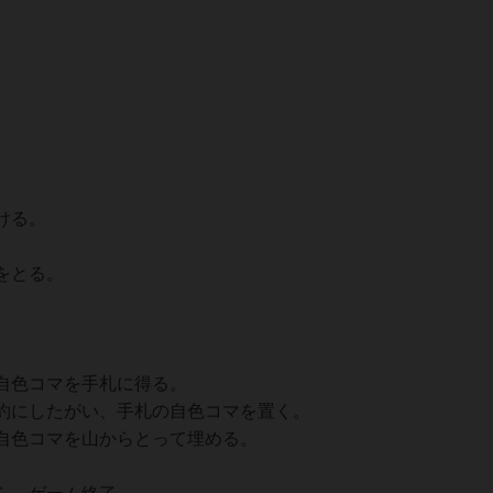
）
ける。
をとる。
自色コマを手札に得る。
約にしたがい、手札の自色コマを置く。
自色コマを山からとって埋める。