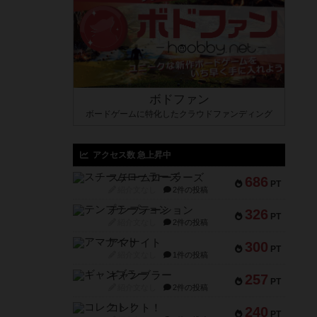
ボドファン
ボードゲームに特化したクラウドファンディング
アクセス数 急上昇中
スチームローラーズ
686
PT
紹介文なし
2件の投稿
テンプテーション
326
PT
紹介文なし
2件の投稿
アマナイト
300
PT
紹介文なし
1件の投稿
ギャンブラー
257
PT
紹介文なし
2件の投稿
コレクト！
240
PT