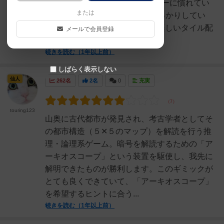
境3人プレイ全員初回プレイ重ゲーに慣れてい
または
るメンバー■Good推理要素がしっかりしてい
て、論理的思考を試されるのが楽しいタイル配
メールで会員登録
置による情報整理が視...
続きを読む（1年以上前）
しばらく表示しない
仙人
262名
2名
0
充実
touring123
山奥に古代都市が発見され、考古学者としてそ
の都市構造（５✕５のマップ）を解読を行う推
理・論理系ゲーム。暗号を解読するための「ア
ーキオスコープ」という装置を駆使し、我先に
解明できたものが勝利します。このギミックが
とても良くできていて、「アーキオスコープ」
を希望するヒントに合う...
続きを読む（1年以上前）