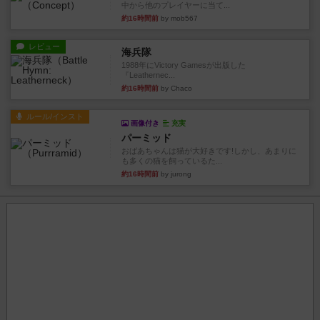
中から他のプレイヤーに当て...
約16時間前
by mob567
レビュー
海兵隊
1988年にVictory Gamesが出版した
『Leathernec...
約16時間前
by Chaco
ルール/インスト
画像付き
充実
パーミッド
おばあちゃんは猫が大好きです!しかし、あまりに
も多くの猫を飼っているた...
約16時間前
by jurong