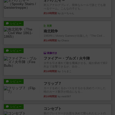
オバケだぞ～
対人アナログプレイ。簡単なルールで誰とでも遊
べるゲーム。こんなの子ども...
約10時間前
by おーちゃん
レビュー
充実
南北戦争
1983年にVictory Gamesが出版した『The Civil ...
約14時間前
by Chaco
レビュー
画像付き
ファイアー・ブルズ / 火牛陣
火牛を引き連れて敵を殲滅させる。縦か斜めで前2
列まで攻撃できるが、自分...
約16時間前
by うらまこ
レビュー
フリップ７
カードをめくるかパスをするかを決めてパスした
時のカード数字が得点になる...
約16時間前
by mob567
レビュー
コンセプト
親のプレイヤーがお題を決めて限られたヒントの