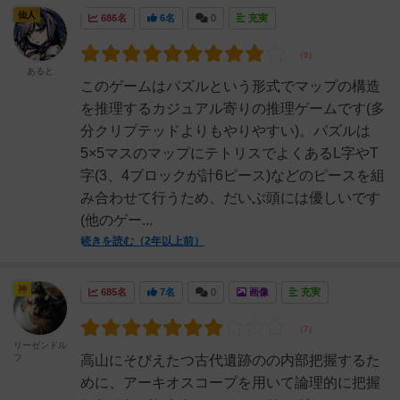
仙人
686名
6名
0
充実
あると
このゲームはパズルという形式でマップの構造
を推理するカジュアル寄りの推理ゲームです(多
分クリプテッドよりもやりやすい)。パズルは
5×5マスのマップにテトリスでよくあるL字やT
字(3、4ブロックが計6ピース)などのピースを組
み合わせて行うため、だいぶ頭には優しいです
(他のゲー...
続きを読む（2年以上前）
神
685名
7名
0
画像
充実
リーゼンドル
フ
高山にそびえたつ古代遺跡のの内部把握するた
めに、アーキオスコープを用いて論理的に把握