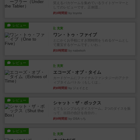
笑えるバカゲームを集めているライトゲーマーと
してのレビューです。正体隠...
約3時間前
by toyota
レビュー
充実
ワン・トゥ・ファイブ
とにかくお手軽にすき間時間をうめるゲームとし
て重宝するゲームです。いわ...
約5時間前
by nabekoh
レビュー
充実
エコーズ・オブ・タイム
カードゲームにファイナルファンタジーのアクテ
ィブタイムバトル（もしくは...
約8時間前
by ジェイとと
レビュー
シャット・ザ・ボックス
とてもシンプルなダイスゲーム。2つのダイスを振
って、出目の合計を自分の...
約9時間前
by OSAっち
レビュー
充実