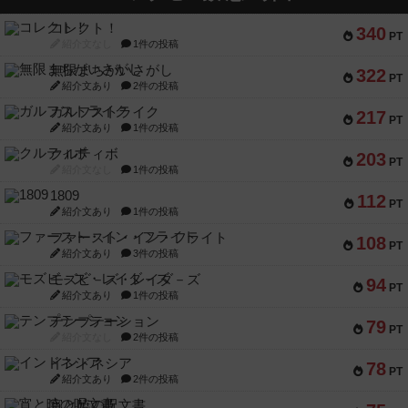
コレクト！
340
PT
紹介文なし
1件の投稿
無限まちがいさがし
322
PT
紹介文あり
2件の投稿
ガルフストライク
217
PT
紹介文あり
1件の投稿
クルティボ
203
PT
紹介文なし
1件の投稿
1809
112
PT
紹介文あり
1件の投稿
ファースト・イン・フライト
108
PT
紹介文あり
3件の投稿
モズビ－ズ・レイダ－ズ
94
PT
紹介文あり
1件の投稿
テンプテーション
79
PT
紹介文なし
2件の投稿
インドネシア
78
PT
紹介文あり
2件の投稿
宵と暁の呪文書