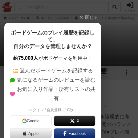
ログイン
閉じる
ボドゲーマTOP
ボードゲームの検索
アーキオロジック 日本語版の通販/商品詳
ボードゲームのプレイ履歴を記録し
て、
アーキオロジック
自分のデータを管理しませんか？
4件のレビュー
約75,000人
がボドゲーマを利用中！
遊んだボードゲームを記録する
1
4
34
トップ
画像
動画
レビュー
カフェ
気になるゲームのレビューを読む
お気に入り作品・所有リストの共
仙人
373名
4名
充実
有
ログイン / 会員登録（10秒）
R（アール）
■筆者の基本スタイル重ゲーが好き論理的に考
Google
X
える要素が好き運要素とプレイ時間のバランス
を重視ダウンタイムの少なさを重視■プレイ環
Apple
Facebook