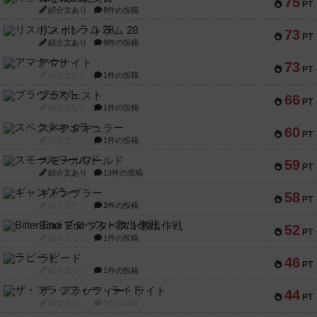
75
PT
紹介文あり
8件の投稿
リスボン・トラム 28
73
PT
紹介文あり
9件の投稿
アマナイト
73
PT
紹介文なし
1件の投稿
ブラヴェスト
66
PT
紹介文なし
1件の投稿
スペクタキュラー
60
PT
紹介文なし
1件の投稿
スモールワールド
59
PT
紹介文あり
13件の投稿
ギャンブラー
58
PT
紹介文なし
2件の投稿
Bitter End ブタペスト救出作戦
52
PT
紹介文なし
1件の投稿
ラピード
46
PT
紹介文なし
1件の投稿
ザ・フラッフィー・ライト
44
PT
紹介文なし
0件の投稿