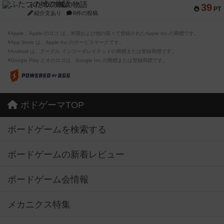
ふたつの城の物語
39
PT
紹介文あり
6件の投稿
※Apple、Apple のロゴ は、米国および他の国々で登録されたApple Inc.の商標です。
※App Store は、Apple Inc.のサービスマークです。
※Android は、グーグル インコーポレイテッドの商標または登録商標です。
※Google Play とそのロゴは、Google Inc.の商標または登録商標です。
ボドゲーマTOP
ボードゲームを検索する
ボードゲームの新着レビュー
ボードゲーム会情報
メカニクス特集