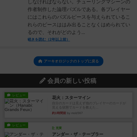
しなければならない。チューリングマシーンの
作者制作した論理パズルである。各プレイヤー
にはこれらのパズルピースを与えられているこ
れらのピースははみ出ることなくはめられてい
るので、それがどのよう...
続きを読む（2年以上前）
アーキオロジックのトップに戻る
会員の新しい投稿
レビュー
花火：スターマイン
自分のカードは見えず他のプレイヤーのカードが
見える状態でカードを教えた...
約1時間前
by mob567
レビュー
充実
アンダー・ザ・テーブラー