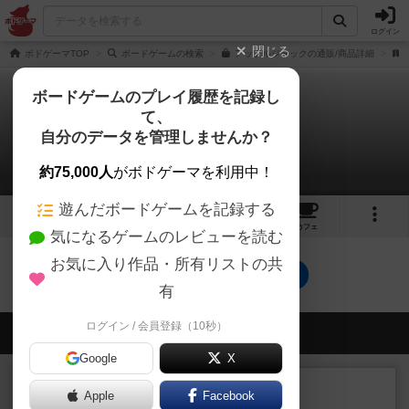
ログイン
閉じる
ボドゲーマTOP
ボードゲームの検索
アップルジャックの通販/商品詳細
ボードゲームのプレイ履歴を記録し
て、
アップルジャック
自分のデータを管理しませんか？
0件の戦略やコツ
約75,000人
がボドゲーマを利用中！
遊んだボードゲームを記録する
3
9
35
トップ
画像
動画
レビュー
カフェ
気になるゲームのレビューを読む
お気に入り作品・所有リストの共
アップルジャックのトップに戻る
有
ログイン / 会員登録（10秒）
会員の新しい投稿
Google
X
レビュー
画像付き
充実
Apple
Facebook
一線を画す