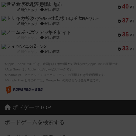
世界の七不思議：都市
40
PT
紹介文あり
3件の投稿
トリックギア - ペルソナ5 ザ・ロイヤル-
37
PT
紹介文あり
6件の投稿
ノームズ・アット・ナイト
35
PT
紹介文なし
1件の投稿
フィッシェン2
33
PT
紹介文なし
1件の投稿
※Apple、Apple のロゴ は、米国および他の国々で登録されたApple Inc.の商標です。
※App Store は、Apple Inc.のサービスマークです。
※Android は、グーグル インコーポレイテッドの商標または登録商標です。
※Google Play とそのロゴは、Google Inc.の商標または登録商標です。
ボドゲーマTOP
ボードゲームを検索する