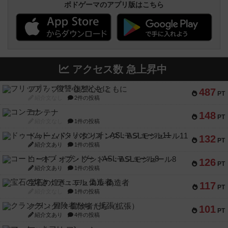
ボドゲーマのアプリ版はこちら
アクセス数 急上昇中
フリップ７：復讐心とともに
487
PT
紹介文なし
2件の投稿
コンテナ
148
PT
紹介文なし
1件の投稿
ドゥームド・バタリオンズ：ASLモジュール11
132
PT
紹介文あり
1件の投稿
コード・オブ・ブシドー：ASLモジュール8
126
PT
紹介文あり
1件の投稿
宝石の煌き：デュエル 偽造者
117
PT
紹介文なし
1件の投稿
クランク! ：冒険者たち（拡張）
101
PT
紹介文あり
4件の投稿