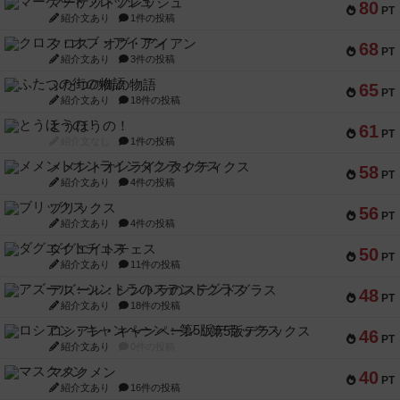
マーケットフレッシュ
80
PT
紹介文あり
1件の投稿
クロス・オブ・アイアン
68
PT
紹介文あり
3件の投稿
ふたつの街の物語
65
PT
紹介文あり
18件の投稿
とうほうの！
61
PT
紹介文なし
1件の投稿
メメントオンラインタクティクス
58
PT
紹介文あり
4件の投稿
ブリックス
56
PT
紹介文あり
4件の投稿
ダグエイトチェス
50
PT
紹介文あり
11件の投稿
アズール：シントラのステンドグラス
48
PT
紹介文あり
18件の投稿
ロシアン・キャンペーン：第5版デラックス
46
PT
紹介文あり
0件の投稿
マスクメン
40
PT
紹介文あり
16件の投稿