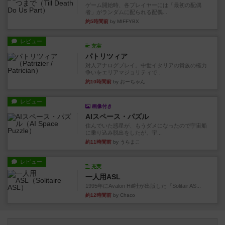
ゲーム開始時、各プレイヤーには「最初の配偶
者」がランダムに配られる配偶...
約5時間前
by MIFFYBX
レビュー
充実
パトリツィア
対人アナログプレイ。中世イタリアの貴族の権力
争いをエリアマジョリティで...
約10時間前
by おーちゃん
レビュー
画像付き
AIスペース・パズル
住んでいた惑星が、もうダメになったので宇宙船
に乗り込み脱出をしたが、宇...
約11時間前
by うらまこ
レビュー
充実
一人用ASL
1995年にAvalon Hill社が出版した『Solitair AS...
約12時間前
by Chaco