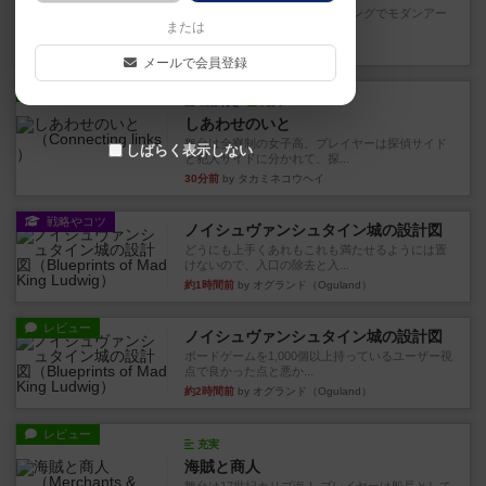
簡単に言うと、トリックテイキングでモダンアー
または
トを行う、と言ったゲーム。...
6分前
by タカミネコウヘイ
メールで会員登録
レビュー
画像付き
充実
しあわせのいと
舞台は全寮制の女子高。プレイヤーは探偵サイド
しばらく表示しない
と犯人サイドに分かれて、探...
30分前
by タカミネコウヘイ
戦略やコツ
ノイシュヴァンシュタイン城の設計図
どうにも上手くあれもこれも満たせるようには置
けないので、入口の除去と入...
約1時間前
by オグランド（Oguland）
レビュー
ノイシュヴァンシュタイン城の設計図
ボードゲームを1,000個以上持っているユーザー視
点で良かった点と悪か...
約2時間前
by オグランド（Oguland）
レビュー
充実
海賊と商人