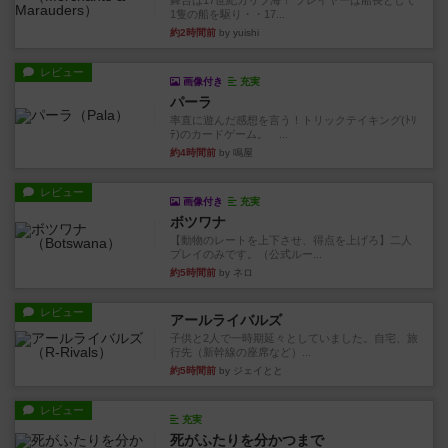
舞台は17世紀カリブ海！ プレイヤーは船長として
1隻の船を駆り・・17...
約2時間前
by yuishi
レビュー
画像付き
充実
パーラ
率直に遊んだ感想を言う！トリックテイキング(ﾄﾘ
ﾃ)のカードゲーム。 ...
約4時間前
by 鳴屋
レビュー
画像付き
充実
ボツワナ
【動物のレートを上下させ、得点を上げろ】二人
プレイのみです。（公式ルー...
約5時間前
by ネロ
レビュー
アールライバルズ
子供と2人で一時期延々としていました。自宅、旅
行先（新幹線の座席など）...
約5時間前
by ジェイとと
レビュー
充実
死がふたりを分かつまで