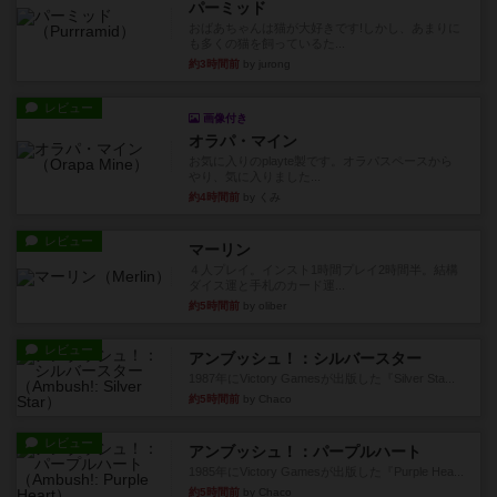
パーミッド
おばあちゃんは猫が大好きです!しかし、あまりに
も多くの猫を飼っているた...
約3時間前
by jurong
レビュー
画像付き
オラパ・マイン
お気に入りのplayte製です。オラパスペースから
やり、気に入りました...
約4時間前
by くみ
レビュー
マーリン
４人プレイ。インスト1時間プレイ2時間半。結構
ダイス運と手札のカード運...
約5時間前
by oliber
レビュー
アンブッシュ！：シルバースター
1987年にVictory Gamesが出版した『Silver Sta...
約5時間前
by Chaco
レビュー
アンブッシュ！：パープルハート
1985年にVictory Gamesが出版した『Purple Hea...
約5時間前
by Chaco