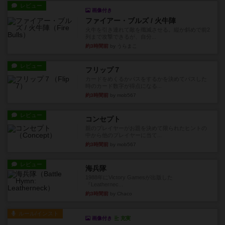
レビュー
画像付き
ファイアー・ブルズ / 火牛陣
火牛を引き連れて敵を殲滅させる。縦か斜めで前2
列まで攻撃できるが、自分...
約3時間前
by うらまこ
レビュー
フリップ７
カードをめくるかパスをするかを決めてパスした
時のカード数字が得点になる...
約3時間前
by mob567
レビュー
コンセプト
親のプレイヤーがお題を決めて限られたヒントの
中から他のプレイヤーに当て...
約3時間前
by mob567
レビュー
海兵隊
1988年にVictory Gamesが出版した
『Leathernec...
約3時間前
by Chaco
ルール/インスト
画像付き
充実