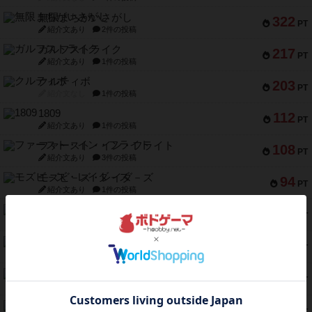
無限まちがいさがし
322
PT
紹介文あり
2件の投稿
ガルフストライク
217
PT
紹介文あり
1件の投稿
クルティボ
203
PT
紹介文なし
1件の投稿
1809
112
PT
紹介文あり
1件の投稿
ファースト・イン・フライト
108
PT
紹介文あり
3件の投稿
モズビ－ズ・レイダ－ズ
94
PT
紹介文あり
1件の投稿
テンプテーション
79
PT
紹介文なし
2件の投稿
インドネシア
78
PT
紹介文あり
2件の投稿
宵と暁の呪文書
75
PT
紹介文あり
8件の投稿
リスボン・トラム 28
73