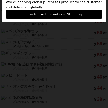
PT
紹介文あり
9件の投稿
アマナイト
73
PT
紹介文なし
1件の投稿
ブラヴェスト
66
PT
紹介文なし
1件の投稿
スペクタキュラー
60
PT
紹介文なし
1件の投稿
スモールワールド
59
PT
紹介文あり
13件の投稿
ギャンブラー
58
PT
紹介文なし
2件の投稿
Bitter End ブタペスト救出作戦
52
PT
紹介文なし
1件の投稿
ラピード
46
PT
紹介文なし
1件の投稿
ザ・フラッフィー・ライト
44
PT
紹介文なし
0件の投稿
ふたつの城の物語
39
PT
紹介文あり
6件の投稿