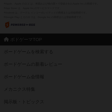
※Apple、Apple のロゴ は、米国および他の国々で登録されたApple Inc.の商標です。
※App Store は、Apple Inc.のサービスマークです。
※Android は、グーグル インコーポレイテッドの商標または登録商標です。
※Google Play とそのロゴは、Google Inc.の商標または登録商標です。
ボドゲーマTOP
ボードゲームを検索する
ボードゲームの新着レビュー
ボードゲーム会情報
メカニクス特集
掲示板・トピックス