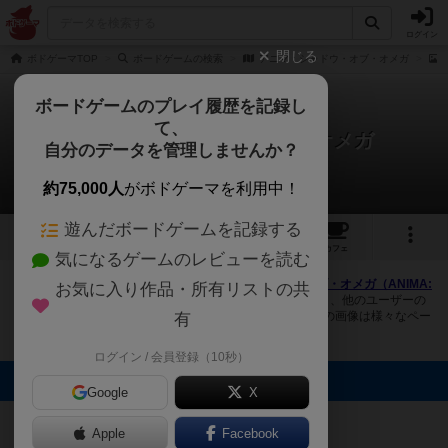
ログイン
閉じる
ボドゲーマTOP
ボードゲームの検索
アニマ：シャドウ・オブ・オメガ
ボードゲームのプレイ履歴を記録し
て、
アニマ：シャドウ・オブ・オメガ
自分のデータを管理しませんか？
1件の画像
約75,000人
がボドゲーマを利用中！
遊んだボードゲームを記録する
1
2
トップ
画像
動画
レビュー
カフェ
気になるゲームのレビューを読む
ボドゲーマにログインすると、
「アニマ：シャドウ・オブ・オメガ（ANIMA:
お気に入り作品・所有リストの共
SHADOW OF OMEGA）」
の画像をアップロード出来たり、他のユーザーの
投稿画像に評価を付けることができます。また、トップ6の画像は様々なペー
有
ジで表示されます。
ログイン / 会員登録（10秒）
トップに表示される画像
Google
X
あげだま
Apple
Facebook