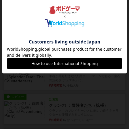
ブリックス
久しぶりに取り出してプレイ。記号担当と色担当
に分かれてプレイ。あかんか...
約6時間前
by くみ
レビュー
画像付き
ダグエイトチェス
チェスなのに、ほんの10分で終わります。動きで
敵のコマの種類が分かれば...
約6時間前
by くみ
レビュー
画像付き
充実
宝石の煌き：デュエル 偽造者
筆者が最も好きな2人用ボードゲームである『宝石
の煌めき デュエル』に、...
約7時間前
by 手動人形
レビュー
充実
クランク! ：冒険者たち（拡張）
クランク！のプレイヤーごとに能力の違うキャラ
クターを使用できるようにな...
約8時間前
by ぽっぽーくるっぽー