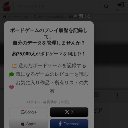
ログイン
閉じる
ボドゲーマTOP
ボードゲームの検索
尼寺へ行け！
ボードゲームのプレイ履歴を記録し
て、
自分のデータを管理しませんか？
尼寺へ行け！
約75,000人
がボドゲーマを利用中！
Amadera e ike!
遊んだボードゲームを記録する
気になるゲームのレビューを読む
お気に入り作品・所有リストの共
有
トップ
画像
動画
レビュー
カフェ
ログイン / 会員登録（10秒）
原作「ハムレット」W.シェイクスピア
Google
X
Apple
Facebook
ゲームマーケット
ハムレット