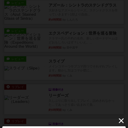
レビュー
アズール：シントラのステンドグラス
大好きなアズールシリーズ。ステンドグラスを作
っていきます✨1部より自由...
約4時間前
by しんたろ
レビュー
エクスペディション：世界を巡る冒険
クラマー氏の不朽の名作。新しいボードゲームほ
どおもしろいはず？いいえ。...
約5時間前
by 田中昌平
レビュー
スライプ
メインコマ一つサブコマ四つでそれぞれプレイし
ます。動かし方はコマか壁に...
約5時間前
by くみ
リプレイ
画像付き
リーダーズ
久しぶりに取り出してプレイ。詰めきれなかっ
た…であっさり追い込まれて負...
約5時間前
by くみ
リプレイ
画像付き