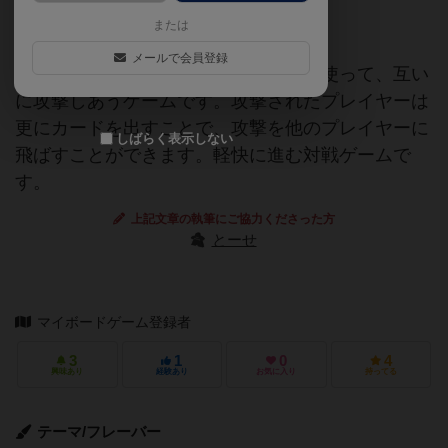
ゲームマーケット2019春（東京）
または
文学ゲーム
メールで会員登録
「尼寺へ行け！」と書かれたカードを使って、互い
に攻撃しあうゲームです。攻撃されたプレイヤーは
更にカードを出すことで、攻撃を他のプレイヤーに
しばらく表示しない
飛ばすことができます。軽快に進む対戦ゲームで
す。
上記文章の執筆にご協力くださった方
とーせ
マイボードゲーム登録者
3
1
0
4
興味あり
経験あり
お気に入り
持ってる
テーマ/フレーバー