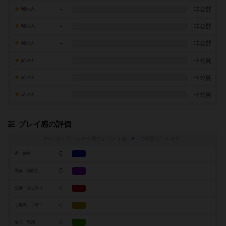
-
非公開
6点の人
-
非公開
5点の人
-
非公開
4点の人
-
非公開
3点の人
-
非公開
2点の人
-
非公開
1点の人
プレイ感の評価
トグルスイッチを押すとプレイ感（
※
）の投票ができます
0
運・確率
0
戦略・判断力
0
交渉・立ち回り
0
心理戦・ブラフ
0
攻防・戦闘