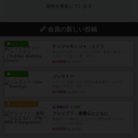
投稿を募集しています
会員の新しい投稿
レビュー
ナンジャモンジャ・ミドリ
私は吃音を持っているのですが、友達と集まって
このゲームをした際、3ゲー...
約2時間前
by 155973
レビュー
ジンラミー
トランプで遊べる2人対戦の麻雀風ゲームです。
10枚の手札で、同じスーツ...
約3時間前
by OSAっち
ルール/インスト
画像付き
充実
フリップ７：復讐心とともに
概要Flip 7が復活しました――復讐を伴って!オリ
ジナルゲームの楽し...
約4時間前
by jurong