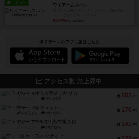
レビュー
ワイアームスパン
初プレイの感想です。ウイングスパン履修済のコ
メントとなります。ウイング...
約8時間前
by daisdice
ボドゲーマのアプリ版はこちら
アクセス数 急上昇中
リワイルド：サウスアメリカ
552
PT
紹介文なし
2件の投稿
マーケットフレッシュ
170
PT
紹介文あり
1件の投稿
ファイアー・ブルズ / 火牛陣
141
PT
紹介文なし
1件の投稿
ワン・トゥ・ファイブ
122