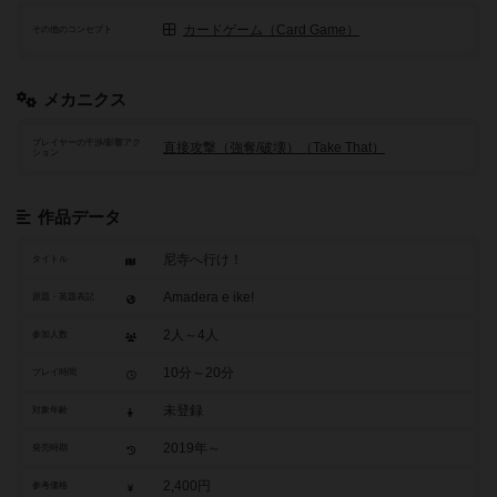
カードゲーム（Card Game）
その他のコンセプト
メカニクス
プレイヤーの干渉/影響アク
直接攻撃（強奪/破壊）（Take That）
ション
作品データ
尼寺へ行け！
タイトル
Amadera e ike!
原題・英題表記
2人～4人
参加人数
10分～20分
プレイ時間
未登録
対象年齢
2019年～
発売時期
2,400円
参考価格