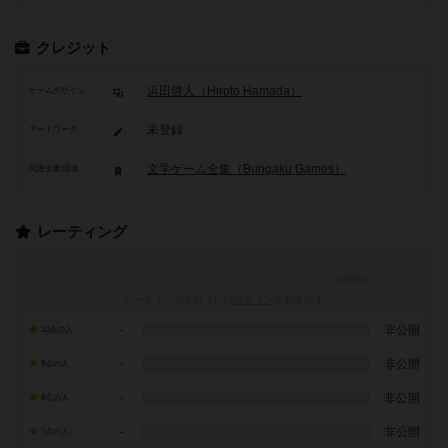
クレジット
浜田啓人（Hiroto Hamada）
ゲームデザイン
未登録
アートワーク
文学ゲーム全集（Bungaku Games）
関連企業/団体
レーティング
レーティングを行うには
ログイン
が必要です
-
非公開
10点の人
-
非公開
9点の人
-
非公開
8点の人
-
非公開
7点の人