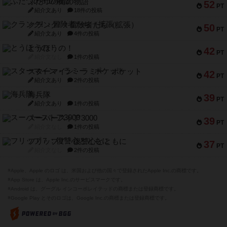
ふたつの街の物語
52
PT
紹介文あり
18件の投稿
クランク! ：冒険者たち（拡張）
50
PT
紹介文あり
4件の投稿
とうほうの！
42
PT
紹介文なし
1件の投稿
スターマイン・ラミー ポケット
42
PT
紹介文あり
2件の投稿
海兵隊
39
PT
紹介文あり
1件の投稿
スーパーストア3000
39
PT
紹介文なし
1件の投稿
フリップ７：復讐心とともに
37
PT
紹介文なし
2件の投稿
※Apple、Apple のロゴ は、米国および他の国々で登録されたApple Inc.の商標です。
※App Store は、Apple Inc.のサービスマークです。
※Android は、グーグル インコーポレイテッドの商標または登録商標です。
※Google Play とそのロゴは、Google Inc.の商標または登録商標です。