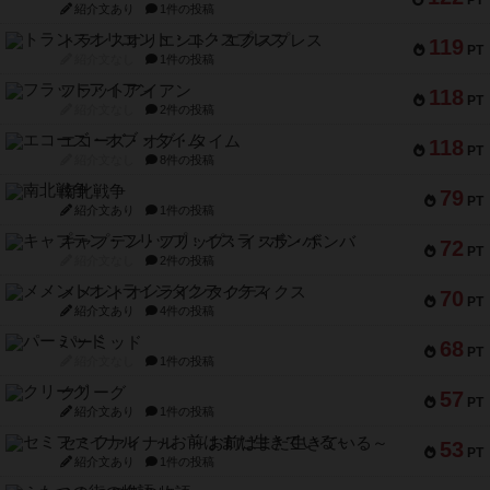
PT
紹介文あり
1件の投稿
トランスオリエント・エクスプレス
119
PT
紹介文なし
1件の投稿
フラットアイアン
118
PT
紹介文なし
2件の投稿
エコーズ・オブ・タイム
118
PT
紹介文なし
8件の投稿
南北戦争
79
PT
紹介文あり
1件の投稿
キャプテン・フリップ：イスラ・ボンバ
72
PT
紹介文なし
2件の投稿
メメントオンラインタクティクス
70
PT
紹介文あり
4件の投稿
パーミッド
68
PT
紹介文なし
1件の投稿
クリーグ
57
PT
紹介文あり
1件の投稿
セミファイナル ～お前はまだ生きている～
53
PT
紹介文あり
1件の投稿