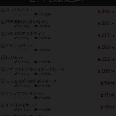
コレクト！
340
PT
紹介文なし
1件の投稿
無限まちがいさがし
322
PT
紹介文あり
2件の投稿
ガルフストライク
217
PT
紹介文あり
1件の投稿
クルティボ
203
PT
紹介文なし
1件の投稿
1809
112
PT
紹介文あり
1件の投稿
ファースト・イン・フライト
108
PT
紹介文あり
3件の投稿
モズビ－ズ・レイダ－ズ
94
PT
紹介文あり
1件の投稿
テンプテーション
79
PT
紹介文なし
2件の投稿
インドネシア
78
PT
紹介文あり
2件の投稿