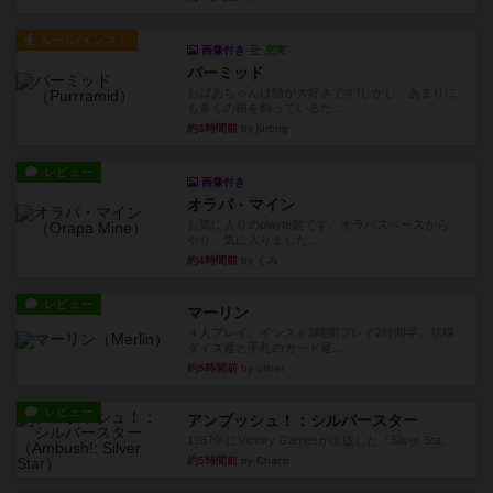
ルール/インスト
画像付き
充実
パーミッド
おばあちゃんは猫が大好きです!しかし、あまりに
も多くの猫を飼っているた...
約3時間前
by jurong
レビュー
画像付き
オラパ・マイン
お気に入りのplayte製です。オラパスペースから
やり、気に入りました...
約4時間前
by くみ
レビュー
マーリン
４人プレイ。インスト1時間プレイ2時間半。結構
ダイス運と手札のカード運...
約5時間前
by oliber
レビュー
アンブッシュ！：シルバースター
1987年にVictory Gamesが出版した『Silver Sta...
約5時間前
by Chaco