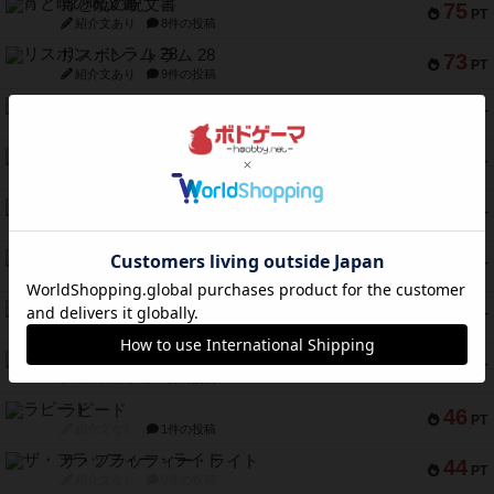
宵と暁の呪文書
75
PT
紹介文あり
8件の投稿
リスボン・トラム 28
73
PT
紹介文あり
9件の投稿
アマナイト
73
PT
紹介文なし
1件の投稿
ブラヴェスト
66
PT
紹介文なし
1件の投稿
スペクタキュラー
60
PT
紹介文なし
1件の投稿
スモールワールド
59
PT
紹介文あり
13件の投稿
ギャンブラー
58
PT
紹介文なし
2件の投稿
Bitter End ブタペスト救出作戦
52
PT
紹介文なし
1件の投稿
ラピード
46
PT
紹介文なし
1件の投稿
ザ・フラッフィー・ライト
44
PT
紹介文なし
0件の投稿