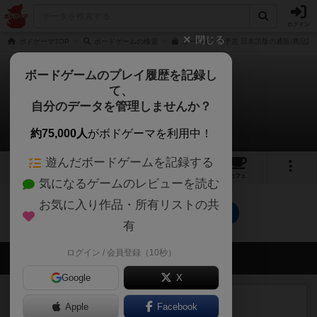
ログイン
閉じる
ボドゲーマTOP
ボードゲームの検索
オールイン：予言 日本語版の通販/商品詳
ボードゲームのプレイ履歴を記録し
て、
オールイン：予言
自分のデータを管理しませんか？
0件の動画
約75,000人
がボドゲーマを利用中！
遊んだボードゲームを記録する
1
1
14
トップ
画像
動画
レビュー
カフェ
気になるゲームのレビューを読む
お気に入り作品・所有リストの共
オールイン：予言のトップに戻る
有
ログイン / 会員登録（10秒）
会員の新しい投稿
Google
X
レビュー
充実
Apple
Facebook
南北戦争