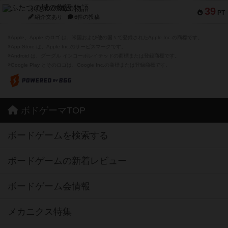
ふたつの城の物語
39
PT
紹介文あり
6件の投稿
※Apple、Apple のロゴ は、米国および他の国々で登録されたApple Inc.の商標です。
※App Store は、Apple Inc.のサービスマークです。
※Android は、グーグル インコーポレイテッドの商標または登録商標です。
※Google Play とそのロゴは、Google Inc.の商標または登録商標です。
ボドゲーマTOP
ボードゲームを検索する
ボードゲームの新着レビュー
ボードゲーム会情報
メカニクス特集