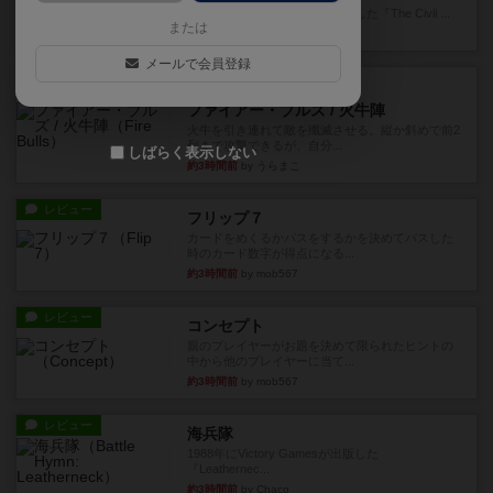
1983年にVictory Gamesが出版した『The Civil ...
または
41分前
by Chaco
メールで会員登録
レビュー
画像付き
ファイアー・ブルズ / 火牛陣
火牛を引き連れて敵を殲滅させる。縦か斜めで前2
列まで攻撃できるが、自分...
しばらく表示しない
約3時間前
by うらまこ
レビュー
フリップ７
カードをめくるかパスをするかを決めてパスした
時のカード数字が得点になる...
約3時間前
by mob567
レビュー
コンセプト
親のプレイヤーがお題を決めて限られたヒントの
中から他のプレイヤーに当て...
約3時間前
by mob567
レビュー
海兵隊
1988年にVictory Gamesが出版した
『Leathernec...
約3時間前
by Chaco