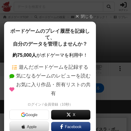
ログイン
閉じる
ボドゲーマTOP
ボードゲームの検索
エイリアン・アタック！
リプレイ
ボードゲームのプレイ履歴を記録し
て、
エイリアン・アタック！
自分のデータを管理しませんか？
0件のリプレイ日記
約75,000人
がボドゲーマを利用中！
遊んだボードゲームを記録する
1
トップ
画像
動画
レビュー
カフェ
気になるゲームのレビューを読む
お気に入り作品・所有リストの共
エイリアン・アタック！のトップに戻る
有
ログイン / 会員登録（10秒）
会員の新しい投稿
Google
X
ルール/インスト
画像付き
充実
Apple
Facebook
キャプテン・フリップ：イスラ・ボンバ