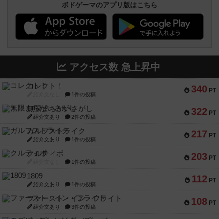
ボドゲーマのアプリ版はこちら
アクセス数 急上昇中
コレクト！
340
PT
紹介文なし
1件の投稿
無限まちがいさがし
322
PT
紹介文あり
2件の投稿
ガルフストライク
217
PT
紹介文あり
1件の投稿
クルティボ
203
PT
紹介文なし
1件の投稿
1809
112
PT
紹介文あり
1件の投稿
ファースト・イン・フライト
108
PT
紹介文あり
3件の投稿