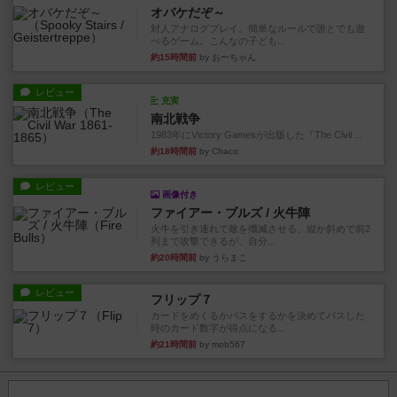
オバケだぞ～
対人アナログプレイ。簡単なルールで誰とでも遊
べるゲーム。こんなの子ども...
約15時間前
by おーちゃん
レビュー
充実
南北戦争
1983年にVictory Gamesが出版した『The Civil ...
約18時間前
by Chaco
レビュー
画像付き
ファイアー・ブルズ / 火牛陣
火牛を引き連れて敵を殲滅させる。縦か斜めで前2
列まで攻撃できるが、自分...
約20時間前
by うらまこ
レビュー
フリップ７
カードをめくるかパスをするかを決めてパスした
時のカード数字が得点になる...
約21時間前
by mob567