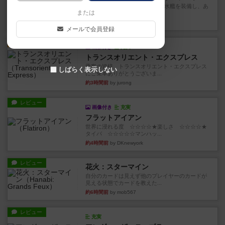
イスラ・ボンバを探しに出航!潜水艦を装備し、あ
または
なたの乗組員を監獄から解...
約2時間前
by jurong
メールで会員登録
ルール/インスト
画像付き
充実
トランスオリエント・エクスプレス
乗客の皆様、トランスオリエント・エクスプレス
しばらく表示しない
にご乗車ありがとうございま...
約3時間前
by jurong
レビュー
画像付き
充実
フラットアイアン
世界に浸れる度 ☆☆☆☆★楽しさ ☆☆☆☆★
タイパ ☆☆☆☆☆マンハッ...
約4時間前
by DKnewyork
レビュー
花火：スターマイン
自分のカードは見えず他のプレイヤーのカードが
見える状態でカードを教えた...
約6時間前
by mob567
レビュー
充実