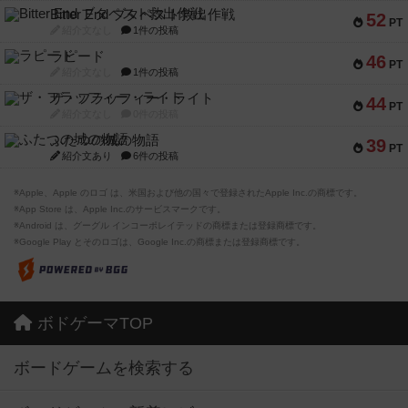
Bitter End ブタペスト救出作戦
52
PT
紹介文なし
1件の投稿
ラピード
46
PT
紹介文なし
1件の投稿
ザ・フラッフィー・ライト
44
PT
紹介文なし
0件の投稿
ふたつの城の物語
39
PT
紹介文あり
6件の投稿
※Apple、Apple のロゴ は、米国および他の国々で登録されたApple Inc.の商標です。
※App Store は、Apple Inc.のサービスマークです。
※Android は、グーグル インコーポレイテッドの商標または登録商標です。
※Google Play とそのロゴは、Google Inc.の商標または登録商標です。
ボドゲーマTOP
ボードゲームを検索する