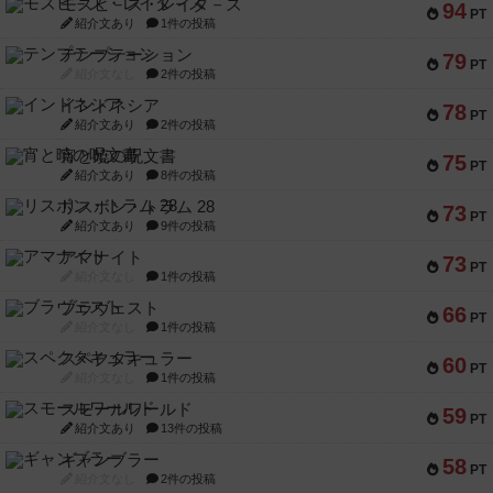
モズビ－ズ・レイダ－ズ
94
PT
紹介文あり
1件の投稿
テンプテーション
79
PT
紹介文なし
2件の投稿
インドネシア
78
PT
紹介文あり
2件の投稿
宵と暁の呪文書
75
PT
紹介文あり
8件の投稿
リスボン・トラム 28
73
PT
紹介文あり
9件の投稿
アマナイト
73
PT
紹介文なし
1件の投稿
ブラヴェスト
66
PT
紹介文なし
1件の投稿
スペクタキュラー
60
PT
紹介文なし
1件の投稿
スモールワールド
59
PT
紹介文あり
13件の投稿
ギャンブラー
58
PT
紹介文なし
2件の投稿