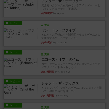
アンダー・ザ・テーブラー
笑えるバカゲームを集めているライトゲーマーと
してのレビューです。正体隠...
約8時間前
by toyota
レビュー
充実
ワン・トゥ・ファイブ
とにかくお手軽にすき間時間をうめるゲームとし
て重宝するゲームです。いわ...
約9時間前
by nabekoh
レビュー
充実
エコーズ・オブ・タイム
カードゲームにファイナルファンタジーのアクテ
ィブタイムバトル（もしくは...
約13時間前
by ジェイとと
レビュー
シャット・ザ・ボックス
とてもシンプルなダイスゲーム。2つのダイスを振
って、出目の合計を自分の...
約13時間前
by OSAっち
レビュー
充実