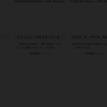
ドゥームド・バタリオンズ：ASLモジュール11
『Squad Leader』用の追加マップ
1992年にAvalon Hill社
として発売されたマップの#9...
『Croix de Gu...
約4時間前
by Chaco
約4時間前
by Chaco