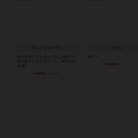
ゴットファイブ！
カタン
自分の前に背を向けて並ぶ5枚の手
神ゲー
札の数字を当てるゲーム。相手の手
約4時間前
by アプー
札/場...
約3時間前
by daisdice