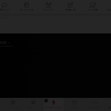
索
新着レビュー
ボードゲーム会
コミュニティ
掲示板一覧
インスト
026年～
1
リプレイ
日記
戦略
・コツ
ルール
/インスト
掲示板
拡張/関連
作
次