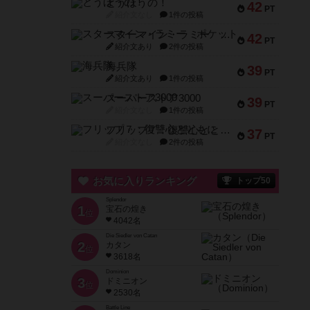
とうほうの！
42
PT
紹介文なし
1件の投稿
スターマイン・ラミー ポケット
42
PT
紹介文あり
2件の投稿
海兵隊
39
PT
紹介文あり
1件の投稿
スーパーストア3000
39
PT
紹介文なし
1件の投稿
フリップ７：復讐心とともに
37
PT
紹介文なし
2件の投稿
お気に入りランキング
トップ50
Splendor
1
宝石の煌き
位
4042名
Die Siedler von Catan
2
カタン
位
3618名
Dominion
3
ドミニオン
位
2530名
Battle Line