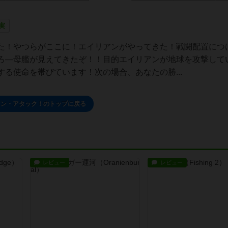
実
た！やつらがここに！エイリアンがやってきた！戦闘配置につ
ろ—母艦が見えてきたぞ！！目的エイリアンが地球を攻撃して
る使命を帯びています！次の場合、あなたの勝...
アン・アタック！のトップに戻る
レビュー
レビュー