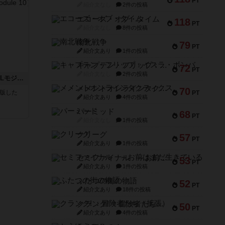
PT
紹介文なし
2件の投稿
エコーズ・オブ・タイム
118
PT
紹介文なし
8件の投稿
南北戦争
79
PT
紹介文あり
1件の投稿
キャプテン・フリップ：イスラ・ボンバ
72
PT
紹介文なし
2件の投稿
クロワ・ド・ゲール：ASLモジュール10
メメントオンラインタクティクス
70
が出版した
PT
紹介文あり
4件の投稿
パーミッド
68
PT
紹介文なし
1件の投稿
クリーグ
57
PT
紹介文あり
1件の投稿
セミファイナル ～お前はまだ生きている～
53
PT
紹介文あり
1件の投稿
ふたつの街の物語
52
PT
紹介文あり
18件の投稿
クランク! ：冒険者たち（拡張）
50
PT
紹介文あり
4件の投稿