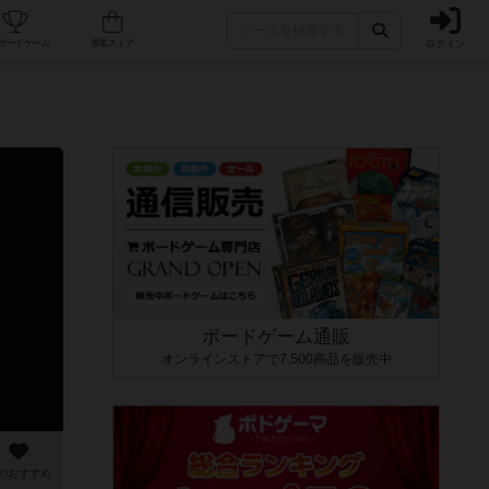
ログイン
カフェ/店舗
人気ボードゲーム
通販ストア
ボードゲーム通販
オンラインストアで7,500商品を販売中
のおすすめ