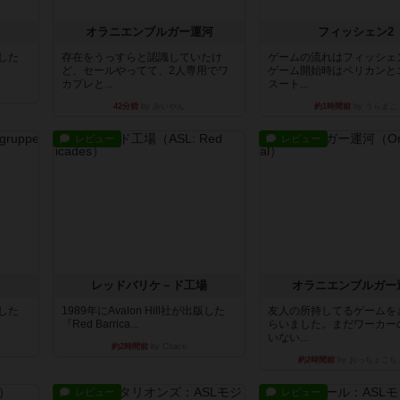
オラニエンブルガー運河
フィッシェン2
版した
存在をうっすらと認識していたけ
ゲームの流れはフィッシェ
ど、セールやってて、2人専用でワ
ゲーム開始時はペリカンと
カプレと...
スート...
42分前
by みいやん
約1時間前
by うらまこ
レビュー
レビュー
レッドバリケ－ド工場
オラニエンブルガー
版した
1989年にAvalon Hill社が出版した
友人の所持してるゲームを
『Red Barrica...
らいました。まだワーカー
いない...
約2時間前
by Chaco
約2時間前
by おっちょこち
レビュー
レビュー