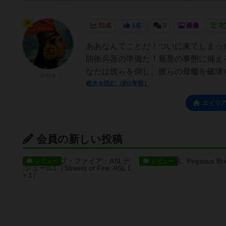
神
81名
1名
0
画像
充
ああなんてことだ！ついに来てしまっ
防衛兵器の準備だ！最悪の事態に備え
なたは彼らを倒し、彼らの母艦を破壊す
jurong
続きを読む（約1年前）
エイリ
会員の新しい投稿
レビュー
レビュー