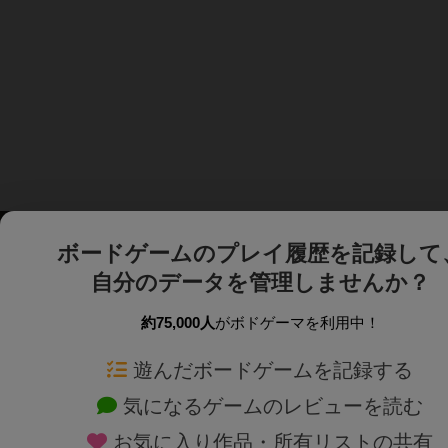
ボードゲームのプレイ履歴を記録して
自分のデータを管理しませんか？
約75,000人
がボドゲーマを利用中！
ボドゲーマTOP
ボードゲーム通販
遊んだボードゲームを記録する
気になるゲームのレビューを読む
ボードゲームを検索する
新作・再入荷情報
お気に入り作品・所有リストの共有
ボードゲームの新着レビュー
定番ボードゲームの通販