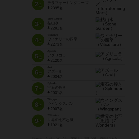
2
テラフォーミングマーズ
位
2395名
Stone Garden
3
枯山水
位
2281名
Viticulture
4
ワイナリーの四季
位
2273名
Agricola
5
アグリコラ
位
2120名
Azul
6
アズール
位
2034名
Splendor
7
宝石の煌き
位
2031名
Wingspan
8
ウイングスパン
位
2007名
7 Wonders
9
世界の七不思議
位
1921名
※Apple、Apple のロゴ は、米国および他の国々で登録された