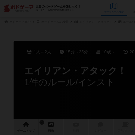
世界のボードゲームを楽しもう！
ボードゲーム専門の総合情報サイト
データベース
検
ボドゲーマTOP
ボードゲームの検索
エイリアン・アタック！
ルール/
1人～2人
15分～25分
10歳～
2
エイリアン・アタック！
1件のルール/インスト
1
ゲーム
トップ
画像
動画
レビュー
店舗/
カフェ