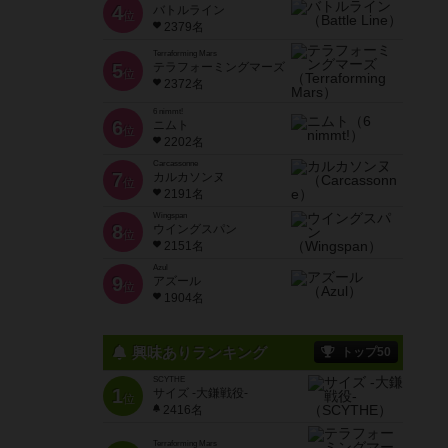
4
バトルライン
位
2379名
Terraforming Mars
5
テラフォーミングマーズ
位
2372名
6 nimmt!
6
ニムト
位
2202名
Carcassonne
7
カルカソンヌ
位
2191名
Wingspan
8
ウイングスパン
位
2151名
Azul
9
アズール
位
1904名
興味ありランキング
トップ50
SCYTHE
1
サイズ -大鎌戦役-
位
2416名
Terraforming Mars