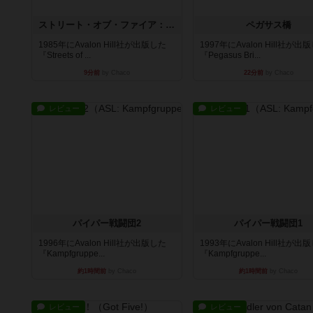
ストリート・オブ・ファイア：ASLデラックスモジュール1
ペガサス橋
1985年にAvalon Hill社が出版した
1997年にAvalon Hill社が出
『Streets of ...
『Pegasus Bri...
9分前
by Chaco
22分前
by Chaco
レビュー
レビュー
パイパー戦闘団2
パイパー戦闘団1
1996年にAvalon Hill社が出版した
1993年にAvalon Hill社が出
『Kampfgruppe...
『Kampfgruppe...
約1時間前
by Chaco
約1時間前
by Chaco
レビュー
レビュー