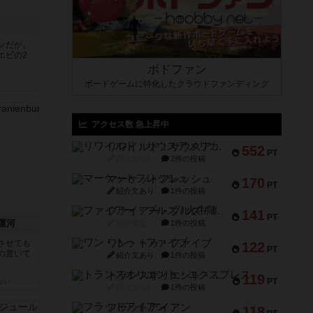
ンだが、
エビの2
ボドファン
ボードゲームに特化したクラウドファンディング
アクセス数 急上昇中
リワイルド：サウスアメリカ
552
PT
紹介文なし
2件の投稿
マーケットフレッシュ
170
PT
紹介文あり
1件の投稿
ファイアー・ブルズ / 火牛陣
141
PT
運河
紹介文なし
1件の投稿
ワン・トゥ・ファイブ
させても
122
PT
の置いて
紹介文あり
1件の投稿
トランスオリエント・エクスプレス
119
PT
ょい
紹介文なし
1件の投稿
フラットアイアン
118